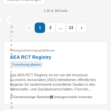
1-16 of 164 tools
‹
›
Z
1
2
…
11
e
i
t
s
c
Präregistrierungsplattform
h
AEA RCT Registry
r
i
Forschung planen
f
t
Das AEA RCT Registry ist ein von der American
e
Economic Association (AEA) betriebenes öffentliches
n
Register für randomisierte kontrollierte Studien in den
e
Wirtschafts- und Sozialwissenschaften. Forsche…
m
p
Gemeinnütziger Betreiber
Uneingeschränkt kostenlos
f
e
h