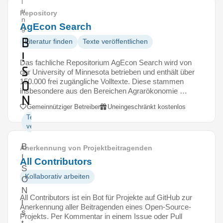
l
u
Repository
n
AgEcon Search
g
B
Literatur finden
Texte veröffentlichen
!
Das fachliche Repositorium AgEcon Search wird von
S
der University of Minnesota betrieben und enthält über
150.000 frei zugängliche Volltexte. Diese stammen
O
insbesondere aus den Bereichen Agrarökonomie …
N
Gemeinnütziger Betreiber
Uneingeschränkt kostenlos
Texte
veröffentlichen
B
Anerkennung von Projektbeitragenden
!
All Contributors
S
Kollaborativ arbeiten
O
N
All Contributors ist ein Bot für Projekte auf GitHub zur
i
Anerkennung aller Beitragenden eines Open-Source-
s
Projekts. Per Kommentar in einem Issue oder Pull