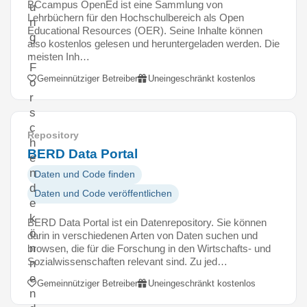
BCcampus OpenEd ist eine Sammlung von
u
Lehrbüchern für den Hochschulbereich als Open
n
Educational Resources (OER). Seine Inhalte können
g
also kostenlos gelesen und heruntergeladen werden. Die
.
meisten Inh…
F
Gemeinnütziger Betreiber
Uneingeschränkt kostenlos
o
r
s
c
Repository
h
BERD Data Portal
e
n
Daten und Code finden
d
Daten und Code veröffentlichen
e
k
BERD Data Portal ist ein Datenrepository. Sie können
ö
darin in verschiedenen Arten von Daten suchen und
n
browsen, die für die Forschung in den Wirtschafts- und
Sozialwissenschaften relevant sind. Zu jed…
n
e
Gemeinnütziger Betreiber
Uneingeschränkt kostenlos
n