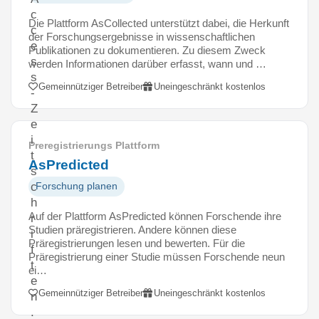
c
Die Plattform AsCollected unterstützt dabei, die Herkunft
c
der Forschungsergebnisse in wissenschaftlichen
e
Publikationen zu dokumentieren. Zu diesem Zweck
s
werden Informationen darüber erfasst, wann und …
s
Gemeinnütziger Betreiber
Uneingeschränkt kostenlos
-
Z
e
i
Preregistrierungs Plattform
t
AsPredicted
s
c
Forschung planen
h
Auf der Plattform AsPredicted können Forschende ihre
r
Studien präregistrieren. Andere können diese
i
Präregistrierungen lesen und bewerten. Für die
f
Präregistrierung einer Studie müssen Forschende neun
t
ei…
e
Gemeinnütziger Betreiber
Uneingeschränkt kostenlos
n
.