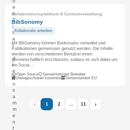
d
e
n
Kollaborationsplattform & Contentverwaltung
T
BibSonomy
i
Kollaborativ arbeiten
t
e
Mit BibSonomy können Bookmarks verwaltet und
l
Publikationen gemeinsam genutzt werden. Die Inhalte
,
werden von verschiedenen Benutzer:innen
d
gemeinschaftlich erschlossen, sodass es sich dabei um
i
ein Socia…
e
Open Source
Gemeinnütziger Betreiber
Z
Uneingeschränkt kostenlos
Serverstandort EU
u
s
a
m
‹
›
1
2
…
11
m
e
n
f