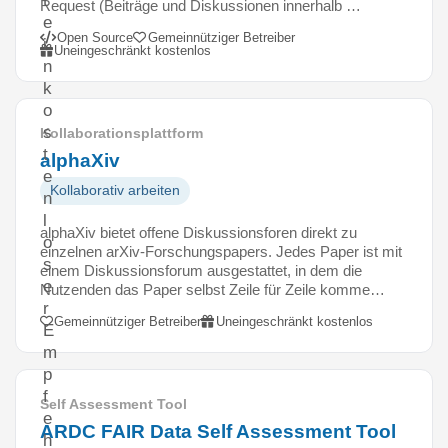
t
Request (Beiträge und Diskussionen innerhalb …
e
Open Source
Gemeinnütziger Betreiber
i
Uneingeschränkt kostenlos
n
k
o
s
Kollaborationsplattform
t
alphaXiv
e
Kollaborativ arbeiten
n
l
alphaXiv bietet offene Diskussionsforen direkt zu
o
einzelnen arXiv-Forschungspapers. Jedes Paper ist mit
s
einem Diskussionsforum ausgestattet, in dem die
e
Nutzenden das Paper selbst Zeile für Zeile komme…
r
Gemeinnütziger Betreiber
Uneingeschränkt kostenlos
E
m
p
f
Self Assessment Tool
e
ARDC FAIR Data Self Assessment Tool
h