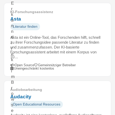
E
r
KI-Forschungsassistenz
k
Asta
a
n
Literatur finden
n
d
Asta ist ein Online-Tool, das Forschenden hilft, schnell
zu ihrer Forschungsidee passende Literatur zu finden
i
und zusammenzufassen. Der KI-basierte
r
Forschungsassistent arbeitet mit einem Korpus von
e
10…
k
t
Open Source
Gemeinnütziger Betreiber
Uneingeschränkt kostenlos
i
m
B
r
Audiobearbeitung
o
Audacity
w
Open Educational Resources
s
e