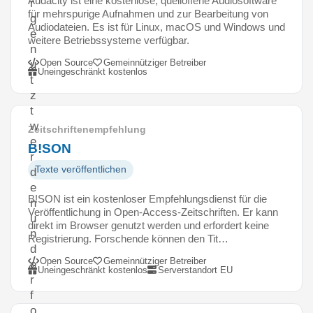
Audacity ist eine kostenlose, quelloffene Audiosoftware
r
für mehrspurige Aufnahmen und zur Bearbeitung von
g
Audiodateien. Es ist für Linux, macOS und Windows und
e
weitere Betriebssysteme verfügbar.
n
Open Source
Gemeinnütziger Betreiber
u
Uneingeschränkt kostenlos
t
z
t
w
Zeitschriftenempfehlung
e
B!SON
r
Texte veröffentlichen
d
e
B!SON ist ein kostenloser Empfehlungsdienst für die
n
Veröffentlichung in Open-Access-Zeitschriften. Er kann
u
direkt im Browser genutzt werden und erfordert keine
n
Registrierung. Forschende können den Tit…
d
Open Source
Gemeinnütziger Betreiber
e
Uneingeschränkt kostenlos
Serverstandort EU
r
f
o