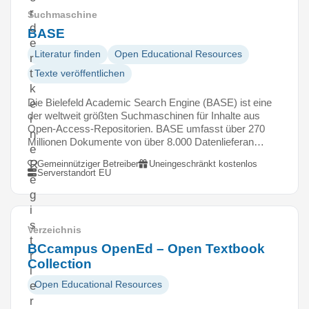
r
Suchmaschine
d
BASE
e
Literatur finden
Open Educational Resources
r
t
Texte veröffentlichen
k
Die Bielefeld Academic Search Engine (BASE) ist eine
e
der weltweit größten Suchmaschinen für Inhalte aus
i
Open-Access-Repositorien. BASE umfasst über 270
n
Millionen Dokumente von über 8.000 Datenlieferan…
e
R
Gemeinnütziger Betreiber
Uneingeschränkt kostenlos
Serverstandort EU
e
g
i
s
Verzeichnis
t
BCcampus OpenEd – Open Textbook
r
Collection
i
Open Educational Resources
e
r