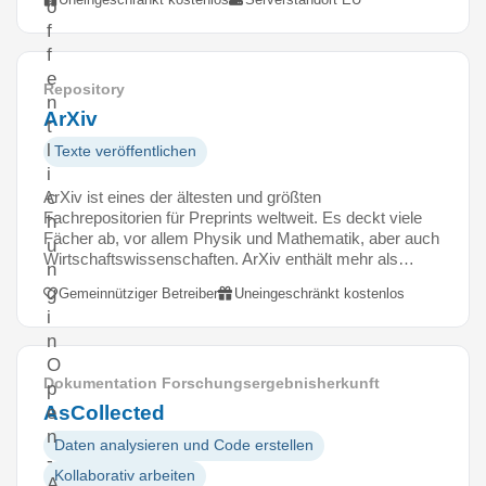
ö
f
f
e
Repository
n
ArXiv
t
l
Texte veröffentlichen
i
ArXiv ist eines der ältesten und größten
c
Fachrepositorien für Preprints weltweit. Es deckt viele
h
Fächer ab, vor allem Physik und Mathematik, aber auch
u
Wirtschaftswissenschaften. ArXiv enthält mehr als…
n
g
Gemeinnütziger Betreiber
Uneingeschränkt kostenlos
i
n
O
Dokumentation Forschungsergebnisherkunft
p
AsCollected
e
n
Daten analysieren und Code erstellen
-
Kollaborativ arbeiten
A