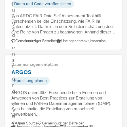
l
Daten und Code veröffentlichen
u
Das ARDC FAIR Data Self Assessment Tool hilft
n
Forschenden bei der Einschätzung, wie FAIR ihr
g
Datensatz ist. Dafür ist in dem Selbsteinschätzungstool
s
eine Reihe von Fragen zu beantworten. Anhand dieser…
d
Gemeinnütziger Betreiber
Uneingeschränkt kostenlos
i
e
n
s
Datenmanagementpläne
t
ARGOS
f
ü
Forschung planen
r
d
ARGOS unterstützt Forschende beim Erlernen und
i
Anwenden von Best-Practices zur Erstellung von
offenen und FAIRen Datenmanagementplänen (DMP).
e
Dies beinhaltet die Erstellung von maschinell
V
verwertbaren…
e
r
Open Source
Gemeinnütziger Betreiber
Uneingeschränkt kostenlos
Serverstandort EU