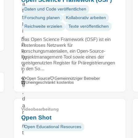
a
Daten und Code veröffentlichen
f
t
Forschung planen
Kollaborativ arbeiten
l
Reichweite erzielen
Texte veröffentlichen
i
c
Das Open Science Framework (OSF) ist ein
h
kostenloses Netzwerk für
e
Forschungsmaterialien, ein Open-Source-
Projektmanagement-Tool sowie eines der
W
meistgenutzten Register für Präregistrierungen
e
in den So…
r
k
Open Source
Gemeinnütziger Betreiber
Uneingeschränkt kostenlos
e
,
d
a
Videobearbeitung
r
Open Shot
u
n
Open Educational Resources
t