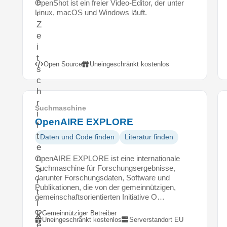
e
OpenShot ist ein freier Video-Editor, der unter
Linux, macOS und Windows läuft.
r
Z
e
i
t
Open Source
Uneingeschränkt kostenlos
s
c
h
r
Suchmaschine
i
OpenAIRE EXPLORE
f
t
Daten und Code finden
Literatur finden
e
n
OpenAIRE EXPLORE ist eine internationale
Suchmaschine für Forschungsergebnisse,
a
darunter Forschungsdaten, Software und
r
Publikationen, die von der gemeinnützigen,
t
gemeinschaftsorientierten Initiative O…
i
k
Gemeinnütziger Betreiber
Uneingeschränkt kostenlos
Serverstandort EU
e