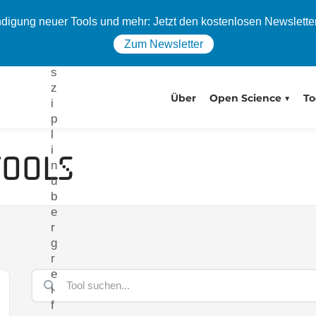
e
igung neuer Tools und mehr: Jetzt den kostenlosen Newslette
,
d
Zum Newsletter
i
s
z
Über
Open Science
To
i
p
l
i
Tools
n
ü
b
e
r
g
r
e
i
f