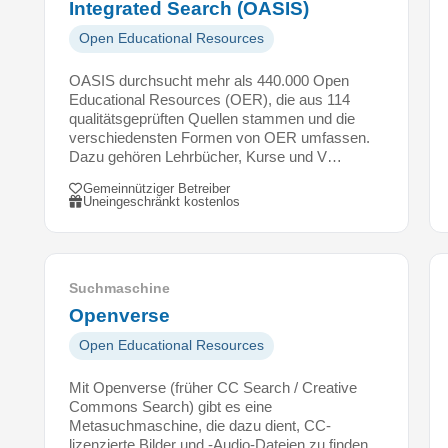
Integrated Search (OASIS)
a
t
Open Educational Resources
e
n
OASIS durchsucht mehr als 440.000 Open
s
Educational Resources (OER), die aus 114
qualitätsgeprüften Quellen stammen und die
ä
verschiedensten Formen von OER umfassen.
t
Dazu gehören Lehrbücher, Kurse und V…
z
e
Gemeinnütziger Betreiber
Uneingeschränkt kostenlos
u
n
d
D
Suchmaschine
i
Openverse
s
s
Open Educational Resources
e
r
Mit Openverse (früher CC Search / Creative
t
Commons Search) gibt es eine
Metasuchmaschine, die dazu dient, CC-
a
lizenzierte Bilder und -Audio-Dateien zu finden.