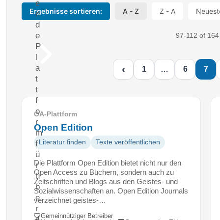
e
Ergebnisse sortieren:
A - Z
Z - A
Neuest
n
d
e
97-112 of 164 
P
l
a
‹
1
…
6
7
t
t
f
o
OA-Plattform
r
Open Edition
m
Literatur finden
Texte veröffentlichen
f
ü
Die Plattform Open Edition bietet nicht nur den
r
Open Access zu Büchern, sondern auch zu
ü
Zeitschriften und Blogs aus den Geistes- und
b
Sozialwissenschaften an. Open Edition Journals
e
verzeichnet geistes-…
r
Gemeinnütziger Betreiber
4