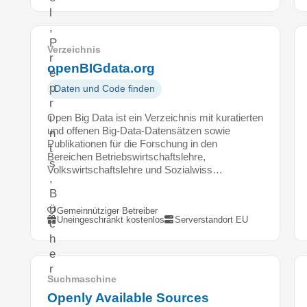
l
,
P
Verzeichnis
r
openBIGdata.org
e
p
Daten und Code finden
r
i
Open Big Data ist ein Verzeichnis mit kuratierten
und offenen Big-Data-Datensätzen sowie
n
Publikationen für die Forschung in den
t
Bereichen Betriebswirtschaftslehre,
s
Volkswirtschaftslehre und Sozialwiss…
,
B
ü
Gemeinnütziger Betreiber
Uneingeschränkt kostenlos
Serverstandort EU
c
h
e
r
Suchmaschine
,
Openly Available Sources
D