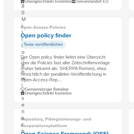
Uneingeschränkt kostenlos
Serverstandort EU
8
0
M
i
Open-Access-Policies
l
Open policy finder
l
Texte veröffentlichen
i
o
Der Open policy finder liefert eine Übersicht
n
über die Policies fast aller Zeitschriftenverlage
e
(früher bekannt als: SHERPA Romeo), etwa
n
hinsichtlich der parallelen Veröffentlichung in
w
Open-Access-Rep…
i
Gemeinnütziger Betreiber
s
Uneingeschränkt kostenlos
s
e
n
s
Repository, Präregistrierungs- und
c
Kooperationsplattform
h
Open Science Framework (OSF)