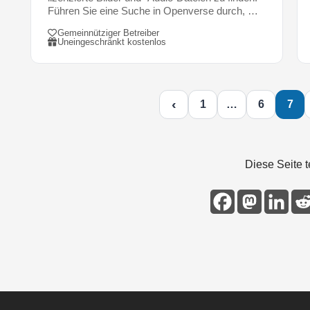
t
Führen Sie eine Suche in Openverse durch, …
i
o
Gemeinnütziger Betreiber
Uneingeschränkt kostenlos
n
e
n
a
‹
1
…
6
7
u
s
a
l
Diese Seite t
l
e
r
W
e
l
t
.
S
i