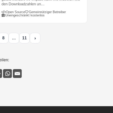
den Downloadzahlen un…
Open Source
Gemeinnütziger Betreiber
Uneingeschränkt kostenlos
›
8
…
11
eilen: