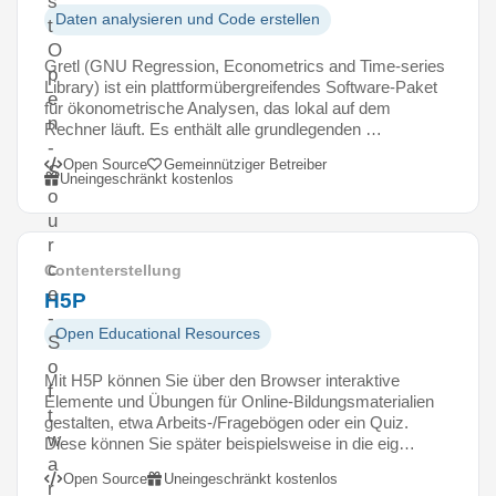
s
Daten analysieren und Code erstellen
t
O
Gretl (GNU Regression, Econometrics and Time-series
p
Library) ist ein plattformübergreifendes Software-Paket
e
für ökonometrische Analysen, das lokal auf dem
n
Rechner läuft. Es enthält alle grundlegenden …
-
Open Source
Gemeinnütziger Betreiber
S
Uneingeschränkt kostenlos
o
u
r
c
Contenterstellung
e
H5P
-
Open Educational Resources
S
o
Mit H5P können Sie über den Browser interaktive
f
Elemente und Übungen für Online-Bildungsmaterialien
t
gestalten, etwa Arbeits-/Fragebögen oder ein Quiz.
w
Diese können Sie später beispielsweise in die eig…
a
Open Source
Uneingeschränkt kostenlos
r