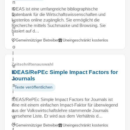
n
s
IDEAS ist eine umfangreiche bibliographische
Datenbank für die Wirtschaftswissenschaften und
k
kostenlos online zugänglich. Sie ermöglicht die
o
Recherche mittels Suchmaske und Browsing. Sie
n
basiert auf d…
t
r
Gemeinnütziger Betreiber
Uneingeschränkt kostenlos
o
l
l
Zeitschriftenauswahl
e
IDEAS/RePEc Simple Impact Factors for
b
Journals
a
s
Texte veröffentlichen
i
e
IDEAS/RePEc Simple Impact Factors for Journals ist
r
eine mit einem einfachen Impact-Faktor für überwiegend
aus der Volkswirtschaftslehre stammende Journals
t
versehene Liste. Er wird aus dem Verhältnis d…
a
u
Gemeinnütziger Betreiber
Uneingeschränkt kostenlos
f