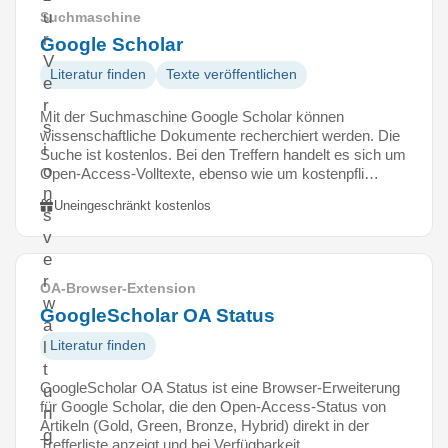
u
Suchmaschine
r
Google Scholar
V
Literatur finden
Texte veröffentlichen
e
r
Mit der Suchmaschine Google Scholar können
s
wissenschaftliche Dokumente recherchiert werden. Die
i
Suche ist kostenlos. Bei den Treffern handelt es sich um
o
Open-Access-Volltexte, ebenso wie um kostenpfli…
n
Uneingeschränkt kostenlos
s
v
e
r
OA-Browser-Extension
w
GoogleScholar OA Status
a
Literatur finden
l
t
GoogleScholar OA Status ist eine Browser-Erweiterung
u
für Google Scholar, die den Open-Access-Status von
n
Artikeln (Gold, Green, Bronze, Hybrid) direkt in der
g
Trefferliste anzeigt und bei Verfügbarkeit …