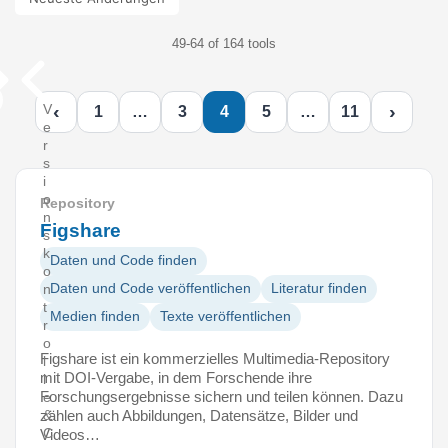
49-64 of 164 tools
‹
›
V
1
…
3
4
5
…
11
e
r
s
i
o
Repository
n
Figshare
s
k
Daten und Code finden
o
Daten und Code veröffentlichen
Literatur finden
n
t
Medien finden
Texte veröffentlichen
r
o
Figshare ist ein kommerzielles Multimedia-Repository
l
mit DOI-Vergabe, in dem Forschende ihre
l
Forschungsergebnisse sichern und teilen können. Dazu
e
zählen auch Abbildungen, Datensätze, Bilder und
&
C
Videos…