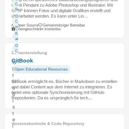
Code
damit Pendant zu Adobe Photoshop und Illustrator. Mit
finden
GIMP können Fotos und digitale Grafiken erstellt und
überarbeitet werden. Es kann unter Lin…
Daten und
Code
Open Source
Gemeinnütziger Betreiber
veröffentlichen
Uneingeschränkt kostenlos
Kollaborativ
arbeiten
Open
Code
Contenterstellung
GitBook
G
i
Open Educational Resources
t
GitBook ermöglicht es, Bücher in Markdown zu erstellen
H
und dabei Content aus dem Internet zu integrieren. Es
u
bietet eine optionale Synchronisierung mit GitHub-
b
Repositorien. Da es ursprünglich für tech…
i
s
t
e
Versionskontrolle & Code Repository
i