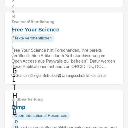
o
d
e
R
e
Zweitveröffentlichung
p
Free Your Science
o
s
Texte veröffentlichen
i
t
Free Your Science hilft Forschenden, ihre bereits
o
veröffentlichten Artikel durch Selbstarchivierung im
r
Open Access aus Paywalls zu "befreien". Dafür werden
y
diese Publikationen anhand von ORCID iDs, DO…
G
Gemeinnütziger Betreiber
Uneingeschränkt kostenlos
i
t
H
Bildbearbeitung
u
Gimp
b
Open Educational Resources
Daten
und
Gimp ist ein quelloffenes Bildbearbeitungsprogramm und