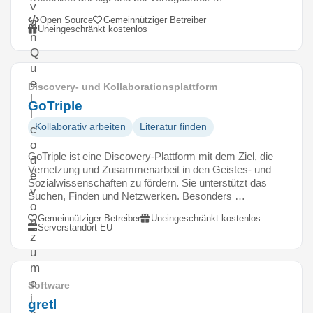
v
Open Source
Gemeinnütziger Betreiber
o
Uneingeschränkt kostenlos
n
Q
u
e
Discovery- und Kollaborationsplattform
l
GoTriple
l
Kollaborativ arbeiten
Literatur finden
c
o
GoTriple ist eine Discovery-Plattform mit dem Ziel, die
d
Vernetzung und Zusammenarbeit in den Geistes- und
e
Sozialwissenschaften zu fördern. Sie unterstützt das
v
Suchen, Finden und Netzwerken. Besonders …
o
Gemeinnütziger Betreiber
Uneingeschränkt kostenlos
n
Serverstandort EU
z
u
m
e
Software
i
gretl