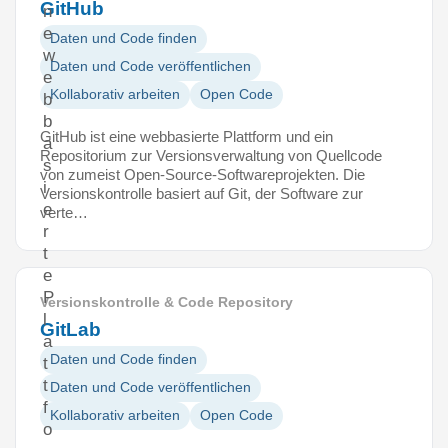
GitHub
n
e
Daten und Code finden
w
Daten und Code veröffentlichen
e
Kollaborativ arbeiten
Open Code
b
b
GitHub ist eine webbasierte Plattform und ein
a
Repositorium zur Versionsverwaltung von Quellcode
s
von zumeist Open-Source-Softwareprojekten. Die
i
Versionskontrolle basiert auf Git, der Software zur
e
verte…
r
t
e
P
Versionskontrolle & Code Repository
l
GitLab
a
Daten und Code finden
t
t
Daten und Code veröffentlichen
f
Kollaborativ arbeiten
Open Code
o