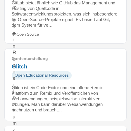
r
GitLab bietet ähnlich wie GitHub das Management und
m
Hosting von Quellcode in
u
Softwareentwicklungsprojekten, was sich insbesondere
für Open-Source-Projekte eignet. Es basiert auf Git,
n
dem System für ve…
d
e
Open Source
i
n
R
e
Contenterstellung
p
Glitch
o
Open Educational Resources
s
i
Glitch ist ein Code-Editor und eine offene Remix-
t
Plattform zum Remix und Veröffentlichen von
o
Webanwendungen, beispielsweise interaktiven
r
Übungen. Man kann darüber Webanwendungen
nachnutzen und braucht…
i
u
m
z