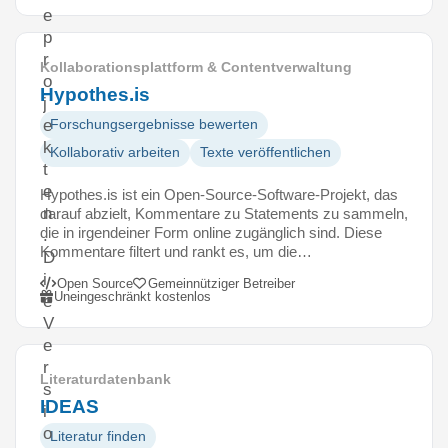
e
p
r
Kollaborationsplattform & Contentverwaltung
o
Hypothes.is
j
e
Forschungsergebnisse bewerten
k
Kollaborativ arbeiten
Texte veröffentlichen
t
e
Hypothes.is ist ein Open-Source-Software-Projekt, das
n
darauf abzielt, Kommentare zu Statements zu sammeln,
die in irgendeiner Form online zugänglich sind. Diese
.
Kommentare filtert und rankt es, um die…
D
i
Open Source
Gemeinnütziger Betreiber
Uneingeschränkt kostenlos
e
V
e
r
Literaturdatenbank
s
IDEAS
i
o
Literatur finden