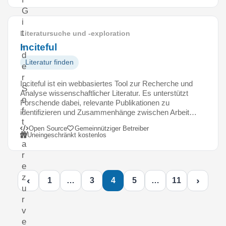
G
i
t
Literatursuche und -exploration
,
Inciteful
d
Literatur finden
e
r
Inciteful ist ein webbasiertes Tool zur Recherche und
S
Analyse wissenschaftlicher Literatur. Es unterstützt
o
Forschende dabei, relevante Publikationen zu
f
identifizieren und Zusammenhänge zwischen Arbeit…
t
Open Source
Gemeinnütziger Betreiber
w
Uneingeschränkt kostenlos
a
r
e
z
‹
›
1
…
3
4
5
…
11
u
r
v
e