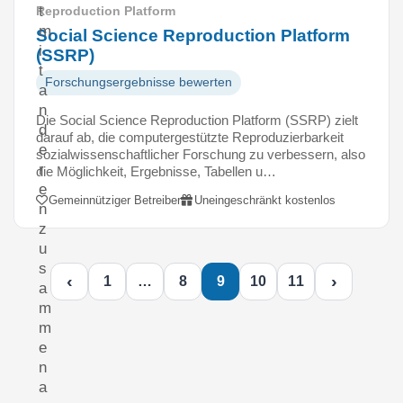
t
Reproduction Platform
m
Social Science Reproduction Platform
i
(SSRP)
t
Forschungsergebnisse bewerten
a
n
Die Social Science Reproduction Platform (SSRP) zielt
d
darauf ab, die computergestützte Reproduzierbarkeit
e
sozialwissenschaftlicher Forschung zu verbessern, also
r
die Möglichkeit, Ergebnisse, Tabellen u…
e
Gemeinnütziger Betreiber
Uneingeschränkt kostenlos
n
z
u
s
‹
›
1
…
8
9
10
11
a
m
m
e
n
a