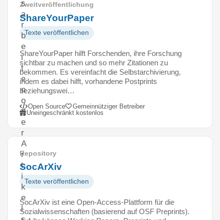
s
Zweitveröffentlichung
a
ShareYourPaper
r
Texte veröffentlichen
b
e
ShareYourPaper hilft Forschenden, ihre Forschung
i
sichtbar zu machen und so mehr Zitationen zu
t
bekommen. Es vereinfacht die Selbstarchivierung,
e
indem es dabei hilft, vorhandene Postprints
n
beziehungswei…
o
Open Source
Gemeinnütziger Betreiber
d
Uneingeschränkt kostenlos
e
r
A
Repository
r
t
SocArXiv
i
Texte veröffentlichen
k
e
SocArXiv ist eine Open-Access-Plattform für die
l
Sozialwissenschaften (basierend auf OSF Preprints).
s