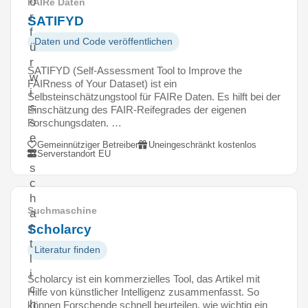
o
FAIRe Daten
r
SATIFYD
f
Daten und Code veröffentlichen
ü
r
SATIFYD (Self-Assessment Tool to Improve the
w
FAIRness of Your Dataset) ist ein
i
Selbsteinschätzungstool für FAIRe Daten. Es hilft bei der
s
Einschätzung des FAIR-Reifegrades der eigenen
s
Forschungsdaten. …
e
Gemeinnütziger Betreiber
Uneingeschränkt kostenlos
n
Serverstandort EU
s
c
h
Suchmaschine
a
Scholarcy
f
t
Literatur finden
l
i
Scholarcy ist ein kommerzielles Tool, das Artikel mit
c
Hilfe von künstlicher Intelligenz zusammenfasst. So
h
können Forschende schnell beurteilen, wie wichtig ein