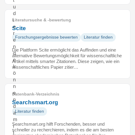
t
u
d
i
Literatursuche & -bewertung
e
Scite
r
Forschungsergebnisse bewerten
Literatur finden
e
n
Die Plattform Scite ermöglicht das Auffinden und eine
d
alternative Bewertungsmöglichkeit für wissenschaftliche
e
Artikel mittels smarter Zitationen. Diese zeigen, wie ein
k
wissenschaftliches Papier zitier…
ö
n
n
e
Datenbank-Verzeichnis
n
Searchsmart.org
d
Literatur finden
a
m
Searchsmart.org hilft Forschenden, besser und
i
schneller zu recherchieren, indem es die am besten
t