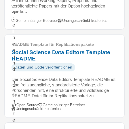
Auf ihr können Working Papers, Preprints und
c
veröffentlichte Papers mit der Option hochgeladen
werde…
h
r
Gemeinnütziger Betreiber
Uneingeschränkt kostenlos
e
i
b
e
README-Template für Replikationspakete
n
Social Science Data Editors Template
u
README
n
Daten und Code veröffentlichen
d
i
Der Social Science Data Editors Template README ist
n
eine frei zugängliche, standardisierte Vorlage, die
E
Forschenden hilft, eine strukturierte und vollständige
c
README-Datei für ihr Replikationspaket zu…
h
Open Source
Gemeinnütziger Betreiber
t
Uneingeschränkt kostenlos
z
e
i