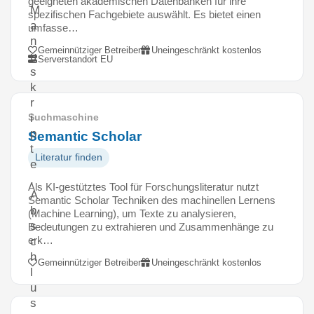
geeigneten akademischen Datenbanken für ihre
M
spezifischen Fachgebiete auswählt. Es bietet einen
a
umfasse…
n
Gemeinnütziger Betreiber
Uneingeschränkt kostenlos
u
Serverstandort EU
s
k
r
i
Suchmaschine
p
Semantic Scholar
t
Literatur finden
e
,
Als KI-gestütztes Tool für Forschungsliteratur nutzt
A
Semantic Scholar Techniken des machinellen Lernens
b
(Machine Learning), um Texte zu analysieren,
s
Bedeutungen zu extrahieren und Zusammenhänge zu
erk…
c
h
Gemeinnütziger Betreiber
Uneingeschränkt kostenlos
l
u
s