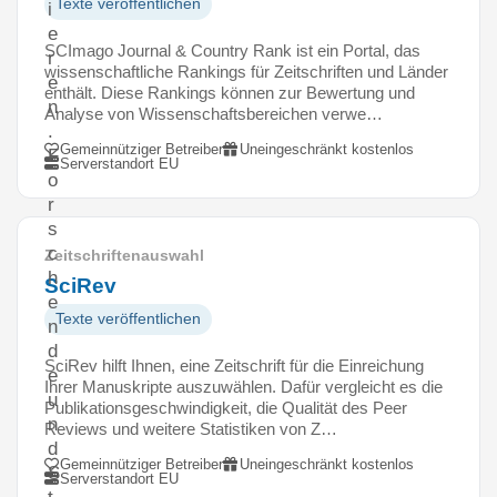
Texte veröffentlichen
i
e
SCImago Journal & Country Rank ist ein Portal, das
r
wissenschaftliche Rankings für Zeitschriften und Länder
e
enthält. Diese Rankings können zur Bewertung und
n
Analyse von Wissenschaftsbereichen verwe…
.
Gemeinnütziger Betreiber
Uneingeschränkt kostenlos
F
Serverstandort EU
o
r
s
c
Zeitschriftenauswahl
h
SciRev
e
Texte veröffentlichen
n
d
SciRev hilft Ihnen, eine Zeitschrift für die Einreichung
e
Ihrer Manuskripte auszuwählen. Dafür vergleicht es die
u
Publikationsgeschwindigkeit, die Qualität des Peer
n
Reviews und weitere Statistiken von Z…
d
Gemeinnütziger Betreiber
Uneingeschränkt kostenlos
S
Serverstandort EU