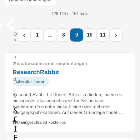
129-144 of 164 tools
‹
›
O
1
…
8
9
10
11
n
l
i
n
e
Literatursuche und -empfehlungen
-
ResearchRabbit
E
d
Literatur finden
i
t
ResearchRabbit hilft Ihnen, Artikel zu finden, indem es
o
ein eigenes Zitationsnetzwerk für Sie aufbaut.
r
Bestimmen Sie dafür einfach eine oder mehrere
S
Ausgangspublikationen. Auf dieser Grundlage findet …
c
Uneingeschränkt kostenlos
i
F