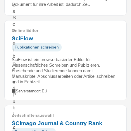
Dokument für ihre Arbeit ist, dadurch Ze…
e
s
S
c
h
Online-Editor
r
SciFlow
e
Publikationen schreiben
i
b
SciFlow ist ein browserbasierter Editor für
e
wissenschaftliches Schreiben und Publizieren.
n
Forschende und Studierende können damit
u
Manuskripte, Abschlussarbeiten oder Artikel schreiben
und in Echtzeit …
n
d
Serverstandort EU
P
u
b
l
Zeitschriftenauswahl
i
SCImago Journal & Country Rank
z