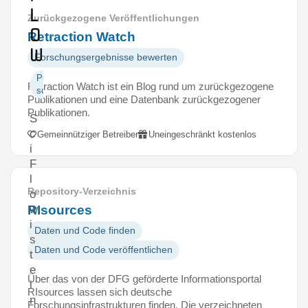
l
Zurückgezogene Veröffentlichungen
o
Retraction Watch
w
Forschungsergebnisse bewerten
Publikationen
Retraction Watch ist ein Blog rund um zurückgezogene
schreiben
Publikationen und eine Datenbank zurückgezogener
Publikationen.
S
c
Gemeinnütziger Betreiber
Uneingeschränkt kostenlos
i
F
l
Repository-Verzeichnis
o
RIsources
w
i
Daten und Code finden
s
Daten und Code veröffentlichen
t
e
Über das von der DFG geförderte Informationsportal
i
RIsources lassen sich deutsche
n
Forschungsinfrastrukturen finden. Die verzeichneten