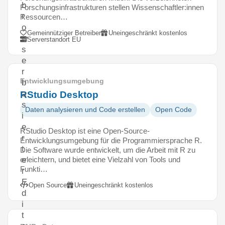
b
Forschungsinfrastrukturen stellen Wissenschaftler:innen
r
Ressourcen…
o
Gemeinnütziger Betreiber
Uneingeschränkt kostenlos
w
Serverstandort EU
s
e
r
Entwicklungsumgebung
b
a
RStudio Desktop
s
Daten analysieren und Code erstellen
Open Code
i
e
RStudio Desktop ist eine Open-Source-
r
Entwicklungsumgebung für die Programmiersprache R.
t
Die Software wurde entwickelt, um die Arbeit mit R zu
erleichtern, und bietet eine Vielzahl von Tools und
e
Funkti…
r
E
Open Source
Uneingeschränkt kostenlos
d
i
t