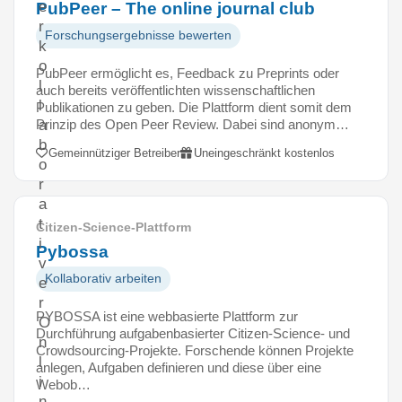
e
PubPeer – The online journal club
r
Forschungsergebnisse bewerten
k
o
PubPeer ermöglicht es, Feedback zu Preprints oder
l
auch bereits veröffentlichten wissenschaftlichen
l
Publikationen zu geben. Die Plattform dient somit dem
Prinzip des Open Peer Review. Dabei sind anonym…
a
b
Gemeinnütziger Betreiber
Uneingeschränkt kostenlos
o
r
a
t
Citizen-Science-Plattform
i
Pybossa
v
Kollaborativ arbeiten
e
r
PYBOSSA ist eine webbasierte Plattform zur
O
Durchführung aufgabenbasierter Citizen-Science- und
n
Crowdsourcing-Projekte. Forschende können Projekte
l
anlegen, Aufgaben definieren und diese über eine
i
Webob…
n