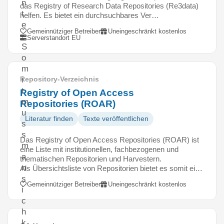
n
das Registry of Research Data Repositories (Re3data)
t
helfen. Es bietet ein durchsuchbares Ver…
e
Gemeinnütziger Betreiber
Uneingeschränkt kostenlos
.
Serverstandort EU
S
o
m
i
Repository-Verzeichnis
t
Registry of Open Access
m
Repositories (ROAR)
u
Literatur finden
Texte veröffentlichen
s
s
Das Registry of Open Access Repositories (ROAR) ist
m
eine Liste mit institutionellen, fachbezogenen und
a
thematischen Repositorien und Harvestern.
n
Als Übersichtsliste von Repositorien bietet es somit ei…
s
Gemeinnütziger Betreiber
Uneingeschränkt kostenlos
i
c
h
k