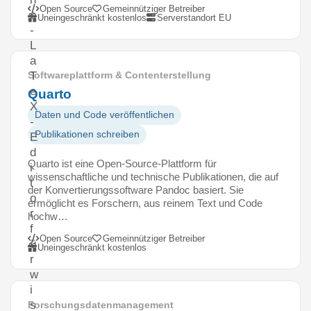
Open Source
Gemeinnütziger Betreiber
e
Uneingeschränkt kostenlos
Serverstandort EU
-
L
a
T
Softwareplattform & Contenterstellung
e
Quarto
X
Daten und Code veröffentlichen
-
Publikationen schreiben
E
d
Quarto ist eine Open-Source-Plattform für
i
wissenschaftliche und technische Publikationen, die auf
t
der Konvertierungssoftware Pandoc basiert. Sie
o
ermöglicht es Forschern, aus reinem Text und Code
r
hochw…
f
Open Source
Gemeinnütziger Betreiber
ü
Uneingeschränkt kostenlos
r
w
i
s
Forschungsdatenmanagement