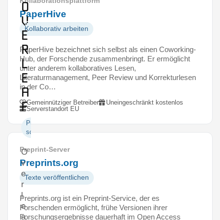
Kollaborationsplattform
O
PaperHive
v
Kollaborativ arbeiten
e
r
PaperHive bezeichnet sich selbst als einen Coworking-
Hub, der Forschende zusammenbringt. Er ermöglicht
l
unter anderem kollaboratives Lesen,
e
Literaturmanagement, Peer Review und Korrekturlesen
in der Co…
a
f
Gemeinnütziger Betreiber
Uneingeschränkt kostenlos
Serverstandort EU
Publikationen
schreiben
Preprint-Server
O
Preprints.org
v
e
Texte veröffentlichen
r
l
Preprints.org ist ein Preprint-Service, der es
e
Forschenden ermöglicht, frühe Versionen ihrer
a
Forschungsergebnisse dauerhaft im Open Access