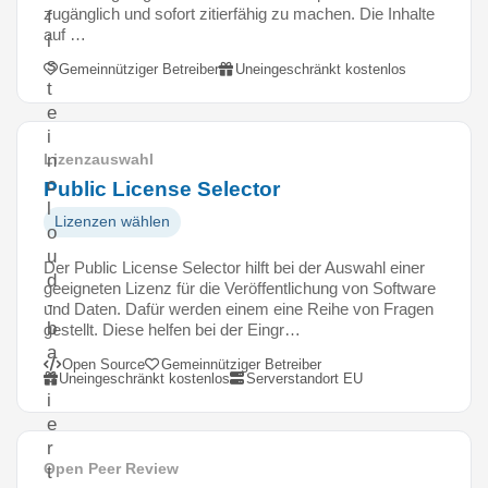
zugänglich und sofort zitierfähig zu machen. Die Inhalte
f
auf …
i
s
Gemeinnütziger Betreiber
Uneingeschränkt kostenlos
t
e
i
n
Lizenzauswahl
c
Public License Selector
l
Lizenzen wählen
o
u
Der Public License Selector hilft bei der Auswahl einer
d
geeigneten Lizenz für die Veröffentlichung von Software
-
und Daten. Dafür werden einem eine Reihe von Fragen
b
gestellt. Diese helfen bei der Eingr…
a
Open Source
Gemeinnütziger Betreiber
s
Uneingeschränkt kostenlos
Serverstandort EU
i
e
r
Open Peer Review
t