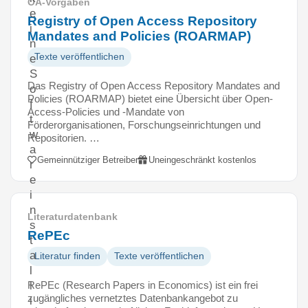
OA-Vorgaben
e
Registry of Open Access Repository
i
Mandates and Policies (ROARMAP)
n
Texte veröffentlichen
e
S
Das Registry of Open Access Repository Mandates and
o
Policies (ROARMAP) bietet eine Übersicht über Open-
f
Access-Policies und -Mandate von
t
Förderorganisationen, Forschungseinrichtungen und
w
Repositorien. …
a
Gemeinnütziger Betreiber
Uneingeschränkt kostenlos
r
e
i
n
Literaturdatenbank
s
RePEc
t
a
Literatur finden
Texte veröffentlichen
l
RePEc (Research Papers in Economics) ist ein frei
l
zugängliches vernetztes Datenbankangebot zu
i