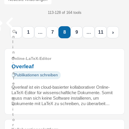
113-128 of 164 tools
‹
›
O
1
…
7
8
9
…
11
n
l
i
n
e
Online-LaTeX-Editor
-
Overleaf
L
a
Publikationen schreiben
T
e
Overleaf ist ein cloud-basierter kollaborativer Online-
X
LaTeX-Editor für wissenschaftliche Dokumente. Somit
-
muss man sich keine Software installieren, um
E
Dokumente mit LaTeX zu schreiben, zu überarbeit…
d
i
t
o
r