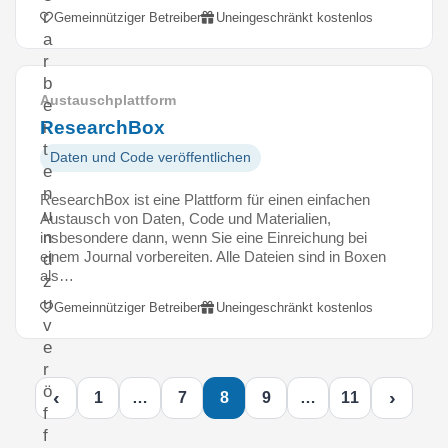
r
Gemeinnütziger Betreiber
Uneingeschränkt kostenlos
a
r
b
Austauschplattform
e
ResearchBox
i
t
Daten und Code veröffentlichen
e
n
ResearchBox ist eine Plattform für einen einfachen
u
Austausch von Daten, Code und Materialien,
n
insbesondere dann, wenn Sie eine Einreichung bei
einem Journal vorbereiten. Alle Dateien sind in Boxen
d
als…
z
u
Gemeinnütziger Betreiber
Uneingeschränkt kostenlos
v
e
r
ö
‹
›
1
…
7
8
9
…
11
f
f