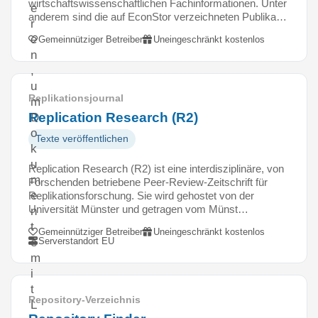
wirtschaftswissenschaftlichen Fachinformationen. Unter
e
anderem sind die auf EconStor verzeichneten Publika…
r
e
Gemeinnütziger Betreiber
Uneingeschränkt kostenlos
n
,
u
Replikationsjournal
m
Replication Research (R2)
D
o
Texte veröffentlichen
k
u
Replication Research (R2) ist eine interdisziplinäre, von
m
Forschenden betriebene Peer-Review-Zeitschrift für
e
Replikationsforschung. Sie wird gehostet von der
Universität Münster und getragen vom Münst…
n
t
Gemeinnütziger Betreiber
Uneingeschränkt kostenlos
Serverstandort EU
e
m
i
t
Repository-Verzeichnis
L