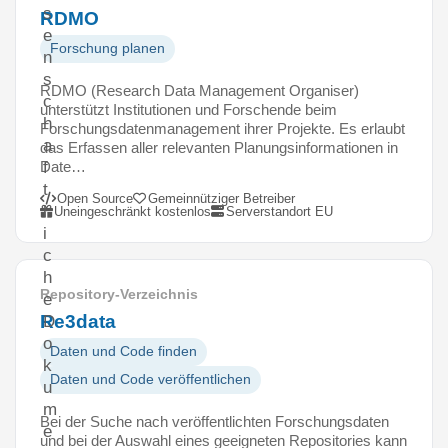
s
RDMO
e
Forschung planen
n
s
RDMO (Research Data Management Organiser)
c
unterstützt Institutionen und Forschende beim
h
Forschungsdatenmanagement ihrer Projekte. Es erlaubt
a
das Erfassen aller relevanten Planungsinformationen in
Date…
f
t
Open Source
Gemeinnütziger Betreiber
l
Uneingeschränkt kostenlos
Serverstandort EU
i
c
h
Repository-Verzeichnis
e
Re3data
D
o
Daten und Code finden
k
Daten und Code veröffentlichen
u
m
Bei der Suche nach veröffentlichten Forschungsdaten
e
und bei der Auswahl eines geeigneten Repositories kann