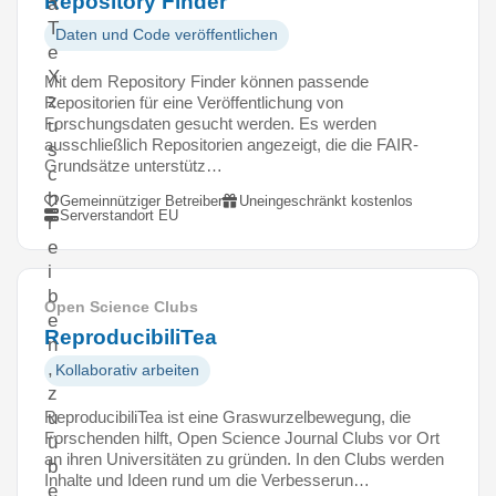
Repository Finder
a
T
Daten und Code veröffentlichen
e
X
Mit dem Repository Finder können passende
z
Repositorien für eine Veröffentlichung von
Forschungsdaten gesucht werden. Es werden
u
ausschließlich Repositorien angezeigt, die die FAIR-
s
Grundsätze unterstütz…
c
h
Gemeinnütziger Betreiber
Uneingeschränkt kostenlos
Serverstandort EU
r
e
i
b
Open Science Clubs
e
ReproducibiliTea
n
,
Kollaborativ arbeiten
z
ReproducibiliTea ist eine Graswurzelbewegung, die
u
Forschenden hilft, Open Science Journal Clubs vor Ort
ü
an ihren Universitäten zu gründen. In den Clubs werden
b
Inhalte und Ideen rund um die Verbesserun…
e