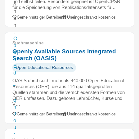
und selbst teilen. Besonders geeignet ist OpenICPSR
e
für die Speicherung von Replikationsdatensets fü…
n
Gemeinnütziger Betreiber
Uneingeschränkt kostenlos
a
n
.
O
Suchmaschine
p
Openly Available Sources Integrated
e
Search (OASIS)
n
E
Open Educational Resources
d
i
OASIS durchsucht mehr als 440.000 Open Educational
t
Resources (OER), die aus 114 qualitätsgeprüften
Quellen stammen und die verschiedensten Formen von
i
OER umfassen. Dazu gehören Lehrbücher, Kurse und
o
V…
n
J
Gemeinnütziger Betreiber
Uneingeschränkt kostenlos
o
u
r