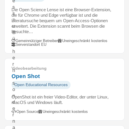
e
s
Die Open Science Lense ist eine Browser-Extension,
s
die für Chrome und Edge verfügbar ist und die
z
Literatursuche bequem um Open-Access-Optionen
u
erweitert. Die Extension scannt beim Browsen die
besuchte…
B
ü
Gemeinnütziger Betreiber
Uneingeschränkt kostenlos
Serverstandort EU
c
h
e
r
Videobearbeitung
n
Open Shot
,
s
Open Educational Resources
o
n
OpenShot ist ein freier Video-Editor, der unter Linux,
d
macOS und Windows läuft.
e
Open Source
Uneingeschränkt kostenlos
r
n
a