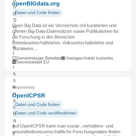
u
openBIGdata.org
n
Daten und Code finden
d
S
Open Big Data ist ein Verzeichnis mit kuratierten und
o
offenen Big-Data-Datensätzen sowie Publikationen für
z
die Forschung in den Bereichen
i
Betriebswirtschaftslehre, Volkswirtschaftslehre und
a
Sozialwiss…
l
Gemeinnütziger Betreiber
Uneingeschränkt kostenlos
w
Serverstandort EU
i
s
s
e
Repository
n
OpenICPSR
s
Daten und Code finden
c
Daten und Code veröffentlichen
h
a
Auf OpenICPSR kann man sozial-, verhaltens- und
f
gesundheitswissenschaftliche Forschungsdaten finden
t