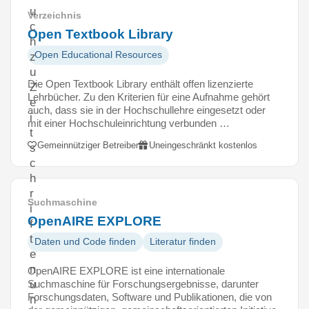
u
Verzeichnis
c
Open Textbook Library
h
Open Educational Resources
z
u
Die Open Textbook Library enthält offen lizenzierte
Z
Lehrbücher. Zu den Kriterien für eine Aufnahme gehört
e
auch, dass sie in der Hochschullehre eingesetzt oder
i
mit einer Hochschuleinrichtung verbunden …
t
Gemeinnütziger Betreiber
Uneingeschränkt kostenlos
s
c
h
r
Suchmaschine
i
OpenAIRE EXPLORE
f
t
Daten und Code finden
Literatur finden
e
n
OpenAIRE EXPLORE ist eine internationale
Suchmaschine für Forschungsergebnisse, darunter
u
Forschungsdaten, Software und Publikationen, die von
n