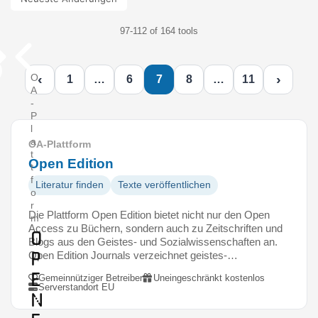
97-112 of 164 tools
‹
›
O
1
…
6
7
8
…
11
A
-
P
l
a
OA-Plattform
t
Open Edition
t
f
Literatur finden
Texte veröffentlichen
o
r
Die Plattform Open Edition bietet nicht nur den Open
m
Access zu Büchern, sondern auch zu Zeitschriften und
O
Blogs aus den Geistes- und Sozialwissenschaften an.
p
Open Edition Journals verzeichnet geistes-…
e
Gemeinnütziger Betreiber
Uneingeschränkt kostenlos
Serverstandort EU
n