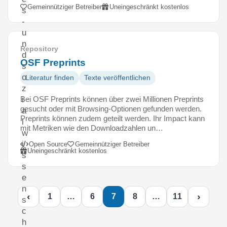
Gemeinnütziger Betreiber
Uneingeschränkt kostenlos
s
-
u
n
Repository
d
OSF Preprints
s
o
Literatur finden
Texte veröffentlichen
z
Bei OSF Preprints können über zwei Millionen Preprints
i
gesucht oder mit Browsing-Optionen gefunden werden.
a
Preprints können zudem geteilt werden. Ihr Impact kann
l
mit Metriken wie den Downloadzahlen un…
w
i
Open Source
Gemeinnütziger Betreiber
Uneingeschränkt kostenlos
s
s
e
n
‹
›
1
…
6
7
8
…
11
s
c
h