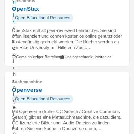
Verzeichnis
n
OpenStax
a
l
Open Educational Resources
s
v
OpenStax enthält peer-reviewed Lehrbücher. Sie sind
e
offen lizenziert und können kostenlos online genutzt oder
r
kostengünstig gedruckt werden. Die Bücher werden an
der Rice University mit Hilfe von Zusc…
z
e
Gemeinnütziger Betreiber
Uneingeschränkt kostenlos
i
c
h
n
Suchmaschine
e
Openverse
t
Open Educational Resources
g
e
Mit Openverse (früher CC Search / Creative Commons
i
Search) gibt es eine Metasuchmaschine, die dazu dient,
s
CC-lizenzierte Bilder und -Audio-Dateien zu finden.
t
Führen Sie eine Suche in Openverse durch, …
e