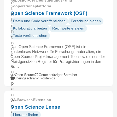
Repository, Präregistrierungs- und
e
Kooperationsplattform
t
Open Science Framework (OSF)
n
i
Daten und Code veröffentlichen
Forschung planen
c
Kollaborativ arbeiten
Reichweite erzielen
h
Texte veröffentlichen
t
n
Das Open Science Framework (OSF) ist ein
u
kostenloses Netzwerk für Forschungsmaterialien, ein
r
Open-Source-Projektmanagement-Tool sowie eines der
d
meistgenutzten Register für Präregistrierungen in den
e
So…
n
Open Source
Gemeinnütziger Betreiber
O
Uneingeschränkt kostenlos
p
e
n
OA-Browser-Extension
A
c
Open Science Lense
c
Literatur finden