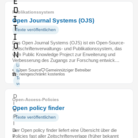
E
d
Publikationssystem
i
Open Journal Systems (OJS)
t
Texte veröffentlichen
i
Das Open Journal Systems (OJS) ist ein Open-Source-
o
Zeitschriftenverwaltungs- und Publikationssystem, das
n
vom Public Knowledge Project zur Erweiterung und
Verbesserung des Zugangs zur Forschung entwick…
Literatur
Open Source
Gemeinnütziger Betreiber
finden
Uneingeschränkt kostenlos
Texte
veröffentlichen
D
Open-Access-Policies
i
Open policy finder
e
P
Texte veröffentlichen
l
a
Der Open policy finder liefert eine Übersicht über die
Policies fast aller Zeitschriftenverlage (früher bekannt
t