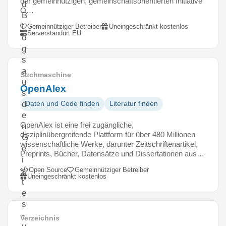
der gemeinnützigen, gemeinschaftsorientierten Initiative
d
O…
B
l
Gemeinnütziger Betreiber
Uneingeschränkt kostenlos
Serverstandort EU
o
g
s
a
Suchmaschine
u
OpenAlex
s
d
Daten und Code finden
Literatur finden
e
OpenAlex ist eine frei zugängliche,
n
disziplinübergreifende Plattform für über 480 Millionen
G
wissenschaftliche Werke, darunter Zeitschriftenartikel,
e
Preprints, Bücher, Datensätze und Dissertationen aus…
i
Open Source
Gemeinnütziger Betreiber
s
Uneingeschränkt kostenlos
t
e
s
-
Verzeichnis