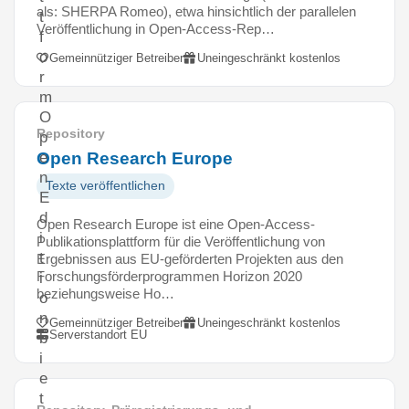
als: SHERPA Romeo), etwa hinsichtlich der parallelen
t
Veröffentlichung in Open-Access-Rep…
f
o
Gemeinnütziger Betreiber
Uneingeschränkt kostenlos
r
m
O
Repository
p
Open Research Europe
e
n
Texte veröffentlichen
E
d
Open Research Europe ist eine Open-Access-
i
Publikationsplattform für die Veröffentlichung von
t
Ergebnissen aus EU-geförderten Projekten aus den
Forschungsförderprogrammen Horizon 2020
i
beziehungsweise Ho…
o
n
Gemeinnütziger Betreiber
Uneingeschränkt kostenlos
Serverstandort EU
b
i
e
t