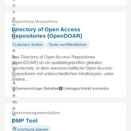
n
v
o
Repository-Verzeichnis
n
Directory of Open Access
D
Repositories (OpenDOAR)
a
t
Literatur finden
Texte veröffentlichen
e
n
Das Directory of Open Access Repositories
(OpenDOAR) ist ein qualitätsgeprüftes globales
m
Verzeichnis, in dem wissenschaftliche Open-Access-
a
Repositorien mit unterschiedlichen Inhaltstypen, unter
n
andere…
a
Gemeinnütziger Betreiber
Uneingeschränkt kostenlos
g
e
m
e
Datenmanagementpläne
n
DMP Tool
t
p
Forschung planen