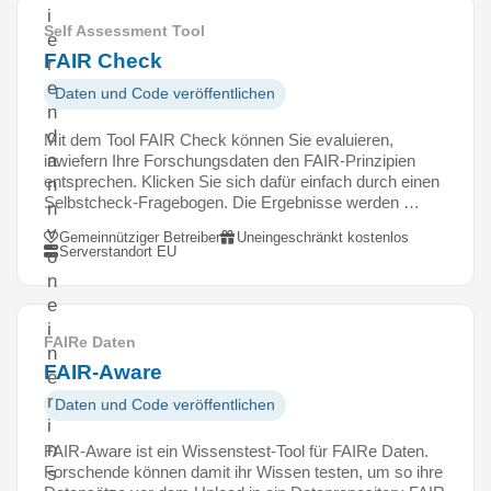
i
Self Assessment Tool
e
FAIR Check
r
e
Daten und Code veröffentlichen
n
d
Mit dem Tool FAIR Check können Sie evaluieren,
a
inwiefern Ihre Forschungsdaten den FAIR-Prinzipien
entsprechen. Klicken Sie sich dafür einfach durch einen
n
Selbstcheck-Fragebogen. Die Ergebnisse werden …
n
v
Gemeinnütziger Betreiber
Uneingeschränkt kostenlos
Serverstandort EU
o
n
e
i
FAIRe Daten
n
FAIR-Aware
e
r
Daten und Code veröffentlichen
i
n
FAIR-Aware ist ein Wissenstest-Tool für FAIRe Daten.
Forschende können damit ihr Wissen testen, um so ihre
s