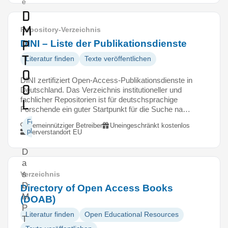
e
D
M
Repository-Verzeichnis
P
DINI – Liste der Publikationsdienste
T
Literatur finden
Texte veröffentlichen
o
DINI zertifiziert Open-Access-Publikationsdienste in
o
Deutschland. Das Verzeichnis institutioneller und
fachlicher Repositorien ist für deutschsprachige
l
Forschende ein guter Startpunkt für die Suche na…
Forschung
Gemeinnütziger Betreiber
Uneingeschränkt kostenlos
planen
Serverstandort EU
D
a
s
Verzeichnis
D
Directory of Open Access Books
M
(DOAB)
P
Literatur finden
Open Educational Resources
T