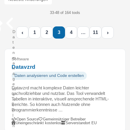
33-48 of 164 tools
‹
›
D
1
2
3
4
…
11
a
t
e
n
m
Software
a
Datavzrd
n
a
Daten analysieren und Code erstellen
g
e
Datavzrd macht komplexe Daten leichter
m
nachvollziehbar und nutzbar. Das Tool verwandelt
e
Tabellen in interaktive, visuell ansprechende HTML-
n
Berichte. So können auch Nutzende ohne
t
Programmierkenntnisse …
p
l
Open Source
Gemeinnütziger Betreiber
ä
Uneingeschränkt kostenlos
Serverstandort EU
n