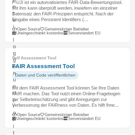
u
F-UJI ist ein automatisiertes FAIR-Data-Bewertungstool.
n
Mit ihm kann überprüft werden, inwiefern ein einzelner
t
Datensatz den FAIR-Prinzipien entspricht. Nach der
Eingabe eines Persistent Identifiers (…
e
i
Open Source
Gemeinnütziger Betreiber
n
Uneingeschränkt kostenlos
Serverstandort EU
l
o
g
Self Assessment Tool
g
FAIR Assessment Tool
e
n
Daten und Code veröffentlichen
u
n
Mit dem FAIR Assessment Tool können Sie Ihre Daten
d
FAIR machen. Das Tool nutzt einen Online-Fragebogen
zur Selbsteinschätzung und gibt Anregungen zur
p
Verbesserung der FAIRness von Daten. Es hilft Ihne…
r
o
Open Source
Gemeinnütziger Betreiber
Uneingeschränkt kostenlos
Serverstandort EU
f
i
t