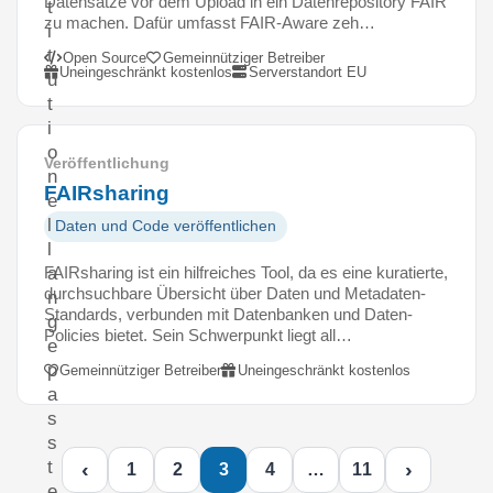
Datensätze vor dem Upload in ein Datenrepository FAIR
t
zu machen. Dafür umfasst FAIR-Aware zeh…
i
t
Open Source
Gemeinnütziger Betreiber
Uneingeschränkt kostenlos
Serverstandort EU
u
t
i
o
Veröffentlichung
n
FAIRsharing
e
l
Daten und Code veröffentlichen
l
FAIRsharing ist ein hilfreiches Tool, da es eine kuratierte,
a
durchsuchbare Übersicht über Daten und Metadaten-
n
Standards, verbunden mit Datenbanken und Daten-
g
Policies bietet. Sein Schwerpunkt liegt all…
e
p
Gemeinnütziger Betreiber
Uneingeschränkt kostenlos
a
s
s
t
‹
›
1
2
3
4
…
11
e