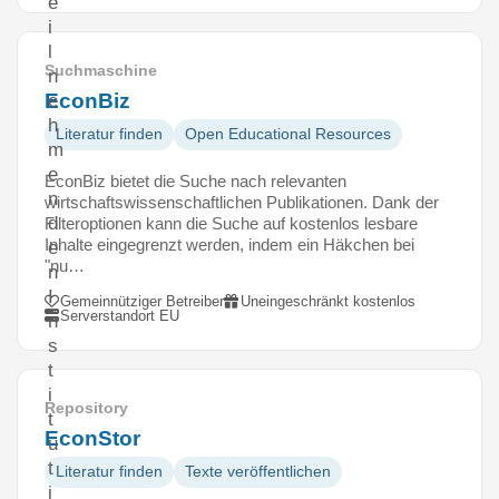
e
i
l
Suchmaschine
n
EconBiz
e
h
Literatur finden
Open Educational Resources
m
e
EconBiz bietet die Suche nach relevanten
n
wirtschaftswissenschaftlichen Publikationen. Dank der
d
Filteroptionen kann die Suche auf kostenlos lesbare
Inhalte eingegrenzt werden, indem ein Häkchen bei
e
"nu…
n
I
Gemeinnütziger Betreiber
Uneingeschränkt kostenlos
Serverstandort EU
n
s
t
i
Repository
t
EconStor
u
t
Literatur finden
Texte veröffentlichen
i