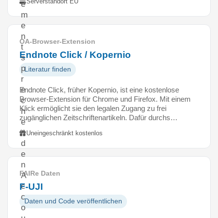
Serverstandort EU
e
m
e
n
OA-Browser-Extension
t
Endnote Click / Kopernio
s
p
Literatur finden
r
e
Endnote Click, früher Kopernio, ist eine kostenlose
Browser-Extension für Chrome und Firefox. Mit einem
c
Klick ermöglicht sie den legalen Zugang zu frei
h
zugänglichen Zeitschriftenartikeln. Dafür durchs…
e
n
Uneingeschränkt kostenlos
d
e
n
FAIRe Daten
A
F-UJI
c
c
Daten und Code veröffentlichen
o