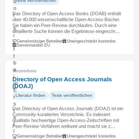
Texte veröffentlichen
o
o
Das Directory of Open Access Books (DOAB) enthält
l
über 40.000 wissenschaftliche Open-Access-Bücher.
Sie haben ein Peer-Review durchlaufen. Durch eine
h
detaillierte Suche können die Ergebnisse eingeschr…
i
Gemeinnütziger Betreiber
Uneingeschränkt kostenlos
l
Serverstandort EU
f
t
b
e
Verzeichnis
i
Directory of Open Access Journals
m
(DOAJ)
E
Literatur finden
Texte veröffentlichen
r
s
Das Directory of Open Access Journals (DOAJ) ist ein
t
Community-kuratiertes Verzeichnis. Es indexiert
e
qualitativ hochwertige Open-Access-Zeitschriften mit
l
Peer-Review-Verfahren weltweit und macht sie z…
l
Gemeinnütziger Betreiber
Uneingeschränkt kostenlos
e