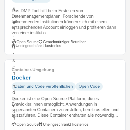
l
ä
Das DMP Tool hilft beim Erstellen von
n
Datenmanagementplänen. Forschende von
teilnehmenden Institutionen können sich mit einem
e
entsprechenden Account einloggen und profitieren dann
n
von einer institutio…
.
F
Open Source
Gemeinnütziger Betreiber
Uneingeschränkt kostenlos
o
r
s
c
Container-Umgebung
h
Docker
e
n
Daten und Code veröffentlichen
Open Code
d
Docker ist eine Open-Source-Plattform, die es
e
Entwickler:innen ermöglicht, Anwendungen in
v
sogenannten Containern zu erstellen, bereitzustellen und
o
auszuführen. Diese Container enthalten alle notwendig…
n
t
Open Source
Uneingeschränkt kostenlos