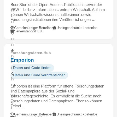
o
EconStor ist der Open-Access-Publikationsserver der
ZBW – Leibniz-Informationszentrum Wirtschaft. Auf ihm
n
können Wirtschaftswissenschaftler:innen sowie
e
Forschungsinstitutionen ihre Veröffentlichungen …
n
k
Gemeinnütziger Betreiber
Uneingeschränkt kostenlos
Serverstandort EU
ö
n
n
e
Forschungsdaten-Hub
n
Emporion
s
i
Daten und Code finden
c
Daten und Code veröffentlichen
h
m
Emporion ist eine Plattform für offene Forschungsdaten
i
und Datenpapiere aus der Sozial- und
Wirtschaftsgeschichte. Es ermöglicht die Suche nach
t
Forschungsdaten und Datenpapieren. Ebenso können
e
Zeitrei…
i
n
Gemeinnütziger Betreiber
Uneingeschränkt kostenlos