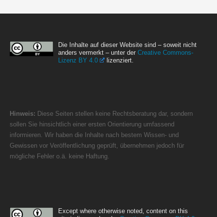
Die Inhalte auf dieser Website sind – soweit nicht
anders vermerkt – unter der
Creative Commons-
Lizenz BY 4.0
lizenziert.
Hinweis:
Diese Seiten stellen keine Rechtsberatung dar, sondern
sollen Sie hinsichtlich einer ersten Orientierung umfassend
informieren. Wir haben die Inhalte nach bestem Wissen- und
Gewissen vor Veröffentlichung geprüft, übernehmen jedoch für
mögliche Fehler o.ä. keine Haftung.
Except where otherwise noted, content on this