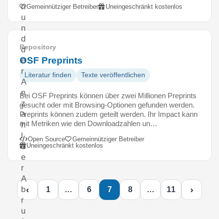
n
Gemeinnütziger Betreiber
Uneingeschränkt kostenlos
u
n
d
Repository
d
OSF Preprints
e
r
Literatur finden
Texte veröffentlichen
A
n
Bei OSF Preprints können über zwei Millionen Preprints
z
gesucht oder mit Browsing-Optionen gefunden werden.
a
Preprints können zudem geteilt werden. Ihr Impact kann
mit Metriken wie den Downloadzahlen un…
h
l
Open Source
Gemeinnütziger Betreiber
Uneingeschränkt kostenlos
d
e
r
A
‹
›
b
1
…
6
7
8
…
11
r
u