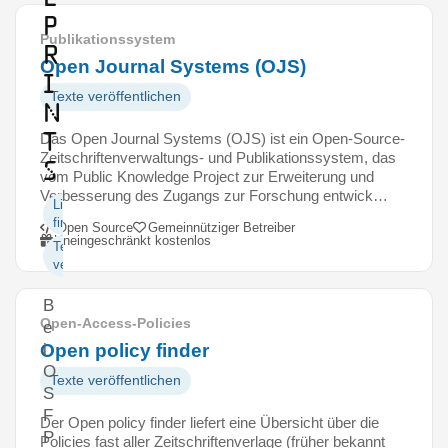
p
Publikationssystem
r
Open Journal Systems (OJS)
i
Texte veröffentlichen
n
t
Das Open Journal Systems (OJS) ist ein Open-Source-
Zeitschriftenverwaltungs- und Publikationssystem, das
s
vom Public Knowledge Project zur Erweiterung und
Verbesserung des Zugangs zur Forschung entwick…
Literatur
finden
Open Source
Gemeinnütziger Betreiber
Uneingeschränkt kostenlos
Texte
veröffentlichen
B
Open-Access-Policies
e
Open policy finder
i
O
Texte veröffentlichen
S
F
Der Open policy finder liefert eine Übersicht über die
P
Policies fast aller Zeitschriftenverlage (früher bekannt