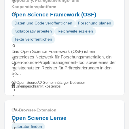
Repository, Präregistrierungs- und
e
Kooperationsplattform
i
M
Open Science Framework (OSF)
i
Daten und Code veröffentlichen
Forschung planen
l
Kollaborativ arbeiten
Reichweite erzielen
l
i
Texte veröffentlichen
o
Das Open Science Framework (OSF) ist ein
n
kostenloses Netzwerk für Forschungsmaterialien, ein
e
Open-Source-Projektmanagement-Tool sowie eines der
n
meistgenutzten Register für Präregistrierungen in den
P
So…
r
Open Source
Gemeinnütziger Betreiber
e
Uneingeschränkt kostenlos
p
r
i
n
OA-Browser-Extension
t
Open Science Lense
s
Literatur finden
g