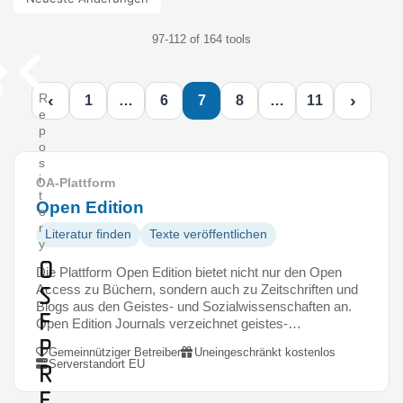
97-112 of 164 tools
‹
›
R
1
…
6
7
8
…
11
e
p
o
s
i
OA-Plattform
t
Open Edition
o
r
Literatur finden
Texte veröffentlichen
y
O
Die Plattform Open Edition bietet nicht nur den Open
S
Access zu Büchern, sondern auch zu Zeitschriften und
Blogs aus den Geistes- und Sozialwissenschaften an.
F
Open Edition Journals verzeichnet geistes-…
P
Gemeinnütziger Betreiber
Uneingeschränkt kostenlos
Serverstandort EU
r
e