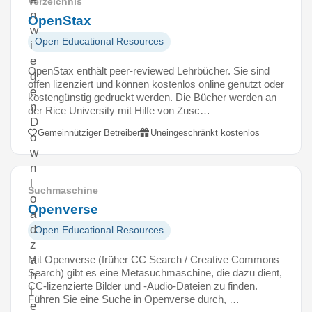
Verzeichnis
n
OpenStax
w
Open Educational Resources
i
e
OpenStax enthält peer-reviewed Lehrbücher. Sie sind
d
offen lizenziert und können kostenlos online genutzt oder
e
kostengünstig gedruckt werden. Die Bücher werden an
n
der Rice University mit Hilfe von Zusc…
D
Gemeinnütziger Betreiber
Uneingeschränkt kostenlos
o
w
n
l
Suchmaschine
o
Openverse
a
d
Open Educational Resources
z
Mit Openverse (früher CC Search / Creative Commons
a
Search) gibt es eine Metasuchmaschine, die dazu dient,
h
CC-lizenzierte Bilder und -Audio-Dateien zu finden.
l
Führen Sie eine Suche in Openverse durch, …
e