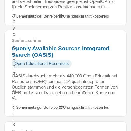
und selbst teilen. Besonders geeignet ist OpenICPSR
r
für die Speicherung von Replikationsdatensets fü…
I
m
Gemeinnütziger Betreiber
Uneingeschränkt kostenlos
p
a
c
t
Suchmaschine
k
Openly Available Sources Integrated
a
Search (OASIS)
n
Open Educational Resources
n
m
OASIS durchsucht mehr als 440.000 Open Educational
i
Resources (OER), die aus 114 qualitätsgeprüften
t
Quellen stammen und die verschiedensten Formen von
M
OER umfassen. Dazu gehören Lehrbücher, Kurse und
V…
e
t
Gemeinnütziger Betreiber
Uneingeschränkt kostenlos
r
i
k
e