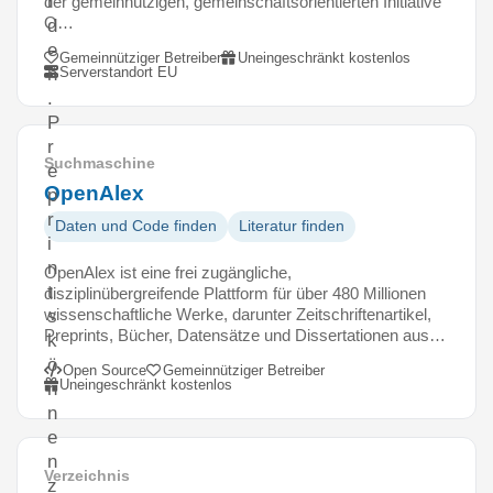
r
der gemeinnützigen, gemeinschaftsorientierten Initiative
O…
d
e
Gemeinnütziger Betreiber
Uneingeschränkt kostenlos
Serverstandort EU
n
.
P
r
Suchmaschine
e
OpenAlex
p
r
Daten und Code finden
Literatur finden
i
n
OpenAlex ist eine frei zugängliche,
t
disziplinübergreifende Plattform für über 480 Millionen
wissenschaftliche Werke, darunter Zeitschriftenartikel,
s
Preprints, Bücher, Datensätze und Dissertationen aus…
k
ö
Open Source
Gemeinnütziger Betreiber
Uneingeschränkt kostenlos
n
n
e
n
Verzeichnis
z