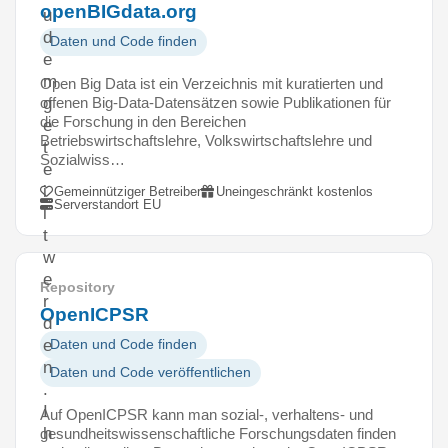
openBIGdata.org
u
d
Daten und Code finden
e
m
Open Big Data ist ein Verzeichnis mit kuratierten und
offenen Big-Data-Datensätzen sowie Publikationen für
g
die Forschung in den Bereichen
e
Betriebswirtschaftslehre, Volkswirtschaftslehre und
t
Sozialwiss…
e
i
Gemeinnütziger Betreiber
Uneingeschränkt kostenlos
Serverstandort EU
l
t
w
e
Repository
r
OpenICPSR
d
e
Daten und Code finden
n
Daten und Code veröffentlichen
.
I
Auf OpenICPSR kann man sozial-, verhaltens- und
h
gesundheitswissenschaftliche Forschungsdaten finden