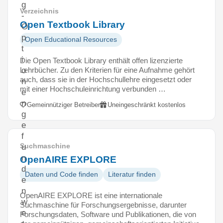
g
Verzeichnis
-
Open Textbook Library
O
p
Open Educational Resources
t
i
Die Open Textbook Library enthält offen lizenzierte
Lehrbücher. Zu den Kriterien für eine Aufnahme gehört
o
auch, dass sie in der Hochschullehre eingesetzt oder
n
mit einer Hochschuleinrichtung verbunden …
e
n
Gemeinnütziger Betreiber
Uneingeschränkt kostenlos
g
e
f
Suchmaschine
u
n
OpenAIRE EXPLORE
d
Daten und Code finden
Literatur finden
e
n
OpenAIRE EXPLORE ist eine internationale
w
Suchmaschine für Forschungsergebnisse, darunter
e
Forschungsdaten, Software und Publikationen, die von