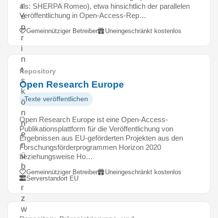
r
als: SHERPA Romeo), etwa hinsichtlich der parallelen
Veröffentlichung in Open-Access-Rep…
e
p
Gemeinnütziger Betreiber
Uneingeschränkt kostenlos
r
i
n
t
Repository
s
Open Research Europe
k
Texte veröffentlichen
ö
n
Open Research Europe ist eine Open-Access-
n
Publikationsplattform für die Veröffentlichung von
e
Ergebnissen aus EU-geförderten Projekten aus den
n
Forschungsförderprogrammen Horizon 2020
ü
beziehungsweise Ho…
b
Gemeinnütziger Betreiber
Uneingeschränkt kostenlos
e
Serverstandort EU
r
z
w