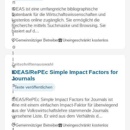
n
s
IDEAS ist eine umfangreiche bibliographische
Datenbank für die Wirtschaftswissenschaften und
k
kostenlos online zugänglich. Sie ermöglicht die
o
Recherche mittels Suchmaske und Browsing. Sie
n
basiert auf d…
t
r
Gemeinnütziger Betreiber
Uneingeschränkt kostenlos
o
l
l
Zeitschriftenauswahl
e
IDEAS/RePEc Simple Impact Factors for
b
Journals
a
s
Texte veröffentlichen
i
e
IDEAS/RePEc Simple Impact Factors for Journals ist
r
eine mit einem einfachen Impact-Faktor für überwiegend
aus der Volkswirtschaftslehre stammende Journals
t
versehene Liste. Er wird aus dem Verhältnis d…
a
u
Gemeinnütziger Betreiber
Uneingeschränkt kostenlos
f