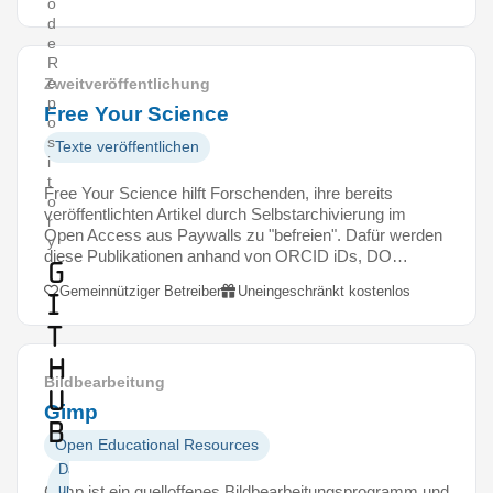
o
d
e
R
e
Zweitveröffentlichung
p
Free Your Science
o
s
Texte veröffentlichen
i
t
Free Your Science hilft Forschenden, ihre bereits
o
veröffentlichten Artikel durch Selbstarchivierung im
r
Open Access aus Paywalls zu "befreien". Dafür werden
y
diese Publikationen anhand von ORCID iDs, DO…
G
Gemeinnütziger Betreiber
Uneingeschränkt kostenlos
i
t
H
Bildbearbeitung
u
Gimp
b
Open Educational Resources
Daten
und
Gimp ist ein quelloffenes Bildbearbeitungsprogramm und