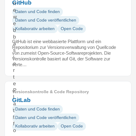
GitHub
n
e
Daten und Code finden
w
Daten und Code veröffentlichen
e
Kollaborativ arbeiten
Open Code
b
b
GitHub ist eine webbasierte Plattform und ein
a
Repositorium zur Versionsverwaltung von Quellcode
s
von zumeist Open-Source-Softwareprojekten. Die
i
Versionskontrolle basiert auf Git, der Software zur
e
verte…
r
t
e
P
Versionskontrolle & Code Repository
l
GitLab
a
Daten und Code finden
t
t
Daten und Code veröffentlichen
f
Kollaborativ arbeiten
Open Code
o