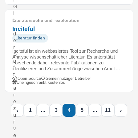
G
i
t
Literatursuche und -exploration
,
Inciteful
d
Literatur finden
e
r
Inciteful ist ein webbasiertes Tool zur Recherche und
S
Analyse wissenschaftlicher Literatur. Es unterstützt
o
Forschende dabei, relevante Publikationen zu
f
identifizieren und Zusammenhänge zwischen Arbeit…
t
Open Source
Gemeinnütziger Betreiber
w
Uneingeschränkt kostenlos
a
r
e
z
‹
›
1
…
3
4
5
…
11
u
r
v
e