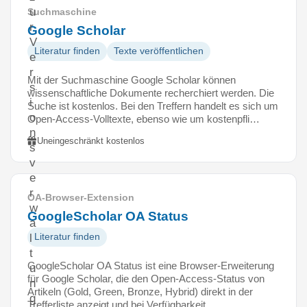
u
Suchmaschine
r
Google Scholar
V
Literatur finden
Texte veröffentlichen
e
r
Mit der Suchmaschine Google Scholar können
s
wissenschaftliche Dokumente recherchiert werden. Die
i
Suche ist kostenlos. Bei den Treffern handelt es sich um
o
Open-Access-Volltexte, ebenso wie um kostenpfli…
n
Uneingeschränkt kostenlos
s
v
e
r
OA-Browser-Extension
w
GoogleScholar OA Status
a
Literatur finden
l
t
GoogleScholar OA Status ist eine Browser-Erweiterung
u
für Google Scholar, die den Open-Access-Status von
n
Artikeln (Gold, Green, Bronze, Hybrid) direkt in der
g
Trefferliste anzeigt und bei Verfügbarkeit …