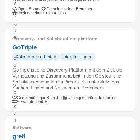
v
Open Source
Gemeinnütziger Betreiber
o
Uneingeschränkt kostenlos
n
Q
u
e
Discovery- und Kollaborationsplattform
l
GoTriple
l
Kollaborativ arbeiten
Literatur finden
c
o
GoTriple ist eine Discovery-Plattform mit dem Ziel, die
d
Vernetzung und Zusammenarbeit in den Geistes- und
e
Sozialwissenschaften zu fördern. Sie unterstützt das
v
Suchen, Finden und Netzwerken. Besonders …
o
Gemeinnütziger Betreiber
Uneingeschränkt kostenlos
n
Serverstandort EU
z
u
m
e
Software
i
gretl