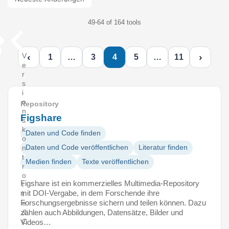
49-64 of 164 tools
‹
›
V
1
…
3
4
5
…
11
e
r
s
i
o
Repository
n
Figshare
s
k
Daten und Code finden
o
Daten und Code veröffentlichen
Literatur finden
n
t
Medien finden
Texte veröffentlichen
r
o
Figshare ist ein kommerzielles Multimedia-Repository
l
mit DOI-Vergabe, in dem Forschende ihre
l
Forschungsergebnisse sichern und teilen können. Dazu
e
zählen auch Abbildungen, Datensätze, Bilder und
&
C
Videos…