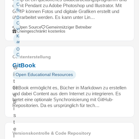
Code
damit Pendant zu Adobe Photoshop und Illustrator. Mit
finden
GIMP können Fotos und digitale Grafiken erstellt und
überarbeitet werden. Es kann unter Lin…
Daten und
Code
Open Source
Gemeinnütziger Betreiber
veröffentlichen
Uneingeschränkt kostenlos
Kollaborativ
arbeiten
Open
Code
Contenterstellung
GitBook
G
i
Open Educational Resources
t
GitBook ermöglicht es, Bücher in Markdown zu erstellen
H
und dabei Content aus dem Internet zu integrieren. Es
u
bietet eine optionale Synchronisierung mit GitHub-
b
Repositorien. Da es ursprünglich für tech…
i
s
t
e
Versionskontrolle & Code Repository
i