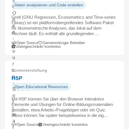
s
Daten analysieren und Code erstellen
t
O
Gretl (GNU Regression, Econometrics and Time-series
p
Library) ist ein plattformübergreifendes Software-Paket
e
für ökonometrische Analysen, das lokal auf dem
n
Rechner läuft. Es enthält alle grundlegenden …
-
Open Source
Gemeinnütziger Betreiber
S
Uneingeschränkt kostenlos
o
u
r
c
Contenterstellung
e
H5P
-
Open Educational Resources
S
o
Mit H5P können Sie über den Browser interaktive
f
Elemente und Übungen für Online-Bildungsmaterialien
t
gestalten, etwa Arbeits-/Fragebögen oder ein Quiz.
w
Diese können Sie später beispielsweise in die eig…
a
Open Source
Uneingeschränkt kostenlos
r