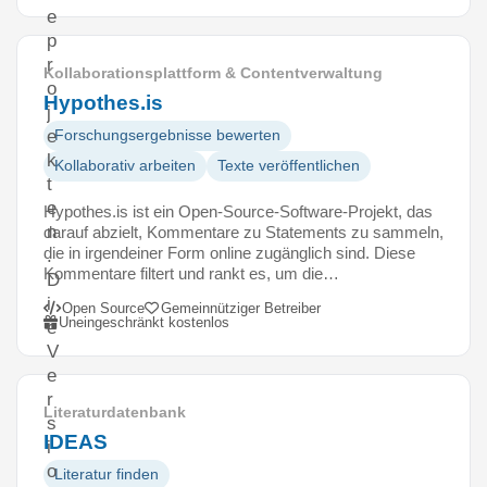
e
p
r
Kollaborationsplattform & Contentverwaltung
o
Hypothes.is
j
e
Forschungsergebnisse bewerten
k
Kollaborativ arbeiten
Texte veröffentlichen
t
e
Hypothes.is ist ein Open-Source-Software-Projekt, das
n
darauf abzielt, Kommentare zu Statements zu sammeln,
die in irgendeiner Form online zugänglich sind. Diese
.
Kommentare filtert und rankt es, um die…
D
i
Open Source
Gemeinnütziger Betreiber
Uneingeschränkt kostenlos
e
V
e
r
Literaturdatenbank
s
IDEAS
i
o
Literatur finden