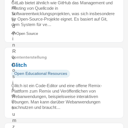
r
GitLab bietet ähnlich wie GitHub das Management und
m
Hosting von Quellcode in
u
Softwareentwicklungsprojekten, was sich insbesondere
für Open-Source-Projekte eignet. Es basiert auf Git,
n
dem System für ve…
d
e
Open Source
i
n
R
e
Contenterstellung
p
Glitch
o
Open Educational Resources
s
i
Glitch ist ein Code-Editor und eine offene Remix-
t
Plattform zum Remix und Veröffentlichen von
o
Webanwendungen, beispielsweise interaktiven
r
Übungen. Man kann darüber Webanwendungen
nachnutzen und braucht…
i
u
m
z