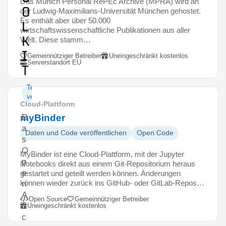
Das Munich Personal RePEc Archive (MPRA) wird an
o
der Ludwig-Maximilians-Universität München gehostet.
Es enthält aber über 50.000
l
wirtschaftswissenschaftliche Publikationen aus aller
k
Welt. Diese stamm…
i
Gemeinnütziger Betreiber
Uneingeschränkt kostenlos
Serverstandort EU
t
Texte
veröffentlichen
Cloud-Plattform
myBinder
D
a
Daten und Code veröffentlichen
Open Code
s
O
MyBinder ist eine Cloud-Plattform, mit der Jupyter
p
Notebooks direkt aus einem Git-Repositorium heraus
e
gestartet und geteilt werden können. Änderungen
können wieder zurück ins GitHub- oder GitLab-Repos…
n
A
Open Source
Gemeinnütziger Betreiber
c
Uneingeschränkt kostenlos
c