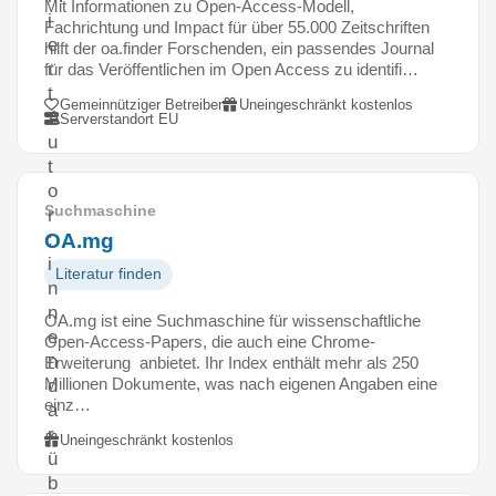
Mit Informationen zu Open-Access-Modell,
i
Fachrichtung und Impact für über 55.000 Zeitschriften
e
hilft der oa.finder Forschenden, ein passendes Journal
r
für das Veröffentlichen im Open Access zu identifi…
t
Gemeinnütziger Betreiber
Uneingeschränkt kostenlos
A
Serverstandort EU
u
t
o
Suchmaschine
r
OA.mg
:
i
Literatur finden
n
n
OA.mg ist eine Suchmaschine für wissenschaftliche
e
Open-Access-Papers, die auch eine Chrome-
n
Erweiterung anbietet. Ihr Index enthält mehr als 250
Millionen Dokumente, was nach eigenen Angaben eine
d
einz…
a
r
Uneingeschränkt kostenlos
ü
b