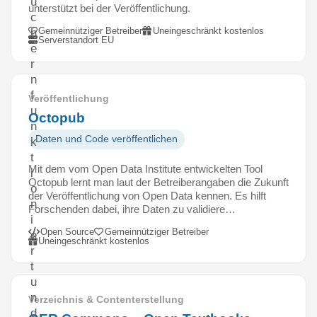
ü
unterstützt bei der Veröffentlichung.
c
Gemeinnütziger Betreiber
Uneingeschränkt kostenlos
h
Serverstandort EU
e
r
n
f
Veröffentlichung
u
Octopub
n
Daten und Code veröffentlichen
k
t
Mit dem vom Open Data Institute entwickelten Tool
i
Octopub lernt man laut der Betreiberangaben die Zukunft
o
der Veröffentlichung von Open Data kennen. Es hilft
n
Forschenden dabei, ihre Daten zu validiere…
i
Open Source
Gemeinnütziger Betreiber
e
Uneingeschränkt kostenlos
r
t
u
n
Verzeichnis & Contenterstellung
d