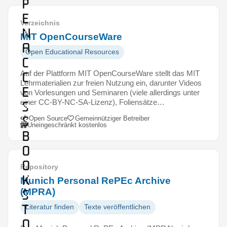
p
e
Verzeichnis
n
MIT OpenCourseWare
A
Open Educational Resources
c
Auf der Plattform MIT OpenCourseWare stellt das MIT
c
Lehrmaterialien zur freien Nutzung ein, darunter Videos
e
von Vorlesungen und Seminaren (viele allerdings unter
einer CC-BY-NC-SA-Lizenz), Foliensätze…
s
s
Open Source
Gemeinnütziger Betreiber
Uneingeschränkt kostenlos
B
o
o
Repository
k
Munich Personal RePEc Archive
(MPRA)
s
T
Literatur finden
Texte veröffentlichen
o