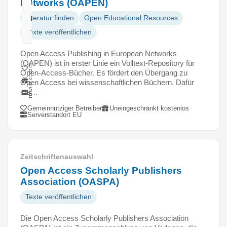
Networks (OAPEN)
Niederlande
Literatur finden
Open Educational Resources
Datenschutz:
-
Texte veröffentlichen
Open Access Publishing in European Networks
(OAPEN) ist in erster Linie ein Volltext-Repository für
Gemeinnütziger
Betreiber
Open-Access-Bücher. Es fördert den Übergang zu
Uneingeschränkt
Open Access bei wissenschaftlichen Büchern. Dafür
kostenlos
Serverstandort
ste…
EU
Tool
Gemeinnütziger Betreiber
Uneingeschränkt kostenlos
Serverstandort EU
Zeitschriftenauswahl
Open Access Scholarly Publishers
Association (OASPA)
Texte veröffentlichen
Die Open Access Scholarly Publishers Association