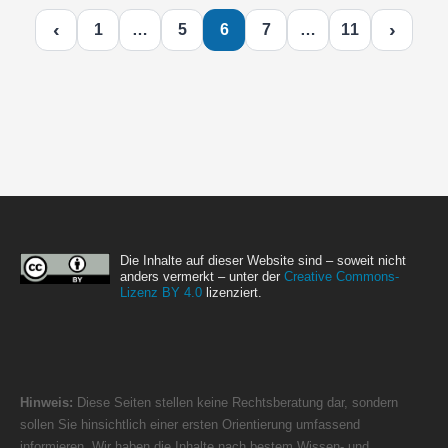
‹
›
1
…
5
6
7
…
11
Die Inhalte auf dieser Website sind – soweit nicht
anders vermerkt – unter der
Creative Commons-
Lizenz BY 4.0
lizenziert.
Hinweis:
Diese Seiten stellen keine Rechtsberatung dar, sondern
sollen Sie hinsichtlich einer ersten Orientierung umfassend
informieren. Wir haben die Inhalte nach bestem Wissen- und