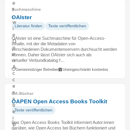
e
r
Suchmaschine
,
OAIster
w
Literatur finden
Texte veröffentlichen
i
e
OAIster ist eine Suchmaschine für Open-Access-
O
Inhalte, mit der die Metadaten von
p
verschiedenen Dokumentenservern durchsucht werden
e
können. Daher lässt OAIster sich auch als
virtueller Verbundkatalog f…
n
A
Gemeinnütziger Betreiber
Uneingeschränkt kostenlos
c
c
e
s
OA-Bücher
s
OAPEN Open Access Books Toolkit
b
Texte veröffentlichen
e
i
Das Open Access Books Toolkit informiert Autor:innen
B
darüber, wie Open Access bei Büchern funktioniert und