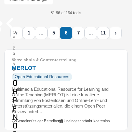
81-96 of 164 tools
‹
›
O
1
…
5
6
7
…
11
A
-
B
ü
c
Verzeichnis & Contenterstellung
h
MERLOT
e
r
Open Educational Resources
O
Multimedia Educational Resource for Learning and
A
Online Teaching (MERLOT) ist eine kuratierte
P
Sammlung von kostenlosen und Online-Lern- und
Unterstützungsmaterialien, die einem Open Peer
E
Review unterl…
N
Gemeinnütziger Betreiber
Uneingeschränkt kostenlos
O