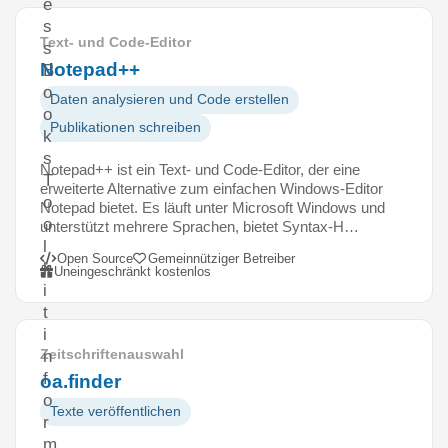
e
s
Text- und Code-Editor
s
Notepad++
B
o
Daten analysieren und Code erstellen
o
Publikationen schreiben
k
s
Notepad++ ist ein Text- und Code-Editor, der eine
T
erweiterte Alternative zum einfachen Windows-Editor
o
Notepad bietet. Es läuft unter Microsoft Windows und
o
unterstützt mehrere Sprachen, bietet Syntax-H…
l
Open Source
Gemeinnütziger Betreiber
k
Uneingeschränkt kostenlos
i
t
i
Zeitschriftenauswahl
n
f
oa.finder
o
Texte veröffentlichen
r
m