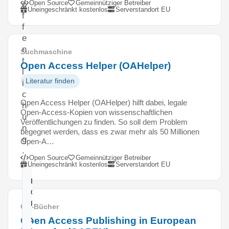
Open Source
Gemeinnütziger Betreiber
ö
Uneingeschränkt kostenlos
Serverstandort EU
f
f
e
n
Suchmaschine
t
Open Access Helper (OAHelper)
l
Literatur finden
i
c
Open Access Helper (OAHelper) hilft dabei, legale
h
Open-Access-Kopien von wissenschaftlichen
u
Veröffentlichungen zu finden. So soll dem Problem
n
begegnet werden, dass es zwar mehr als 50 Millionen
g
Open-A…
.
Open Source
Gemeinnütziger Betreiber
Uneingeschränkt kostenlos
Serverstandort EU
Betreiber:
OAPEN
Foundation
OA-Bücher
Open Access Publishing in European
Sitzland: