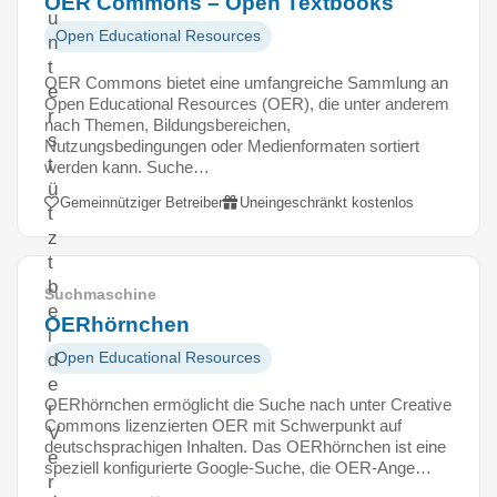
OER Commons – Open Textbooks
u
Open Educational Resources
n
t
OER Commons bietet eine umfangreiche Sammlung an
e
Open Educational Resources (OER), die unter anderem
r
nach Themen, Bildungsbereichen,
s
Nutzungsbedingungen oder Medienformaten sortiert
t
werden kann. Suche…
ü
Gemeinnütziger Betreiber
Uneingeschränkt kostenlos
t
z
t
b
Suchmaschine
e
OERhörnchen
i
Open Educational Resources
d
e
OERhörnchen ermöglicht die Suche nach unter Creative
r
Commons lizenzierten OER mit Schwerpunkt auf
V
deutschsprachigen Inhalten. Das OERhörnchen ist eine
e
speziell konfigurierte Google-Suche, die OER-Ange…
r