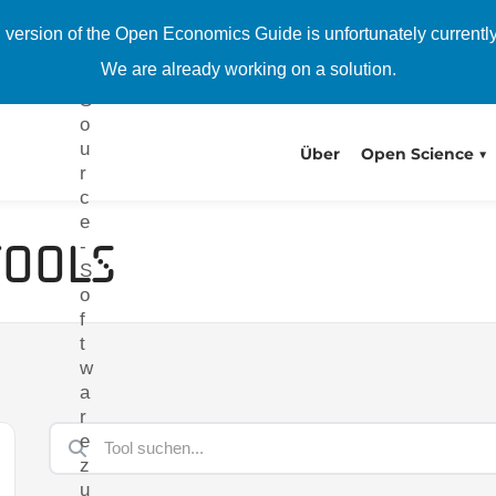
p
e
h version of the Open Economics Guide is unfortunately currentl
n
We are already working on a solution.
-
S
o
u
Über
Open Science
r
c
e
Tools
-
S
o
f
t
w
a
r
e
z
u