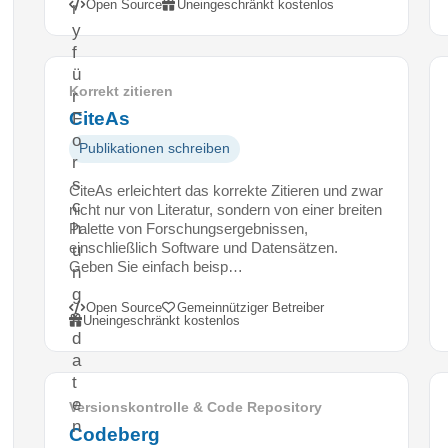
Open Source
Uneingeschränkt kostenlos
r
y
f
ü
Korrekt zitieren
r
CiteAs
F
o
Publikationen schreiben
r
s
CiteAs erleichtert das korrekte Zitieren und zwar
c
nicht nur von Literatur, sondern von einer breiten
h
Palette von Forschungsergebnissen,
einschließlich Software und Datensätzen.
u
Geben Sie einfach beisp…
n
g
Open Source
Gemeinnütziger Betreiber
s
Uneingeschränkt kostenlos
d
a
t
e
Versionskontrolle & Code Repository
n
Codeberg
,