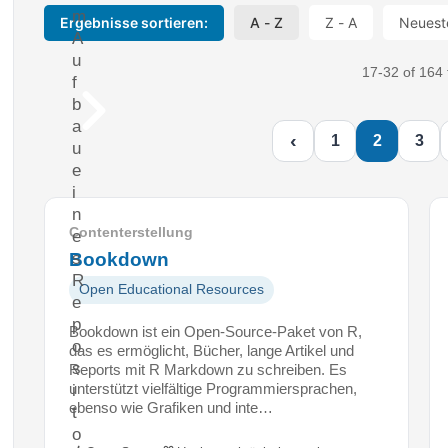
m
Ergebnisse sortieren:
A - Z
Z - A
Neuest
A
u
17-32 of 164 
f
b
a
‹
1
2
3
u
e
i
n
Contenterstellung
e
s
Bookdown
R
Open Educational Resources
e
p
Bookdown ist ein Open-Source-Paket von R,
o
das es ermöglicht, Bücher, lange Artikel und
s
Reports mit R Markdown zu schreiben. Es
unterstützt vielfältige Programmiersprachen,
i
ebenso wie Grafiken und inte…
t
o