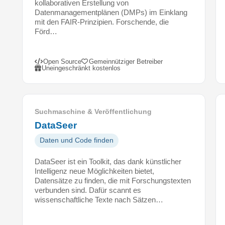
kollaborativen Erstellung von
w
Datenmanagementplänen (DMPs) im Einklang
e
mit den FAIR-Prinzipien. Forschende, die
Förd…
n
d
e
Open Source
Gemeinnütziger Betreiber
t
Uneingeschränkt kostenlos
w
e
r
d
Suchmaschine & Veröffentlichung
e
DataSeer
n
Daten und Code finden
k
a
DataSeer ist ein Toolkit, das dank künstlicher
n
Intelligenz neue Möglichkeiten bietet,
n
Datensätze zu finden, die mit Forschungstexten
.
verbunden sind. Dafür scannt es
F
wissenschaftliche Texte nach Sätzen…
o
r