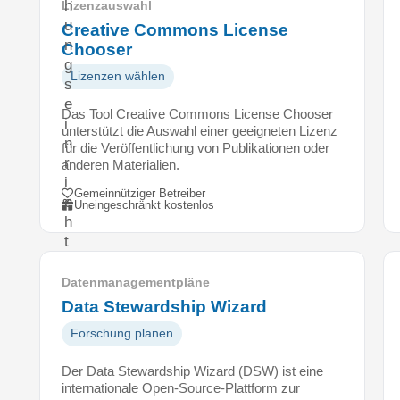
h
Lizenzauswahl
u
Creative Commons License
n
Chooser
g
Lizenzen wählen
s
e
Das Tool Creative Commons License Chooser
i
unterstützt die Auswahl einer geeigneten Lizenz
n
für die Veröffentlichung von Publikationen oder
r
anderen Materialien.
i
Gemeinnütziger Betreiber
c
Uneingeschränkt kostenlos
h
t
u
n
Datenmanagementpläne
g
Data Stewardship Wizard
e
Forschung planen
n
v
Der Data Stewardship Wizard (DSW) ist eine
e
internationale Open-Source-Plattform zur
r