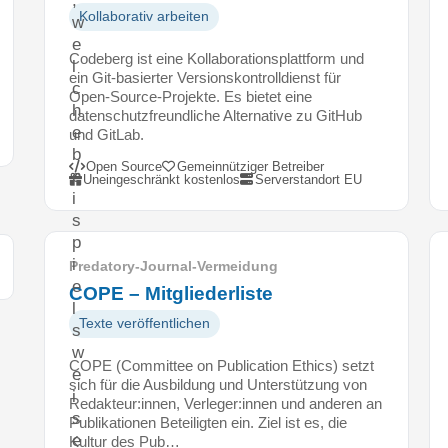
Kollaborativ arbeiten
w
e
Codeberg ist eine Kollaborationsplattform und
l
ein Git-basierter Versionskontrolldienst für
c
Open-Source-Projekte. Es bietet eine
h
datenschutzfreundliche Alternative zu GitHub
e
und GitLab.
b
Open Source
Gemeinnütziger Betreiber
e
Uneingeschränkt kostenlos
Serverstandort EU
i
s
p
i
Predatory-Journal-Vermeidung
e
COPE – Mitgliederliste
l
Texte veröffentlichen
s
w
COPE (Committee on Publication Ethics) setzt
e
sich für die Ausbildung und Unterstützung von
i
Redakteur:innen, Verleger:innen und anderen an
s
Publikationen Beteiligten ein. Ziel ist es, die
e
Kultur des Pub…