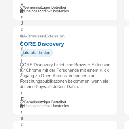
v
Gemeinnütziger Betreiber
o
Uneingeschränkt kostenlos
n
J
o
u
OA-Browser-Extension
r
CORE Discovery
n
Literatur finden
a
l
CORE Discovery bietet eine Browser-Extension
s
für Chrome mit der Forschende mit einem Klick
o
Zugang zu Open-Access-Versionen von
d
Forschungspublikationen bekommen, wenn sie
e
auf eine Paywall stoßen. Dahin…
r
F
Gemeinnütziger Betreiber
o
Uneingeschränkt kostenlos
r
s
c