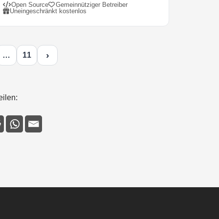
Open Source
Gemeinnütziger Betreiber
Uneingeschränkt kostenlos
›
…
11
eilen: