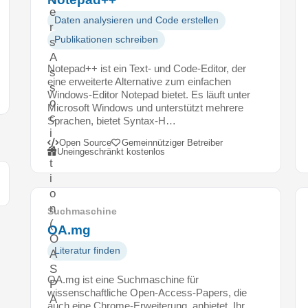
e
Daten analysieren und Code erstellen
r
Publikationen schreiben
s
A
Notepad++ ist ein Text- und Code-Editor, der
s
eine erweiterte Alternative zum einfachen
s
Windows-Editor Notepad bietet. Es läuft unter
o
Microsoft Windows und unterstützt mehrere
c
Sprachen, bietet Syntax-H…
i
Open Source
Gemeinnütziger Betreiber
a
Uneingeschränkt kostenlos
t
i
o
n
Suchmaschine
(
OA.mg
O
Literatur finden
A
S
OA.mg ist eine Suchmaschine für
P
wissenschaftliche Open-Access-Papers, die
A
auch eine Chrome-Erweiterung anbietet. Ihr