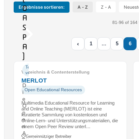
O
Ergebnisse sortieren:
A - Z
Z - A
Neuest
A
81-96 of 164 
S
P
‹
1
…
5
6
A
)
Texte
Verzeichnis & Contenterstellung
veröffentlichen
MERLOT
D
Open Educational Resources
i
e
Multimedia Educational Resource for Learning
O
and Online Teaching (MERLOT) ist eine
p
kuratierte Sammlung von kostenlosen und
e
Online-Lern- und Unterstützungsmaterialien, die
n
einem Open Peer Review unterl…
A
Gemeinnütziger Betreiber