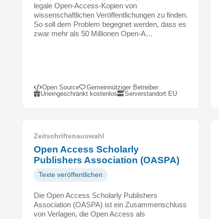
legale Open-Access-Kopien von
e
wissenschaftlichen Veröffentlichungen zu finden.
n
So soll dem Problem begegnet werden, dass es
A
zwar mehr als 50 Millionen Open-A…
c
c
e
s
s
Open Source
Gemeinnütziger Betreiber
a
Uneingeschränkt kostenlos
Serverstandort EU
l
s
G
e
Zeitschriftenauswahl
s
Open Access Scholarly
c
Publishers Association (OASPA)
h
Texte veröffentlichen
ä
f
Die Open Access Scholarly Publishers
t
Association (OASPA) ist ein Zusammenschluss
s
von Verlagen, die Open Access als