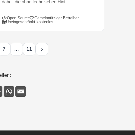
dabei, die ohne technischen Hint…
Open Source
Gemeinnütziger Betreiber
Uneingeschränkt kostenlos
›
7
…
11
eilen: