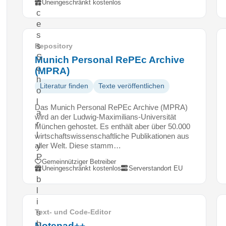
c
Uneingeschränkt kostenlos
c
e
s
s
Repository
S
Munich Personal RePEc Archive
c
(MPRA)
h
Literatur finden
Texte veröffentlichen
o
l
Das Munich Personal RePEc Archive (MPRA)
a
wird an der Ludwig-Maximilians-Universität
r
München gehostet. Es enthält aber über 50.000
l
wirtschaftswissenschaftliche Publikationen aus
aller Welt. Diese stamm…
y
P
Gemeinnütziger Betreiber
u
Uneingeschränkt kostenlos
Serverstandort EU
b
l
i
s
Text- und Code-Editor
h
Notepad++