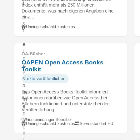
)
Index enthält mehr als 250 Millionen
Dokumente, was nach eigenen Angaben eine
i
einz…
s
Uneingeschränkt kostenlos
t
e
i
OA-Bücher
n
OAPEN Open Access Books
Z
Toolkit
u
s
Texte veröffentlichen
a
Das Open Access Books Toolkit informiert
m
Autor:innen darüber, wie Open Access bei
m
Büchern funktioniert und unterstützt bei der
e
Veröffentlichung.
n
s
Gemeinnütziger Betreiber
Uneingeschränkt kostenlos
Serverstandort EU
c
h