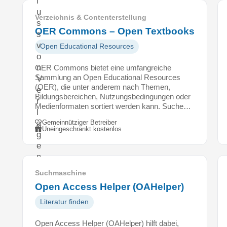
l
u
Verzeichnis & Contenterstellung
s
OER Commons – Open Textbooks
s
v
Open Educational Resources
o
n
OER Commons bietet eine umfangreiche
Sammlung an Open Educational Resources
V
(OER), die unter anderem nach Themen,
e
Bildungsbereichen, Nutzungsbedingungen oder
r
Medienformaten sortiert werden kann. Suche…
l
Gemeinnütziger Betreiber
a
Uneingeschränkt kostenlos
g
e
n
,
Suchmaschine
d
Open Access Helper (OAHelper)
i
e
Literatur finden
O
Open Access Helper (OAHelper) hilft dabei,
p