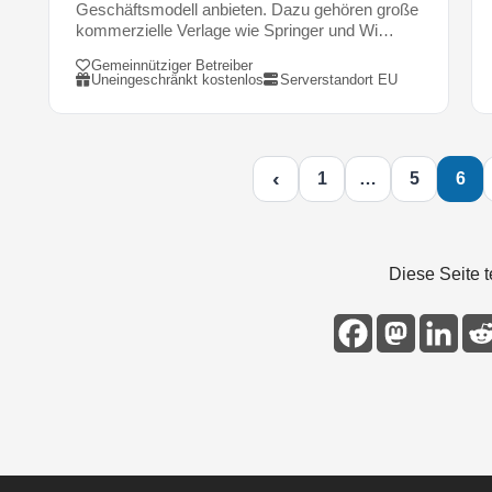
m
Geschäftsmodell anbieten. Dazu gehören große
kommerzielle Verlage wie Springer und Wi…
o
d
Gemeinnütziger Betreiber
e
Uneingeschränkt kostenlos
Serverstandort EU
l
l
a
‹
n
1
…
5
6
b
i
e
t
Diese Seite t
e
n
.
D
a
z
u
g
e