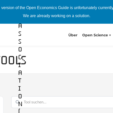
e
h version of the Open Economics Guide is unfortunately currentl
r
We are already working on a solution.
s
A
s
Über
Open Science
s
o
Tools
c
i
a
t
i
o
n
(