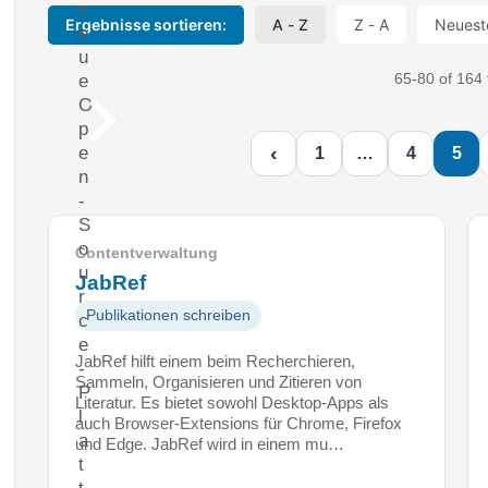
n
Ergebnisse sortieren:
A - Z
Z - A
Neuest
e
u
65-80 of 164 
e
O
p
‹
e
1
…
4
5
n
-
S
o
Contentverwaltung
u
JabRef
r
Publikationen schreiben
c
e
JabRef hilft einem beim Recherchieren,
-
Sammeln, Organisieren und Zitieren von
P
Literatur. Es bietet sowohl Desktop-Apps als
l
auch Browser-Extensions für Chrome, Firefox
a
und Edge. JabRef wird in einem mu…
t
t