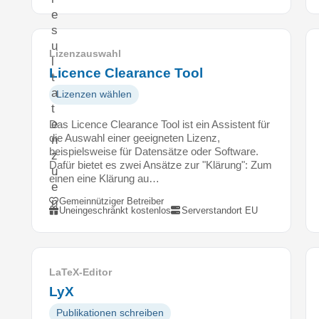
e
s
u
Lizenzauswahl
l
Licence Clearance Tool
t
a
Lizenzen wählen
t
e
Das Licence Clearance Tool ist ein Assistent für
die Auswahl einer geeigneten Lizenz,
n
beispielsweise für Datensätze oder Software.
z
Dafür bietet es zwei Ansätze zur "Klärung": Zum
u
einen eine Klärung au…
e
n
Gemeinnütziger Betreiber
Uneingeschränkt kostenlos
Serverstandort EU
t
w
i
c
LaTeX-Editor
k
LyX
e
l
Publikationen schreiben