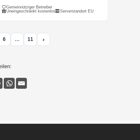
Gemeinnütziger Betreiber
Uneingeschränkt kostenlos
Serverstandort EU
›
6
…
11
eilen: