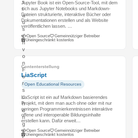
s
Jupyter Book ist ein Open-Source-Tool, mit dem
t
sich aus Jupyter Notebooks und Markdown-
Dateien strukturierte, interaktive Bücher oder
a
Dokumentationen erstellen und als Website
u
veröffentlichen lassen. …
s
c
Open Source
Gemeinnütziger Betreiber
Uneingeschränkt kostenlos
h
v
o
n
Contenterstellung
F
LiaScript
o
r
Open Educational Resources
s
c
LiaScript ist ein auf Markdown basierendes
Projekt, mit dem man auch ohne oder mit nur
h
geringen Programmierkenntnissen interaktive
u
offene und interoperable Bildungsinhalte
n
erstellen kann. Dafür erweit…
g
s
Open Source
Gemeinnütziger Betreiber
Uneingeschränkt kostenlos
r