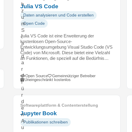
h
Julia VS Code
z
Daten analysieren und Code erstellen
u
m
Open Code
S
Julia VS Code ist eine Erweiterung der
t
kostenlosen Open-Source-
a
Entwicklungsumgebung Visual Studio Code (VS
n
Code) von Microsoft. Diese bietet eine Vielzahl
d
an Funktionen, die speziell auf die Bedürfnis…
a
r
d
Open Source
Gemeinnütziger Betreiber
Uneingeschränkt kostenlos
f
ü
r
d
Softwareplattform & Contenterstellung
e
Jupyter Book
n
A
Publikationen schreiben
u