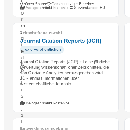
Open Source
Gemeinnütziger Betreiber
f
Uneingeschränkt kostenlos
Serverstandort EU
o
r
m
,
Zeitschriftenauswahl
d
Journal Citation Reports (JCR)
i
Texte veröffentlichen
e
d
Journal Citation Reports (JCR) ist eine jährliche
a
Bewertung wissenschaftlicher Zeitschriften, die
b
von Clarivate Analytics herausgegeben wird.
e
JCR enthält Informationen über
i
wissenschaftliche Journals …
i
s
t
Uneingeschränkt kostenlos
,
s
i
c
Entwicklungsumgebung