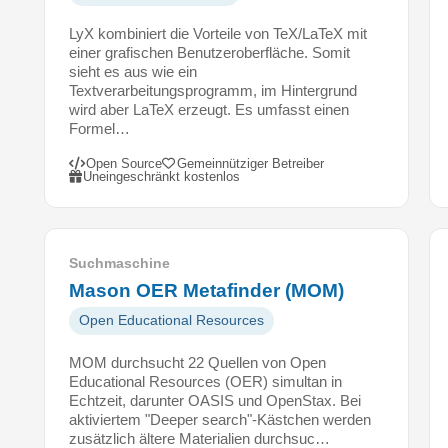
n
.
LyX kombiniert die Vorteile von TeX/LaTeX mit
einer grafischen Benutzeroberfläche. Somit
S
sieht es aus wie ein
i
Textverarbeitungsprogramm, im Hintergrund
e
wird aber LaTeX erzeugt. Es umfasst einen
u
Formel…
n
Open Source
Gemeinnütziger Betreiber
t
Uneingeschränkt kostenlos
e
r
s
t
Suchmaschine
ü
Mason OER Metafinder (MOM)
t
z
Open Educational Resources
t
MOM durchsucht 22 Quellen von Open
i
Educational Resources (OER) simultan in
n
Echtzeit, darunter OASIS und OpenStax. Bei
t
aktiviertem "Deeper search"-Kästchen werden
e
zusätzlich ältere Materialien durchsuc…