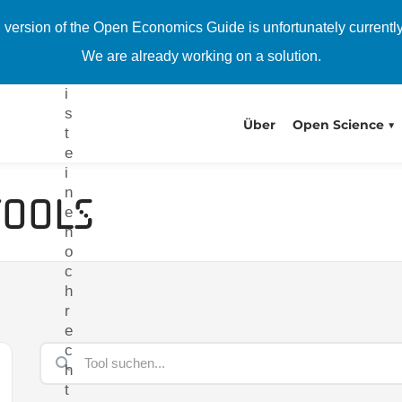
y
h version of the Open Economics Guide is unfortunately currentl
t
e
We are already working on a solution.
r
i
s
Über
Open Science
t
e
i
n
Tools
e
n
o
c
h
r
e
c
h
t