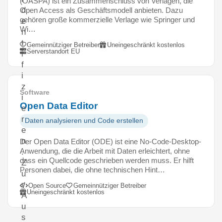
(OASPA) ist ein Zusammenschluss von Verlagen, die
d
Open Access als Geschäftsmodell anbieten. Dazu
gehören große kommerzielle Verlage wie Springer und
e
Wi…
n
t
Gemeinnütziger Betreiber
Uneingeschränkt kostenlos
Serverstandort EU
i
f
i
z
Software
i
Open Data Editor
e
r
Daten analysieren und Code erstellen
e
n
Der Open Data Editor (ODE) ist eine No-Code-Desktop-
Anwendung, die die Arbeit mit Daten erleichtert, ohne
.
dass ein Quellcode geschrieben werden muss. Er hilft
Z
Personen dabei, die ohne technischen Hint…
u
r
Open Source
Gemeinnütziger Betreiber
Uneingeschränkt kostenlos
A
u
s