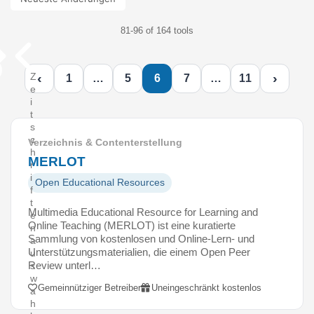
81-96 of 164 tools
‹
›
Z
1
…
5
6
7
…
11
e
i
t
s
c
Verzeichnis & Contenterstellung
h
MERLOT
r
i
Open Educational Resources
f
t
Multimedia Educational Resource for Learning and
e
Online Teaching (MERLOT) ist eine kuratierte
n
Sammlung von kostenlosen und Online-Lern- und
a
Unterstützungsmaterialien, die einem Open Peer
u
Review unterl…
s
w
Gemeinnütziger Betreiber
Uneingeschränkt kostenlos
a
h