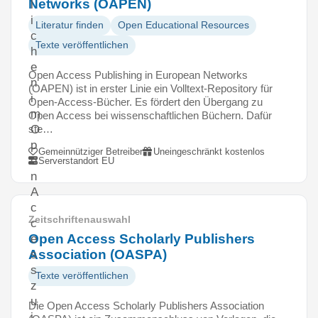
Networks (OAPEN)
l
i
Literatur finden
Open Educational Resources
c
Texte veröffentlichen
h
e
Open Access Publishing in European Networks
n
(OAPEN) ist in erster Linie ein Volltext-Repository für
i
Open-Access-Bücher. Es fördert den Übergang zu
m
Open Access bei wissenschaftlichen Büchern. Dafür
ste…
O
p
Gemeinnütziger Betreiber
Uneingeschränkt kostenlos
e
Serverstandort EU
n
A
c
Zeitschriftenauswahl
c
Open Access Scholarly Publishers
e
Association (OASPA)
s
s
Texte veröffentlichen
z
u
Die Open Access Scholarly Publishers Association
i