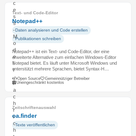
c
e
Text- und Code-Editor
s
Notepad++
s
-
Daten analysieren und Code erstellen
M
Publikationen schreiben
o
d
Notepad++ ist ein Text- und Code-Editor, der eine
e
erweiterte Alternative zum einfachen Windows-Editor
Notepad bietet. Es läuft unter Microsoft Windows und
l
unterstützt mehrere Sprachen, bietet Syntax-H…
l
,
Open Source
Gemeinnütziger Betreiber
Uneingeschränkt kostenlos
F
a
c
h
Zeitschriftenauswahl
r
oa.finder
i
c
Texte veröffentlichen
h