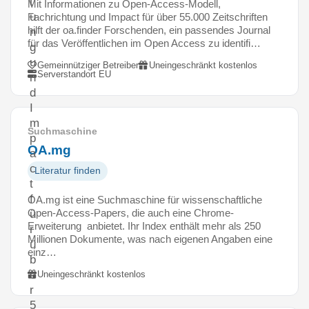
t
Mit Informationen zu Open-Access-Modell,
u
Fachrichtung und Impact für über 55.000 Zeitschriften
hilft der oa.finder Forschenden, ein passendes Journal
n
für das Veröffentlichen im Open Access zu identifi…
g
u
Gemeinnütziger Betreiber
Uneingeschränkt kostenlos
Serverstandort EU
n
d
I
m
Suchmaschine
p
OA.mg
a
c
Literatur finden
t
f
OA.mg ist eine Suchmaschine für wissenschaftliche
Open-Access-Papers, die auch eine Chrome-
ü
Erweiterung anbietet. Ihr Index enthält mehr als 250
r
Millionen Dokumente, was nach eigenen Angaben eine
ü
einz…
b
e
Uneingeschränkt kostenlos
r
5