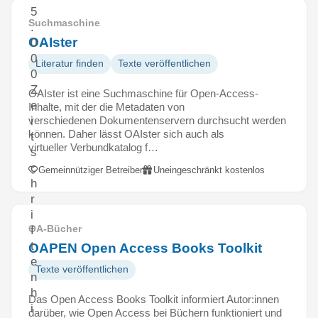
5
Suchmaschine
.
OAIster
0
0
Literatur finden
Texte veröffentlichen
0
Z
OAIster ist eine Suchmaschine für Open-Access-
e
Inhalte, mit der die Metadaten von
verschiedenen Dokumentenservern durchsucht werden
i
können. Daher lässt OAIster sich auch als
t
virtueller Verbundkatalog f…
s
c
Gemeinnütziger Betreiber
Uneingeschränkt kostenlos
h
r
i
OA-Bücher
f
t
OAPEN Open Access Books Toolkit
e
Texte veröffentlichen
n
h
Das Open Access Books Toolkit informiert Autor:innen
i
darüber, wie Open Access bei Büchern funktioniert und