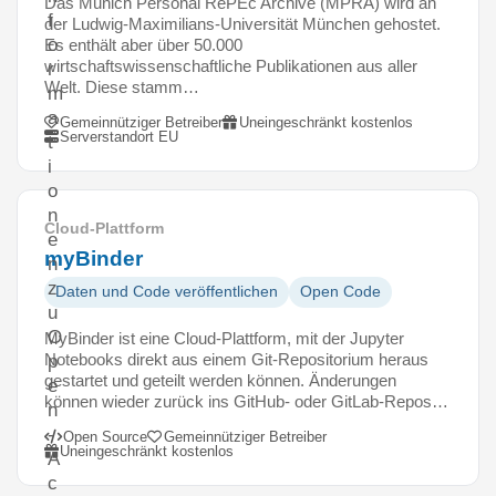
Das Munich Personal RePEc Archive (MPRA) wird an
f
der Ludwig-Maximilians-Universität München gehostet.
o
Es enthält aber über 50.000
wirtschaftswissenschaftliche Publikationen aus aller
r
Welt. Diese stamm…
m
a
Gemeinnütziger Betreiber
Uneingeschränkt kostenlos
Serverstandort EU
t
i
o
n
Cloud-Plattform
e
myBinder
n
z
Daten und Code veröffentlichen
Open Code
u
O
MyBinder ist eine Cloud-Plattform, mit der Jupyter
Notebooks direkt aus einem Git-Repositorium heraus
p
gestartet und geteilt werden können. Änderungen
e
können wieder zurück ins GitHub- oder GitLab-Repos…
n
-
Open Source
Gemeinnütziger Betreiber
Uneingeschränkt kostenlos
A
c