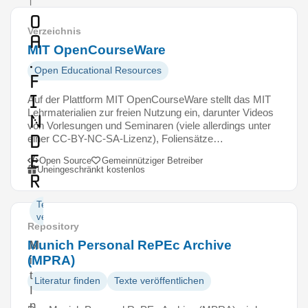
l
o
Verzeichnis
a
MIT OpenCourseWare
.
Open Educational Resources
f
i
Auf der Plattform MIT OpenCourseWare stellt das MIT
Lehrmaterialien zur freien Nutzung ein, darunter Videos
n
von Vorlesungen und Seminaren (viele allerdings unter
d
einer CC-BY-NC-SA-Lizenz), Foliensätze…
e
Open Source
Gemeinnütziger Betreiber
Uneingeschränkt kostenlos
r
Texte
veröffentlichen
Repository
Munich Personal RePEc Archive
M
(MPRA)
i
t
Literatur finden
Texte veröffentlichen
I
n