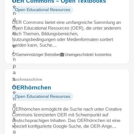
h
OER Commons – Open Textbooks
e
Open Educational Resources
n
d
OER Commons bietet eine umfangreiche Sammlung an
e
Open Educational Resources (OER), die unter anderem
n
nach Themen, Bildungsbereichen,
Nutzungsbedingungen oder Medienformaten sortiert
,
werden kann. Suche…
e
i
Gemeinnütziger Betreiber
Uneingeschränkt kostenlos
n
p
a
s
Suchmaschine
s
OERhörnchen
e
Open Educational Resources
n
d
OERhörnchen ermöglicht die Suche nach unter Creative
e
Commons lizenzierten OER mit Schwerpunkt auf
s
deutschsprachigen Inhalten. Das OERhörnchen ist eine
J
speziell konfigurierte Google-Suche, die OER-Ange…
o