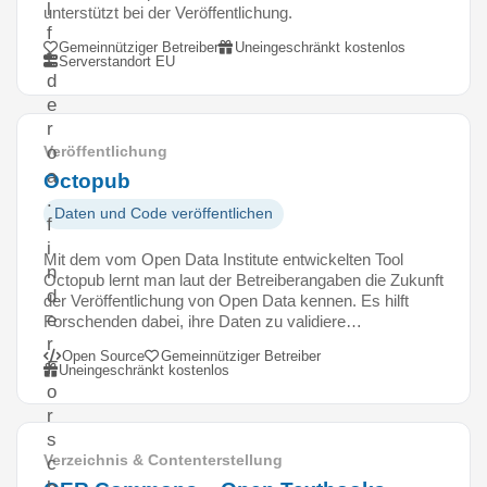
l
unterstützt bei der Veröffentlichung.
f
Gemeinnütziger Betreiber
Uneingeschränkt kostenlos
t
Serverstandort EU
d
e
r
o
Veröffentlichung
a
Octopub
.
Daten und Code veröffentlichen
f
i
Mit dem vom Open Data Institute entwickelten Tool
n
Octopub lernt man laut der Betreiberangaben die Zukunft
d
der Veröffentlichung von Open Data kennen. Es hilft
e
Forschenden dabei, ihre Daten zu validiere…
r
Open Source
Gemeinnütziger Betreiber
F
Uneingeschränkt kostenlos
o
r
s
Verzeichnis & Contenterstellung
c