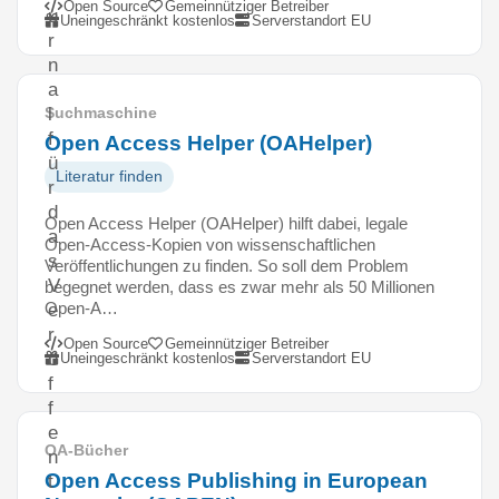
Open Source
Gemeinnütziger Betreiber
u
Uneingeschränkt kostenlos
Serverstandort EU
r
n
a
l
Suchmaschine
f
Open Access Helper (OAHelper)
ü
Literatur finden
r
d
Open Access Helper (OAHelper) hilft dabei, legale
a
Open-Access-Kopien von wissenschaftlichen
s
Veröffentlichungen zu finden. So soll dem Problem
V
begegnet werden, dass es zwar mehr als 50 Millionen
Open-A…
e
r
Open Source
Gemeinnütziger Betreiber
ö
Uneingeschränkt kostenlos
Serverstandort EU
f
f
e
OA-Bücher
n
Open Access Publishing in European
t