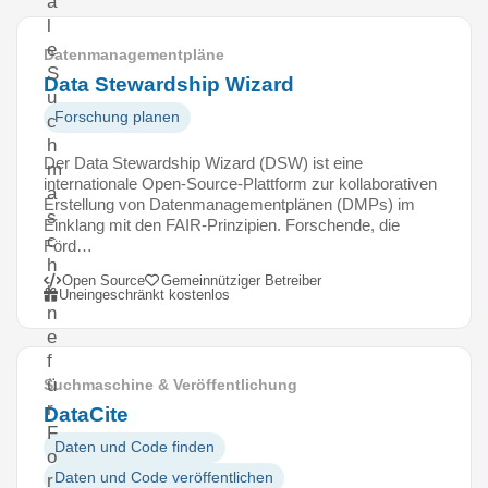
a
l
e
Datenmanagementpläne
S
Data Stewardship Wizard
u
Forschung planen
c
h
Der Data Stewardship Wizard (DSW) ist eine
m
internationale Open-Source-Plattform zur kollaborativen
a
Erstellung von Datenmanagementplänen (DMPs) im
s
Einklang mit den FAIR-Prinzipien. Forschende, die
c
Förd…
h
Open Source
Gemeinnütziger Betreiber
i
Uneingeschränkt kostenlos
n
e
f
ü
Suchmaschine & Veröffentlichung
r
DataCite
F
Daten und Code finden
o
Daten und Code veröffentlichen
r