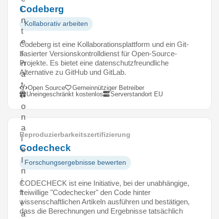
Codeberg
i
n
Kollaborativ arbeiten
t
e
Codeberg ist eine Kollaborationsplattform und ein Git-
r
basierter Versionskontrolldienst für Open-Source-
Projekte. Es bietet eine datenschutzfreundliche
n
Alternative zu GitHub und GitLab.
a
t
Open Source
Gemeinnütziger Betreiber
Uneingeschränkt kostenlos
Serverstandort EU
i
o
n
a
Reproduzierbarkeitszertifizierung
l
Codecheck
e
I
Forschungsergebnisse bewerten
n
i
CODECHECK ist eine Initiative, bei der unabhängige,
t
freiwillige "Codechecker" den Code hinter
wissenschaftlichen Artikeln ausführen und bestätigen,
i
dass die Berechnungen und Ergebnisse tatsächlich
a