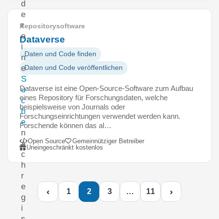
d
e
r
Repositorysoftware
e
Dataverse
i
Daten und Code finden
n
e
Daten und Code veröffentlichen
S
Dataverse ist eine Open-Source-Software zum Aufbau
u
eines Repository für Forschungsdaten, welche
c
beispielsweise von Journals oder
h
Forschungseinrichtungen verwendet werden kann.
e
Forschende können das al…
n
Open Source
Gemeinnütziger Betreiber
a
Uneingeschränkt kostenlos
c
h
r
e
‹
›
1
2
3
…
11
g
i
s