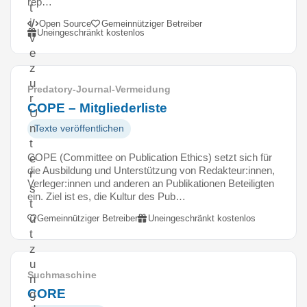
rep…
t
i
Open Source
Gemeinnütziger Betreiber
Uneingeschränkt kostenlos
v
e
z
u
Predatory-Journal-Vermeidung
r
COPE – Mitgliederliste
U
n
Texte veröffentlichen
t
COPE (Committee on Publication Ethics) setzt sich für
e
die Ausbildung und Unterstützung von Redakteur:innen,
r
Verleger:innen und anderen an Publikationen Beteiligten
s
ein. Ziel ist es, die Kultur des Pub…
t
ü
Gemeinnütziger Betreiber
Uneingeschränkt kostenlos
t
z
u
Suchmaschine
n
CORE
g