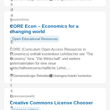
s
d
a
Verzeichnis
t
CORE Econ – Economics for a
e
changing world
n
.
Open Educational Resources
E
i
CORE (Curriculum Open Access Resources in
n
Economics) enthält kostenlose Lehrbücher wie "The
e
Economy" bzw. "Die Wirtschaft“ und weitere
Lehrmaterialien für eine neue
r
wirtschaftswissenschaftliche Lehre.…
s
e
Gemeinnütziger Betreiber
Uneingeschränkt kostenlos
i
t
s
b
Lizenzauswahl
i
Creative Commons License Chooser
e