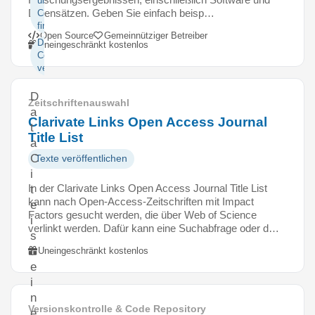
und
Datensätzen. Geben Sie einfach beisp…
Code
finden
Open Source
Gemeinnütziger Betreiber
Daten und
Uneingeschränkt kostenlos
Code
veröffentlichen
D
Zeitschriftenauswahl
a
Clarivate Links Open Access Journal
t
Title List
a
C
Texte veröffentlichen
i
In der Clarivate Links Open Access Journal Title List
t
kann nach Open-Access-Zeitschriften mit Impact
e
Factors gesucht werden, die über Web of Science
i
verlinkt werden. Dafür kann eine Suchabfrage oder d…
s
t
Uneingeschränkt kostenlos
e
i
n
Versionskontrolle & Code Repository
e