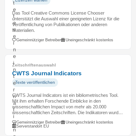
Lizenzen wählen
t
e
Das Tool Creative Commons License Chooser
t
unterstützt die Auswahl einer geeigneten Lizenz für die
e
Veröffentlichung von Publikationen oder anderen
s
Materialien.
e
Gemeinnütziger Betreiber
Uneingeschränkt kostenlos
i
n
e
i
Zeitschriftenauswahl
n
CWTS Journal Indicators
t
Texte veröffentlichen
e
r
CWTS Journal Indicators ist ein bibliometrisches Tool.
n
Mit ihm erhalten Forschende Einblicke in den
a
wissenschaftlichen Impact von mehr als 20.000
t
wissenschaftlichen Zeitschriften. Die Indikatoren wurd…
i
Gemeinnütziger Betreiber
Uneingeschränkt kostenlos
o
Serverstandort EU
n