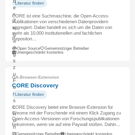
d
Literatur finden
e
s
CORE ist eine Suchmaschine, die Open-Access-
Z
Publikationen von verschiedenen Datenprovidern
aggregiert. Dabei handelt es sich um die Daten von
u
mehr als 10.000 institutionellen und fachlichen
g
Repositori…
a
n
Open Source
Gemeinnütziger Betreiber
Uneingeschränkt kostenlos
g
s
z
u
OA-Browser-Extension
F
CORE Discovery
o
r
Literatur finden
s
c
CORE Discovery bietet eine Browser-Extension für
Chrome mit der Forschende mit einem Klick Zugang zu
h
Open-Access-Versionen von Forschungspublikationen
u
bekommen, wenn sie auf eine Paywall stoßen. Dahin…
n
g
Gemeinnütziger Betreiber
Uneingeschränkt kostenlos