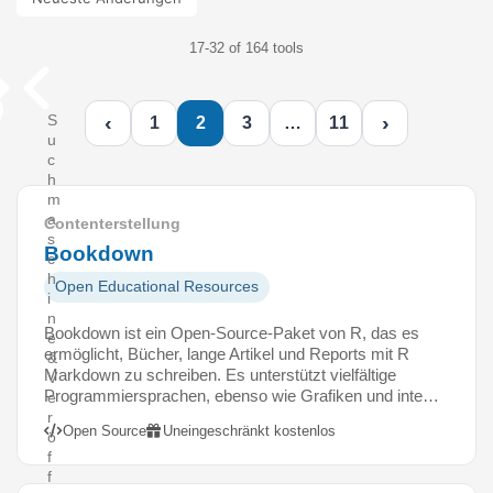
17-32 of 164 tools
‹
›
S
1
2
3
…
11
u
c
h
m
a
Contenterstellung
s
Bookdown
c
h
Open Educational Resources
i
n
Bookdown ist ein Open-Source-Paket von R, das es
e
ermöglicht, Bücher, lange Artikel und Reports mit R
&
Markdown zu schreiben. Es unterstützt vielfältige
V
Programmiersprachen, ebenso wie Grafiken und inte…
e
r
Open Source
Uneingeschränkt kostenlos
ö
f
f