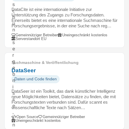
s
DataCite ist eine internationale Initiative zur
c
Unterstützung des Zugangs zu Forschungsdaten.
h
Einerseits bietet es eine internationale Suchmaschine für
u
Forschungsergebnisse, in der eine Suche nach reg…
n
Gemeinnütziger Betreiber
Uneingeschränkt kostenlos
g
Serverstandort EU
s
e
r
g
Suchmaschine & Veröffentlichung
e
DataSeer
b
Daten und Code finden
n
i
DataSeer ist ein Toolkit, das dank künstlicher Intelligenz
s
neue Möglichkeiten bietet, Datensätze zu finden, die mit
s
Forschungstexten verbunden sind. Dafür scannt es
e
wissenschaftliche Texte nach Sätzen…
,
Open Source
Gemeinnütziger Betreiber
i
Uneingeschränkt kostenlos
n