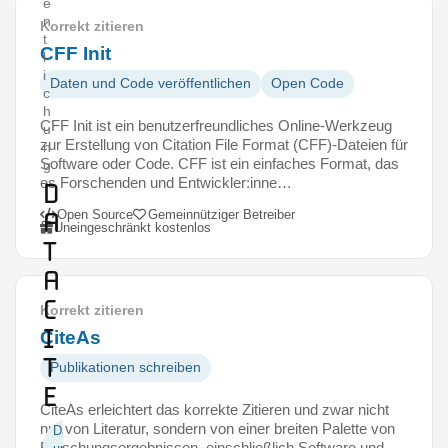
e
n
Korrekt zitieren
t
CFF Init
l
i
Daten und Code veröffentlichen
Open Code
c
h
CFF Init ist ein benutzerfreundliches Online-Werkzeug
u
zur Erstellung von Citation File Format (CFF)-Dateien für
n
Software oder Code. CFF ist ein einfaches Format, das
g
es Forschenden und Entwickler:inne…
D
a
Open Source
Gemeinnütziger Betreiber
Uneingeschränkt kostenlos
t
a
C
Korrekt zitieren
i
CiteAs
t
Publikationen schreiben
e
CiteAs erleichtert das korrekte Zitieren und zwar nicht
nur von Literatur, sondern von einer breiten Palette von
Daten
Forschungsergebnissen, einschließlich Software und