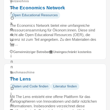
Verzeichnis
f
The Economics Network
ü
r
Open Educational Resources
Ö
k
The Economics Network bietet eine umfangreiche
o
Ressourcensammlung für Ökonom:innen. Diese sind
n
nicht alle Open Educational Resources (OER), die
Lizenz ist zum Teil angegeben. Zu den Materialien des
o
Ne…
m
:
Gemeinnütziger Betreiber
Uneingeschränkt kostenlos
i
n
n
e
Suchmaschine
n
The Lens
.
Daten und Code finden
Literatur finden
D
i
Mit The Lens entsteht eine offene Plattform für das
e
Kartographieren von Innovationen und dafür nützlichen
s
Informationen. Insbesondere verzeichnet diese