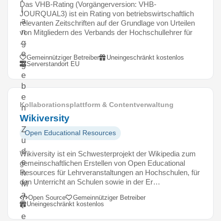
Das VHB-Rating (Vorgängerversion: VHB-
l
JOURQUAL3) ist ein Rating von betriebswirtschaftlich
a
relevanten Zeitschriften auf der Grundlage von Urteilen
n
von Mitgliedern des Verbands der Hochschullehrer für
…
g
e
Gemeinnütziger Betreiber
Uneingeschränkt kostenlos
g
Serverstandort EU
e
b
e
Kollaborationsplattform & Contentverwaltung
n
Wikiversity
.
Z
Open Educational Resources
u
d
Wikiversity ist ein Schwesterprojekt der Wikipedia zum
e
gemeinschaftlichen Erstellen von Open Educational
Resources für Lehrveranstaltungen an Hochschulen, für
n
den Unterricht an Schulen sowie in der Er…
M
a
Open Source
Gemeinnütziger Betreiber
Uneingeschränkt kostenlos
t
e