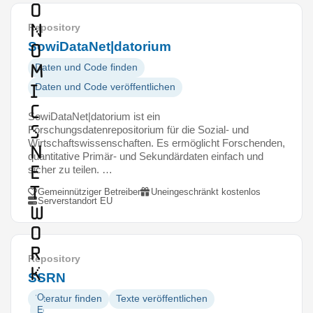
o
n
Repository
SowiDataNet|datorium
o
m
Daten und Code finden
i
Daten und Code veröffentlichen
c
SowiDataNet|datorium ist ein
s
Forschungsdatenrepositorium für die Sozial- und
Wirtschaftswissenschaften. Es ermöglicht Forschenden,
N
quantitative Primär- und Sekundärdaten einfach und
e
sicher zu teilen. …
t
Gemeinnütziger Betreiber
Uneingeschränkt kostenlos
Serverstandort EU
w
o
r
Repository
k
SSRN
Open
Literatur finden
Texte veröffentlichen
Educational