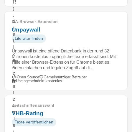
R
)
,
d
OA-Browser-Extension
i
Unpaywall
e
Literatur finden
L
i
Unpaywall ist eine offene Datenbank in der rund 32
z
Millionen kostenlos zugängliche Texte erfasst sind. Mit
e
Hilfe einer Browser-Extension für Chrome bietet es
n
einen einfachen und legalen Zugriff auf di…
z
Open Source
Gemeinnütziger Betreiber
i
Uneingeschränkt kostenlos
s
t
z
u
Zeitschriftenauswahl
m
VHB-Rating
T
Texte veröffentlichen
e
i