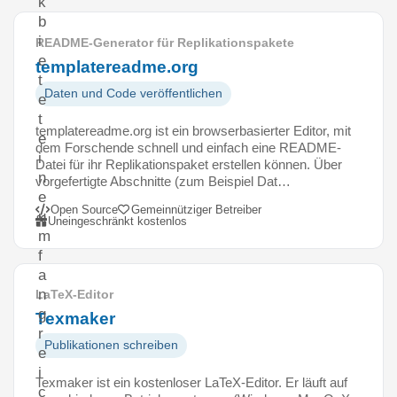
k
b
i
README-Generator für Replikationspakete
e
templatereadme.org
t
Daten und Code veröffentlichen
e
t
templatereadme.org ist ein browserbasierter Editor, mit
e
dem Forschende schnell und einfach eine README-
i
Datei für ihr Replikationspaket erstellen können. Über
n
vorgefertigte Abschnitte (zum Beispiel Dat…
e
Open Source
Gemeinnütziger Betreiber
u
Uneingeschränkt kostenlos
m
f
a
n
LaTeX-Editor
g
Texmaker
r
Publikationen schreiben
e
i
Texmaker ist ein kostenloser LaTeX-Editor. Er läuft auf
c