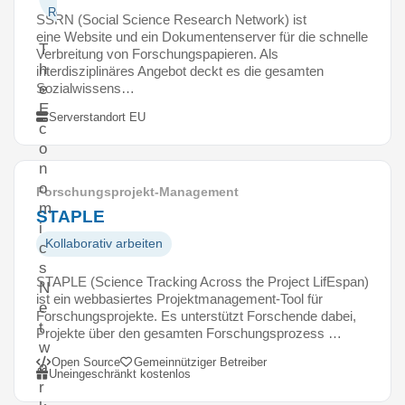
Resources
SSRN (Social Science Research Network) ist
eine Website und ein Dokumentenserver für die schnelle
T
Verbreitung von Forschungspapieren. Als
h
interdisziplinäres Angebot deckt es die gesamten
Sozialwissens…
e
E
Serverstandort EU
c
o
n
o
Forschungsprojekt-Management
m
STAPLE
i
Kollaborativ arbeiten
c
s
STAPLE (Science Tracking Across the Project LifEspan)
N
ist ein webbasiertes Projektmanagement-Tool für
e
Forschungsprojekte. Es unterstützt Forschende dabei,
t
Projekte über den gesamten Forschungsprozess …
w
Open Source
Gemeinnütziger Betreiber
o
Uneingeschränkt kostenlos
r