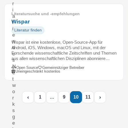
r
i
Literatursuche und -empfehlungen
a
Wispar
l
i
Literatur finden
e
n
Wispar ist eine kostenlose, Open-Source-App für
d
Android, iOS, Windows, macOS und Linux, mit der
Forschende wissenschaftliche Zeitschriften und Themen
e
aus allen wissenschaftlichen Disziplinen abonniere…
s
N
Open Source
Gemeinnütziger Betreiber
Uneingeschränkt kostenlos
e
t
w
o
‹
›
1
…
9
10
11
r
k
s
g
e