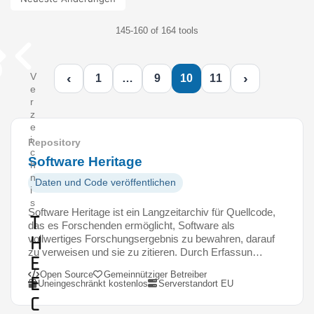
145-160 of 164 tools
‹
›
V
1
…
9
10
11
e
r
z
e
i
Repository
c
Software Heritage
h
n
Daten und Code veröffentlichen
i
s
Software Heritage ist ein Langzeitarchiv für Quellcode,
T
das es Forschenden ermöglicht, Software als
h
vollwertiges Forschungsergebnis zu bewahren, darauf
zu verweisen und sie zu zitieren. Durch Erfassun…
e
Open Source
Gemeinnütziger Betreiber
E
Uneingeschränkt kostenlos
Serverstandort EU
c