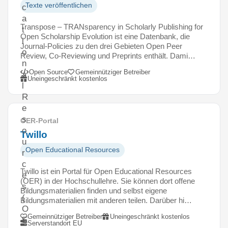
Texte veröffentlichen
c
a
Transpose – TRANsparency in Scholarly Publishing for
t
Open Scholarship Evolution ist eine Datenbank, die
i
Journal-Policies zu den drei Gebieten Open Peer
o
Review, Co-Reviewing und Preprints enthält. Dami…
n
Open Source
Gemeinnütziger Betreiber
a
Uneingeschränkt kostenlos
l
R
e
s
OER-Portal
o
Twillo
u
Open Educational Resources
r
c
Twillo ist ein Portal für Open Educational Resources
e
(OER) in der Hochschullehre. Sie können dort offene
s
Bildungsmaterialien finden und selbst eigene
(
Bildungsmaterialien mit anderen teilen. Darüber hi…
O
Gemeinnütziger Betreiber
Uneingeschränkt kostenlos
E
Serverstandort EU