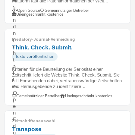
e
Plattform fast alle Patentinformationen der Welt…
s
Open Source
Gemeinnütziger Betreiber
i
Uneingeschränkt kostenlos
n
d
n
Predatory-Journal-Vermeidung
i
c
Think. Check. Submit.
h
Texte veröffentlichen
t
a
Kriterien für die Beurteilung der Seriosität einer
l
Zeitschrift liefert die Website Think. Check. Submit. Sie
l
hilft Forschenden dabei, vertrauenswürdige Zeitschriften
e
und Herausgebende zu identifiziere…
O
Gemeinnütziger Betreiber
Uneingeschränkt kostenlos
p
e
n
E
Zeitschriftenauswahl
d
Transpose
u