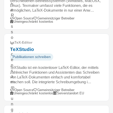
verschiedenen Betriebssystemen (Windows, MacOsX,
h
Linux). Texmaker umfasst viele Funktionen, die es
e
ermöglichen, LaTeX-Dokumente in nur einer Anw…
R
Open Source
Gemeinnütziger Betreiber
e
Uneingeschränkt kostenlos
s
s
o
LaTeX-Editor
u
r
TeXStudio
c
Publikationen schreiben
e
n
TeXStudio ist ein kostenloser LaTeX-Editor, der mittels
s
zahlreicher Funktionen und Assistenten das Schreiben
a
von LaTeX-Dokumenten einfach und komfortabel
m
machen soll. Die integrierte Schreibumgebung i…
m
Open Source
Gemeinnütziger Betreiber
l
Uneingeschränkt kostenlos
Serverstandort EU
u
n
g