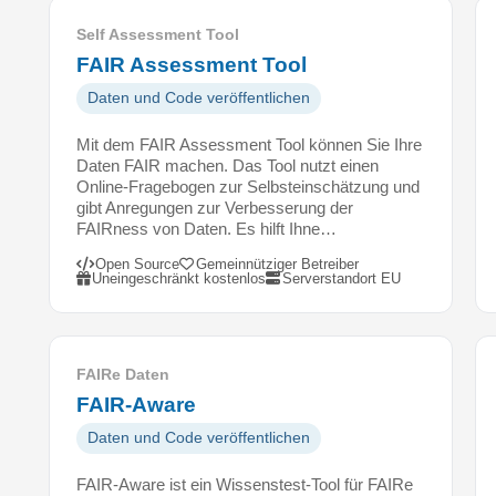
d
Self Assessment Tool
e
FAIR Assessment Tool
n
,
Daten und Code veröffentlichen
i
n
Mit dem FAIR Assessment Tool können Sie Ihre
d
Daten FAIR machen. Das Tool nutzt einen
Online-Fragebogen zur Selbsteinschätzung und
e
gibt Anregungen zur Verbesserung der
m
FAIRness von Daten. Es hilft Ihne…
e
i
Open Source
Gemeinnütziger Betreiber
Uneingeschränkt kostenlos
Serverstandort EU
n
H
ä
k
FAIRe Daten
c
FAIR-Aware
h
e
Daten und Code veröffentlichen
n
b
FAIR-Aware ist ein Wissenstest-Tool für FAIRe