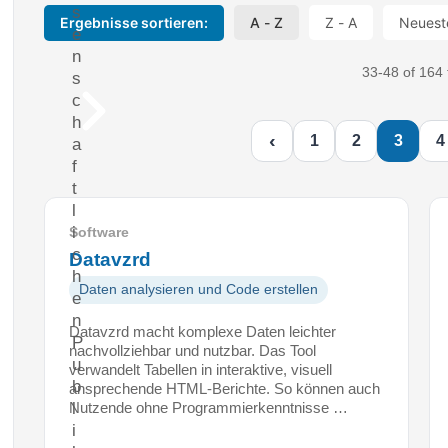
s
Ergebnisse sortieren:
A - Z
Z - A
Neuest
e
n
33-48 of 164 
s
c
h
‹
1
2
3
4
a
f
t
l
i
Software
c
Datavzrd
h
Daten analysieren und Code erstellen
e
n
Datavzrd macht komplexe Daten leichter
P
nachvollziehbar und nutzbar. Das Tool
u
verwandelt Tabellen in interaktive, visuell
b
ansprechende HTML-Berichte. So können auch
Nutzende ohne Programmierkenntnisse …
l
i