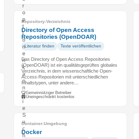
r
o
p
Repository-Verzeichnis
t
Directory of Open Access
i
Repositories (OpenDOAR)
o
n
Literatur finden
Texte veröffentlichen
e
Das Directory of Open Access Repositories
n
(OpenDOAR) ist ein qualitätsgeprüftes globales
k
Verzeichnis, in dem wissenschaftliche Open-
a
Access-Repositorien mit unterschiedlichen
n
Inhaltstypen, unter andere…
n
Gemeinnütziger Betreiber
d
Uneingeschränkt kostenlos
i
e
S
u
Container-Umgebung
c
Docker
h