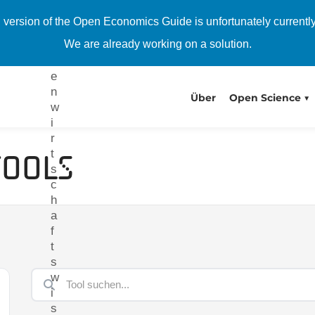
v
h version of the Open Economics Guide is unfortunately currentl
a
We are already working on a solution.
n
t
e
n
Über
Open Science
w
i
r
t
Tools
s
c
h
a
f
t
s
w
i
s