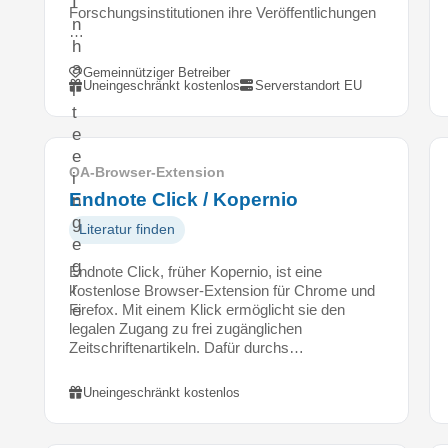
I
Forschungsinstitutionen ihre Veröffentlichungen
n
…
h
a
Gemeinnütziger Betreiber
Uneingeschränkt kostenlos
Serverstandort EU
l
t
e
e
OA-Browser-Extension
i
Endnote Click / Kopernio
n
g
Literatur finden
e
g
Endnote Click, früher Kopernio, ist eine
r
kostenlose Browser-Extension für Chrome und
Firefox. Mit einem Klick ermöglicht sie den
e
legalen Zugang zu frei zugänglichen
n
Zeitschriftenartikeln. Dafür durchs…
z
t
Uneingeschränkt kostenlos
w
e
r