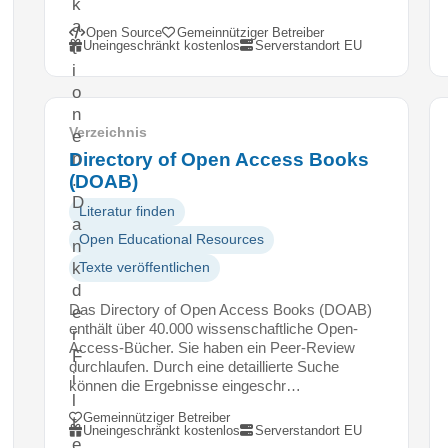
k
a
Open Source
Gemeinnütziger Betreiber
Uneingeschränkt kostenlos
Serverstandort EU
t
i
o
n
Verzeichnis
e
Directory of Open Access Books
n
(DOAB)
.
D
Literatur finden
a
Open Educational Resources
n
k
Texte veröffentlichen
d
Das Directory of Open Access Books (DOAB)
e
enthält über 40.000 wissenschaftliche Open-
r
Access-Bücher. Sie haben ein Peer-Review
F
durchlaufen. Durch eine detaillierte Suche
i
können die Ergebnisse eingeschr…
l
Gemeinnütziger Betreiber
t
Uneingeschränkt kostenlos
Serverstandort EU
e