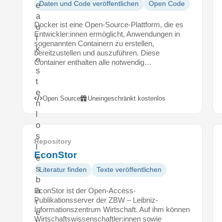
Daten und Code veröffentlichen
Open Code
e
a
Docker ist eine Open-Source-Plattform, die es
u
Entwickler:innen ermöglicht, Anwendungen in
f
sogenannten Containern zu erstellen,
k
bereitzustellen und auszuführen. Diese
o
Container enthalten alle notwendig…
s
t
e
Open Source
Uneingeschränkt kostenlos
n
l
o
s
Repository
l
EconStor
e
s
Literatur finden
Texte veröffentlichen
b
a
EconStor ist der Open-Access-
Publikationsserver der ZBW – Leibniz-
r
Informationszentrum Wirtschaft. Auf ihm können
e
Wirtschaftswissenschaftler:innen sowie