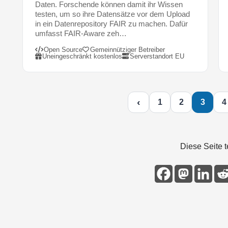
e
Daten. Forschende können damit ihr Wissen
testen, um so ihre Datensätze vor dem Upload
i
in ein Datenrepository FAIR zu machen. Dafür
"
umfasst FAIR-Aware zeh…
n
u
Open Source
Gemeinnütziger Betreiber
Uneingeschränkt kostenlos
Serverstandort EU
r
f
r
e
‹
1
2
3
4
i
e
V
o
Diese Seite t
l
l
t
e
x
t
e