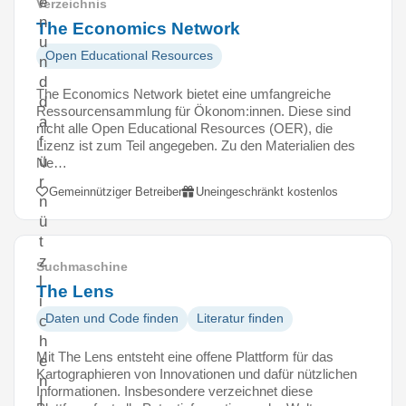
e
Verzeichnis
n
The Economics Network
u
Open Educational Resources
n
d
The Economics Network bietet eine umfangreiche
d
Ressourcensammlung für Ökonom:innen. Diese sind
a
nicht alle Open Educational Resources (OER), die
f
Lizenz ist zum Teil angegeben. Zu den Materialien des
ü
Ne…
r
Gemeinnütziger Betreiber
Uneingeschränkt kostenlos
n
ü
t
z
Suchmaschine
l
The Lens
i
Daten und Code finden
Literatur finden
c
h
Mit The Lens entsteht eine offene Plattform für das
e
Kartographieren von Innovationen und dafür nützlichen
n
Informationen. Insbesondere verzeichnet diese
I