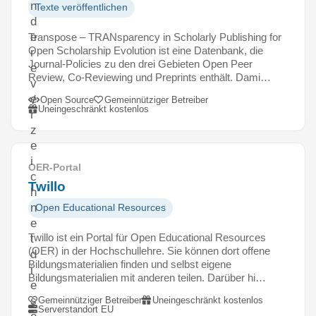
n
Texte veröffentlichen
d
e
Transpose – TRANsparency in Scholarly Publishing for
Open Scholarship Evolution ist eine Datenbank, die
r
Journal-Policies zu den drei Gebieten Open Peer
e
Review, Co-Reviewing und Preprints enthält. Dami…
v
e
Open Source
Gemeinnütziger Betreiber
Uneingeschränkt kostenlos
r
z
e
i
OER-Portal
c
Twillo
h
n
Open Educational Resources
e
Twillo ist ein Portal für Open Educational Resources
t
(OER) in der Hochschullehre. Sie können dort offene
d
Bildungsmaterialien finden und selbst eigene
i
Bildungsmaterialien mit anderen teilen. Darüber hi…
e
s
Gemeinnütziger Betreiber
Uneingeschränkt kostenlos
Serverstandort EU