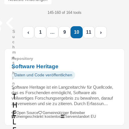
145-160 of 164 tools
‹
›
S
1
…
9
10
11
u
c
h
m
a
Repository
s
Software Heritage
c
h
Daten und Code veröffentlichen
i
n
Software Heritage ist ein Langzeitarchiv für Quellcode,
e
das es Forschenden ermöglicht, Software als
T
vollwertiges Forschungsergebnis zu bewahren, darauf
h
zu verweisen und sie zu zitieren. Durch Erfassun…
e
Open Source
Gemeinnütziger Betreiber
Uneingeschränkt kostenlos
Serverstandort EU
L