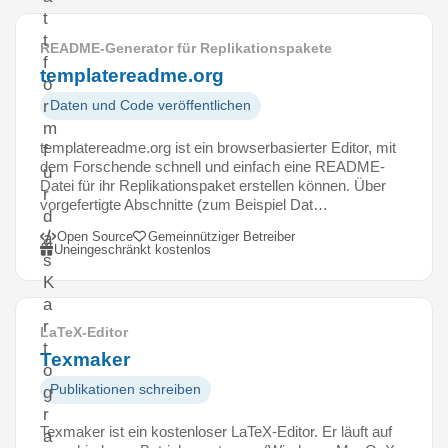
t
t
README-Generator für Replikationspakete
f
templatereadme.org
o
r
Daten und Code veröffentlichen
m
templatereadme.org ist ein browserbasierter Editor, mit
f
dem Forschende schnell und einfach eine README-
ü
Datei für ihr Replikationspaket erstellen können. Über
r
vorgefertigte Abschnitte (zum Beispiel Dat…
d
Open Source
Gemeinnütziger Betreiber
a
Uneingeschränkt kostenlos
s
K
a
r
LaTeX-Editor
t
Texmaker
o
Publikationen schreiben
g
r
Texmaker ist ein kostenloser LaTeX-Editor. Er läuft auf
a