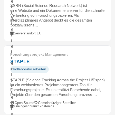
e
SSRN (Social Science Research Network) ist
n
eine Website und ein Dokumentenserver für die schnelle
t
Verbreitung von Forschungspapieren. Als
s
interdisziplinäres Angebot deckt es die gesamten
t
Sozialwissens…
e
Serverstandort EU
h
t
e
i
Forschungsprojekt-Management
n
STAPLE
e
o
Kollaborativ arbeiten
f
STAPLE (Science Tracking Across the Project LifEspan)
f
ist ein webbasiertes Projektmanagement-Tool für
e
Forschungsprojekte. Es unterstützt Forschende dabei,
n
Projekte über den gesamten Forschungsprozess …
e
P
Open Source
Gemeinnütziger Betreiber
Uneingeschränkt kostenlos
l
a