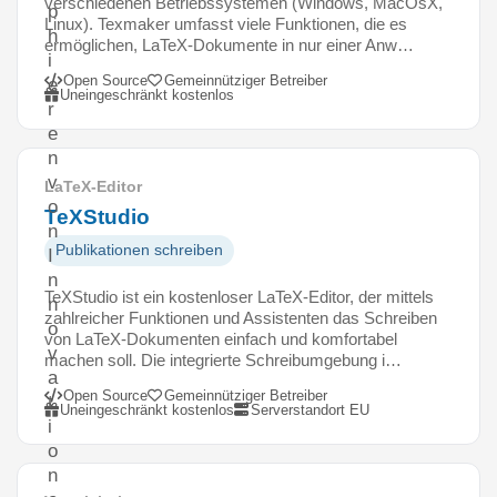
verschiedenen Betriebssystemen (Windows, MacOsX,
p
Linux). Texmaker umfasst viele Funktionen, die es
h
ermöglichen, LaTeX-Dokumente in nur einer Anw…
i
Open Source
Gemeinnütziger Betreiber
e
Uneingeschränkt kostenlos
r
e
n
v
LaTeX-Editor
o
TeXStudio
n
Publikationen schreiben
I
n
TeXStudio ist ein kostenloser LaTeX-Editor, der mittels
n
zahlreicher Funktionen und Assistenten das Schreiben
o
von LaTeX-Dokumenten einfach und komfortabel
v
machen soll. Die integrierte Schreibumgebung i…
a
Open Source
Gemeinnütziger Betreiber
t
Uneingeschränkt kostenlos
Serverstandort EU
i
o
n