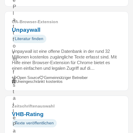
e
P
l
a
OA-Browser-Extension
t
Unpaywall
t
Literatur finden
f
o
Unpaywall ist eine offene Datenbank in der rund 32
r
Millionen kostenlos zugängliche Texte erfasst sind. Mit
m
Hilfe einer Browser-Extension für Chrome bietet es
einen einfachen und legalen Zugriff auf di…
f
Open Source
Gemeinnütziger Betreiber
a
Uneingeschränkt kostenlos
s
t
a
l
Zeitschriftenauswahl
l
VHB-Rating
e
Texte veröffentlichen
P
a