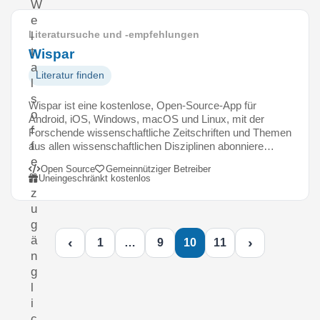
W
e
Literatursuche und -empfehlungen
l
t
Wispar
a
Literatur finden
l
s
Wispar ist eine kostenlose, Open-Source-App für
o
Android, iOS, Windows, macOS und Linux, mit der
f
Forschende wissenschaftliche Zeitschriften und Themen
f
aus allen wissenschaftlichen Disziplinen abonniere…
e
Open Source
Gemeinnütziger Betreiber
n
Uneingeschränkt kostenlos
z
u
g
ä
‹
›
1
…
9
10
11
n
g
l
i
c