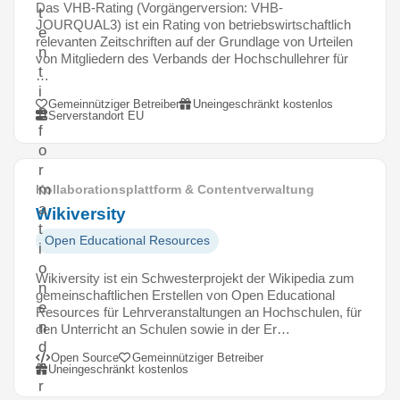
Das VHB-Rating (Vorgängerversion: VHB-
t
JOURQUAL3) ist ein Rating von betriebswirtschaftlich
e
relevanten Zeitschriften auf der Grundlage von Urteilen
n
von Mitgliedern des Verbands der Hochschullehrer für
t
…
i
Gemeinnütziger Betreiber
Uneingeschränkt kostenlos
n
Serverstandort EU
f
o
r
m
Kollaborationsplattform & Contentverwaltung
a
Wikiversity
t
Open Educational Resources
i
o
Wikiversity ist ein Schwesterprojekt der Wikipedia zum
n
gemeinschaftlichen Erstellen von Open Educational
e
Resources für Lehrveranstaltungen an Hochschulen, für
n
den Unterricht an Schulen sowie in der Er…
d
Open Source
Gemeinnütziger Betreiber
e
Uneingeschränkt kostenlos
r