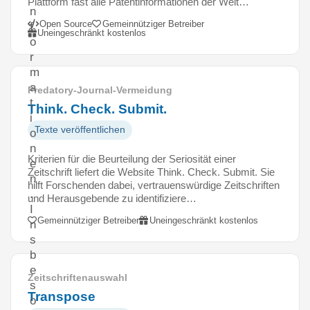
Plattform fast alle Patentinformationen der Welt…
n
Open Source
Gemeinnütziger Betreiber
f
Uneingeschränkt kostenlos
o
r
m
a
Predatory-Journal-Vermeidung
t
Think. Check. Submit.
i
Texte veröffentlichen
o
n
Kriterien für die Beurteilung der Seriosität einer
e
Zeitschrift liefert die Website Think. Check. Submit. Sie
n
hilft Forschenden dabei, vertrauenswürdige Zeitschriften
.
und Herausgebende zu identifiziere…
I
Gemeinnütziger Betreiber
Uneingeschränkt kostenlos
n
s
b
e
Zeitschriftenauswahl
s
Transpose
o