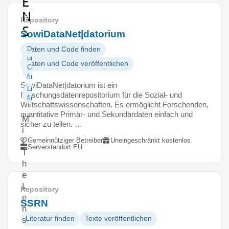
e
n
Repository
s
SowiDataNet|datorium
Daten
Daten und Code finden
und
Daten und Code veröffentlichen
Code
finden
SowiDataNet|datorium ist ein
Literatur
Forschungsdatenrepositorium für die Sozial- und
finden
Wirtschaftswissenschaften. Es ermöglicht Forschenden,
quantitative Primär- und Sekundärdaten einfach und
M
sicher zu teilen. …
i
Gemeinnütziger Betreiber
Uneingeschränkt kostenlos
t
Serverstandort EU
T
h
e
L
Repository
e
SSRN
n
Literatur finden
Texte veröffentlichen
s