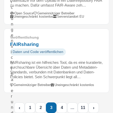
Datensätze vor dem Upload in ein Datenrepository FAIR
i
zu machen. Dafür umfasst FAIR-Aware zeh…
c
h
Open Source
Gemeinnütziger Betreiber
Uneingeschränkt kostenlos
Serverstandort EU
u
n
g
e
Veröffentlichung
n
FAIRsharing
s
i
Daten und Code veröffentlichen
c
FAIRsharing ist ein hilfreiches Tool, da es eine kuratierte,
h
durchsuchbare Übersicht über Daten und Metadaten-
t
Standards, verbunden mit Datenbanken und Daten-
b
Policies bietet. Sein Schwerpunkt liegt all…
a
r
Gemeinnütziger Betreiber
Uneingeschränkt kostenlos
e
r
u
‹
›
n
1
2
3
4
…
11
d