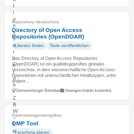
t
i
o
Repository-Verzeichnis
n
Directory of Open Access
s
Repositories (OpenDOAR)
s
e
Literatur finden
Texte veröffentlichen
r
Das Directory of Open Access Repositories
v
(OpenDOAR) ist ein qualitätsgeprüftes globales
e
Verzeichnis, in dem wissenschaftliche Open-Access-
r
Repositorien mit unterschiedlichen Inhaltstypen, unter
d
andere…
e
Gemeinnütziger Betreiber
Uneingeschränkt kostenlos
r
Z
B
W
Datenmanagementpläne
–
DMP Tool
L
e
Forschung planen