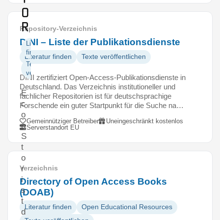
o
r
Repository-Verzeichnis
DINI – Liste der Publikationsdienste
Literatur
finden
Literatur finden
Texte veröffentlichen
Texte
veröffentlichen
DINI zertifiziert Open-Access-Publikationsdienste in
Deutschland. Das Verzeichnis institutioneller und
E
fachlicher Repositorien ist für deutschsprachige
c
Forschende ein guter Startpunkt für die Suche na…
o
Gemeinnütziger Betreiber
Uneingeschränkt kostenlos
n
Serverstandort EU
S
t
o
r
Verzeichnis
i
Directory of Open Access Books
s
(DOAB)
t
Literatur finden
Open Educational Resources
d