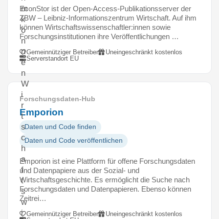
m
EconStor ist der Open-Access-Publikationsserver der
ZBW – Leibniz-Informationszentrum Wirtschaft. Auf ihm
k
können Wirtschaftswissenschaftler:innen sowie
ö
Forschungsinstitutionen ihre Veröffentlichungen …
n
n
Gemeinnütziger Betreiber
Uneingeschränkt kostenlos
Serverstandort EU
e
n
W
i
Forschungsdaten-Hub
r
Emporion
t
s
Daten und Code finden
c
Daten und Code veröffentlichen
h
a
Emporion ist eine Plattform für offene Forschungsdaten
f
und Datenpapiere aus der Sozial- und
Wirtschaftsgeschichte. Es ermöglicht die Suche nach
t
Forschungsdaten und Datenpapieren. Ebenso können
s
Zeitrei…
w
i
Gemeinnütziger Betreiber
Uneingeschränkt kostenlos