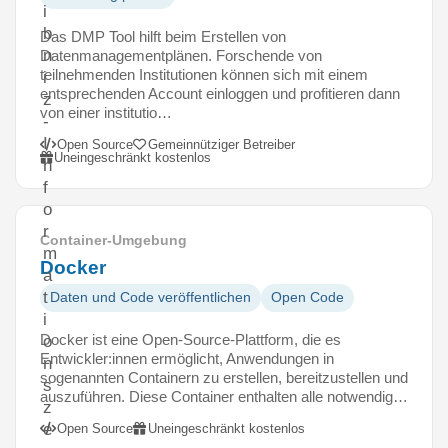
i
b
Das DMP Tool hilft beim Erstellen von
n
Datenmanagementplänen. Forschende von
teilnehmenden Institutionen können sich mit einem
i
entsprechenden Account einloggen und profitieren dann
z
von einer institutio…
-
I
Open Source
Gemeinnütziger Betreiber
Uneingeschränkt kostenlos
n
f
o
r
Container-Umgebung
m
Docker
a
t
Daten und Code veröffentlichen
Open Code
i
Docker ist eine Open-Source-Plattform, die es
o
Entwickler:innen ermöglicht, Anwendungen in
n
sogenannten Containern zu erstellen, bereitzustellen und
s
auszuführen. Diese Container enthalten alle notwendig…
z
e
Open Source
Uneingeschränkt kostenlos