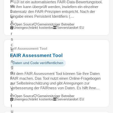
o
F-UJI ist ein automatisiertes FAIR-Data-Bewertungstool.
w
Mit ihm kann überprüft werden, inwiefern ein einzelner
i
Datensatz den FAIR-Prinzipien entspricht. Nach der
Eingabe eines Persistent Identifiers (…
e
F
Open Source
Gemeinnütziger Betreiber
Uneingeschränkt kostenlos
Serverstandort EU
o
r
s
c
Self Assessment Tool
h
FAIR Assessment Tool
u
n
Daten und Code veröffentlichen
g
s
Mit dem FAIR Assessment Tool können Sie Ihre Daten
i
FAIR machen. Das Tool nutzt einen Online-Fragebogen
zur Selbsteinschätzung und gibt Anregungen zur
n
Verbesserung der FAIRness von Daten. Es hilft Ihne…
s
t
Open Source
Gemeinnütziger Betreiber
Uneingeschränkt kostenlos
Serverstandort EU
i
t
u