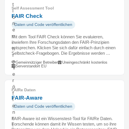
t
Self Assessment Tool
i
FAIR Check
o
n
Daten und Code veröffentlichen
e
n
Mit dem Tool FAIR Check können Sie evaluieren,
inwiefern Ihre Forschungsdaten den FAIR-Prinzipien
i
entsprechen. Klicken Sie sich dafür einfach durch einen
h
Selbstcheck-Fragebogen. Die Ergebnisse werden …
r
e
Gemeinnütziger Betreiber
Uneingeschränkt kostenlos
Serverstandort EU
V
e
r
ö
FAIRe Daten
f
FAIR-Aware
f
e
Daten und Code veröffentlichen
n
t
FAIR-Aware ist ein Wissenstest-Tool für FAIRe Daten.
Forschende können damit ihr Wissen testen, um so ihre
l