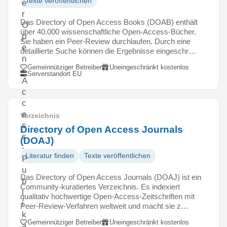
Texte veröffentlichen
e
r
Das Directory of Open Access Books (DOAB) enthält
O
über 40.000 wissenschaftliche Open-Access-Bücher.
p
Sie haben ein Peer-Review durchlaufen. Durch eine
e
detaillierte Suche können die Ergebnisse eingeschr…
n
Gemeinnütziger Betreiber
Uneingeschränkt kostenlos
-
Serverstandort EU
A
c
c
e
Verzeichnis
s
Directory of Open Access Journals
s
(DOAJ)
-
Literatur finden
Texte veröffentlichen
P
u
Das Directory of Open Access Journals (DOAJ) ist ein
b
Community-kuratiertes Verzeichnis. Es indexiert
l
qualitativ hochwertige Open-Access-Zeitschriften mit
i
Peer-Review-Verfahren weltweit und macht sie z…
k
Gemeinnütziger Betreiber
Uneingeschränkt kostenlos
a