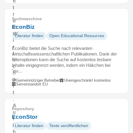
n
t
r
Suchmaschine
u
EconBiz
m
W
Literatur finden
Open Educational Resources
i
r
EconBiz bietet die Suche nach relevanten
t
wirtschaftswissenschaftlichen Publikationen. Dank der
Filteroptionen kann die Suche auf kostenlos lesbare
s
Inhalte eingegrenzt werden, indem ein Häkchen bei
c
"nu…
h
a
Gemeinnütziger Betreiber
Uneingeschränkt kostenlos
Serverstandort EU
f
t
.
A
Repository
u
EconStor
f
i
Literatur finden
Texte veröffentlichen
h