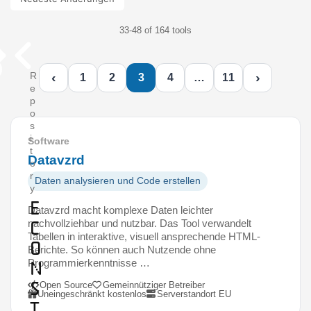
33-48 of 164 tools
‹
›
R
1
2
3
4
…
11
e
p
o
s
i
Software
t
Datavzrd
o
r
Daten analysieren und Code erstellen
y
E
Datavzrd macht komplexe Daten leichter
c
nachvollziehbar und nutzbar. Das Tool verwandelt
Tabellen in interaktive, visuell ansprechende HTML-
o
Berichte. So können auch Nutzende ohne
Programmierkenntnisse …
n
S
Open Source
Gemeinnütziger Betreiber
Uneingeschränkt kostenlos
Serverstandort EU
t