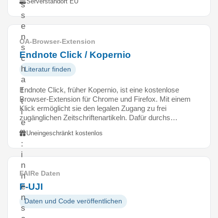
Serverstandort EU
s
s
e
n
OA-Browser-Extension
s
Endnote Click / Kopernio
c
h
Literatur finden
a
Endnote Click, früher Kopernio, ist eine kostenlose
f
Browser-Extension für Chrome und Firefox. Mit einem
t
Klick ermöglicht sie den legalen Zugang zu frei
l
zugänglichen Zeitschriftenartikeln. Dafür durchs…
e
r
Uneingeschränkt kostenlos
:
i
n
FAIRe Daten
n
F-UJI
e
n
Daten und Code veröffentlichen
s