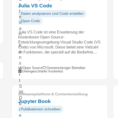
f
Julia VS Code
t
Daten analysieren und Code erstellen
e
Open Code
n
a
Julia VS Code ist eine Erweiterung der
n
kostenlosen Open-Source-
.
Entwicklungsumgebung Visual Studio Code (VS
K
Code) von Microsoft. Diese bietet eine Vielzahl
o
an Funktionen, die speziell auf die Bedürfnis…
n
s
Open Source
Gemeinnütziger Betreiber
o
Uneingeschränkt kostenlos
r
t
S
W
Softwareplattform & Contenterstellung
D
Jupyter Book
b
i
Publikationen schreiben
e