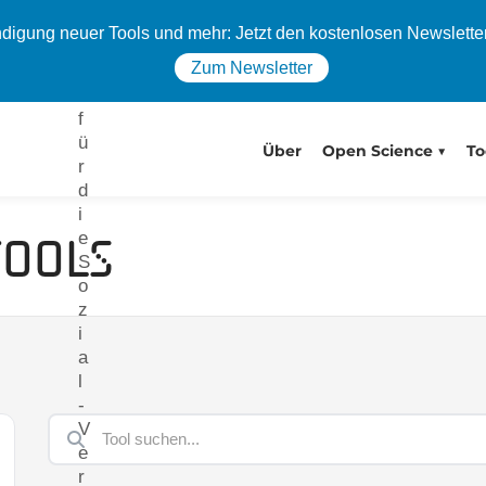
a
igung neuer Tools und mehr: Jetzt den kostenlosen Newslette
t
Zum Newsletter
e
n
f
ü
Über
Open Science
To
r
d
i
e
Tools
S
o
z
i
a
l
-
V
e
r