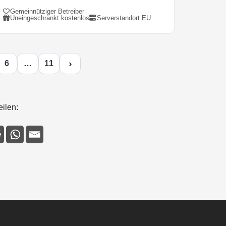
Gemeinnütziger Betreiber
Uneingeschränkt kostenlos
Serverstandort EU
›
6
…
11
eilen: