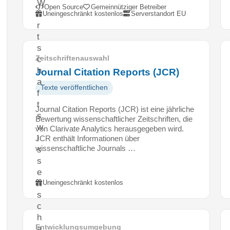
W
Open Source
Gemeinnütziger Betreiber
i
Uneingeschränkt kostenlos
Serverstandort EU
r
t
s
c
Zeitschriftenauswahl
h
Journal Citation Reports (JCR)
a
Texte veröffentlichen
f
t
Journal Citation Reports (JCR) ist eine jährliche
s
Bewertung wissenschaftlicher Zeitschriften, die
w
von Clarivate Analytics herausgegeben wird.
i
JCR enthält Informationen über
wissenschaftliche Journals …
s
s
e
n
Uneingeschränkt kostenlos
s
c
h
Entwicklungsumgebung
a