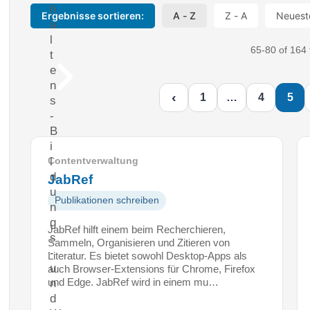
h
Ergebnisse sortieren:
A - Z
Z - A
Neuest
a
l
65-80 of 164 
t
e
n
‹
1
…
4
5
s
-
B
i
l
Contentverwaltung
d
JabRef
u
Publikationen schreiben
n
g
JabRef hilft einem beim Recherchieren,
s
Sammeln, Organisieren und Zitieren von
-
Literatur. Es bietet sowohl Desktop-Apps als
u
auch Browser-Extensions für Chrome, Firefox
und Edge. JabRef wird in einem mu…
n
d