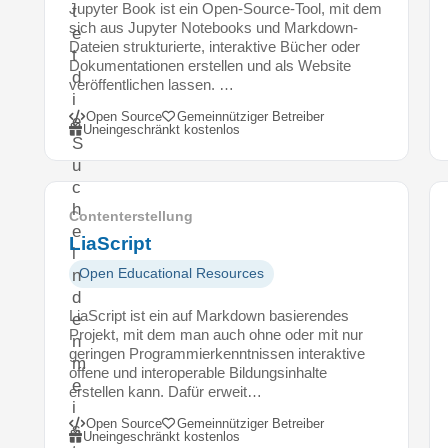
Jupyter Book ist ein Open-Source-Tool, mit dem
t
sich aus Jupyter Notebooks und Markdown-
e
Dateien strukturierte, interaktive Bücher oder
t
Dokumentationen erstellen und als Website
d
veröffentlichen lassen. …
i
Open Source
Gemeinnütziger Betreiber
e
Uneingeschränkt kostenlos
S
u
c
h
Contenterstellung
e
LiaScript
i
n
Open Educational Resources
d
LiaScript ist ein auf Markdown basierendes
e
Projekt, mit dem man auch ohne oder mit nur
n
geringen Programmierkenntnissen interaktive
m
offene und interoperable Bildungsinhalte
e
erstellen kann. Dafür erweit…
i
Open Source
Gemeinnütziger Betreiber
s
Uneingeschränkt kostenlos