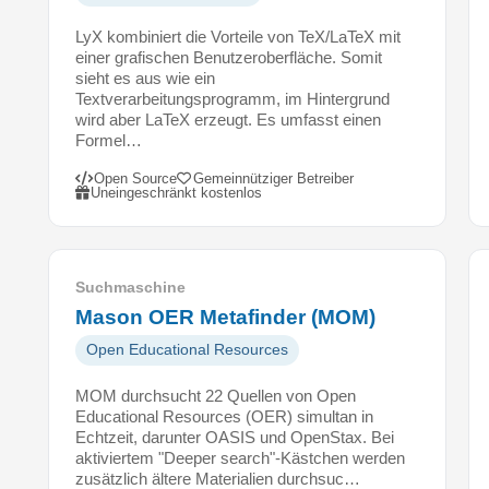
e
LyX kombiniert die Vorteile von TeX/LaTeX mit
d
einer grafischen Benutzeroberfläche. Somit
i
sieht es aus wie ein
t
Textverarbeitungsprogramm, im Hintergrund
i
wird aber LaTeX erzeugt. Es umfasst einen
e
Formel…
r
Open Source
Gemeinnütziger Betreiber
t
Uneingeschränkt kostenlos
e
n
F
o
Suchmaschine
r
Mason OER Metafinder (MOM)
s
Open Educational Resources
c
h
MOM durchsucht 22 Quellen von Open
u
Educational Resources (OER) simultan in
n
Echtzeit, darunter OASIS und OpenStax. Bei
g
aktiviertem "Deeper search"-Kästchen werden
s
zusätzlich ältere Materialien durchsuc…