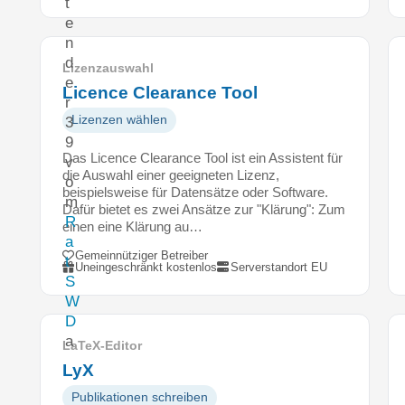
t
e
n
d
Lizenzauswahl
e
Licence Clearance Tool
r
Lizenzen wählen
3
9
Das Licence Clearance Tool ist ein Assistent für
v
die Auswahl einer geeigneten Lizenz,
o
beispielsweise für Datensätze oder Software.
m
Dafür bietet es zwei Ansätze zur "Klärung": Zum
R
einen eine Klärung au…
a
Gemeinnütziger Betreiber
t
Uneingeschränkt kostenlos
Serverstandort EU
S
W
D
a
LaTeX-Editor
k
LyX
k
Publikationen schreiben
r