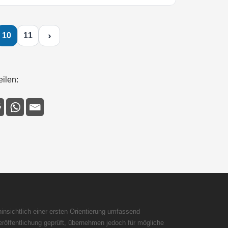
›
10
11
eilen:
insichtlich einer ersten Orientierung umfassend
röffentlichung geprüft, übernehmen jedoch für mögliche