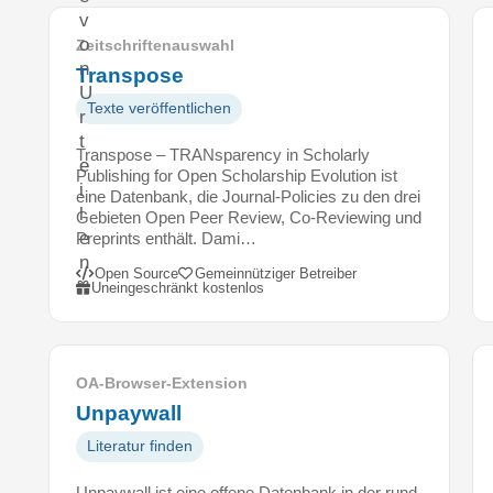
v
o
Zeitschriftenauswahl
n
Transpose
U
Texte veröffentlichen
r
t
Transpose – TRANsparency in Scholarly
e
Publishing for Open Scholarship Evolution ist
i
eine Datenbank, die Journal-Policies zu den drei
l
Gebieten Open Peer Review, Co-Reviewing und
e
Preprints enthält. Dami…
n
Open Source
Gemeinnütziger Betreiber
v
Uneingeschränkt kostenlos
o
n
M
i
OA-Browser-Extension
t
Unpaywall
g
Literatur finden
l
i
Unpaywall ist eine offene Datenbank in der rund