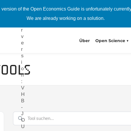
ä
h version of the Open Economics Guide is unfortunately currentl
n
g
We are already working on a solution.
e
r
v
Über
Open Science
e
r
s
i
Tools
o
n
:
V
H
B
-
J
O
U