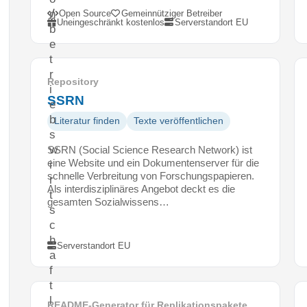
n
Open Source
Gemeinnütziger Betreiber
Uneingeschränkt kostenlos
Serverstandort EU
b
e
t
r
Repository
i
SSRN
e
b
Literatur finden
Texte veröffentlichen
s
w
SSRN (Social Science Research Network) ist
eine Website und ein Dokumentenserver für die
i
schnelle Verbreitung von Forschungspapieren.
r
Als interdisziplinäres Angebot deckt es die
t
gesamten Sozialwissens…
s
c
h
Serverstandort EU
a
f
t
l
README-Generator für Replikationspakete