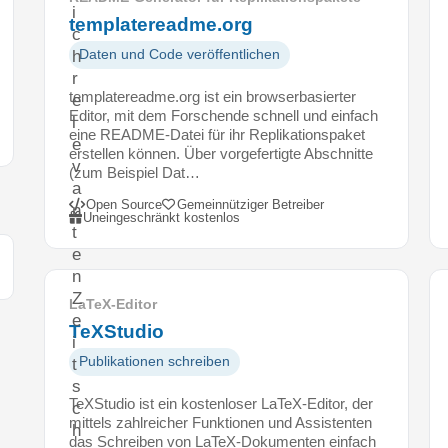
i
templatereadme.org
c
h
Daten und Code veröffentlichen
r
templatereadme.org ist ein browserbasierter
e
Editor, mit dem Forschende schnell und einfach
l
eine README-Datei für ihr Replikationspaket
e
erstellen können. Über vorgefertigte Abschnitte
v
(zum Beispiel Dat…
a
Open Source
Gemeinnütziger Betreiber
n
Uneingeschränkt kostenlos
t
e
n
Z
LaTeX-Editor
e
TeXStudio
i
Publikationen schreiben
t
s
TeXStudio ist ein kostenloser LaTeX-Editor, der
c
mittels zahlreicher Funktionen und Assistenten
h
das Schreiben von LaTeX-Dokumenten einfach