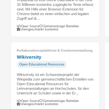
e
32 Millionen kostenlos zugängliche Texte erfasst
d
sind. Mit Hilfe einer Browser-Extension für
e
Chrome bietet es einen einfachen und legalen
r
Zugriff auf di…
n
Open Source
Gemeinnütziger Betreiber
d
Uneingeschränkt kostenlos
e
s
V
e
Kollaborationsplattform & Contentverwaltung
r
Wikiversity
b
Open Educational Resources
a
n
Wikiversity ist ein Schwesterprojekt der
d
Wikipedia zum gemeinschaftlichen Erstellen von
s
Open Educational Resources für
d
Lehrveranstaltungen an Hochschulen, für den
Unterricht an Schulen sowie in der Er…
e
r
Open Source
Gemeinnütziger Betreiber
H
Uneingeschränkt kostenlos