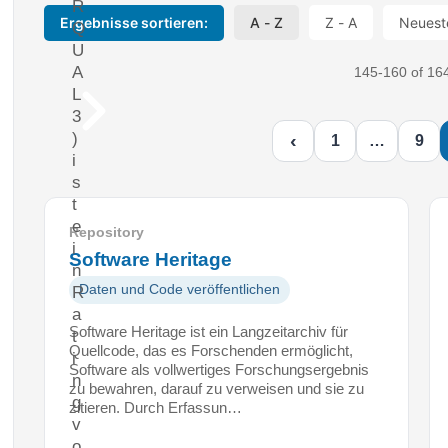
R
Ergebnisse sortieren:
A - Z
Z - A
Neuest
Q
U
A
145-160 of 164
L
3
)
‹
1
…
9
i
s
t
e
Repository
i
Software Heritage
n
Daten und Code veröffentlichen
R
a
Software Heritage ist ein Langzeitarchiv für
t
Quellcode, das es Forschenden ermöglicht,
i
Software als vollwertiges Forschungsergebnis
n
zu bewahren, darauf zu verweisen und sie zu
g
zitieren. Durch Erfassun…
v
o