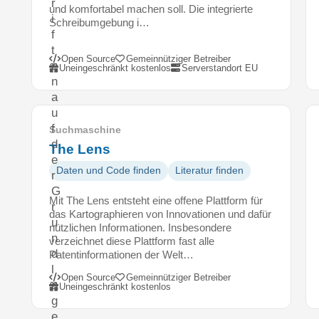
r
und komfortabel machen soll. Die integrierte
i
Schreibumgebung i…
f
t
Open Source
Gemeinnütziger Betreiber
e
Uneingeschränkt kostenlos
Serverstandort EU
n
a
u
f
Suchmaschine
d
The Lens
e
Daten und Code finden
Literatur finden
r
G
Mit The Lens entsteht eine offene Plattform für
r
das Kartographieren von Innovationen und dafür
u
nützlichen Informationen. Insbesondere
n
verzeichnet diese Plattform fast alle
d
Patentinformationen der Welt…
l
Open Source
Gemeinnütziger Betreiber
a
Uneingeschränkt kostenlos
g
e