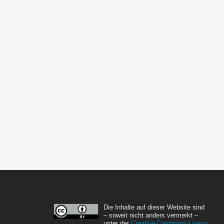
Die Inhalte auf dieser Website sind
– soweit nicht anders vermerkt –
unter der
Creative Commons-Lizenz