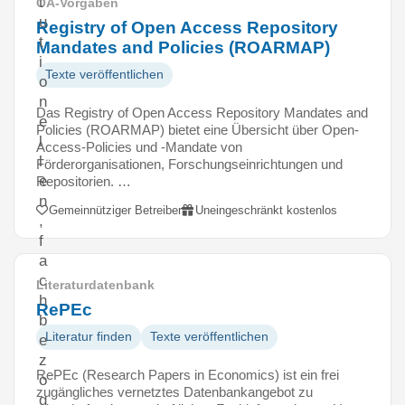
t
OA-Vorgaben
u
Registry of Open Access Repository
t
Mandates and Policies (ROARMAP)
i
Texte veröffentlichen
o
n
Das Registry of Open Access Repository Mandates and
e
Policies (ROARMAP) bietet eine Übersicht über Open-
l
Access-Policies und -Mandate von
l
Förderorganisationen, Forschungseinrichtungen und
e
Repositorien. …
n
Gemeinnütziger Betreiber
Uneingeschränkt kostenlos
,
f
a
c
Literaturdatenbank
h
RePEc
b
Literatur finden
Texte veröffentlichen
e
z
RePEc (Research Papers in Economics) ist ein frei
o
zugängliches vernetztes Datenbankangebot zu
g