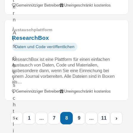
t
Gemeinnütziger Betreiber
Uneingeschränkt kostenlos
e
r
n
.
Austauschplattform
A
ResearchBox
l
s
Daten und Code veröffentlichen
Ü
ResearchBox ist eine Plattform für einen einfachen
Austausch von Daten, Code und Materialien,
b
insbesondere dann, wenn Sie eine Einreichung bei
e
einem Journal vorbereiten. Alle Dateien sind in Boxen
r
als…
s
i
Gemeinnütziger Betreiber
Uneingeschränkt kostenlos
c
h
t
‹
›
s
1
…
7
8
9
…
11
l
i