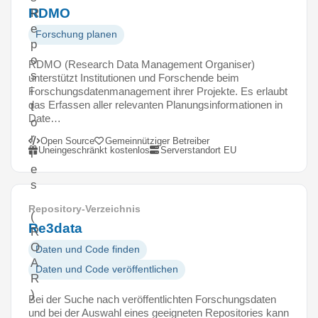
RDMO
R
e
Forschung planen
p
o
RDMO (Research Data Management Organiser)
s
unterstützt Institutionen und Forschende beim
i
Forschungsdatenmanagement ihrer Projekte. Es erlaubt
das Erfassen aller relevanten Planungsinformationen in
t
Date…
o
r
Open Source
Gemeinnütziger Betreiber
Uneingeschränkt kostenlos
Serverstandort EU
i
e
s
Repository-Verzeichnis
(
Re3data
R
O
Daten und Code finden
A
Daten und Code veröffentlichen
R
)
Bei der Suche nach veröffentlichten Forschungsdaten
und bei der Auswahl eines geeigneten Repositories kann