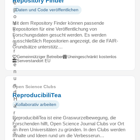
Repository Finder
e
p
Daten und Code veröffentlichen
o
Mit dem Repository Finder können passende
s
Repositorien für eine Veröffentlichung von
i
Forschungsdaten gesucht werden. Es werden
t
ausschließlich Repositorien angezeigt, die die FAIR-
o
Grundsätze unterstütz…
r
Gemeinnütziger Betreiber
Uneingeschränkt kostenlos
i
Serverstandort EU
e
n
u
n
Open Science Clubs
d
ReproducibiliTea
H
Kollaborativ arbeiten
a
r
ReproducibiliTea ist eine Graswurzelbewegung, die
v
Forschenden hilft, Open Science Journal Clubs vor Ort
e
an ihren Universitäten zu gründen. In den Clubs werden
s
Inhalte und Ideen rund um die Verbesserun…