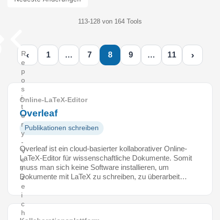
113-128 von 164 Tools
‹
›
R
1
…
7
8
9
…
11
e
p
o
s
i
Online-LaTeX-Editor
t
Overleaf
o
r
Publikationen schreiben
y
-
Overleaf ist ein cloud-basierter kollaborativer Online-
V
LaTeX-Editor für wissenschaftliche Dokumente. Somit
e
muss man sich keine Software installieren, um
r
Dokumente mit LaTeX zu schreiben, zu überarbeit…
z
e
i
c
h