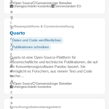
s
Open Source
Gemeinnütziger Betreiber
R
Uneingeschränkt kostenlos
Serverstandort EU
e
g
i
Softwareplattform & Contenterstellung
s
Quarto
t
r
Daten und Code veröffentlichen
y
Publikationen schreiben
o
f
Quarto ist eine Open-Source-Plattform für
O
wissenschaftliche und technische Publikationen, die auf
p
der Konvertierungssoftware Pandoc basiert. Sie
e
ermöglicht es Forschern, aus reinem Text und Code
hochw…
n
A
Open Source
Gemeinnütziger Betreiber
c
Uneingeschränkt kostenlos
c
e
s
Forschungsdatenmanagement
s