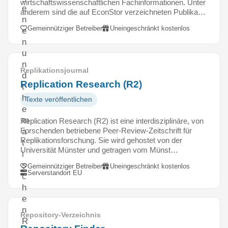
wirtschaftswissenschaftlichen Fachinformationen. Unter
e
anderem sind die auf EconStor verzeichneten Publika…
n
Gemeinnütziger Betreiber
Uneingeschränkt kostenlos
e
n
u
n
Replikationsjournal
d
Replication Research (R2)
t
h
Texte veröffentlichen
e
m
Replication Research (R2) ist eine interdisziplinäre, von
Forschenden betriebene Peer-Review-Zeitschrift für
a
Replikationsforschung. Sie wird gehostet von der
t
Universität Münster und getragen vom Münst…
i
s
Gemeinnütziger Betreiber
Uneingeschränkt kostenlos
Serverstandort EU
c
h
e
n
Repository-Verzeichnis
R