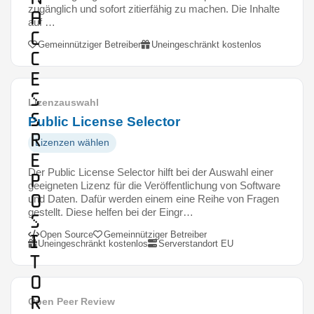
zugänglich und sofort zitierfähig zu machen. Die Inhalte
A
auf …
c
Gemeinnütziger Betreiber
Uneingeschränkt kostenlos
c
e
s
Lizenzauswahl
s
Public License Selector
R
Lizenzen wählen
e
Der Public License Selector hilft bei der Auswahl einer
p
geeigneten Lizenz für die Veröffentlichung von Software
o
und Daten. Dafür werden einem eine Reihe von Fragen
gestellt. Diese helfen bei der Eingr…
s
Open Source
Gemeinnütziger Betreiber
i
Uneingeschränkt kostenlos
Serverstandort EU
t
o
r
Open Peer Review