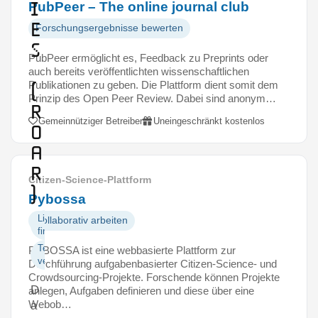
i
PubPeer – The online journal club
e
Forschungsergebnisse bewerten
s
PubPeer ermöglicht es, Feedback zu Preprints oder
auch bereits veröffentlichten wissenschaftlichen
Publikationen zu geben. Die Plattform dient somit dem
(
Prinzip des Open Peer Review. Dabei sind anonym…
R
Gemeinnütziger Betreiber
Uneingeschränkt kostenlos
O
A
R
Citizen-Science-Plattform
)
Pybossa
Literatur
Kollaborativ arbeiten
finden
Texte
PYBOSSA ist eine webbasierte Plattform zur
veröffentlichen
Durchführung aufgabenbasierter Citizen-Science- und
Crowdsourcing-Projekte. Forschende können Projekte
D
anlegen, Aufgaben definieren und diese über eine
Webob…
a