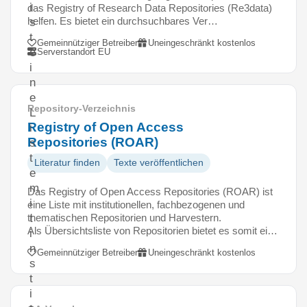
i
das Registry of Research Data Repositories (Re3data)
helfen. Es bietet ein durchsuchbares Ver…
s
t
Gemeinnütziger Betreiber
Uneingeschränkt kostenlos
e
Serverstandort EU
i
n
e
Repository-Verzeichnis
L
Registry of Open Access
i
Repositories (ROAR)
s
t
Literatur finden
Texte veröffentlichen
e
m
Das Registry of Open Access Repositories (ROAR) ist
i
eine Liste mit institutionellen, fachbezogenen und
thematischen Repositorien und Harvestern.
t
Als Übersichtsliste von Repositorien bietet es somit ei…
i
n
Gemeinnütziger Betreiber
Uneingeschränkt kostenlos
s
t
i