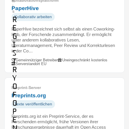
Kollaborationsplattform
n
i
PaperHive
s
Kollaborativ arbeiten
R
e
PaperHive bezeichnet sich selbst als einen Coworking-
g
Hub, der Forschende zusammenbringt. Er ermöglicht
unter anderem kollaboratives Lesen,
i
Literaturmanagement, Peer Review und Korrekturlesen
s
in der Co…
t
Gemeinnütziger Betreiber
Uneingeschränkt kostenlos
Serverstandort EU
r
y
o
Preprint-Server
f
Preprints.org
O
Texte veröffentlichen
p
Preprints.org ist ein Preprint-Service, der es
e
Forschenden ermöglicht, frühe Versionen ihrer
n
Forschungsergebnisse dauerhaft im Open Access