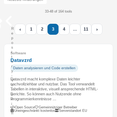
33-48 of 164 tools
‹
›
R
1
2
3
4
…
11
e
p
o
s
i
Software
t
Datavzrd
o
r
Daten analysieren und Code erstellen
y
-
Datavzrd macht komplexe Daten leichter
V
nachvollziehbar und nutzbar. Das Tool verwandelt
e
Tabellen in interaktive, visuell ansprechende HTML-
r
Berichte. So können auch Nutzende ohne
z
Programmierkenntnisse …
e
i
Open Source
Gemeinnütziger Betreiber
c
Uneingeschränkt kostenlos
Serverstandort EU
h