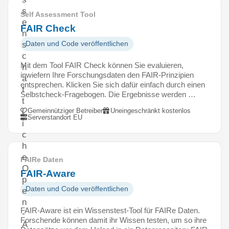
s
Self Assessment Tool
e
FAIR Check
n
Daten und Code veröffentlichen
s
c
Mit dem Tool FAIR Check können Sie evaluieren,
h
inwiefern Ihre Forschungsdaten den FAIR-Prinzipien
a
entsprechen. Klicken Sie sich dafür einfach durch einen
f
Selbstcheck-Fragebogen. Die Ergebnisse werden …
t
Gemeinnütziger Betreiber
Uneingeschränkt kostenlos
l
Serverstandort EU
i
c
h
e
FAIRe Daten
O
FAIR-Aware
p
Daten und Code veröffentlichen
e
n
FAIR-Aware ist ein Wissenstest-Tool für FAIRe Daten.
-
Forschende können damit ihr Wissen testen, um so ihre
A