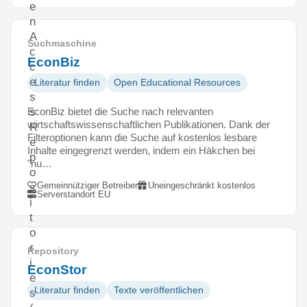
e
n
A
Suchmaschine
c
EconBiz
c
e
Literatur finden
Open Educational Resources
s
EconBiz bietet die Suche nach relevanten
s
wirtschaftswissenschaftlichen Publikationen. Dank der
R
Filteroptionen kann die Suche auf kostenlos lesbare
e
Inhalte eingegrenzt werden, indem ein Häkchen bei
p
"nu…
o
Gemeinnütziger Betreiber
Uneingeschränkt kostenlos
s
Serverstandort EU
i
t
o
r
Repository
i
EconStor
e
Literatur finden
Texte veröffentlichen
s