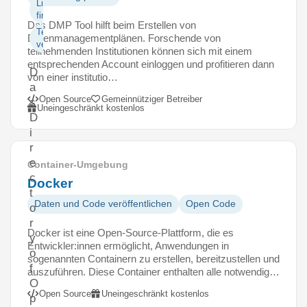
Literatur
finden
Das DMP Tool hilft beim Erstellen von
Texte
Datenmanagementplänen. Forschende von
veröffentlichen
teilnehmenden Institutionen können sich mit einem
entsprechenden Account einloggen und profitieren dann
D
von einer institutio…
a
Open Source
Gemeinnütziger Betreiber
s
Uneingeschränkt kostenlos
D
i
r
e
Container-Umgebung
c
Docker
t
Daten und Code veröffentlichen
Open Code
o
r
Docker ist eine Open-Source-Plattform, die es
y
Entwickler:innen ermöglicht, Anwendungen in
o
sogenannten Containern zu erstellen, bereitzustellen und
f
auszuführen. Diese Container enthalten alle notwendig…
O
Open Source
Uneingeschränkt kostenlos
p