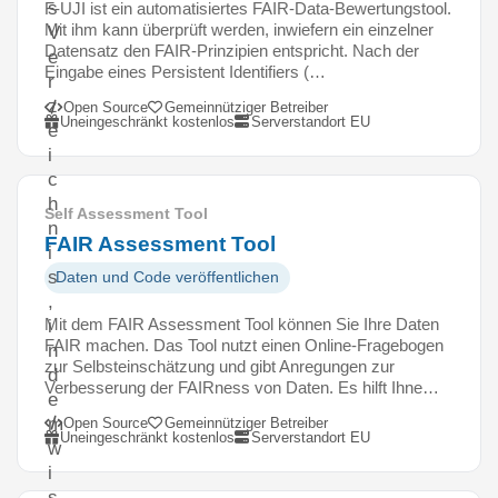
s
F-UJI ist ein automatisiertes FAIR-Data-Bewertungstool.
Mit ihm kann überprüft werden, inwiefern ein einzelner
V
Datensatz den FAIR-Prinzipien entspricht. Nach der
e
Eingabe eines Persistent Identifiers (…
r
z
Open Source
Gemeinnütziger Betreiber
Uneingeschränkt kostenlos
Serverstandort EU
e
i
c
h
Self Assessment Tool
n
FAIR Assessment Tool
i
s
Daten und Code veröffentlichen
,
Mit dem FAIR Assessment Tool können Sie Ihre Daten
i
FAIR machen. Das Tool nutzt einen Online-Fragebogen
n
zur Selbsteinschätzung und gibt Anregungen zur
d
Verbesserung der FAIRness von Daten. Es hilft Ihne…
e
m
Open Source
Gemeinnütziger Betreiber
Uneingeschränkt kostenlos
Serverstandort EU
w
i
s