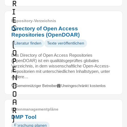
r
i
e
Repository-Verzeichnis
s
Directory of Open Access
Repositories (OpenDOAR)
(
Literatur finden
Texte veröffentlichen
O
Das Directory of Open Access Repositories
p
(OpenDOAR) ist ein qualitätsgeprüftes globales
Verzeichnis, in dem wissenschaftliche Open-Access-
e
Repositorien mit unterschiedlichen Inhaltstypen, unter
n
andere…
D
Gemeinnütziger Betreiber
Uneingeschränkt kostenlos
O
A
R
Datenmanagementpläne
DMP Tool
)
Forschung planen