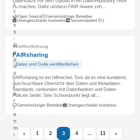
Datensätze vor dem Upload in ein Datenrepository FAIR
c
zu machen. Dafür umfasst FAIR-Aware zeh…
c
Open Source
Gemeinnütziger Betreiber
e
Uneingeschränkt kostenlos
Serverstandort EU
s
s
-
R
Veröffentlichung
e
FAIRsharing
p
Daten und Code veröffentlichen
o
s
FAIRsharing ist ein hilfreiches Tool, da es eine kuratierte,
i
durchsuchbare Übersicht über Daten und Metadaten-
t
Standards, verbunden mit Datenbanken und Daten-
o
Policies bietet. Sein Schwerpunkt liegt all…
r
Gemeinnütziger Betreiber
Uneingeschränkt kostenlos
i
e
n
m
‹
›
1
2
3
4
…
11
i