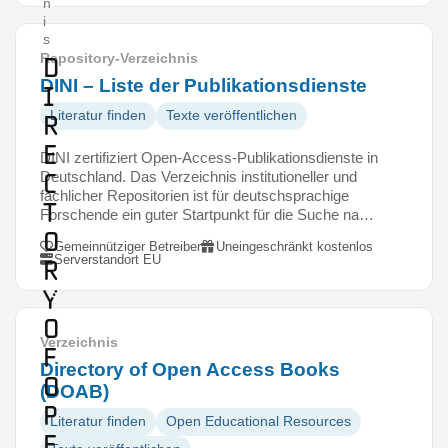
n
i
s
Repository-Verzeichnis
D
DINI – Liste der Publikationsdienste
i
Literatur finden
Texte veröffentlichen
r
e
DINI zertifiziert Open-Access-Publikationsdienste in
c
Deutschland. Das Verzeichnis institutioneller und
fachlicher Repositorien ist für deutschsprachige
t
Forschende ein guter Startpunkt für die Suche na…
o
Gemeinnütziger Betreiber
Uneingeschränkt kostenlos
Serverstandort EU
r
y
o
Verzeichnis
f
Directory of Open Access Books
O
(DOAB)
p
Literatur finden
Open Educational Resources
e