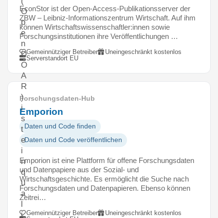
(
EconStor ist der Open-Access-Publikationsserver der
O
ZBW – Leibniz-Informationszentrum Wirtschaft. Auf ihm
p
können Wirtschaftswissenschaftler:innen sowie
e
Forschungsinstitutionen ihre Veröffentlichungen …
n
Gemeinnütziger Betreiber
Uneingeschränkt kostenlos
D
Serverstandort EU
O
A
R
)
Forschungsdaten-Hub
i
Emporion
s
Daten und Code finden
t
e
Daten und Code veröffentlichen
i
Emporion ist eine Plattform für offene Forschungsdaten
n
und Datenpapiere aus der Sozial- und
q
Wirtschaftsgeschichte. Es ermöglicht die Suche nach
u
Forschungsdaten und Datenpapieren. Ebenso können
a
Zeitrei…
l
Gemeinnütziger Betreiber
Uneingeschränkt kostenlos
i