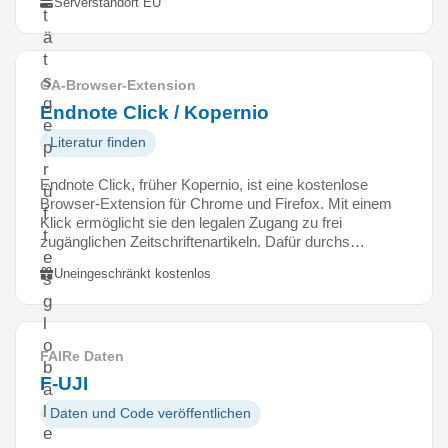
Serverstandort EU
t
ä
t
s
OA-Browser-Extension
g
Endnote Click / Kopernio
e
Literatur finden
p
r
Endnote Click, früher Kopernio, ist eine kostenlose
ü
Browser-Extension für Chrome und Firefox. Mit einem
f
Klick ermöglicht sie den legalen Zugang zu frei
t
zugänglichen Zeitschriftenartikeln. Dafür durchs…
e
Uneingeschränkt kostenlos
s
g
l
o
FAIRe Daten
b
F-UJI
a
l
Daten und Code veröffentlichen
e