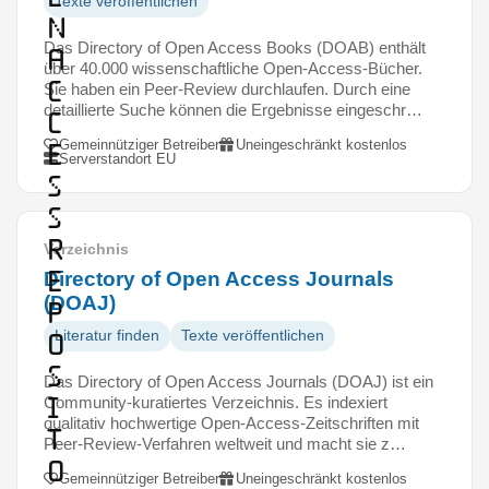
Texte veröffentlichen
n
Das Directory of Open Access Books (DOAB) enthält
A
über 40.000 wissenschaftliche Open-Access-Bücher.
c
Sie haben ein Peer-Review durchlaufen. Durch eine
detaillierte Suche können die Ergebnisse eingeschr…
c
Gemeinnütziger Betreiber
Uneingeschränkt kostenlos
e
Serverstandort EU
s
s
R
Verzeichnis
e
Directory of Open Access Journals
(DOAJ)
p
o
Literatur finden
Texte veröffentlichen
s
Das Directory of Open Access Journals (DOAJ) ist ein
i
Community-kuratiertes Verzeichnis. Es indexiert
qualitativ hochwertige Open-Access-Zeitschriften mit
t
Peer-Review-Verfahren weltweit und macht sie z…
o
Gemeinnütziger Betreiber
Uneingeschränkt kostenlos