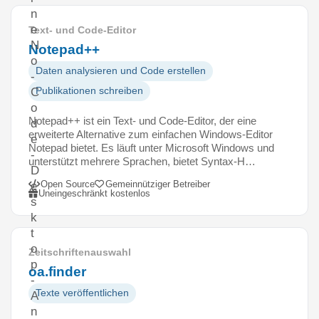
n
e
Text- und Code-Editor
N
Notepad++
o
Daten analysieren und Code erstellen
-
Publikationen schreiben
C
o
Notepad++ ist ein Text- und Code-Editor, der eine
d
erweiterte Alternative zum einfachen Windows-Editor
e
Notepad bietet. Es läuft unter Microsoft Windows und
-
unterstützt mehrere Sprachen, bietet Syntax-H…
D
Open Source
Gemeinnütziger Betreiber
e
Uneingeschränkt kostenlos
s
k
t
o
Zeitschriftenauswahl
p
oa.finder
-
Texte veröffentlichen
A
n