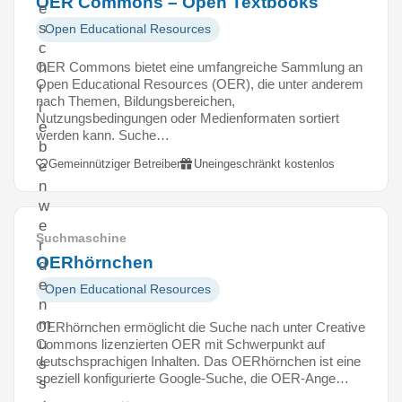
OER Commons – Open Textbooks
e
s
Open Educational Resources
c
OER Commons bietet eine umfangreiche Sammlung an
h
Open Educational Resources (OER), die unter anderem
r
nach Themen, Bildungsbereichen,
i
Nutzungsbedingungen oder Medienformaten sortiert
e
werden kann. Suche…
b
Gemeinnütziger Betreiber
Uneingeschränkt kostenlos
e
n
w
e
Suchmaschine
r
OERhörnchen
d
e
Open Educational Resources
n
m
OERhörnchen ermöglicht die Suche nach unter Creative
u
Commons lizenzierten OER mit Schwerpunkt auf
deutschsprachigen Inhalten. Das OERhörnchen ist eine
s
speziell konfigurierte Google-Suche, die OER-Ange…
s