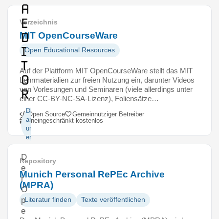
a
E
Verzeichnis
d
MIT OpenCourseWare
i
Open Educational Resources
t
Auf der Plattform MIT OpenCourseWare stellt das MIT
o
Lehrmaterialien zur freien Nutzung ein, darunter Videos
von Vorlesungen und Seminaren (viele allerdings unter
r
einer CC-BY-NC-SA-Lizenz), Foliensätze…
Daten
Open Source
Gemeinnütziger Betreiber
analysieren
Uneingeschränkt kostenlos
und Code
erstellen
D
Repository
e
Munich Personal RePEc Archive
r
(MPRA)
O
p
Literatur finden
Texte veröffentlichen
e