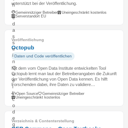
unterstützt bei der Veröffentlichung.
h
n
Gemeinnütziger Betreiber
Uneingeschränkt kostenlos
Serverstandort EU
e
d
a
s
Veröffentlichung
s
Octopub
e
i
Daten und Code veröffentlichen
n
Q
Mit dem vom Open Data Institute entwickelten Tool
Octopub lernt man laut der Betreiberangaben die Zukunft
u
der Veröffentlichung von Open Data kennen. Es hilft
e
Forschenden dabei, ihre Daten zu validiere…
l
l
Open Source
Gemeinnütziger Betreiber
Uneingeschränkt kostenlos
c
o
d
e
Verzeichnis & Contenterstellung
g