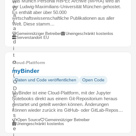
Das Munich Personal RePEc Archive (MPRA) wird an
n
der Ludwig-Maximilians-Universität München gehostet.
D
Es enthält aber über 50.000
a
wirtschaftswissenschaftliche Publikationen aus aller
t
Welt. Diese stamm…
a
Gemeinnütziger Betreiber
Uneingeschränkt kostenlos
E
Serverstandort EU
d
i
t
o
Cloud-Plattform
r
myBinder
(
Daten und Code veröffentlichen
Open Code
O
D
MyBinder ist eine Cloud-Plattform, mit der Jupyter
E
Notebooks direkt aus einem Git-Repositorium heraus
)
gestartet und geteilt werden können. Änderungen
i
können wieder zurück ins GitHub- oder GitLab-Repos…
s
Open Source
Gemeinnütziger Betreiber
t
Uneingeschränkt kostenlos
e
i