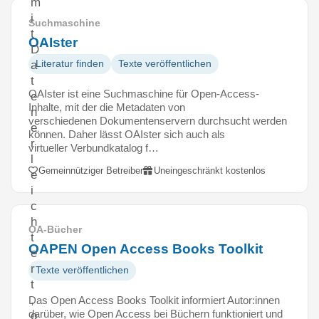
m
i
Suchmaschine
t
OAIster
D
Literatur finden
Texte veröffentlichen
a
t
OAIster ist eine Suchmaschine für Open-Access-
e
Inhalte, mit der die Metadaten von
n
verschiedenen Dokumentenservern durchsucht werden
e
können. Daher lässt OAIster sich auch als
r
virtueller Verbundkatalog f…
l
Gemeinnütziger Betreiber
Uneingeschränkt kostenlos
e
i
c
h
OA-Bücher
t
OAPEN Open Access Books Toolkit
e
r
Texte veröffentlichen
t
,
Das Open Access Books Toolkit informiert Autor:innen
darüber, wie Open Access bei Büchern funktioniert und
o