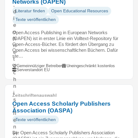
Networks (OAPEN)
,
Literatur finden
Open Educational Resources
d
i
Texte veröffentlichen
e
o
Open Access Publishing in European Networks
(OAPEN) ist in erster Linie ein Volltext-Repository für
h
Open-Access-Bücher. Es fördert den Übergang zu
n
Open Access bei wissenschaftlichen Büchern. Dafür
e
ste…
t
e
Gemeinnütziger Betreiber
Uneingeschränkt kostenlos
Serverstandort EU
c
h
n
i
Zeitschriftenauswahl
s
Open Access Scholarly Publishers
c
Association (OASPA)
h
e
Texte veröffentlichen
n
Die Open Access Scholarly Publishers Association
H