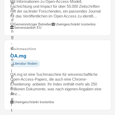
Mit Informationen zu Open-Access-Modell,
w
Fachrichtung und Impact für über 55.000 Zeitschriften
e
hilft der oa.finder Forschenden, ein passendes Journal
n
für das Veröffentlichen im Open Access zu identifi…
d
Gemeinnütziger Betreiber
Uneingeschränkt kostenlos
u
Serverstandort EU
n
g
,
d
Suchmaschine
i
OA.mg
e
Literatur finden
d
i
OA.mg ist eine Suchmaschine für wissenschaftliche
e
Open-Access-Papers, die auch eine Chrome-
A
Erweiterung anbietet. Ihr Index enthält mehr als 250
r
Millionen Dokumente, was nach eigenen Angaben eine
b
einz…
e
Uneingeschränkt kostenlos
i
t