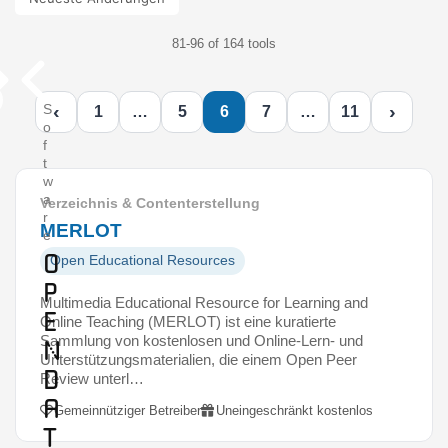
81-96 of 164 tools
‹
›
S
1
…
5
6
7
…
11
o
f
t
w
a
Verzeichnis & Contenterstellung
r
MERLOT
e
O
Open Educational Resources
p
Multimedia Educational Resource for Learning and
e
Online Teaching (MERLOT) ist eine kuratierte
Sammlung von kostenlosen und Online-Lern- und
n
Unterstützungsmaterialien, die einem Open Peer
D
Review unterl…
a
Gemeinnütziger Betreiber
Uneingeschränkt kostenlos
t