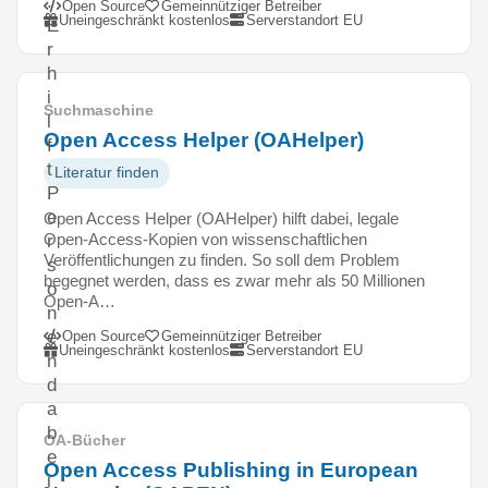
.
Open Source
Gemeinnütziger Betreiber
Uneingeschränkt kostenlos
Serverstandort EU
E
r
h
i
Suchmaschine
l
Open Access Helper (OAHelper)
f
t
Literatur finden
P
e
Open Access Helper (OAHelper) hilft dabei, legale
Open-Access-Kopien von wissenschaftlichen
r
Veröffentlichungen zu finden. So soll dem Problem
s
begegnet werden, dass es zwar mehr als 50 Millionen
o
Open-A…
n
e
Open Source
Gemeinnütziger Betreiber
Uneingeschränkt kostenlos
Serverstandort EU
n
d
a
b
OA-Bücher
e
Open Access Publishing in European
i