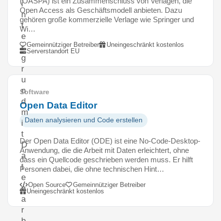
(OASPA) ist ein Zusammenschluss von Verlagen, die
i
Open Access als Geschäftsmodell anbieten. Dazu
n
gehören große kommerzielle Verlage wie Springer und
t
Wi…
e
Gemeinnütziger Betreiber
Uneingeschränkt kostenlos
r
Serverstandort EU
g
r
u
n
Software
d
Open Data Editor
m
Daten analysieren und Code erstellen
i
t
Der Open Data Editor (ODE) ist eine No-Code-Desktop-
D
Anwendung, die die Arbeit mit Daten erleichtert, ohne
a
dass ein Quellcode geschrieben werden muss. Er hilft
t
Personen dabei, die ohne technischen Hint…
e
Open Source
Gemeinnütziger Betreiber
n
Uneingeschränkt kostenlos
a
r
b