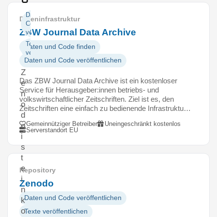
Daten und
Dateninfrastruktur
Code
ZBW Journal Data Archive
veröffentlichen
Texte
Daten und Code finden
veröffentlichen
Daten und Code veröffentlichen
Z
Das ZBW Journal Data Archive ist ein kostenloser
e
Service für Herausgeber:innen betriebs- und
n
volkswirtschaftlicher Zeitschriften. Ziel ist es, den
o
Zeitschriften eine einfach zu bedienende Infrastruktu…
d
Gemeinnütziger Betreiber
Uneingeschränkt kostenlos
o
Serverstandort EU
i
s
t
e
Repository
i
Zenodo
n
Daten und Code veröffentlichen
k
o
Texte veröffentlichen