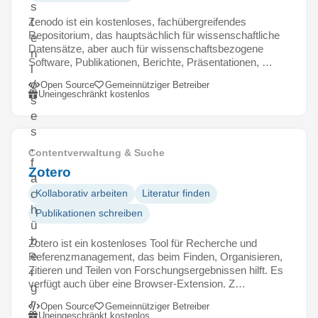
s
Zenodo ist ein kostenloses, fachübergreifendes
t
Repositorium, das hauptsächlich für wissenschaftliche
e
Datensätze, aber auch für wissenschaftsbezogene
n
Software, Publikationen, Berichte, Präsentationen, …
l
o
Open Source
Gemeinnütziger Betreiber
Uneingeschränkt kostenlos
s
e
s
,
Contentverwaltung & Suche
f
Zotero
a
c
Kollaborativ arbeiten
Literatur finden
h
Publikationen schreiben
ü
b
Zotero ist ein kostenloses Tool für Recherche und
e
Referenzmanagement, das beim Finden, Organisieren,
Zitieren und Teilen von Forschungsergebnissen hilft. Es
r
verfügt auch über eine Browser-Extension. Z…
g
r
Open Source
Gemeinnütziger Betreiber
Uneingeschränkt kostenlos