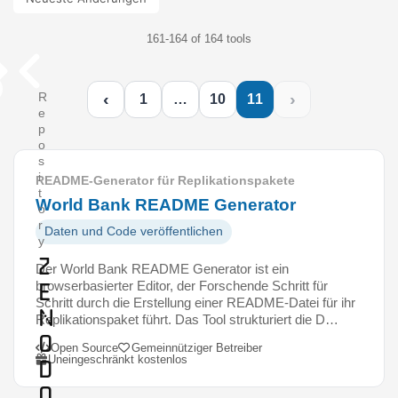
161-164 of 164 tools
‹
›
R
1
…
10
11
e
p
o
s
i
README-Generator für Replikationspakete
t
World Bank README Generator
o
r
Daten und Code veröffentlichen
y
Z
Der World Bank README Generator ist ein
e
browserbasierter Editor, der Forschende Schritt für
Schritt durch die Erstellung einer README-Datei für ihr
n
Replikationspaket führt. Das Tool strukturiert die D…
o
Open Source
Gemeinnütziger Betreiber
Uneingeschränkt kostenlos
d
o