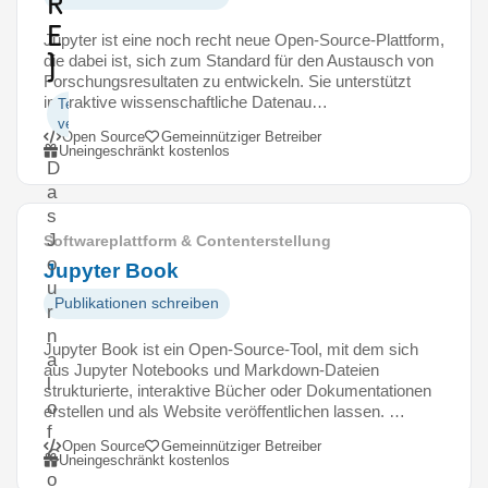
R
E
Jupyter ist eine noch recht neue Open-Source-Plattform,
)
die dabei ist, sich zum Standard für den Austausch von
Forschungsresultaten zu entwickeln. Sie unterstützt
interaktive wissenschaftliche Datenau…
Texte
veröffentlichen
Open Source
Gemeinnütziger Betreiber
Uneingeschränkt kostenlos
D
a
s
J
Softwareplattform & Contenterstellung
o
Jupyter Book
u
Publikationen schreiben
r
n
Jupyter Book ist ein Open-Source-Tool, mit dem sich
a
aus Jupyter Notebooks und Markdown-Dateien
l
strukturierte, interaktive Bücher oder Dokumentationen
o
erstellen und als Website veröffentlichen lassen. …
f
Open Source
Gemeinnütziger Betreiber
C
Uneingeschränkt kostenlos
o