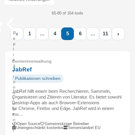
65-80 of 164 tools
‹
›
R
1
…
4
5
6
…
11
e
p
l
i
k
Contentverwaltung
a
JabRef
t
i
Publikationen schreiben
o
n
JabRef hilft einem beim Recherchieren, Sammeln,
s
Organisieren und Zitieren von Literatur. Es bietet sowohl
j
Desktop-Apps als auch Browser-Extensions
o
für Chrome, Firefox und Edge. JabRef wird in einem
u
mu…
r
n
Open Source
Gemeinnütziger Betreiber
a
Uneingeschränkt kostenlos
Serverstandort EU
l