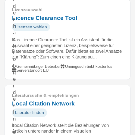
d
Lizenzauswahl
e
Licence Clearance Tool
r
N
Lizenzen wählen
a
c
Das Licence Clearance Tool ist ein Assistent für die
Auswahl einer geeigneten Lizenz, beispielsweise für
h
Datensätze oder Software. Dafür bietet es zwei Ansätze
f
zur "Klärung": Zum einen eine Klärung au…
o
l
Gemeinnütziger Betreiber
Uneingeschränkt kostenlos
Serverstandort EU
g
e
r
d
Literatursuche & -empfehlungen
e
Local Citation Network
s
I
Literatur finden
n
Local Citation Network stellt die Beziehungen von
t
Artikeln untereinander in einem visuellen
e