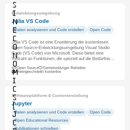
s
i
Entwicklungsumgebung
n
Julia VS Code
E
Daten analysieren und Code erstellen
Open Code
c
Julia VS Code ist eine Erweiterung der kostenlosen
o
Open-Source-Entwicklungsumgebung Visual Studio
Code (VS Code) von Microsoft. Diese bietet eine
n
Vielzahl an Funktionen, die speziell auf die Bedürfnis…
o
Open Source
Gemeinnütziger Betreiber
m
Uneingeschränkt kostenlos
i
c
s
Softwareplattform & Contenterstellung
Jupyter
(
J
Daten analysieren und Code erstellen
Open Code
C
Open Educational Resources
Publikationen schreiben