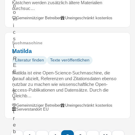
Kästchen werden zusätzlich ältere Materialien
n
durchsuc…
o
Gemeinnütziger Betreiber
Uneingeschränkt kostenlos
m
i
c
s
Suchmaschine
(
Matilda
I
R
Literatur finden
Texte veröffentlichen
E
E
Matilda ist eine Open-Science-Suchmaschine, die
)
darauf abzielt, Referenzen und Zitationsdaten ebenso
nutzbar zu machen wie wissenschaftliche Open-
.
Access-Publikationen und Datensätze. Durch die
E
Gleichb…
s
s
Gemeinnütziger Betreiber
Uneingeschränkt kostenlos
Serverstandort EU
t
r
e
b