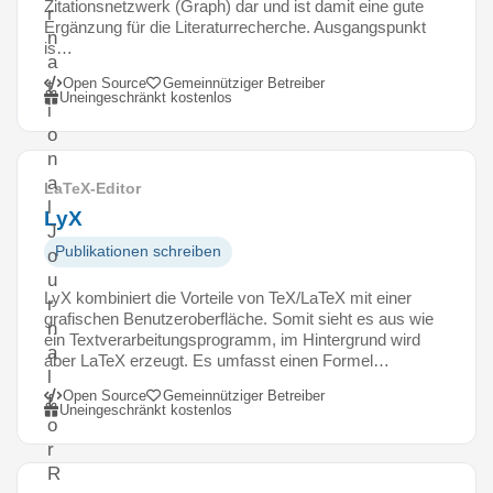
Zitationsnetzwerk (Graph) dar und ist damit eine gute
r
Ergänzung für die Literaturrecherche. Ausgangspunkt
n
is…
a
Open Source
Gemeinnütziger Betreiber
t
Uneingeschränkt kostenlos
i
o
n
a
LaTeX-Editor
l
LyX
J
Publikationen schreiben
o
u
LyX kombiniert die Vorteile von TeX/LaTeX mit einer
r
grafischen Benutzeroberfläche. Somit sieht es aus wie
n
ein Textverarbeitungsprogramm, im Hintergrund wird
a
aber LaTeX erzeugt. Es umfasst einen Formel…
l
Open Source
Gemeinnütziger Betreiber
f
Uneingeschränkt kostenlos
o
r
R