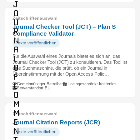
J
o
Zeitschriftenauswahl
u
Journal Checker Tool (JCT) – Plan S
r
Compliance Validator
n
Texte veröffentlichen
a
Für die Auswahl eines Journals bietet es sich an, das
l
Journal Checker Tool (JCT) zu konsultieren. Das Tool ist
o
eine Suchmaschine, die prüft, ob ein Journal in
Übereinstimmung mit der Open Access Polic…
f
C
Gemeinnütziger Betreiber
Uneingeschränkt kostenlos
Serverstandort EU
o
m
m
Zeitschriftenauswahl
e
Journal Citation Reports (JCR)
n
Texte veröffentlichen