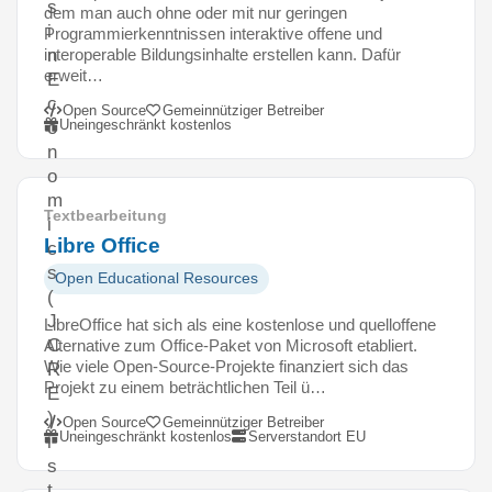
s
dem man auch ohne oder mit nur geringen
i
Programmierkenntnissen interaktive offene und
interoperable Bildungsinhalte erstellen kann. Dafür
n
erweit…
E
c
Open Source
Gemeinnütziger Betreiber
Uneingeschränkt kostenlos
o
n
o
m
Textbearbeitung
i
Libre Office
c
s
Open Educational Resources
(
J
LibreOffice hat sich als eine kostenlose und quelloffene
C
Alternative zum Office-Paket von Microsoft etabliert.
Wie viele Open-Source-Projekte finanziert sich das
R
Projekt zu einem beträchtlichen Teil ü…
E
)
Open Source
Gemeinnütziger Betreiber
Uneingeschränkt kostenlos
Serverstandort EU
i
s
t