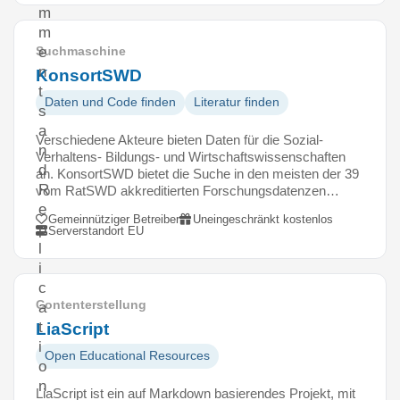
m
m
e
Suchmaschine
n
KonsortSWD
t
Daten und Code finden
Literatur finden
s
a
Verschiedene Akteure bieten Daten für die Sozial-
n
Verhaltens- Bildungs- und Wirtschaftswissenschaften
d
an. KonsortSWD bietet die Suche in den meisten der 39
R
vom RatSWD akkreditierten Forschungsdatenzen…
e
Gemeinnütziger Betreiber
Uneingeschränkt kostenlos
p
Serverstandort EU
l
i
c
Contenterstellung
a
t
LiaScript
i
Open Educational Resources
o
n
LiaScript ist ein auf Markdown basierendes Projekt, mit