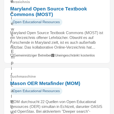
e
Verzeichnis
-
Maryland Open Source Textbook
v
Commons (MOST)
i
Open Educational Resources
e
w
Maryland Open Source Textbook Commons (MOST) ist
s
ein Verzeichnis offener Lehrbücher. Obwohl es auf
i
Forschende in Maryland zielt, ist es auch außerhalb
n
nutzbar. Das kollaborative Online-Verzeichnis hat…
E
Gemeinnütziger Betreiber
Uneingeschränkt kostenlos
m
p
i
r
Suchmaschine
i
Mason OER Metafinder (MOM)
c
a
Open Educational Resources
l
MOM durchsucht 22 Quellen von Open Educational
E
Resources (OER) simultan in Echtzeit, darunter OASIS
c
und OpenStax. Bei aktiviertem "Deeper search"-
o