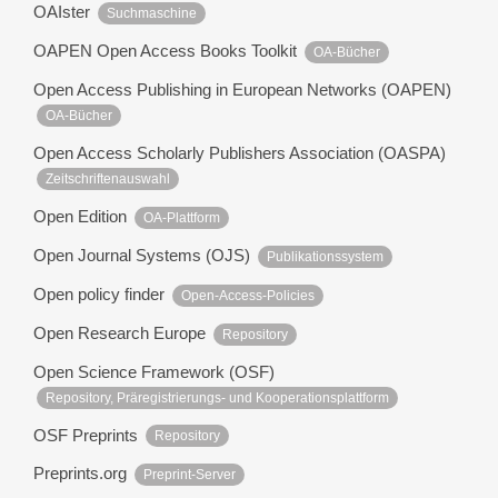
OAIster
Suchmaschine
OAPEN Open Access Books Toolkit
OA-Bücher
Open Access Publishing in European Networks (OAPEN)
OA-Bücher
Open Access Scholarly Publishers Association (OASPA)
Zeitschriftenauswahl
Open Edition
OA-Plattform
Open Journal Systems (OJS)
Publikationssystem
Open policy finder
Open-Access-Policies
Open Research Europe
Repository
Open Science Framework (OSF)
Repository, Präregistrierungs- und Kooperationsplattform
OSF Preprints
Repository
Preprints.org
Preprint-Server