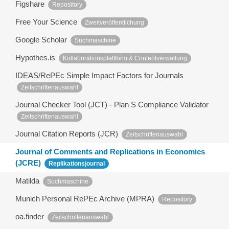
Figshare
Repository
Free Your Science
Zweitveröffentlichung
Google Scholar
Suchmaschine
Hypothes.is
Kollaborationsplattform & Contentverwaltung
IDEAS/RePEc Simple Impact Factors for Journals
Zeitschriftenauswahl
Journal Checker Tool (JCT) - Plan S Compliance Validator
Zeitschriftenauswahl
Journal Citation Reports (JCR)
Zeitschriftenauswahl
Journal of Comments and Replications in Economics
(JCRE)
Replikationsjournal
Matilda
Suchmaschine
Munich Personal RePEc Archive (MPRA)
Repository
oa.finder
Zeitschriftenauswahl