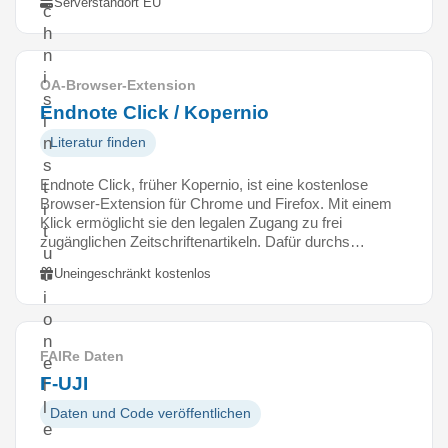
Serverstandort EU
c
h
n
i
OA-Browser-Extension
s
Endnote Click / Kopernio
i
n
Literatur finden
s
Endnote Click, früher Kopernio, ist eine kostenlose
t
Browser-Extension für Chrome und Firefox. Mit einem
i
Klick ermöglicht sie den legalen Zugang zu frei
t
zugänglichen Zeitschriftenartikeln. Dafür durchs…
u
Uneingeschränkt kostenlos
t
i
o
n
FAIRe Daten
e
F-UJI
l
l
Daten und Code veröffentlichen
e