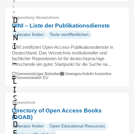
n
i
s
Repository-Verzeichnis
D
DINI – Liste der Publikationsdienste
I
Literatur finden
Texte veröffentlichen
N
I
DINI zertifiziert Open-Access-Publikationsdienste in
Deutschland. Das Verzeichnis institutioneller und
fachlicher Repositorien ist für deutschsprachige
–
Forschende ein guter Startpunkt für die Suche na…
Gemeinnütziger Betreiber
Uneingeschränkt kostenlos
Serverstandort EU
L
i
s
Verzeichnis
t
Directory of Open Access Books
e
(DOAB)
d
Literatur finden
Open Educational Resources
e