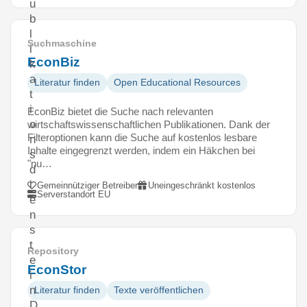
u
b
l
Suchmaschine
i
EconBiz
k
a
Literatur finden
Open Educational Resources
t
i
EconBiz bietet die Suche nach relevanten
o
wirtschaftswissenschaftlichen Publikationen. Dank der
Filteroptionen kann die Suche auf kostenlos lesbare
n
Inhalte eingegrenzt werden, indem ein Häkchen bei
s
"nu…
d
i
Gemeinnütziger Betreiber
Uneingeschränkt kostenlos
Serverstandort EU
e
n
s
t
Repository
e
EconStor
i
n
Literatur finden
Texte veröffentlichen
D