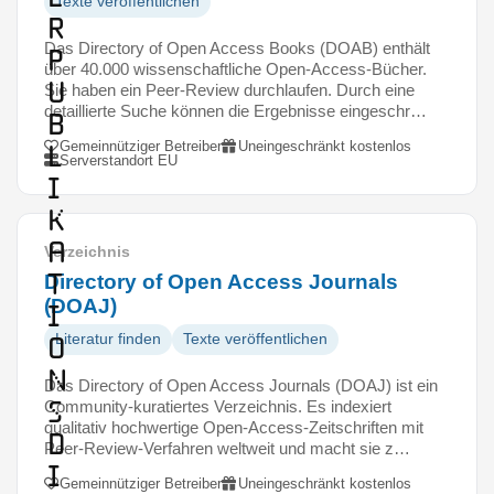
Texte veröffentlichen
r
Das Directory of Open Access Books (DOAB) enthält
P
über 40.000 wissenschaftliche Open-Access-Bücher.
u
Sie haben ein Peer-Review durchlaufen. Durch eine
detaillierte Suche können die Ergebnisse eingeschr…
b
Gemeinnütziger Betreiber
Uneingeschränkt kostenlos
l
Serverstandort EU
i
k
a
Verzeichnis
t
Directory of Open Access Journals
(DOAJ)
i
o
Literatur finden
Texte veröffentlichen
n
Das Directory of Open Access Journals (DOAJ) ist ein
s
Community-kuratiertes Verzeichnis. Es indexiert
qualitativ hochwertige Open-Access-Zeitschriften mit
d
Peer-Review-Verfahren weltweit und macht sie z…
i
Gemeinnütziger Betreiber
Uneingeschränkt kostenlos