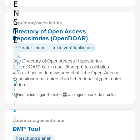
e
n
s
Repository-Verzeichnis
t
Directory of Open Access
Repositories (OpenDOAR)
e
Literatur finden
Texte veröffentlichen
Literatur
finden
Das Directory of Open Access Repositories
Texte
(OpenDOAR) ist ein qualitätsgeprüftes globales
veröffentlichen
Verzeichnis, in dem wissenschaftliche Open-Access-
Repositorien mit unterschiedlichen Inhaltstypen, unter
D
andere…
I
Gemeinnütziger Betreiber
Uneingeschränkt kostenlos
N
I
z
e
Datenmanagementpläne
r
DMP Tool
t
i
Forschung planen