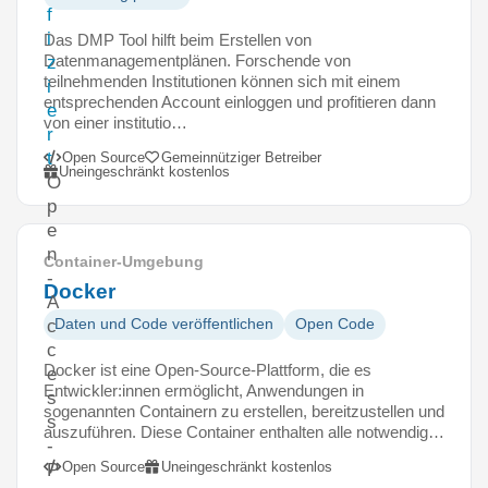
f
i
Das DMP Tool hilft beim Erstellen von
Datenmanagementplänen. Forschende von
z
teilnehmenden Institutionen können sich mit einem
i
entsprechenden Account einloggen und profitieren dann
e
von einer institutio…
r
t
Open Source
Gemeinnütziger Betreiber
Uneingeschränkt kostenlos
O
p
e
n
Container-Umgebung
-
Docker
A
Daten und Code veröffentlichen
Open Code
c
c
Docker ist eine Open-Source-Plattform, die es
e
Entwickler:innen ermöglicht, Anwendungen in
s
sogenannten Containern zu erstellen, bereitzustellen und
s
auszuführen. Diese Container enthalten alle notwendig…
-
Open Source
Uneingeschränkt kostenlos
P