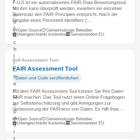
r
F-UJI ist ein automatisiertes FAIR-Data-Bewertungstool.
u
Mit ihm kann überprüft werden, inwiefern ein einzelner
Datensatz den FAIR-Prinzipien entspricht. Nach der
n
Eingabe eines Persistent Identifiers (…
d
f
Open Source
Gemeinnütziger Betreiber
Uneingeschränkt kostenlos
Serverstandort EU
a
c
h
l
Self Assessment Tool
i
FAIR Assessment Tool
c
h
Daten und Code veröffentlichen
e
r
Mit dem FAIR Assessment Tool können Sie Ihre Daten
FAIR machen. Das Tool nutzt einen Online-Fragebogen
R
zur Selbsteinschätzung und gibt Anregungen zur
e
Verbesserung der FAIRness von Daten. Es hilft Ihne…
p
o
Open Source
Gemeinnütziger Betreiber
Uneingeschränkt kostenlos
Serverstandort EU
s
i
t