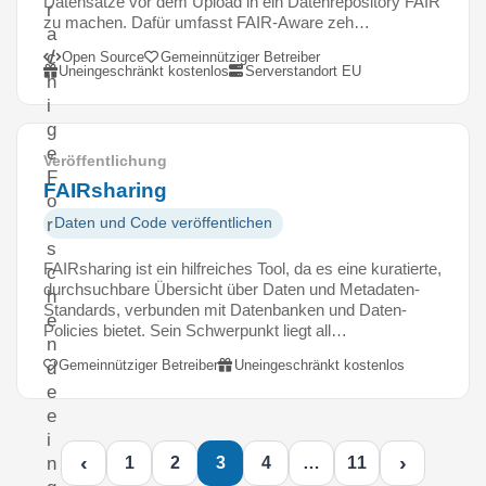
Datensätze vor dem Upload in ein Datenrepository FAIR
r
zu machen. Dafür umfasst FAIR-Aware zeh…
a
c
Open Source
Gemeinnütziger Betreiber
Uneingeschränkt kostenlos
Serverstandort EU
h
i
g
e
Veröffentlichung
F
FAIRsharing
o
Daten und Code veröffentlichen
r
s
FAIRsharing ist ein hilfreiches Tool, da es eine kuratierte,
c
durchsuchbare Übersicht über Daten und Metadaten-
h
Standards, verbunden mit Datenbanken und Daten-
e
Policies bietet. Sein Schwerpunkt liegt all…
n
Gemeinnütziger Betreiber
Uneingeschränkt kostenlos
d
e
e
i
‹
›
1
2
3
4
…
11
n