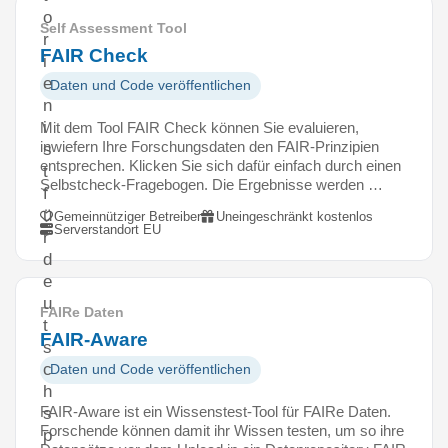
o
Self Assessment Tool
r
FAIR Check
i
e
Daten und Code veröffentlichen
n
i
Mit dem Tool FAIR Check können Sie evaluieren,
inwiefern Ihre Forschungsdaten den FAIR-Prinzipien
s
entsprechen. Klicken Sie sich dafür einfach durch einen
t
Selbstcheck-Fragebogen. Die Ergebnisse werden …
f
ü
Gemeinnütziger Betreiber
Uneingeschränkt kostenlos
Serverstandort EU
r
d
e
u
FAIRe Daten
t
FAIR-Aware
s
c
Daten und Code veröffentlichen
h
FAIR-Aware ist ein Wissenstest-Tool für FAIRe Daten.
s
Forschende können damit ihr Wissen testen, um so ihre
p