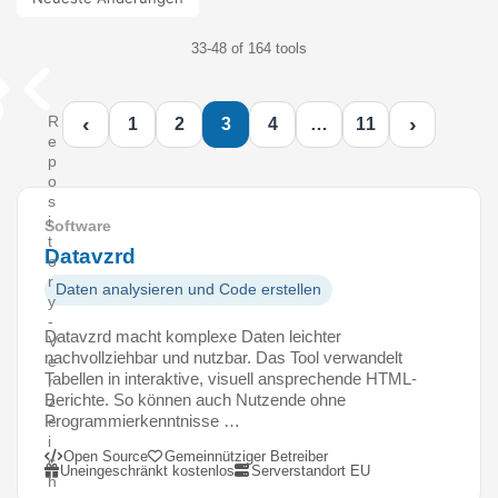
33-48 of 164 tools
‹
›
R
1
2
3
4
…
11
e
p
o
s
i
Software
t
Datavzrd
o
r
Daten analysieren und Code erstellen
y
-
Datavzrd macht komplexe Daten leichter
V
nachvollziehbar und nutzbar. Das Tool verwandelt
e
Tabellen in interaktive, visuell ansprechende HTML-
r
Berichte. So können auch Nutzende ohne
z
Programmierkenntnisse …
e
i
Open Source
Gemeinnütziger Betreiber
c
Uneingeschränkt kostenlos
Serverstandort EU
h