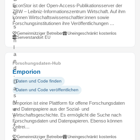
EconStor ist der Open-Access-Publikationsserver der
e
ZBW – Leibniz-Informationszentrum Wirtschaft. Auf ihm
u
können Wirtschaftswissenschaftler:innen sowie
t
Forschungsinstitutionen ihre Veröffentlichungen …
s
c
Gemeinnütziger Betreiber
Uneingeschränkt kostenlos
Serverstandort EU
h
l
a
n
Forschungsdaten-Hub
d
Emporion
.
Daten und Code finden
D
a
Daten und Code veröffentlichen
s
V
Emporion ist eine Plattform für offene Forschungsdaten
und Datenpapiere aus der Sozial- und
e
Wirtschaftsgeschichte. Es ermöglicht die Suche nach
r
Forschungsdaten und Datenpapieren. Ebenso können
z
Zeitrei…
e
i
Gemeinnütziger Betreiber
Uneingeschränkt kostenlos