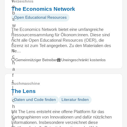
i
Verzeichnis
e
The Economics Network
b
Open Educational Resources
s
w
The Economics Network bietet eine umfangreiche
i
Ressourcensammlung für Ökonom:innen. Diese sind
r
nicht alle Open Educational Resources (OER), die
t
Lizenz ist zum Teil angegeben. Zu den Materialien des
s
Ne…
c
Gemeinnütziger Betreiber
Uneingeschränkt kostenlos
h
a
f
t
Suchmaschine
l
The Lens
i
Daten und Code finden
Literatur finden
c
h
Mit The Lens entsteht eine offene Plattform für das
r
Kartographieren von Innovationen und dafür nützlichen
e
Informationen. Insbesondere verzeichnet diese
l