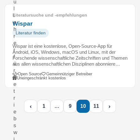
u
l
l
Literatursuche und -empfehlungen
e
Wispar
h
Literatur finden
r
e
Wispar ist eine kostenlose, Open-Source-App für
r
Android, iOS, Windows, macOS und Linux, mit der
f
Forschende wissenschaftliche Zeitschriften und Themen
ü
aus allen wissenschaftlichen Disziplinen abonniere…
r
Open Source
Gemeinnütziger Betreiber
B
Uneingeschränkt kostenlos
e
t
r
i
‹
›
1
…
9
10
11
e
b
s
w
i