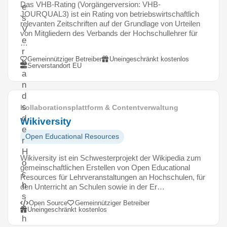
Das VHB-Rating (Vorgängerversion: VHB-
e
JOURQUAL3) ist ein Rating von betriebswirtschaftlich
s
relevanten Zeitschriften auf der Grundlage von Urteilen
V
von Mitgliedern des Verbands der Hochschullehrer für
e
…
r
Gemeinnütziger Betreiber
Uneingeschränkt kostenlos
b
Serverstandort EU
a
n
d
s
Kollaborationsplattform & Contentverwaltung
d
Wikiversity
e
Open Educational Resources
r
H
Wikiversity ist ein Schwesterprojekt der Wikipedia zum
o
gemeinschaftlichen Erstellen von Open Educational
c
Resources für Lehrveranstaltungen an Hochschulen, für
h
den Unterricht an Schulen sowie in der Er…
s
Open Source
Gemeinnütziger Betreiber
c
Uneingeschränkt kostenlos
h