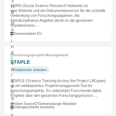
V
SSRN (Social Science Research Network) ist
H
eine Website und ein Dokumentenserver für die schnelle
B
Verbreitung von Forschungspapieren. Als
-
interdisziplinäres Angebot deckt es die gesamten
R
Sozialwissens…
a
Serverstandort EU
t
i
n
g
Forschungsprojekt-Management
(
STAPLE
V
o
Kollaborativ arbeiten
r
g
STAPLE (Science Tracking Across the Project LifEspan)
ist ein webbasiertes Projektmanagement-Tool für
ä
Forschungsprojekte. Es unterstützt Forschende dabei,
n
Projekte über den gesamten Forschungsprozess …
g
e
Open Source
Gemeinnütziger Betreiber
Uneingeschränkt kostenlos
r
v