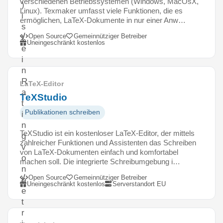
verschiedenen Betriebssystemen (Windows, MacOsX,
)
Linux). Texmaker umfasst viele Funktionen, die es
i
ermöglichen, LaTeX-Dokumente in nur einer Anw…
s
Open Source
Gemeinnütziger Betreiber
t
Uneingeschränkt kostenlos
e
i
n
R
LaTeX-Editor
a
TeXStudio
t
Publikationen schreiben
i
n
TeXStudio ist ein kostenloser LaTeX-Editor, der mittels
g
zahlreicher Funktionen und Assistenten das Schreiben
v
von LaTeX-Dokumenten einfach und komfortabel
o
machen soll. Die integrierte Schreibumgebung i…
n
Open Source
Gemeinnütziger Betreiber
b
Uneingeschränkt kostenlos
Serverstandort EU
e
t
r