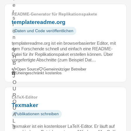
e
r
README-Generator für Replikationspakete
s
templatereadme.org
i
o
Daten und Code veröffentlichen
n
templatereadme.org ist ein browserbasierter Editor, mit
:
dem Forschende schnell und einfach eine README-
V
Datei für ihr Replikationspaket erstellen können. Über
H
vorgefertigte Abschnitte (zum Beispiel Dat…
B
-
Open Source
Gemeinnütziger Betreiber
Uneingeschränkt kostenlos
J
O
U
R
LaTeX-Editor
Q
Texmaker
U
Publikationen schreiben
A
L
Texmaker ist ein kostenloser LaTeX-Editor. Er läuft auf
3