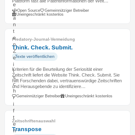
Plattform fast alle Patentinformationen der Welt…
e
Open Source
Gemeinnütziger Betreiber
v
Uneingeschränkt kostenlos
a
n
t
e
Predatory-Journal-Vermeidung
n
Think. Check. Submit.
Z
Texte veröffentlichen
e
i
Kriterien für die Beurteilung der Seriosität einer
t
Zeitschrift liefert die Website Think. Check. Submit. Sie
s
hilft Forschenden dabei, vertrauenswürdige Zeitschriften
c
und Herausgebende zu identifiziere…
h
Gemeinnütziger Betreiber
Uneingeschränkt kostenlos
r
i
f
t
Zeitschriftenauswahl
e
Transpose
n