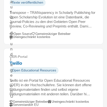
a
Texte veröffentlichen
u
f
Transpose – TRANsparency in Scholarly Publishing for
Open Scholarship Evolution ist eine Datenbank, die
d
Journal-Policies zu den drei Gebieten Open Peer
e
Review, Co-Reviewing und Preprints enthält. Dami…
r
G
Open Source
Gemeinnütziger Betreiber
Uneingeschränkt kostenlos
r
u
n
d
OER-Portal
l
Twillo
a
g
Open Educational Resources
e
Twillo ist ein Portal für Open Educational Resources
v
(OER) in der Hochschullehre. Sie können dort offene
o
Bildungsmaterialien finden und selbst eigene
n
Bildungsmaterialien mit anderen teilen. Darüber hi…
U
r
Gemeinnütziger Betreiber
Uneingeschränkt kostenlos
Serverstandort EU
t