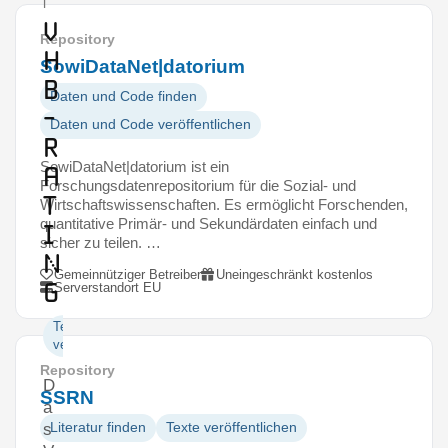
l
V
Repository
H
SowiDataNet|datorium
B
Daten und Code finden
-
Daten und Code veröffentlichen
R
SowiDataNet|datorium ist ein
a
Forschungsdatenrepositorium für die Sozial- und
t
Wirtschaftswissenschaften. Es ermöglicht Forschenden,
quantitative Primär- und Sekundärdaten einfach und
i
sicher zu teilen. …
n
Gemeinnütziger Betreiber
Uneingeschränkt kostenlos
g
Serverstandort EU
Texte
veröffentlichen
Repository
D
SSRN
a
Literatur finden
Texte veröffentlichen
s