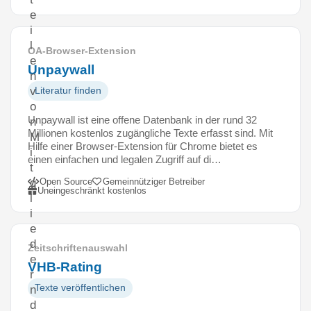
e
i
l
OA-Browser-Extension
e
Unpaywall
n
v
Literatur finden
o
Unpaywall ist eine offene Datenbank in der rund 32
n
Millionen kostenlos zugängliche Texte erfasst sind. Mit
M
Hilfe einer Browser-Extension für Chrome bietet es
i
einen einfachen und legalen Zugriff auf di…
t
Open Source
Gemeinnütziger Betreiber
g
Uneingeschränkt kostenlos
l
i
e
d
Zeitschriftenauswahl
e
VHB-Rating
r
Texte veröffentlichen
n
d