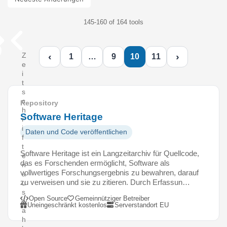
145-160 of 164 tools
‹
›
Z
1
…
9
10
11
e
i
t
s
c
Repository
h
Software Heritage
r
i
Daten und Code veröffentlichen
f
t
Software Heritage ist ein Langzeitarchiv für Quellcode,
e
das es Forschenden ermöglicht, Software als
n
vollwertiges Forschungsergebnis zu bewahren, darauf
a
zu verweisen und sie zu zitieren. Durch Erfassun…
u
s
Open Source
Gemeinnütziger Betreiber
w
Uneingeschränkt kostenlos
Serverstandort EU
a
h