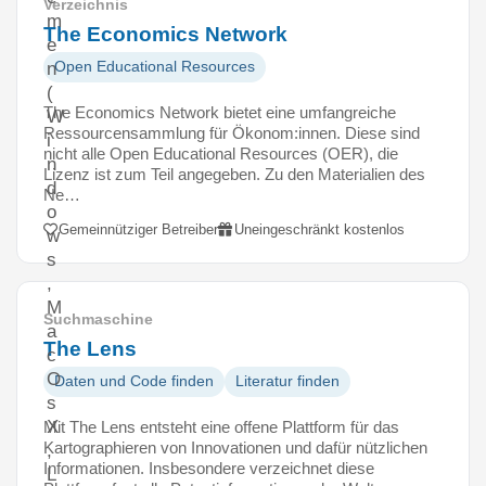
Verzeichnis
m
The Economics Network
e
Open Educational Resources
n
(
The Economics Network bietet eine umfangreiche
W
Ressourcensammlung für Ökonom:innen. Diese sind
i
nicht alle Open Educational Resources (OER), die
n
Lizenz ist zum Teil angegeben. Zu den Materialien des
d
Ne…
o
Gemeinnütziger Betreiber
Uneingeschränkt kostenlos
w
s
,
M
Suchmaschine
a
The Lens
c
O
Daten und Code finden
Literatur finden
s
X
Mit The Lens entsteht eine offene Plattform für das
Kartographieren von Innovationen und dafür nützlichen
,
Informationen. Insbesondere verzeichnet diese
L