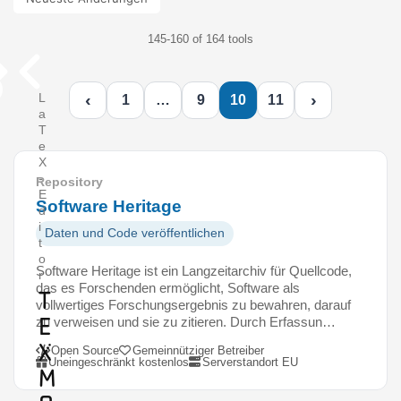
145-160 of 164 tools
‹
›
L
1
…
9
10
11
a
T
e
X
-
Repository
E
Software Heritage
d
i
Daten und Code veröffentlichen
t
o
Software Heritage ist ein Langzeitarchiv für Quellcode,
r
das es Forschenden ermöglicht, Software als
T
vollwertiges Forschungsergebnis zu bewahren, darauf
e
zu verweisen und sie zu zitieren. Durch Erfassun…
x
Open Source
Gemeinnütziger Betreiber
Uneingeschränkt kostenlos
Serverstandort EU
m