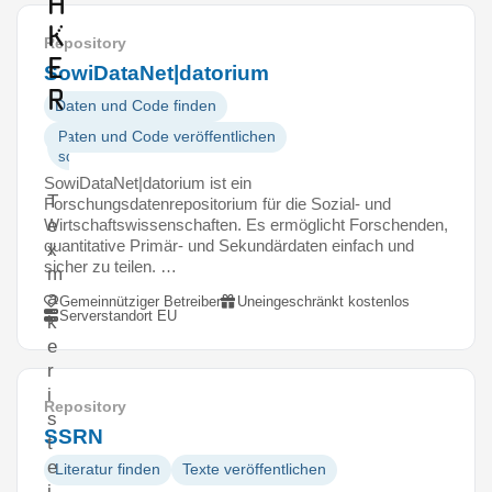
a
k
Repository
e
SowiDataNet|datorium
r
Daten und Code finden
Daten und Code veröffentlichen
Publikationen
schreiben
SowiDataNet|datorium ist ein
T
Forschungsdatenrepositorium für die Sozial- und
Wirtschaftswissenschaften. Es ermöglicht Forschenden,
e
quantitative Primär- und Sekundärdaten einfach und
x
sicher zu teilen. …
m
a
Gemeinnütziger Betreiber
Uneingeschränkt kostenlos
Serverstandort EU
k
e
r
i
Repository
s
SSRN
t
e
Literatur finden
Texte veröffentlichen
i