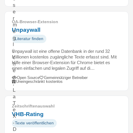
s
e
r
OA-Browser-Extension
m
Unpaywall
ö
g
Literatur finden
l
i
Unpaywall ist eine offene Datenbank in der rund 32
Millionen kostenlos zugängliche Texte erfasst sind. Mit
c
Hilfe einer Browser-Extension für Chrome bietet es
h
einen einfachen und legalen Zugriff auf di…
e
n
Open Source
Gemeinnütziger Betreiber
Uneingeschränkt kostenlos
,
L
a
T
Zeitschriftenauswahl
e
VHB-Rating
X
-
Texte veröffentlichen
D