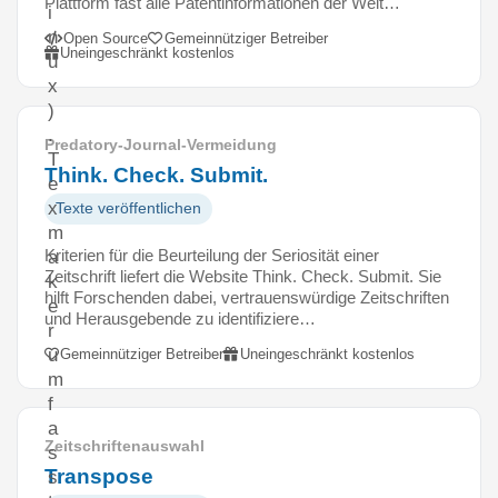
Plattform fast alle Patentinformationen der Welt…
i
n
Open Source
Gemeinnütziger Betreiber
Uneingeschränkt kostenlos
u
x
)
.
Predatory-Journal-Vermeidung
T
Think. Check. Submit.
e
x
Texte veröffentlichen
m
Kriterien für die Beurteilung der Seriosität einer
a
Zeitschrift liefert die Website Think. Check. Submit. Sie
k
hilft Forschenden dabei, vertrauenswürdige Zeitschriften
e
und Herausgebende zu identifiziere…
r
u
Gemeinnütziger Betreiber
Uneingeschränkt kostenlos
m
f
a
Zeitschriftenauswahl
s
Transpose
s