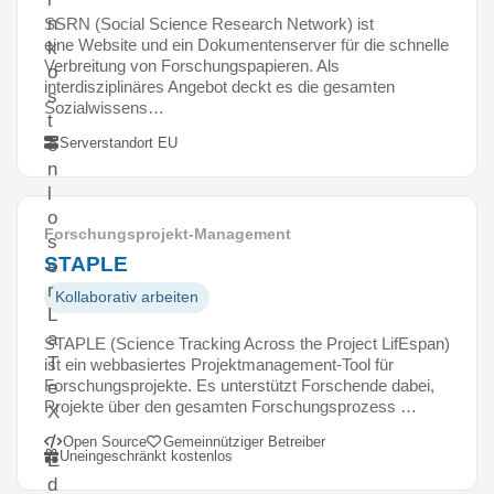
n
SSRN (Social Science Research Network) ist
eine Website und ein Dokumentenserver für die schnelle
k
Verbreitung von Forschungspapieren. Als
o
interdisziplinäres Angebot deckt es die gesamten
s
Sozialwissens…
t
Serverstandort EU
e
n
l
o
Forschungsprojekt-Management
s
STAPLE
e
r
Kollaborativ arbeiten
L
a
STAPLE (Science Tracking Across the Project LifEspan)
T
ist ein webbasiertes Projektmanagement-Tool für
Forschungsprojekte. Es unterstützt Forschende dabei,
e
Projekte über den gesamten Forschungsprozess …
X
-
Open Source
Gemeinnütziger Betreiber
Uneingeschränkt kostenlos
E
d