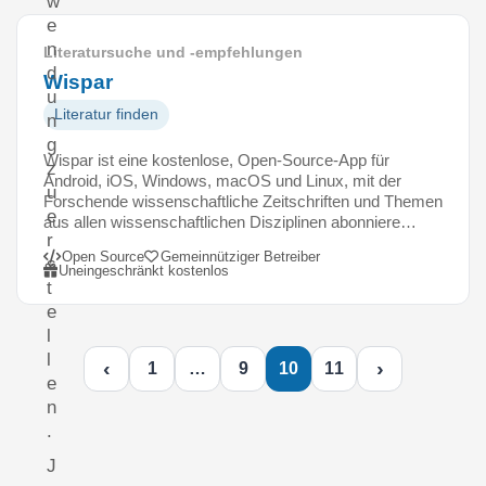
w
e
n
Literatursuche und -empfehlungen
d
Wispar
u
Literatur finden
n
g
Wispar ist eine kostenlose, Open-Source-App für
z
Android, iOS, Windows, macOS und Linux, mit der
u
Forschende wissenschaftliche Zeitschriften und Themen
e
aus allen wissenschaftlichen Disziplinen abonniere…
r
Open Source
Gemeinnütziger Betreiber
s
Uneingeschränkt kostenlos
t
e
l
l
‹
›
1
…
9
10
11
e
n
.
J