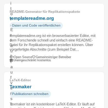
i
t
README-Generator für Replikationspakete
o
templatereadme.org
r
.
Daten und Code veröffentlichen
E
r
templatereadme.org ist ein browserbasierter Editor, mit
dem Forschende schnell und einfach eine README-
l
Datei für ihr Replikationspaket erstellen können. Über
ä
vorgefertigte Abschnitte (zum Beispiel Dat…
u
f
Open Source
Gemeinnütziger Betreiber
Uneingeschränkt kostenlos
t
a
u
f
LaTeX-Editor
v
Texmaker
e
r
Publikationen schreiben
s
c
Texmaker ist ein kostenloser LaTeX-Editor. Er läuft auf