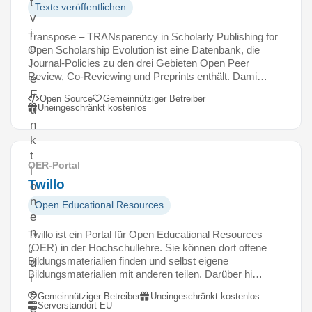
t
Texte veröffentlichen
v
i
Transpose – TRANsparency in Scholarly Publishing for
e
Open Scholarship Evolution ist eine Datenbank, die
Journal-Policies zu den drei Gebieten Open Peer
l
Review, Co-Reviewing und Preprints enthält. Dami…
e
F
Open Source
Gemeinnütziger Betreiber
Uneingeschränkt kostenlos
u
n
k
t
OER-Portal
i
Twillo
o
n
Open Educational Resources
e
n
Twillo ist ein Portal für Open Educational Resources
,
(OER) in der Hochschullehre. Sie können dort offene
Bildungsmaterialien finden und selbst eigene
d
Bildungsmaterialien mit anderen teilen. Darüber hi…
i
e
Gemeinnütziger Betreiber
Uneingeschränkt kostenlos
Serverstandort EU
e