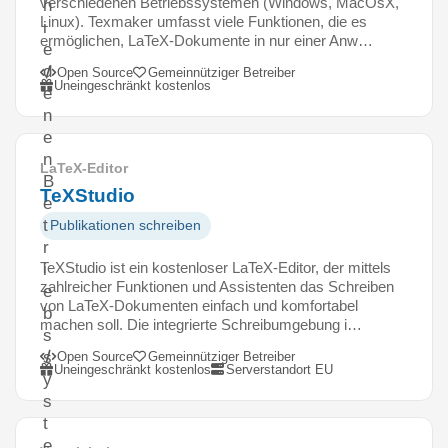
verschiedenen Betriebssystemen (Windows, MacOsX,
h
Linux). Texmaker umfasst viele Funktionen, die es
i
ermöglichen, LaTeX-Dokumente in nur einer Anw…
e
d
Open Source
Gemeinnütziger Betreiber
Uneingeschränkt kostenlos
e
n
e
n
LaTeX-Editor
B
TeXStudio
e
t
Publikationen schreiben
r
TeXStudio ist ein kostenloser LaTeX-Editor, der mittels
i
zahlreicher Funktionen und Assistenten das Schreiben
e
von LaTeX-Dokumenten einfach und komfortabel
b
machen soll. Die integrierte Schreibumgebung i…
s
s
Open Source
Gemeinnütziger Betreiber
Uneingeschränkt kostenlos
Serverstandort EU
y
s
t
e