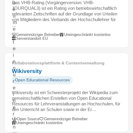
Das VHB-Rating (Vorgängerversion: VHB-
o
JOURQUAL3) ist ein Rating von betriebswirtschaftlich
k
relevanten Zeitschriften auf der Grundlage von Urteilen
u
von Mitgliedern des Verbands der Hochschullehrer für
m
…
e
Gemeinnütziger Betreiber
Uneingeschränkt kostenlos
n
Serverstandort EU
t
e
i
n
Kollaborationsplattform & Contentverwaltung
n
Wikiversity
u
Open Educational Resources
r
e
Wikiversity ist ein Schwesterprojekt der Wikipedia zum
i
gemeinschaftlichen Erstellen von Open Educational
n
Resources für Lehrveranstaltungen an Hochschulen, für
e
den Unterricht an Schulen sowie in der Er…
r
Open Source
Gemeinnütziger Betreiber
A
Uneingeschränkt kostenlos
n