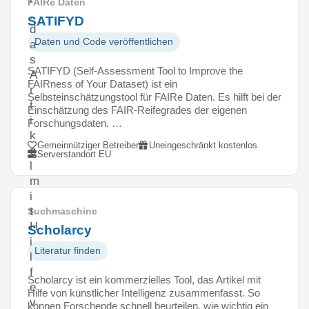
FAIRe Daten
,
SATIFYD
d
Daten und Code veröffentlichen
a
s
SATIFYD (Self-Assessment Tool to Improve the
A
FAIRness of Your Dataset) ist ein
r
Selbsteinschätzungstool für FAIRe Daten. Es hilft bei der
t
Einschätzung des FAIR-Reifegrades der eigenen
i
Forschungsdaten. …
k
Gemeinnütziger Betreiber
Uneingeschränkt kostenlos
e
Serverstandort EU
l
m
i
t
Suchmaschine
H
Scholarcy
i
Literatur finden
l
f
Scholarcy ist ein kommerzielles Tool, das Artikel mit
e
Hilfe von künstlicher Intelligenz zusammenfasst. So
v
können Forschende schnell beurteilen, wie wichtig ein