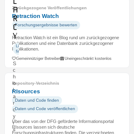
l
a
Zurückgezogene Veröffentlichungen
Retraction Watch
r
c
Forschungsergebnisse bewerten
y
Retraction Watch ist ein Blog rund um zurückgezogene
Publikationen und eine Datenbank zurückgezogener
Literatur
Publikationen.
finden
Gemeinnütziger Betreiber
Uneingeschränkt kostenlos
S
c
h
o
Repository-Verzeichnis
l
RIsources
a
Daten und Code finden
r
Daten und Code veröffentlichen
c
y
Über das von der DFG geförderte Informationsportal
i
RIsources lassen sich deutsche
s
Forschungsinfrastrukturen finden. Die verzeichneten