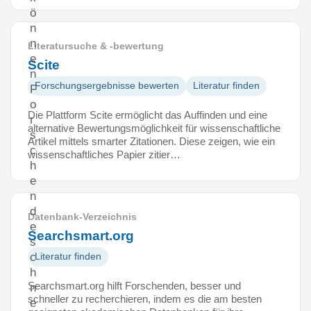
ö
n
n
Literatursuche & -bewertung
e
Scite
n
Forschungsergebnisse bewerten
Literatur finden
F
o
Die Plattform Scite ermöglicht das Auffinden und eine
r
alternative Bewertungsmöglichkeit für wissenschaftliche
s
Artikel mittels smarter Zitationen. Diese zeigen, wie ein
c
wissenschaftliches Papier zitier…
h
e
n
d
Datenbank-Verzeichnis
e
Searchsmart.org
s
c
Literatur finden
h
Searchsmart.org hilft Forschenden, besser und
n
schneller zu recherchieren, indem es die am besten
e