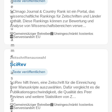
g
Texte veröffentlichen
e
SCImago Journal & Country Rank ist ein Portal, das
n
wissenschaftliche Rankings für Zeitschriften und Länder
z
enthält. Diese Rankings können zur Bewertung und
z
Analyse von Wissenschaftsbereichen verwe…
u
Gemeinnütziger Betreiber
Uneingeschränkt kostenlos
s
Serverstandort EU
a
m
m
e
Zeitschriftenauswahl
n
SciRev
f
Texte veröffentlichen
a
s
SciRev hilft Ihnen, eine Zeitschrift für die Einreichung
s
Ihrer Manuskripte auszuwählen. Dafür vergleicht es die
t
Publikationsgeschwindigkeit, die Qualität des Peer
.
Reviews und weitere Statistiken von Z…
S
Gemeinnütziger Betreiber
Uneingeschränkt kostenlos
o
Serverstandort EU
k