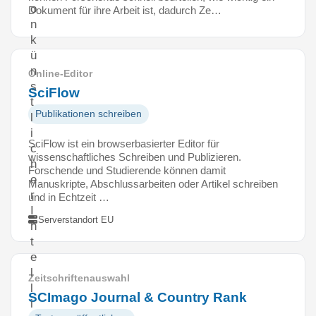
o
Dokument für ihre Arbeit ist, dadurch Ze…
n
k
ü
n
Online-Editor
s
SciFlow
t
Publikationen schreiben
l
i
SciFlow ist ein browserbasierter Editor für
c
wissenschaftliches Schreiben und Publizieren.
h
Forschende und Studierende können damit
e
Manuskripte, Abschlussarbeiten oder Artikel schreiben
r
und in Echtzeit …
I
Serverstandort EU
n
t
e
l
Zeitschriftenauswahl
l
SCImago Journal & Country Rank
i