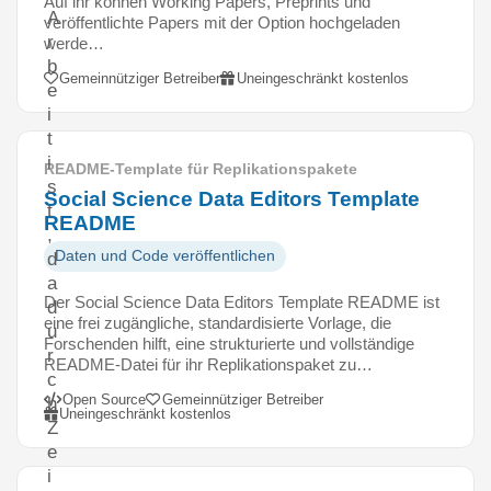
Auf ihr können Working Papers, Preprints und
A
veröffentlichte Papers mit der Option hochgeladen
r
werde…
b
Gemeinnütziger Betreiber
Uneingeschränkt kostenlos
e
i
t
i
README-Template für Replikationspakete
s
Social Science Data Editors Template
t
README
,
Daten und Code veröffentlichen
d
a
Der Social Science Data Editors Template README ist
d
eine frei zugängliche, standardisierte Vorlage, die
u
Forschenden hilft, eine strukturierte und vollständige
r
README-Datei für ihr Replikationspaket zu…
c
Open Source
Gemeinnütziger Betreiber
h
Uneingeschränkt kostenlos
Z
e
i