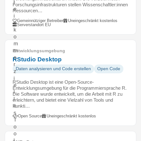
t
Forschungsinfrastrukturen stellen Wissenschaftler:innen
e
Ressourcen…
i
Gemeinnütziger Betreiber
Uneingeschränkt kostenlos
n
Serverstandort EU
k
o
m
m
Entwicklungsumgebung
e
RStudio Desktop
r
Daten analysieren und Code erstellen
Open Code
z
i
RStudio Desktop ist eine Open-Source-
e
Entwicklungsumgebung für die Programmiersprache R.
l
Die Software wurde entwickelt, um die Arbeit mit R zu
l
erleichtern, und bietet eine Vielzahl von Tools und
e
Funkti…
s
Open Source
Uneingeschränkt kostenlos
T
o
o
l