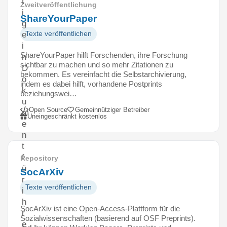
t
Zweitveröffentlichung
i
ShareYourPaper
g
Texte veröffentlichen
e
i
ShareYourPaper hilft Forschenden, ihre Forschung
n
sichtbar zu machen und so mehr Zitationen zu
D
bekommen. Es vereinfacht die Selbstarchivierung,
o
indem es dabei hilft, vorhandene Postprints
k
beziehungswei…
u
Open Source
Gemeinnütziger Betreiber
m
Uneingeschränkt kostenlos
e
n
t
f
Repository
ü
SocArXiv
r
Texte veröffentlichen
i
h
SocArXiv ist eine Open-Access-Plattform für die
r
Sozialwissenschaften (basierend auf OSF Preprints).
e