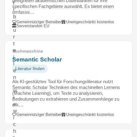
geeigneten akademischen Datenbanken für ihre
l
spezifischen Fachgebiete auswählt. Es bietet einen
l
umfasse…
b
Gemeinnütziger Betreiber
Uneingeschränkt kostenlos
e
Serverstandort EU
u
r
t
e
Suchmaschine
i
Semantic Scholar
l
Literatur finden
e
n
Als KI-gestütztes Tool für Forschungsliteratur nutzt
,
Semantic Scholar Techniken des machinellen Lernens
w
(Machine Learning), um Texte zu analysieren,
i
Bedeutungen zu extrahieren und Zusammenhänge zu
e
erk…
w
Gemeinnütziger Betreiber
Uneingeschränkt kostenlos
i
c
h