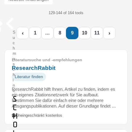
129-144 of 164 tools
‹
›
S
1
…
8
9
10
11
u
c
h
m
a
Literatursuche und -empfehlungen
s
ResearchRabbit
c
h
Literatur finden
i
n
ResearchRabbit hilft Ihnen, Artikel zu finden, indem es
e
ein eigenes Zitationsnetzwerk für Sie aufbaut.
S
Bestimmen Sie dafür einfach eine oder mehrere
c
Ausgangspublikationen. Auf dieser Grundlage findet …
h
Uneingeschränkt kostenlos
o