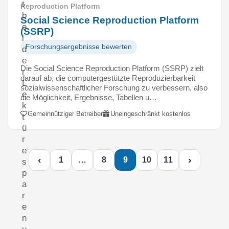
t
Reproduction Platform
b
Social Science Reproduction Platform
e
(SSRP)
i
Forschungsergebnisse bewerten
d
e
Die Social Science Reproduction Platform (SSRP) zielt
r
darauf ab, die computergestützte Reproduzierbarkeit
L
sozialwissenschaftlicher Forschung zu verbessern, also
e
die Möglichkeit, Ergebnisse, Tabellen u…
k
Gemeinnütziger Betreiber
Uneingeschränkt kostenlos
t
ü
r
e
‹
›
1
…
8
9
10
11
s
p
a
r
e
n