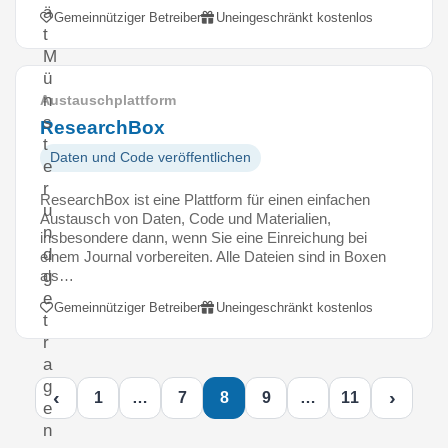
ä
Gemeinnütziger Betreiber
Uneingeschränkt kostenlos
t
M
ü
n
Austauschplattform
s
ResearchBox
t
Daten und Code veröffentlichen
e
r
ResearchBox ist eine Plattform für einen einfachen
u
Austausch von Daten, Code und Materialien,
n
insbesondere dann, wenn Sie eine Einreichung bei
d
einem Journal vorbereiten. Alle Dateien sind in Boxen
als…
g
e
Gemeinnütziger Betreiber
Uneingeschränkt kostenlos
t
r
a
g
‹
›
1
…
7
8
9
…
11
e
n