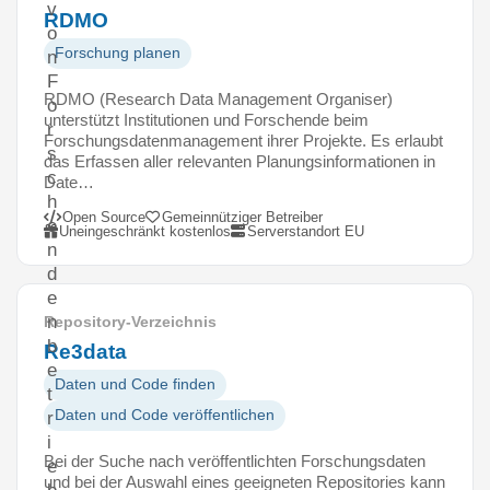
v
RDMO
o
Forschung planen
n
F
RDMO (Research Data Management Organiser)
o
unterstützt Institutionen und Forschende beim
r
Forschungsdatenmanagement ihrer Projekte. Es erlaubt
s
das Erfassen aller relevanten Planungsinformationen in
c
Date…
h
Open Source
Gemeinnütziger Betreiber
e
Uneingeschränkt kostenlos
Serverstandort EU
n
d
e
n
Repository-Verzeichnis
b
Re3data
e
Daten und Code finden
t
Daten und Code veröffentlichen
r
i
Bei der Suche nach veröffentlichten Forschungsdaten
e
und bei der Auswahl eines geeigneten Repositories kann