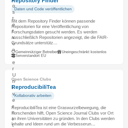
Repository Finder
o
Daten und Code veröffentlichen
s
t
Mit dem Repository Finder können passende
e
Repositorien für eine Veröffentlichung von
t
Forschungsdaten gesucht werden. Es werden
v
ausschließlich Repositorien angezeigt, die die FAIR-
Grundsätze unterstütz…
o
n
Gemeinnütziger Betreiber
Uneingeschränkt kostenlos
Serverstandort EU
d
e
r
U
Open Science Clubs
n
ReproducibiliTea
i
v
Kollaborativ arbeiten
e
r
ReproducibiliTea ist eine Graswurzelbewegung, die
s
Forschenden hilft, Open Science Journal Clubs vor Ort
an ihren Universitäten zu gründen. In den Clubs werden
i
Inhalte und Ideen rund um die Verbesserun…
t