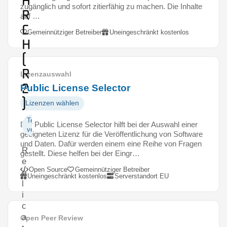
a
zugänglich und sofort zitierfähig zu machen. Die Inhalte
r
auf …
c
Gemeinnütziger Betreiber
Uneingeschränkt kostenlos
h
(
R
Lizenzauswahl
2
Public License Selector
)
Lizenzen wählen
Texte
Der Public License Selector hilft bei der Auswahl einer
veröffentlichen
geeigneten Lizenz für die Veröffentlichung von Software
und Daten. Dafür werden einem eine Reihe von Fragen
R
gestellt. Diese helfen bei der Eingr…
e
Open Source
Gemeinnütziger Betreiber
p
Uneingeschränkt kostenlos
Serverstandort EU
l
i
c
a
Open Peer Review