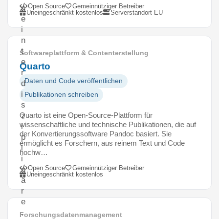
Open Source
Gemeinnütziger Betreiber
n
Uneingeschränkt kostenlos
Serverstandort EU
e
i
n
t
Softwareplattform & Contenterstellung
e
Quarto
r
Daten und Code veröffentlichen
d
i
Publikationen schreiben
s
Quarto ist eine Open-Source-Plattform für
z
wissenschaftliche und technische Publikationen, die auf
i
der Konvertierungssoftware Pandoc basiert. Sie
p
ermöglicht es Forschern, aus reinem Text und Code
l
hochw…
i
Open Source
Gemeinnütziger Betreiber
n
Uneingeschränkt kostenlos
ä
r
e
,
Forschungsdatenmanagement