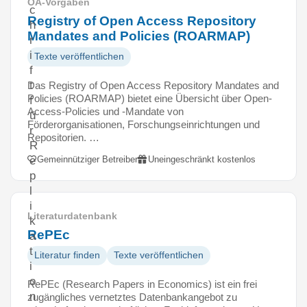
OA-Vorgaben
c
Registry of Open Access Repository
h
Mandates and Policies (ROARMAP)
r
i
Texte veröffentlichen
f
t
Das Registry of Open Access Repository Mandates and
Policies (ROARMAP) bietet eine Übersicht über Open-
f
Access-Policies und -Mandate von
ü
Förderorganisationen, Forschungseinrichtungen und
r
Repositorien. …
R
Gemeinnütziger Betreiber
Uneingeschränkt kostenlos
e
p
l
i
Literaturdatenbank
k
RePEc
a
t
Literatur finden
Texte veröffentlichen
i
o
RePEc (Research Papers in Economics) ist ein frei
n
zugängliches vernetztes Datenbankangebot zu