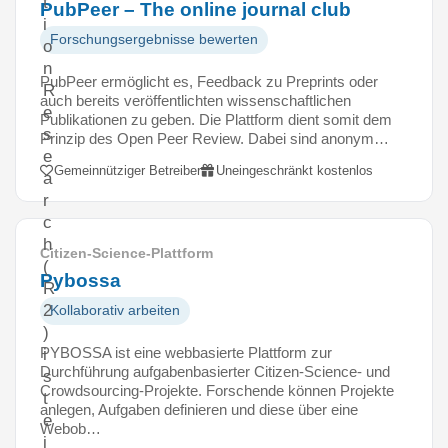
t
PubPeer – The online journal club
i
Forschungsergebnisse bewerten
o
n
PubPeer ermöglicht es, Feedback zu Preprints oder
R
auch bereits veröffentlichten wissenschaftlichen
e
Publikationen zu geben. Die Plattform dient somit dem
s
Prinzip des Open Peer Review. Dabei sind anonym…
e
Gemeinnütziger Betreiber
Uneingeschränkt kostenlos
a
r
c
h
Citizen-Science-Plattform
(
Pybossa
R
2
Kollaborativ arbeiten
)
PYBOSSA ist eine webbasierte Plattform zur
i
Durchführung aufgabenbasierter Citizen-Science- und
s
Crowdsourcing-Projekte. Forschende können Projekte
t
anlegen, Aufgaben definieren und diese über eine
e
Webob…
i