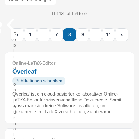
113-128 of 164 tools
‹
›
R
1
…
7
8
9
…
11
e
p
l
i
k
Online-LaTeX-Editor
a
Overleaf
t
i
Publikationen schreiben
o
n
Overleaf ist ein cloud-basierter kollaborativer Online-
s
LaTeX-Editor für wissenschaftliche Dokumente. Somit
j
muss man sich keine Software installieren, um
o
Dokumente mit LaTeX zu schreiben, zu überarbeit…
u
r
n
a
l