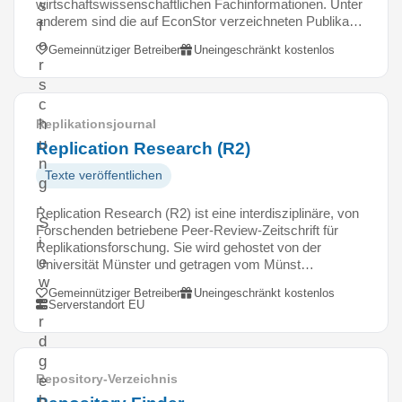
wirtschaftswissenschaftlichen Fachinformationen. Unter
s
anderem sind die auf EconStor verzeichneten Publika…
f
o
Gemeinnütziger Betreiber
Uneingeschränkt kostenlos
r
s
c
h
Replikationsjournal
u
Replication Research (R2)
n
Texte veröffentlichen
g
.
Replication Research (R2) ist eine interdisziplinäre, von
S
Forschenden betriebene Peer-Review-Zeitschrift für
i
Replikationsforschung. Sie wird gehostet von der
e
Universität Münster und getragen vom Münst…
w
Gemeinnütziger Betreiber
Uneingeschränkt kostenlos
i
Serverstandort EU
r
d
g
Repository-Verzeichnis
e
h