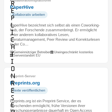
Kollaborationsplattform
R
PaperHive
e
Kollaborativ arbeiten
p
l
PaperHive bezeichnet sich selbst als einen Coworking-
Hub, der Forschende zusammenbringt. Er ermöglicht
i
unter anderem kollaboratives Lesen,
c
Literaturmanagement, Peer Review und Korrekturlesen
in der Co…
a
t
Gemeinnütziger Betreiber
Uneingeschränkt kostenlos
Serverstandort EU
i
o
n
Preprint-Server
R
Preprints.org
e
Texte veröffentlichen
s
Preprints.org ist ein Preprint-Service, der es
e
Forschenden ermöglicht, frühe Versionen ihrer
Forschungsergebnisse dauerhaft im Open Access