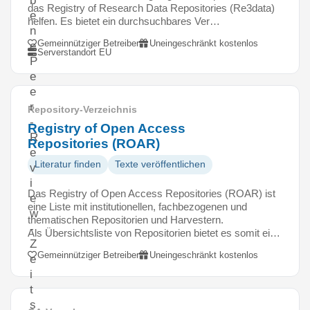
b
das Registry of Research Data Repositories (Re3data)
e
helfen. Es bietet ein durchsuchbares Ver…
n
Gemeinnütziger Betreiber
Uneingeschränkt kostenlos
e
Serverstandort EU
P
e
e
r
Repository-Verzeichnis
-
Registry of Open Access
R
Repositories (ROAR)
e
Literatur finden
Texte veröffentlichen
v
i
Das Registry of Open Access Repositories (ROAR) ist
e
eine Liste mit institutionellen, fachbezogenen und
w
thematischen Repositorien und Harvestern.
-
Als Übersichtsliste von Repositorien bietet es somit ei…
Z
Gemeinnütziger Betreiber
Uneingeschränkt kostenlos
e
i
t
s