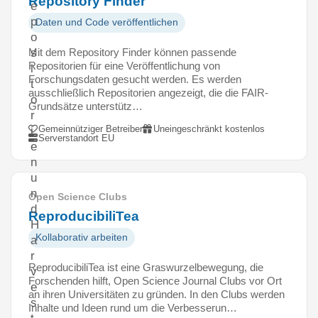
Repository Finder
e
p
Daten und Code veröffentlichen
o
Mit dem Repository Finder können passende
s
Repositorien für eine Veröffentlichung von
i
Forschungsdaten gesucht werden. Es werden
t
ausschließlich Repositorien angezeigt, die die FAIR-
o
Grundsätze unterstütz…
r
Gemeinnütziger Betreiber
Uneingeschränkt kostenlos
i
Serverstandort EU
e
n
u
n
Open Science Clubs
d
ReproducibiliTea
H
Kollaborativ arbeiten
a
r
ReproducibiliTea ist eine Graswurzelbewegung, die
v
Forschenden hilft, Open Science Journal Clubs vor Ort
e
an ihren Universitäten zu gründen. In den Clubs werden
s
Inhalte und Ideen rund um die Verbesserun…