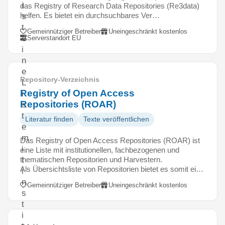
i
das Registry of Research Data Repositories (Re3data)
helfen. Es bietet ein durchsuchbares Ver…
s
t
Gemeinnütziger Betreiber
Uneingeschränkt kostenlos
e
Serverstandort EU
i
n
e
Repository-Verzeichnis
L
Registry of Open Access
i
Repositories (ROAR)
s
t
Literatur finden
Texte veröffentlichen
e
m
Das Registry of Open Access Repositories (ROAR) ist
i
eine Liste mit institutionellen, fachbezogenen und
thematischen Repositorien und Harvestern.
t
Als Übersichtsliste von Repositorien bietet es somit ei…
i
n
Gemeinnütziger Betreiber
Uneingeschränkt kostenlos
s
t
i