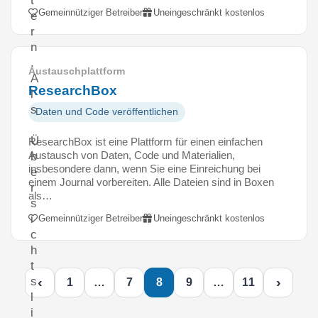
t
Gemeinnütziger Betreiber
Uneingeschränkt kostenlos
e
r
n
.
Austauschplattform
A
ResearchBox
l
s
Daten und Code veröffentlichen
Ü
ResearchBox ist eine Plattform für einen einfachen
Austausch von Daten, Code und Materialien,
b
insbesondere dann, wenn Sie eine Einreichung bei
e
einem Journal vorbereiten. Alle Dateien sind in Boxen
r
als…
s
i
Gemeinnütziger Betreiber
Uneingeschränkt kostenlos
c
h
t
‹
›
s
1
…
7
8
9
…
11
l
i