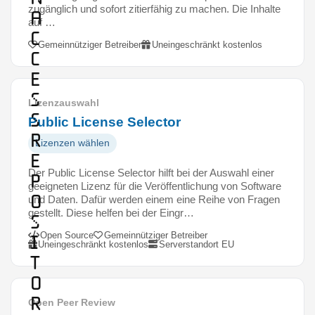
zugänglich und sofort zitierfähig zu machen. Die Inhalte
A
auf …
c
Gemeinnütziger Betreiber
Uneingeschränkt kostenlos
c
e
s
Lizenzauswahl
s
Public License Selector
R
Lizenzen wählen
e
Der Public License Selector hilft bei der Auswahl einer
p
geeigneten Lizenz für die Veröffentlichung von Software
o
und Daten. Dafür werden einem eine Reihe von Fragen
gestellt. Diese helfen bei der Eingr…
s
Open Source
Gemeinnütziger Betreiber
i
Uneingeschränkt kostenlos
Serverstandort EU
t
o
r
Open Peer Review