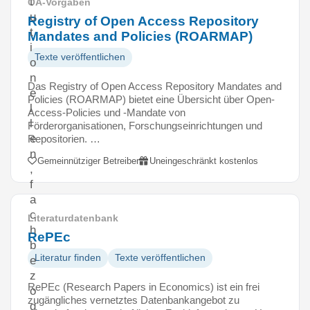
t
OA-Vorgaben
u
Registry of Open Access Repository
t
Mandates and Policies (ROARMAP)
i
Texte veröffentlichen
o
n
Das Registry of Open Access Repository Mandates and
e
Policies (ROARMAP) bietet eine Übersicht über Open-
l
Access-Policies und -Mandate von
l
Förderorganisationen, Forschungseinrichtungen und
e
Repositorien. …
n
Gemeinnütziger Betreiber
Uneingeschränkt kostenlos
,
f
a
c
Literaturdatenbank
h
RePEc
b
Literatur finden
Texte veröffentlichen
e
z
RePEc (Research Papers in Economics) ist ein frei
o
zugängliches vernetztes Datenbankangebot zu
g