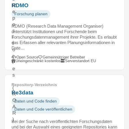
RDMO
R
e
Forschung planen
p
o
RDMO (Research Data Management Organiser)
s
unterstützt Institutionen und Forschende beim
i
Forschungsdatenmanagement ihrer Projekte. Es erlaubt
das Erfassen aller relevanten Planungsinformationen in
t
Date…
o
r
Open Source
Gemeinnütziger Betreiber
Uneingeschränkt kostenlos
Serverstandort EU
i
e
s
Repository-Verzeichnis
(
Re3data
R
O
Daten und Code finden
A
Daten und Code veröffentlichen
R
)
Bei der Suche nach veröffentlichten Forschungsdaten
und bei der Auswahl eines geeigneten Repositories kann