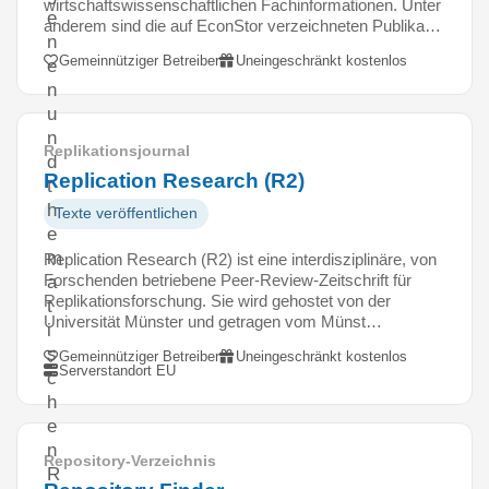
wirtschaftswissenschaftlichen Fachinformationen. Unter
e
anderem sind die auf EconStor verzeichneten Publika…
n
Gemeinnütziger Betreiber
Uneingeschränkt kostenlos
e
n
u
n
Replikationsjournal
d
Replication Research (R2)
t
h
Texte veröffentlichen
e
m
Replication Research (R2) ist eine interdisziplinäre, von
Forschenden betriebene Peer-Review-Zeitschrift für
a
Replikationsforschung. Sie wird gehostet von der
t
Universität Münster und getragen vom Münst…
i
s
Gemeinnütziger Betreiber
Uneingeschränkt kostenlos
Serverstandort EU
c
h
e
n
Repository-Verzeichnis
R