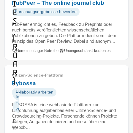
i
PubPeer – The online journal club
e
Forschungsergebnisse bewerten
s
PubPeer ermöglicht es, Feedback zu Preprints oder
auch bereits veröffentlichten wissenschaftlichen
Publikationen zu geben. Die Plattform dient somit dem
(
Prinzip des Open Peer Review. Dabei sind anonym…
R
Gemeinnütziger Betreiber
Uneingeschränkt kostenlos
O
A
R
Citizen-Science-Plattform
)
Pybossa
Literatur
Kollaborativ arbeiten
finden
Texte
PYBOSSA ist eine webbasierte Plattform zur
veröffentlichen
Durchführung aufgabenbasierter Citizen-Science- und
Crowdsourcing-Projekte. Forschende können Projekte
D
anlegen, Aufgaben definieren und diese über eine
Webob…
a