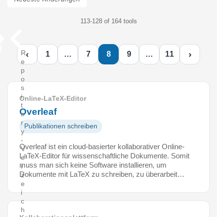
113-128 of 164 tools
‹
›
R
1
…
7
8
9
…
11
e
p
o
s
i
Online-LaTeX-Editor
t
Overleaf
o
r
Publikationen schreiben
y
-
Overleaf ist ein cloud-basierter kollaborativer Online-
V
LaTeX-Editor für wissenschaftliche Dokumente. Somit
e
muss man sich keine Software installieren, um
r
Dokumente mit LaTeX zu schreiben, zu überarbeit…
z
e
i
c
h