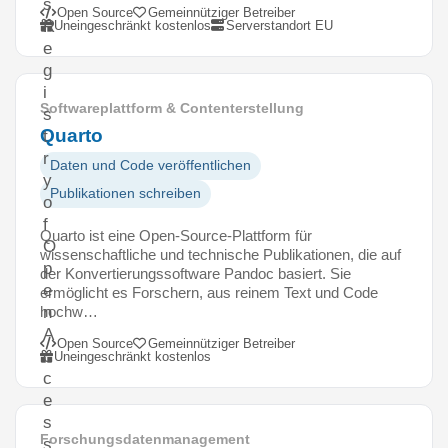
s
Open Source
Gemeinnütziger Betreiber
R
Uneingeschränkt kostenlos
Serverstandort EU
e
g
i
Softwareplattform & Contenterstellung
s
Quarto
t
r
Daten und Code veröffentlichen
y
Publikationen schreiben
o
f
Quarto ist eine Open-Source-Plattform für
O
wissenschaftliche und technische Publikationen, die auf
p
der Konvertierungssoftware Pandoc basiert. Sie
e
ermöglicht es Forschern, aus reinem Text und Code
hochw…
n
A
Open Source
Gemeinnütziger Betreiber
c
Uneingeschränkt kostenlos
c
e
s
Forschungsdatenmanagement
s