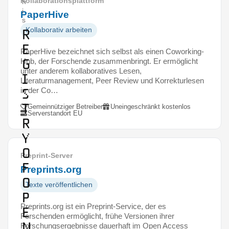
Kollaborationsplattform
n
i
PaperHive
s
Kollaborativ arbeiten
R
e
PaperHive bezeichnet sich selbst als einen Coworking-
g
Hub, der Forschende zusammenbringt. Er ermöglicht
unter anderem kollaboratives Lesen,
i
Literaturmanagement, Peer Review und Korrekturlesen
s
in der Co…
t
Gemeinnütziger Betreiber
Uneingeschränkt kostenlos
Serverstandort EU
r
y
o
Preprint-Server
f
Preprints.org
O
Texte veröffentlichen
p
Preprints.org ist ein Preprint-Service, der es
e
Forschenden ermöglicht, frühe Versionen ihrer
n
Forschungsergebnisse dauerhaft im Open Access