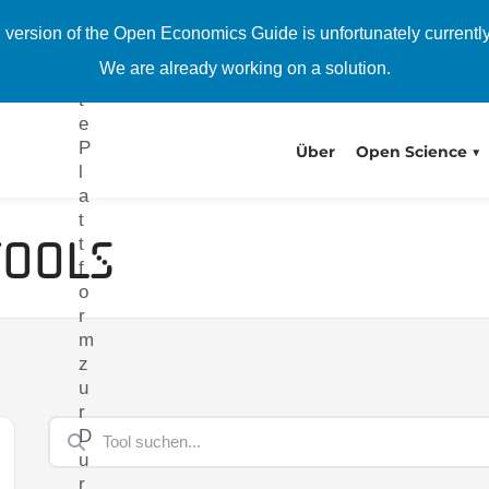
s
i
h version of the Open Economics Guide is unfortunately currentl
e
We are already working on a solution.
r
t
e
P
Über
Open Science
l
a
t
Tools
t
f
o
r
m
z
u
r
D
u
r