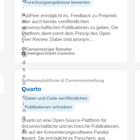
e
Forschungsergebnisse bewerten
-
u
PubPeer ermöglicht es, Feedback zu Preprints
n
oder auch bereits veröffentlichten
wissenschaftlichen Publikationen zu geben. Die
d
Plattform dient somit dem Prinzip des Open
C
Peer Review. Dabei sind anonym…
r
o
Gemeinnütziger Betreiber
Uneingeschränkt kostenlos
w
d
s
o
Softwareplattform & Contenterstellung
u
Quarto
r
c
Daten und Code veröffentlichen
i
Publikationen schreiben
n
g
Quarto ist eine Open-Source-Plattform für
-
wissenschaftliche und technische Publikationen,
P
die auf der Konvertierungssoftware Pandoc
r
basiert. Sie ermöglicht es Forschern, aus