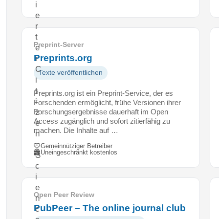
i
e
r
t
Preprint-Server
e
Preprints.org
r
C
Texte veröffentlichen
i
t
Preprints.org ist ein Preprint-Service, der es
i
Forschenden ermöglicht, frühe Versionen ihrer
Forschungsergebnisse dauerhaft im Open
z
Access zugänglich und sofort zitierfähig zu
e
machen. Die Inhalte auf …
n
-
Gemeinnütziger Betreiber
Uneingeschränkt kostenlos
S
c
i
e
Open Peer Review
n
PubPeer – The online journal club
c