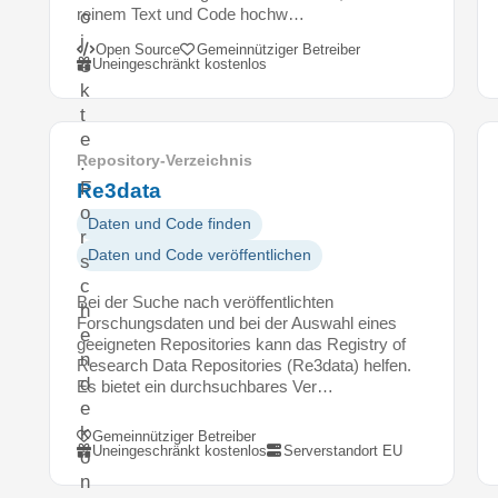
reinem Text und Code hochw…
o
j
Open Source
Gemeinnütziger Betreiber
Uneingeschränkt kostenlos
e
k
t
e
Repository-Verzeichnis
.
F
Re3data
o
Daten und Code finden
r
Daten und Code veröffentlichen
s
c
Bei der Suche nach veröffentlichten
h
Forschungsdaten und bei der Auswahl eines
e
geeigneten Repositories kann das Registry of
n
Research Data Repositories (Re3data) helfen.
d
Es bietet ein durchsuchbares Ver…
e
k
Gemeinnütziger Betreiber
Uneingeschränkt kostenlos
Serverstandort EU
ö
n