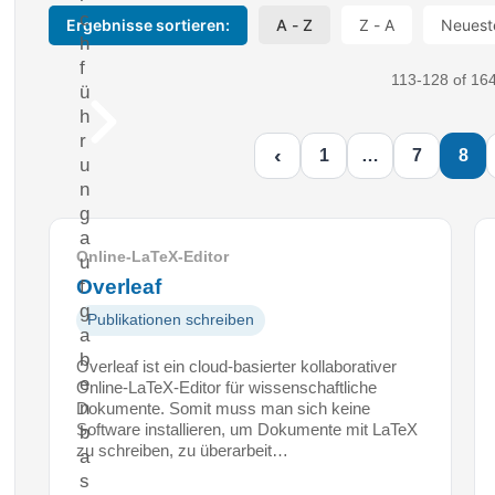
c
Ergebnisse sortieren:
A - Z
Z - A
Neuest
h
f
113-128 of 164
ü
h
r
‹
1
…
7
8
u
n
g
a
Online-LaTeX-Editor
u
Overleaf
f
g
Publikationen schreiben
a
b
Overleaf ist ein cloud-basierter kollaborativer
e
Online-LaTeX-Editor für wissenschaftliche
n
Dokumente. Somit muss man sich keine
Software installieren, um Dokumente mit LaTeX
b
zu schreiben, zu überarbeit…
a
s