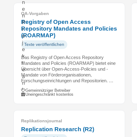
n
e
OA-Vorgaben
n
Registry of Open Access
P
Repository Mandates and Policies
r
(ROARMAP)
o
j
Texte veröffentlichen
e
k
Das Registry of Open Access Repository
t
Mandates and Policies (ROARMAP) bietet eine
Übersicht über Open-Access-Policies und -
e
Mandate von Förderorganisationen,
a
Forschungseinrichtungen und Repositorien. …
n
l
Gemeinnütziger Betreiber
Uneingeschränkt kostenlos
e
g
e
n
Replikationsjournal
,
Replication Research (R2)
A
u