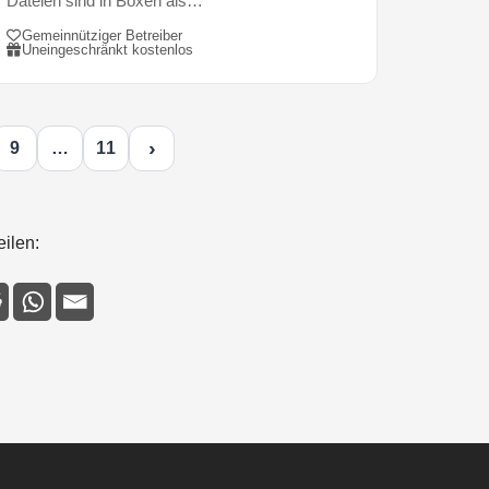
Dateien sind in Boxen als…
Gemeinnütziger Betreiber
Uneingeschränkt kostenlos
›
9
…
11
eilen: