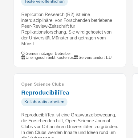
Texte veröffentlichen
f
g
Replication Research (R2) ist eine
a
interdisziplinäre, von Forschenden betriebene
Peer-Review-Zeitschrift für
b
Replikationsforschung. Sie wird gehostet von
e
der Universität Münster und getragen vom
n
Münst…
d
Gemeinnütziger Betreiber
e
Uneingeschränkt kostenlos
Serverstandort EU
f
i
n
i
Open Science Clubs
e
ReproducibiliTea
r
e
Kollaborativ arbeiten
n
ReproducibiliTea ist eine Graswurzelbewegung,
u
die Forschenden hilft, Open Science Journal
n
Clubs vor Ort an ihren Universitäten zu gründen.
d
In den Clubs werden Inhalte und Ideen rund um
d