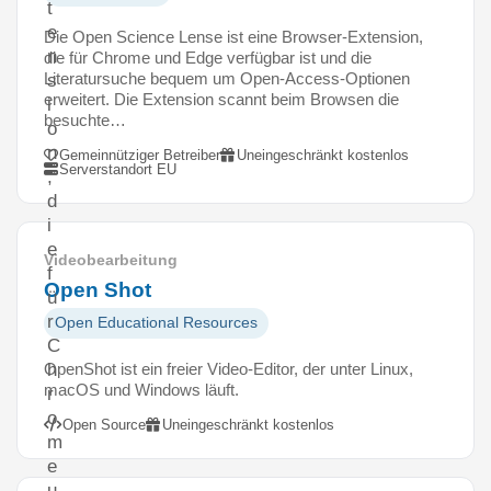
t
e
Die Open Science Lense ist eine Browser-Extension,
n
die für Chrome und Edge verfügbar ist und die
Literatursuche bequem um Open-Access-Optionen
s
erweitert. Die Extension scannt beim Browsen die
i
besuchte…
o
n
Gemeinnütziger Betreiber
Uneingeschränkt kostenlos
Serverstandort EU
,
d
i
e
Videobearbeitung
f
Open Shot
ü
r
Open Educational Resources
C
OpenShot ist ein freier Video-Editor, der unter Linux,
h
macOS und Windows läuft.
r
o
Open Source
Uneingeschränkt kostenlos
m
e
u