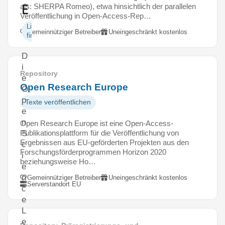
e
als: SHERPA Romeo), etwa hinsichtlich der parallelen
Veröffentlichung in Open-Access-Rep…
Literatur
Gemeinnütziger Betreiber
Uneingeschränkt kostenlos
finden
D
i
Repository
e
Open Research Europe
O
p
Texte veröffentlichen
e
n
Open Research Europe ist eine Open-Access-
Publikationsplattform für die Veröffentlichung von
S
Ergebnissen aus EU-geförderten Projekten aus den
c
Forschungsförderprogrammen Horizon 2020
i
beziehungsweise Ho…
e
n
Gemeinnütziger Betreiber
Uneingeschränkt kostenlos
Serverstandort EU
c
e
L
e