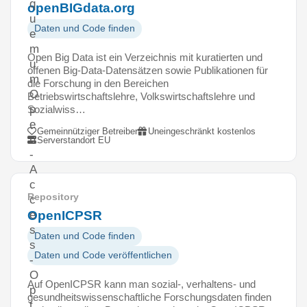
q
openBIGdata.org
u
Daten und Code finden
e
m
Open Big Data ist ein Verzeichnis mit kuratierten und
u
offenen Big-Data-Datensätzen sowie Publikationen für
m
die Forschung in den Bereichen
O
Betriebswirtschaftslehre, Volkswirtschaftslehre und
p
Sozialwiss…
e
Gemeinnütziger Betreiber
Uneingeschränkt kostenlos
n
Serverstandort EU
-
A
c
Repository
c
OpenICPSR
e
s
Daten und Code finden
s
Daten und Code veröffentlichen
-
O
Auf OpenICPSR kann man sozial-, verhaltens- und
p
gesundheitswissenschaftliche Forschungsdaten finden
t