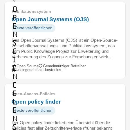
n
O
Publikationssystem
p
Open Journal Systems (OJS)
e
Texte veröffentlichen
n
Das Open Journal Systems (OJS) ist ein Open-Source-
S
Zeitschriftenverwaltungs- und Publikationssystem, das
c
vom Public Knowledge Project zur Erweiterung und
Verbesserung des Zugangs zur Forschung entwick…
i
e
Open Source
Gemeinnütziger Betreiber
Uneingeschränkt kostenlos
n
c
e
Open-Access-Policies
L
Open policy finder
e
Texte veröffentlichen
n
Der Open policy finder liefert eine Übersicht über die
s
Policies fast aller Zeitschriftenverlage (früher bekannt