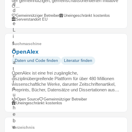
der gemeinnützigen, gemeinschaftsorientierten Initiative
d
O…
d
Gemeinnütziger Betreiber
Uneingeschränkt kostenlos
i
Serverstandort EU
e
L
i
t
Suchmaschine
e
OpenAlex
r
Daten und Code finden
Literatur finden
a
t
OpenAlex ist eine frei zugängliche,
u
disziplinübergreifende Plattform für über 480 Millionen
r
wissenschaftliche Werke, darunter Zeitschriftenartikel,
s
Preprints, Bücher, Datensätze und Dissertationen aus…
u
Open Source
Gemeinnütziger Betreiber
c
Uneingeschränkt kostenlos
h
e
b
e
Verzeichnis