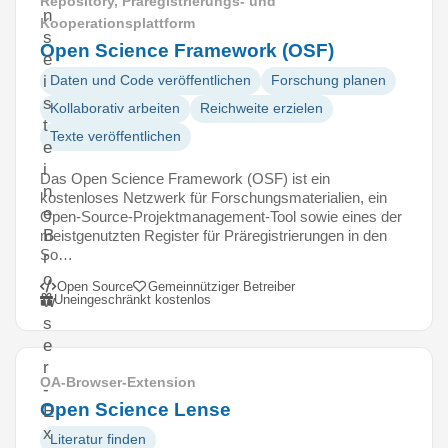
Repository, Präregistrierungs- und
n
Kooperationsplattform
s
Open Science Framework (OSF)
e
i
Daten und Code veröffentlichen
Forschung planen
s
Kollaborativ arbeiten
Reichweite erzielen
t
Texte veröffentlichen
e
i
Das Open Science Framework (OSF) ist ein
n
kostenloses Netzwerk für Forschungsmaterialien, ein
e
Open-Source-Projektmanagement-Tool sowie eines der
B
meistgenutzten Register für Präregistrierungen in den
So…
r
o
Open Source
Gemeinnütziger Betreiber
Uneingeschränkt kostenlos
w
s
e
r
OA-Browser-Extension
-
Open Science Lense
E
x
Literatur finden