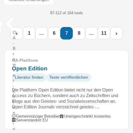
97-112 of 164 tools
‹
›
O
1
…
6
7
8
…
11
A
-
B
r
o
OA-Plattform
w
Open Edition
s
e
Literatur finden
Texte veröffentlichen
r
-
Die Plattform Open Edition bietet nicht nur den Open
E
Access zu Büchern, sondern auch zu Zeitschriften und
x
Blogs aus den Geistes- und Sozialwissenschaften an.
t
Open Edition Journals verzeichnet geistes-…
e
n
Gemeinnütziger Betreiber
Uneingeschränkt kostenlos
s
Serverstandort EU
i
o