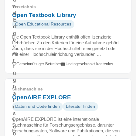
n
Verzeichnis
d
Open Textbook Library
E
Open Educational Resources
d
g
Die Open Textbook Library enthält offen lizenzierte
e
Lehrbücher. Zu den Kriterien für eine Aufnahme gehört
v
auch, dass sie in der Hochschullehre eingesetzt oder
e
mit einer Hochschuleinrichtung verbunden …
r
Gemeinnütziger Betreiber
Uneingeschränkt kostenlos
f
ü
g
b
Suchmaschine
a
OpenAIRE EXPLORE
r
i
Daten und Code finden
Literatur finden
s
OpenAIRE EXPLORE ist eine internationale
t
Suchmaschine für Forschungsergebnisse, darunter
u
Forschungsdaten, Software und Publikationen, die von
n