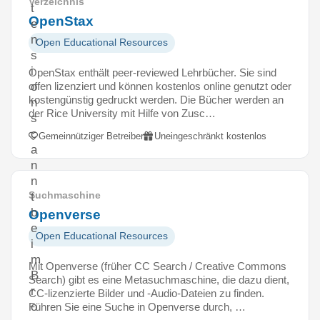
Verzeichnis
t
OpenStax
e
n
Open Educational Resources
s
i
OpenStax enthält peer-reviewed Lehrbücher. Sie sind
offen lizenziert und können kostenlos online genutzt oder
o
kostengünstig gedruckt werden. Die Bücher werden an
n
der Rice University mit Hilfe von Zusc…
s
c
Gemeinnütziger Betreiber
Uneingeschränkt kostenlos
a
n
n
Suchmaschine
t
b
Openverse
e
Open Educational Resources
i
m
Mit Openverse (früher CC Search / Creative Commons
B
Search) gibt es eine Metasuchmaschine, die dazu dient,
r
CC-lizenzierte Bilder und -Audio-Dateien zu finden.
o
Führen Sie eine Suche in Openverse durch, …