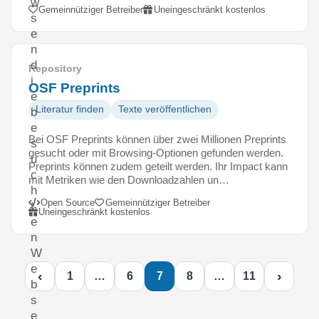
w
Gemeinnütziger Betreiber
Uneingeschränkt kostenlos
s
e
n
d
Repository
i
OSF Preprints
e
Literatur finden
Texte veröffentlichen
b
e
Bei OSF Preprints können über zwei Millionen Preprints
s
gesucht oder mit Browsing-Optionen gefunden werden.
u
Preprints können zudem geteilt werden. Ihr Impact kann
c
mit Metriken wie den Downloadzahlen un…
h
Open Source
Gemeinnütziger Betreiber
t
Uneingeschränkt kostenlos
e
n
W
e
‹
›
1
…
6
7
8
…
11
b
s
e