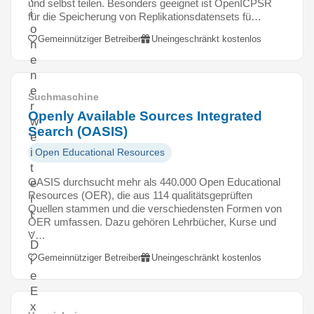
und selbst teilen. Besonders geeignet ist OpenICPSR
i
für die Speicherung von Replikationsdatensets fü…
o
Gemeinnütziger Betreiber
Uneingeschränkt kostenlos
n
e
n
e
Suchmaschine
r
Openly Available Sources Integrated
w
Search (OASIS)
e
i
Open Educational Resources
t
OASIS durchsucht mehr als 440.000 Open Educational
e
Resources (OER), die aus 114 qualitätsgeprüften
r
Quellen stammen und die verschiedensten Formen von
t
OER umfassen. Dazu gehören Lehrbücher, Kurse und
.
V…
D
Gemeinnütziger Betreiber
Uneingeschränkt kostenlos
i
e
E
x