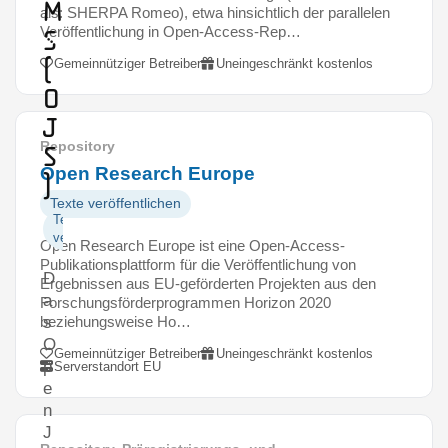
m
als: SHERPA Romeo), etwa hinsichtlich der parallelen
Veröffentlichung in Open-Access-Rep…
s
(
Gemeinnütziger Betreiber
Uneingeschränkt kostenlos
O
J
Repository
S
Open Research Europe
)
Texte veröffentlichen
Texte
veröffentlichen
Open Research Europe ist eine Open-Access-
Publikationsplattform für die Veröffentlichung von
D
Ergebnissen aus EU-geförderten Projekten aus den
a
Forschungsförderprogrammen Horizon 2020
beziehungsweise Ho…
s
O
Gemeinnütziger Betreiber
Uneingeschränkt kostenlos
p
Serverstandort EU
e
n
J