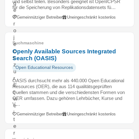
und selbst teilen. Besonders geeignet ist OpenICPSR
g
für die Speicherung von Replikationsdatensets fü…
e
P
Gemeinnütziger Betreiber
Uneingeschränkt kostenlos
r
o
j
Suchmaschine
e
Openly Available Sources Integrated
c
Search (OASIS)
t
z
Open Educational Resources
u
r
OASIS durchsucht mehr als 440.000 Open Educational
E
Resources (OER), die aus 114 qualitätsgeprüften
r
Quellen stammen und die verschiedensten Formen von
OER umfassen. Dazu gehören Lehrbücher, Kurse und
w
V…
e
i
Gemeinnütziger Betreiber
Uneingeschränkt kostenlos
t
e
r