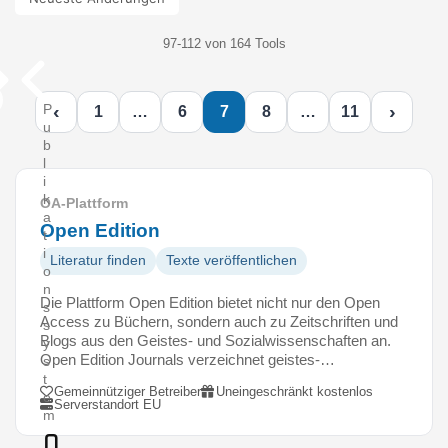
97-112 von 164 Tools
‹
›
P
1
…
6
7
8
…
11
u
b
l
i
k
OA-Plattform
a
Open Edition
t
i
Literatur finden
Texte veröffentlichen
o
n
Die Plattform Open Edition bietet nicht nur den Open
s
Access zu Büchern, sondern auch zu Zeitschriften und
s
Blogs aus den Geistes- und Sozialwissenschaften an.
y
Open Edition Journals verzeichnet geistes-…
s
t
Gemeinnütziger Betreiber
Uneingeschränkt kostenlos
e
Serverstandort EU
m
O