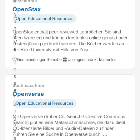
u
Verzeichnis
n
OpenStax
g
Open Educational Resources
u
n
OpenStax enthält peer-reviewed Lehrbücher. Sie sind
d
offen lizenziert und können kostenlos online genutzt oder
V
kostengünstig gedruckt werden. Die Bücher werden an
e
der Rice University mit Hilfe von Zusc…
r
Gemeinnütziger Betreiber
Uneingeschränkt kostenlos
b
e
s
s
Suchmaschine
e
Openverse
r
Open Educational Resources
u
n
Mit Openverse (früher CC Search / Creative Commons
g
Search) gibt es eine Metasuchmaschine, die dazu dient,
d
CC-lizenzierte Bilder und -Audio-Dateien zu finden.
e
Führen Sie eine Suche in Openverse durch, …
s