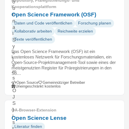
Repository, Präregistrierungs- und
o
Kooperationsplattform
u
Open Science Framework (OSF)
r
n
Daten und Code veröffentlichen
Forschung planen
a
Kollaborativ arbeiten
Reichweite erzielen
l
Texte veröffentlichen
S
y
Das Open Science Framework (OSF) ist ein
s
kostenloses Netzwerk für Forschungsmaterialien, ein
t
Open-Source-Projektmanagement-Tool sowie eines der
e
meistgenutzten Register für Präregistrierungen in den
m
So…
s
Open Source
Gemeinnütziger Betreiber
(
Uneingeschränkt kostenlos
O
J
S
)
OA-Browser-Extension
i
Open Science Lense
s
Literatur finden
t