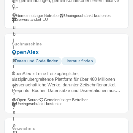
der gemeinnützigen, gemeinschaftsorientierten Initiative
u
O…
n
d
Gemeinnütziger Betreiber
Uneingeschränkt kostenlos
Serverstandort EU
P
u
b
l
Suchmaschine
i
OpenAlex
k
a
Daten und Code finden
Literatur finden
t
i
OpenAlex ist eine frei zugängliche,
disziplinübergreifende Plattform für über 480 Millionen
o
wissenschaftliche Werke, darunter Zeitschriftenartikel,
n
Preprints, Bücher, Datensätze und Dissertationen aus…
s
s
Open Source
Gemeinnütziger Betreiber
Uneingeschränkt kostenlos
y
s
t
e
Verzeichnis
m