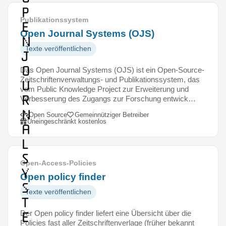
p
Publikationssystem
e
Open Journal Systems (OJS)
n
Texte veröffentlichen
J
o
Das Open Journal Systems (OJS) ist ein Open-Source-
Zeitschriftenverwaltungs- und Publikationssystem, das
u
vom Public Knowledge Project zur Erweiterung und
r
Verbesserung des Zugangs zur Forschung entwick…
n
Open Source
Gemeinnütziger Betreiber
Uneingeschränkt kostenlos
a
l
S
Open-Access-Policies
y
Open policy finder
s
Texte veröffentlichen
t
Der Open policy finder liefert eine Übersicht über die
e
Policies fast aller Zeitschriftenverlage (früher bekannt