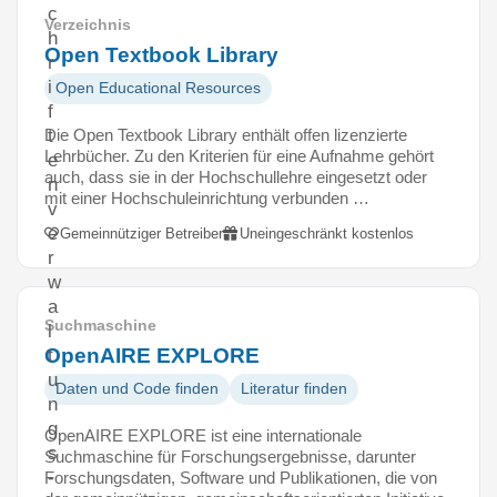
c
Verzeichnis
h
Open Textbook Library
r
i
Open Educational Resources
f
Die Open Textbook Library enthält offen lizenzierte
t
Lehrbücher. Zu den Kriterien für eine Aufnahme gehört
e
auch, dass sie in der Hochschullehre eingesetzt oder
n
mit einer Hochschuleinrichtung verbunden …
v
e
Gemeinnütziger Betreiber
Uneingeschränkt kostenlos
r
w
a
Suchmaschine
l
OpenAIRE EXPLORE
t
u
Daten und Code finden
Literatur finden
n
g
OpenAIRE EXPLORE ist eine internationale
s
Suchmaschine für Forschungsergebnisse, darunter
-
Forschungsdaten, Software und Publikationen, die von