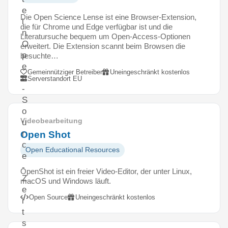
e
Die Open Science Lense ist eine Browser-Extension,
i
die für Chrome und Edge verfügbar ist und die
n
Literatursuche bequem um Open-Access-Optionen
O
erweitert. Die Extension scannt beim Browsen die
p
besuchte…
e
Gemeinnütziger Betreiber
Uneingeschränkt kostenlos
n
Serverstandort EU
-
S
o
Videobearbeitung
u
r
Open Shot
c
Open Educational Resources
e
-
OpenShot ist ein freier Video-Editor, der unter Linux,
Z
macOS und Windows läuft.
e
Open Source
Uneingeschränkt kostenlos
i
t
s