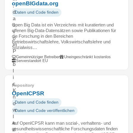
openBIGdata.org
,
d
Daten und Code finden
a
Open Big Data ist ein Verzeichnis mit kuratierten und
s
offenen Big-Data-Datensätzen sowie Publikationen für
v
die Forschung in den Bereichen
o
Betriebswirtschaftslehre, Volkswirtschaftslehre und
m
Sozialwiss…
P
Gemeinnütziger Betreiber
Uneingeschränkt kostenlos
u
Serverstandort EU
b
l
i
c
Repository
K
OpenICPSR
n
Daten und Code finden
o
w
Daten und Code veröffentlichen
l
e
Auf OpenICPSR kann man sozial-, verhaltens- und
gesundheitswissenschaftliche Forschungsdaten finden
d