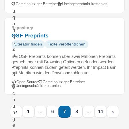
Gemeinnütziger Betreiber
Uneingeschränkt kostenlos
Z
u
g
a
Repository
n
OSF Preprints
g
s
Literatur finden
Texte veröffentlichen
z
u
Bei OSF Preprints können über zwei Millionen Preprints
r
gesucht oder mit Browsing-Optionen gefunden werden.
Preprints können zudem geteilt werden. Ihr Impact kann
F
mit Metriken wie den Downloadzahlen un…
o
r
Open Source
Gemeinnütziger Betreiber
Uneingeschränkt kostenlos
s
c
h
u
‹
›
1
…
6
7
8
…
11
n
g
e