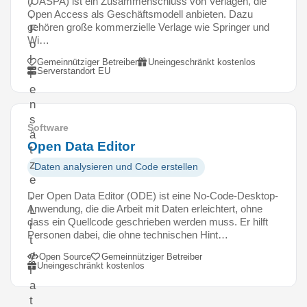
(OASPA) ist ein Zusammenschluss von Verlagen, die
,
Open Access als Geschäftsmodell anbieten. Dazu
gehören große kommerzielle Verlage wie Springer und
F
Wi…
o
l
Gemeinnütziger Betreiber
Uneingeschränkt kostenlos
Serverstandort EU
i
e
n
s
Software
ä
Open Data Editor
t
z
Daten analysieren und Code erstellen
e
,
Der Open Data Editor (ODE) ist eine No-Code-Desktop-
Anwendung, die die Arbeit mit Daten erleichtert, ohne
L
dass ein Quellcode geschrieben werden muss. Er hilft
i
Personen dabei, die ohne technischen Hint…
t
e
Open Source
Gemeinnütziger Betreiber
Uneingeschränkt kostenlos
r
a
t