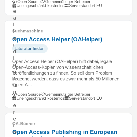
Open Source
Gemeinnütziger Betreiber
l
Uneingeschränkt kostenlos
Serverstandort EU
e
a
l
l
Suchmaschine
e
Open Access Helper (OAHelper)
r
Literatur finden
d
i
Open Access Helper (OAHelper) hilft dabei, legale
n
Open-Access-Kopien von wissenschaftlichen
g
Veröffentlichungen zu finden. So soll dem Problem
s
begegnet werden, dass es zwar mehr als 50 Millionen
Open-A…
u
n
Open Source
Gemeinnütziger Betreiber
t
Uneingeschränkt kostenlos
Serverstandort EU
e
r
e
OA-Bücher
i
Open Access Publishing in European
n