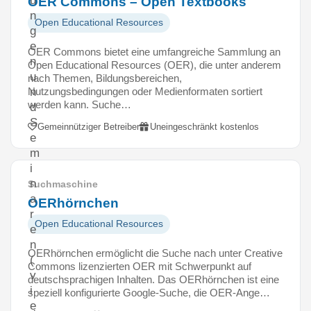
u
OER Commons – Open Textbooks
n
Open Educational Resources
g
e
OER Commons bietet eine umfangreiche Sammlung an
n
Open Educational Resources (OER), die unter anderem
u
nach Themen, Bildungsbereichen,
Nutzungsbedingungen oder Medienformaten sortiert
n
werden kann. Suche…
d
S
Gemeinnütziger Betreiber
Uneingeschränkt kostenlos
e
m
i
n
Suchmaschine
a
OERhörnchen
r
Open Educational Resources
e
n
OERhörnchen ermöglicht die Suche nach unter Creative
(
Commons lizenzierten OER mit Schwerpunkt auf
v
deutschsprachigen Inhalten. Das OERhörnchen ist eine
i
speziell konfigurierte Google-Suche, die OER-Ange…
e