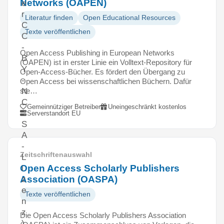
Networks (OAPEN)
e
r
Literatur finden
Open Educational Resources
C
Texte veröffentlichen
C
-
Open Access Publishing in European Networks
B
(OAPEN) ist in erster Linie ein Volltext-Repository für
Y
Open-Access-Bücher. Es fördert den Übergang zu
-
Open Access bei wissenschaftlichen Büchern. Dafür
ste…
N
C
Gemeinnütziger Betreiber
Uneingeschränkt kostenlos
-
Serverstandort EU
S
A
-
Zeitschriftenauswahl
L
Open Access Scholarly Publishers
i
Association (OASPA)
z
e
Texte veröffentlichen
n
z
Die Open Access Scholarly Publishers Association
)