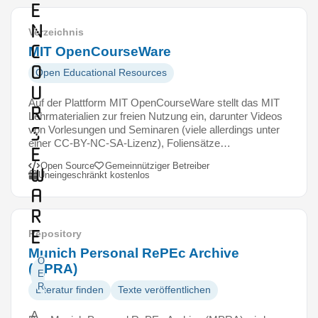
e
n
Verzeichnis
C
MIT OpenCourseWare
o
Open Educational Resources
u
Auf der Plattform MIT OpenCourseWare stellt das MIT
r
Lehrmaterialien zur freien Nutzung ein, darunter Videos
s
von Vorlesungen und Seminaren (viele allerdings unter
einer CC-BY-NC-SA-Lizenz), Foliensätze…
e
Open Source
Gemeinnütziger Betreiber
W
Uneingeschränkt kostenlos
a
r
e
Repository
Munich Personal RePEc Archive
Open
(MPRA)
Educational
Resources
Literatur finden
Texte veröffentlichen
A