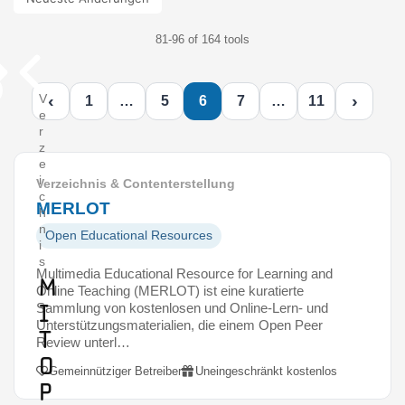
81-96 of 164 tools
‹
›
V
1
…
5
6
7
…
11
e
r
z
e
i
Verzeichnis & Contenterstellung
c
MERLOT
h
n
Open Educational Resources
i
s
Multimedia Educational Resource for Learning and
M
Online Teaching (MERLOT) ist eine kuratierte
I
Sammlung von kostenlosen und Online-Lern- und
Unterstützungsmaterialien, die einem Open Peer
T
Review unterl…
O
Gemeinnütziger Betreiber
Uneingeschränkt kostenlos
p