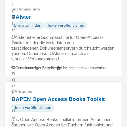
f
Suchmaschine
r
OAIster
e
i
Literatur finden
Texte veröffentlichen
e
n
OAIster ist eine Suchmaschine für Open-Access-
N
Inhalte, mit der die Metadaten von
verschiedenen Dokumentenservern durchsucht werden
u
können. Daher lässt OAIster sich auch als
t
virtueller Verbundkatalog f…
z
u
Gemeinnütziger Betreiber
Uneingeschränkt kostenlos
n
g
e
OA-Bücher
i
n
OAPEN Open Access Books Toolkit
,
Texte veröffentlichen
d
a
Das Open Access Books Toolkit informiert Autor:innen
r
darüber, wie Open Access bei Büchern funktioniert und