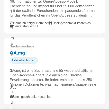
M
Mit Informationen zu Open-Access-Modell,
I
Fachrichtung und Impact für über 55.000 Zeitschriften
hilft der oa.finder Forschenden, ein passendes Journal
T
für das Veröffentlichen im Open Access zu identifi…
L
e
Gemeinnütziger Betreiber
Uneingeschränkt kostenlos
Serverstandort EU
h
r
m
a
Suchmaschine
t
OA.mg
e
r
Literatur finden
i
a
OA.mg ist eine Suchmaschine für wissenschaftliche
Open-Access-Papers, die auch eine Chrome-
l
Erweiterung anbietet. Ihr Index enthält mehr als 250
i
Millionen Dokumente, was nach eigenen Angaben eine
e
einz…
n
z
Uneingeschränkt kostenlos
u
r