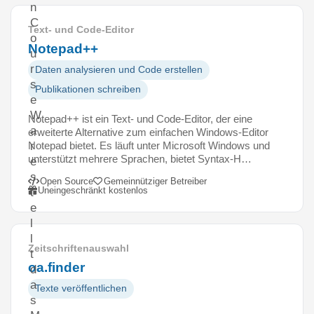
n
C
Text- und Code-Editor
o
Notepad++
u
r
Daten analysieren und Code erstellen
s
Publikationen schreiben
e
W
Notepad++ ist ein Text- und Code-Editor, der eine
a
erweiterte Alternative zum einfachen Windows-Editor
Notepad bietet. Es läuft unter Microsoft Windows und
r
unterstützt mehrere Sprachen, bietet Syntax-H…
e
s
Open Source
Gemeinnütziger Betreiber
Uneingeschränkt kostenlos
t
e
l
l
Zeitschriftenauswahl
t
oa.finder
d
a
Texte veröffentlichen
s