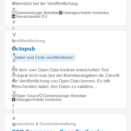
u
unterstützt bei der Veröffentlichung.
n
Gemeinnütziger Betreiber
Uneingeschränkt kostenlos
t
Serverstandort EU
e
r
V
i
Veröffentlichung
d
Octopub
e
Daten und Code veröffentlichen
o
s
Mit dem vom Open Data Institute entwickelten Tool
v
Octopub lernt man laut der Betreiberangaben die Zukunft
o
der Veröffentlichung von Open Data kennen. Es hilft
n
Forschenden dabei, ihre Daten zu validiere…
V
Open Source
Gemeinnütziger Betreiber
o
Uneingeschränkt kostenlos
r
l
e
Verzeichnis & Contenterstellung
s