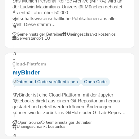
Das Munich Personal RePEc Archive (MPRA) wird an
u
der Ludwig-Maximilians-Universität München gehostet.
f
Es enthält aber über 50.000
wirtschaftswissenschaftliche Publikationen aus aller
d
Welt. Diese stamm…
e
r
Gemeinnütziger Betreiber
Uneingeschränkt kostenlos
Serverstandort EU
P
l
a
t
Cloud-Plattform
t
myBinder
f
o
Daten und Code veröffentlichen
Open Code
r
m
MyBinder ist eine Cloud-Plattform, mit der Jupyter
Notebooks direkt aus einem Git-Repositorium heraus
M
gestartet und geteilt werden können. Änderungen
I
können wieder zurück ins GitHub- oder GitLab-Repos…
T
O
Open Source
Gemeinnütziger Betreiber
Uneingeschränkt kostenlos
p
e