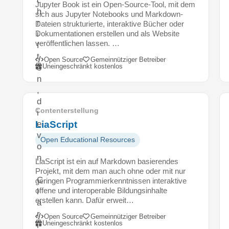
Jupyter Book ist ein Open-Source-Tool, mit dem
h
sich aus Jupyter Notebooks und Markdown-
r
Dateien strukturierte, interaktive Bücher oder
i
Dokumentationen erstellen und als Website
veröffentlichen lassen. …
f
t
Open Source
Gemeinnütziger Betreiber
Uneingeschränkt kostenlos
e
n
,
d
Contenterstellung
i
e
LiaScript
v
Open Educational Resources
o
n
LiaScript ist ein auf Markdown basierendes
Projekt, mit dem man auch ohne oder mit nur
C
geringen Programmierkenntnissen interaktive
offene und interoperable Bildungsinhalte
l
erstellen kann. Dafür erweit…
a
r
Open Source
Gemeinnütziger Betreiber
Uneingeschränkt kostenlos
i