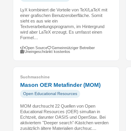
e
g
LyX kombiniert die Vorteile von TeX/LaTeX mit
e
einer grafischen Benutzeroberfläche. Somit
b
sieht es aus wie ein
Textverarbeitungsprogramm, im Hintergrund
e
wird aber LaTeX erzeugt. Es umfasst einen
n
Formel…
w
i
Open Source
Gemeinnütziger Betreiber
Uneingeschränkt kostenlos
r
d
.
J
Suchmaschine
C
Mason OER Metafinder (MOM)
R
e
Open Educational Resources
n
t
MOM durchsucht 22 Quellen von Open
h
Educational Resources (OER) simultan in
Echtzeit, darunter OASIS und OpenStax. Bei
ä
aktiviertem "Deeper search"-Kästchen werden
l
zusätzlich ältere Materialien durchsuc…
t