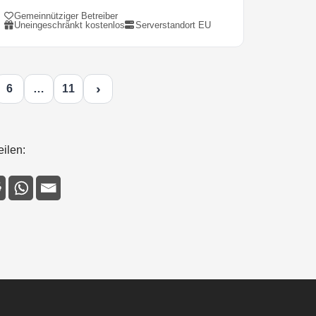
Gemeinnütziger Betreiber
Uneingeschränkt kostenlos
Serverstandort EU
›
6
…
11
eilen: