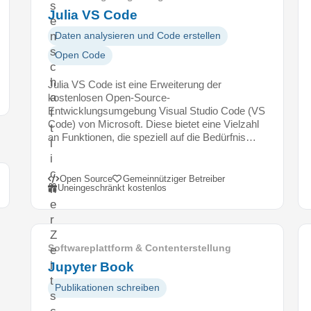
s
Julia VS Code
e
n
Daten analysieren und Code erstellen
s
Open Code
c
h
Julia VS Code ist eine Erweiterung der
a
kostenlosen Open-Source-
Entwicklungsumgebung Visual Studio Code (VS
f
Code) von Microsoft. Diese bietet eine Vielzahl
t
an Funktionen, die speziell auf die Bedürfnis…
l
i
c
Open Source
Gemeinnütziger Betreiber
h
Uneingeschränkt kostenlos
e
r
Z
Softwareplattform & Contenterstellung
e
i
Jupyter Book
t
Publikationen schreiben
s
c