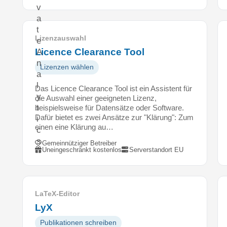
v
a
t
Lizenzauswahl
e
Licence Clearance Tool
A
n
Lizenzen wählen
a
l
Das Licence Clearance Tool ist ein Assistent für
y
die Auswahl einer geeigneten Lizenz,
t
beispielsweise für Datensätze oder Software.
Dafür bietet es zwei Ansätze zur "Klärung": Zum
i
einen eine Klärung au…
c
s
Gemeinnütziger Betreiber
Uneingeschränkt kostenlos
Serverstandort EU
h
e
r
a
LaTeX-Editor
u
LyX
s
g
Publikationen schreiben