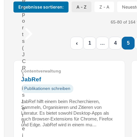
R
Ergebnisse sortieren:
A - Z
Z - A
Neuest
e
p
o
65-80 of 164 
r
t
s
‹
1
…
4
5
(
J
C
R
Contentverwaltung
)
JabRef
i
Publikationen schreiben
s
t
JabRef hilft einem beim Recherchieren,
Sammeln, Organisieren und Zitieren von
e
Literatur. Es bietet sowohl Desktop-Apps als
i
auch Browser-Extensions für Chrome, Firefox
n
und Edge. JabRef wird in einem mu…
e
j