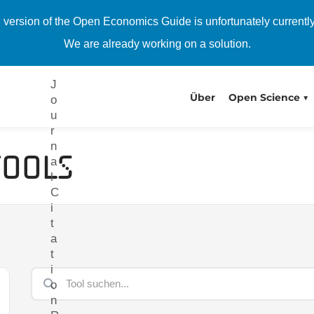
)
h version of the Open Economics Guide is unfortunately currentl
Texte
We are already working on a solution.
veröffentlichen
J
Über
Open Science
o
u
r
n
Tools
a
l
C
i
t
a
t
i
o
n