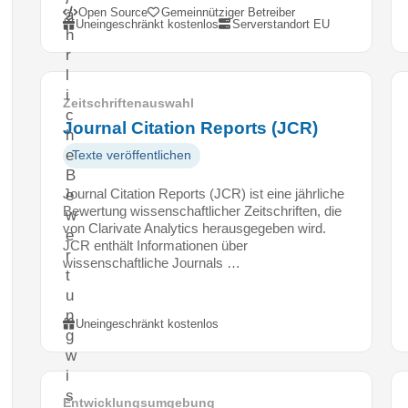
Open Source
Gemeinnütziger Betreiber
ä
Uneingeschränkt kostenlos
Serverstandort EU
h
r
l
i
Zeitschriftenauswahl
c
Journal Citation Reports (JCR)
h
e
Texte veröffentlichen
B
Journal Citation Reports (JCR) ist eine jährliche
e
Bewertung wissenschaftlicher Zeitschriften, die
w
von Clarivate Analytics herausgegeben wird.
e
JCR enthält Informationen über
r
wissenschaftliche Journals …
t
u
n
Uneingeschränkt kostenlos
g
w
i
s
Entwicklungsumgebung