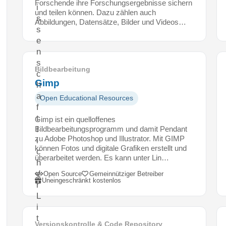
Forschende ihre Forschungsergebnisse sichern
i
und teilen können. Dazu zählen auch
s
Abbildungen, Datensätze, Bilder und Videos…
s
e
n
s
Bildbearbeitung
c
Gimp
h
a
Open Educational Resources
f
t
Gimp ist ein quelloffenes
l
Bildbearbeitungsprogramm und damit Pendant
zu Adobe Photoshop und Illustrator. Mit GIMP
i
können Fotos und digitale Grafiken erstellt und
c
überarbeitet werden. Es kann unter Lin…
h
e
Open Source
Gemeinnütziger Betreiber
Uneingeschränkt kostenlos
r
L
i
t
Versionskontrolle & Code Repository