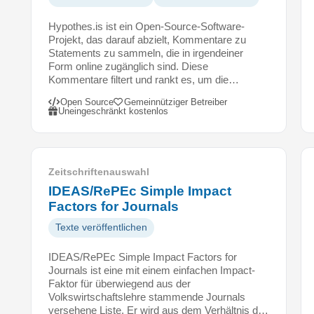
d
e
Hypothes.is ist ein Open-Source-Software-
n
Projekt, das darauf abzielt, Kommentare zu
t
Statements zu sammeln, die in irgendeiner
i
Form online zugänglich sind. Diese
f
Kommentare filtert und rankt es, um die…
i
Open Source
Gemeinnütziger Betreiber
z
Uneingeschränkt kostenlos
i
e
r
e
Zeitschriftenauswahl
n
IDEAS/RePEc Simple Impact
u
Factors for Journals
n
Texte veröffentlichen
d
Z
IDEAS/RePEc Simple Impact Factors for
u
Journals ist eine mit einem einfachen Impact-
s
Faktor für überwiegend aus der
a
Volkswirtschaftslehre stammende Journals
versehene Liste. Er wird aus dem Verhältnis d…
m