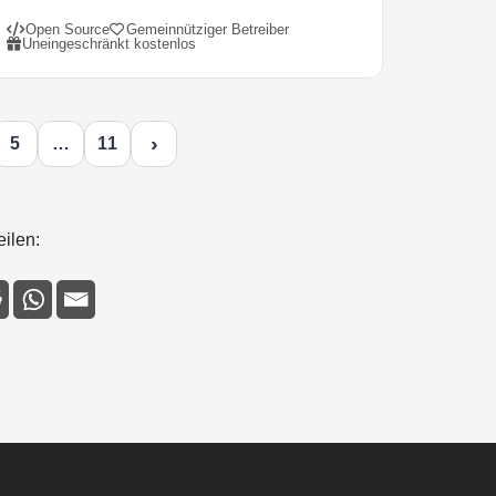
Open Source
Gemeinnütziger Betreiber
Uneingeschränkt kostenlos
›
5
…
11
eilen: