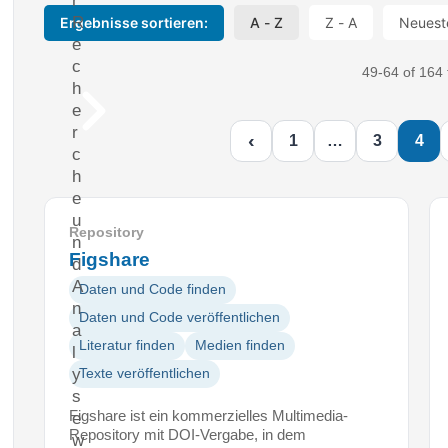
R
Ergebnisse sortieren:
A - Z
Z - A
Neuest
e
c
49-64 of 164 
h
e
r
‹
1
…
3
4
c
h
e
u
Repository
n
Figshare
d
A
Daten und Code finden
n
Daten und Code veröffentlichen
a
Literatur finden
Medien finden
l
y
Texte veröffentlichen
s
Figshare ist ein kommerzielles Multimedia-
e
Repository mit DOI-Vergabe, in dem
w