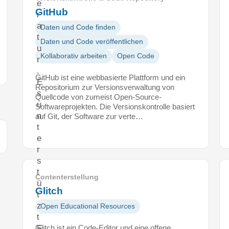
e
GitHub
r
a
Daten und Code finden
t
Daten und Code veröffentlichen
u
Kollaborativ arbeiten
Open Code
r
.
GitHub ist eine webbasierte Plattform und ein
E
Repositorium zur Versionsverwaltung von
s
Quellcode von zumeist Open-Source-
u
Softwareprojekten. Die Versionskontrolle basiert
n
auf Git, der Software zur verte…
t
e
r
s
t
Contenterstellung
ü
Glitch
t
z
Open Educational Resources
t
F
Glitch ist ein Code-Editor und eine offene