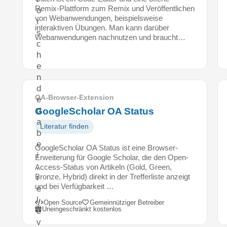
Remix-Plattform zum Remix und Veröffentlichen
o
von Webanwendungen, beispielsweise
r
interaktiven Übungen. Man kann darüber
s
Webanwendungen nachnutzen und braucht…
c
h
e
n
d
OA-Browser-Extension
e
d
GoogleScholar OA Status
a
Literatur finden
b
e
GoogleScholar OA Status ist eine Browser-
i
Erweiterung für Google Scholar, die den Open-
,
Access-Status von Artikeln (Gold, Green,
Bronze, Hybrid) direkt in der Trefferliste anzeigt
r
und bei Verfügbarkeit …
e
l
Open Source
Gemeinnütziger Betreiber
Uneingeschränkt kostenlos
e
v