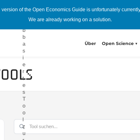
i
n
h version of the Open Economics Guide is unfortunately currentl
w
We are already working on a solution.
e
b
b
Über
Open Science
a
s
i
e
Tools
r
t
e
s
T
o
o
l
z
u
r