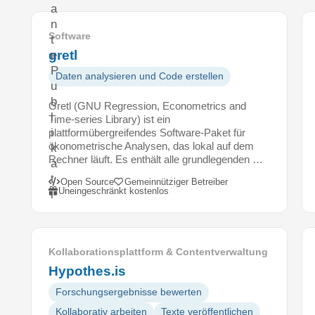
a
n
Software
t
gretl
e
P
Daten analysieren und Code erstellen
u
b
Gretl (GNU Regression, Econometrics and
l
Time-series Library) ist ein
i
plattformübergreifendes Software-Paket für
ökonometrische Analysen, das lokal auf dem
k
Rechner läuft. Es enthält alle grundlegenden …
a
t
Open Source
Gemeinnütziger Betreiber
Uneingeschränkt kostenlos
i
o
n
e
Kollaborationsplattform & Contentverwaltung
n
Hypothes.is
z
u
Forschungsergebnisse bewerten
i
Kollaborativ arbeiten
Texte veröffentlichen