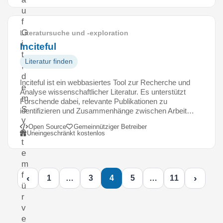
u
f
G
Literatursuche und -exploration
i
Inciteful
t
Literatur finden
,
d
Inciteful ist ein webbasiertes Tool zur Recherche und
e
Analyse wissenschaftlicher Literatur. Es unterstützt
m
Forschende dabei, relevante Publikationen zu
S
identifizieren und Zusammenhänge zwischen Arbeit…
y
Open Source
Gemeinnütziger Betreiber
s
Uneingeschränkt kostenlos
t
e
m
f
‹
›
1
…
3
4
5
…
11
ü
r
v
e