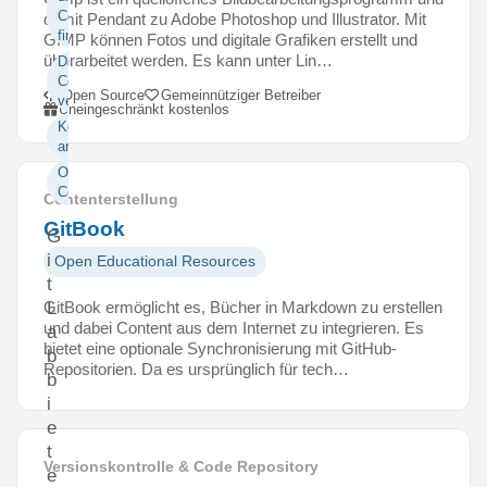
Code
damit Pendant zu Adobe Photoshop und Illustrator. Mit
finden
GIMP können Fotos und digitale Grafiken erstellt und
überarbeitet werden. Es kann unter Lin…
Daten und
Code
Open Source
Gemeinnütziger Betreiber
veröffentlichen
Uneingeschränkt kostenlos
Kollaborativ
arbeiten
Open
Code
Contenterstellung
GitBook
G
i
Open Educational Resources
t
GitBook ermöglicht es, Bücher in Markdown zu erstellen
L
und dabei Content aus dem Internet zu integrieren. Es
a
bietet eine optionale Synchronisierung mit GitHub-
b
Repositorien. Da es ursprünglich für tech…
b
i
e
t
Versionskontrolle & Code Repository
e