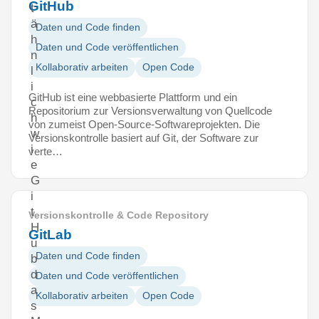
GitHub
t
ä
Daten und Code finden
h
Daten und Code veröffentlichen
n
Kollaborativ arbeiten
Open Code
l
i
GitHub ist eine webbasierte Plattform und ein
c
Repositorium zur Versionsverwaltung von Quellcode
h
von zumeist Open-Source-Softwareprojekten. Die
w
Versionskontrolle basiert auf Git, der Software zur
i
verte…
e
G
i
t
Versionskontrolle & Code Repository
H
GitLab
u
Daten und Code finden
b
d
Daten und Code veröffentlichen
a
Kollaborativ arbeiten
Open Code
s