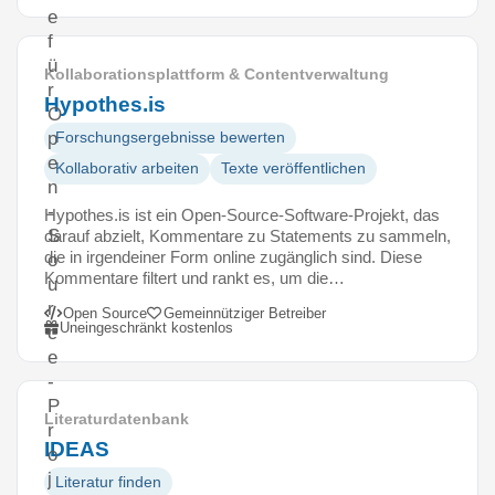
e
f
ü
Kollaborationsplattform & Contentverwaltung
r
Hypothes.is
O
p
Forschungsergebnisse bewerten
e
Kollaborativ arbeiten
Texte veröffentlichen
n
-
Hypothes.is ist ein Open-Source-Software-Projekt, das
S
darauf abzielt, Kommentare zu Statements zu sammeln,
die in irgendeiner Form online zugänglich sind. Diese
o
Kommentare filtert und rankt es, um die…
u
r
Open Source
Gemeinnütziger Betreiber
Uneingeschränkt kostenlos
c
e
-
P
Literaturdatenbank
r
IDEAS
o
j
Literatur finden