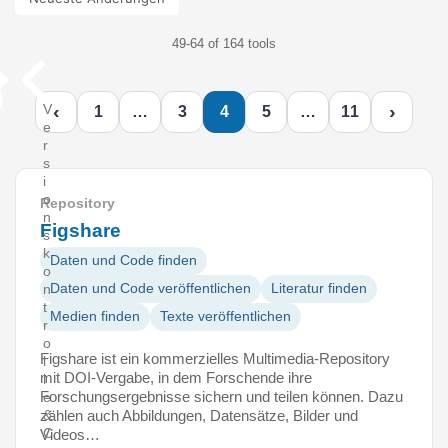
49-64 of 164 tools
‹
›
V
1
…
3
4
5
…
11
e
r
s
i
o
Repository
n
Figshare
s
k
Daten und Code finden
o
Daten und Code veröffentlichen
Literatur finden
n
t
Medien finden
Texte veröffentlichen
r
o
Figshare ist ein kommerzielles Multimedia-Repository
l
mit DOI-Vergabe, in dem Forschende ihre
l
Forschungsergebnisse sichern und teilen können. Dazu
e
zählen auch Abbildungen, Datensätze, Bilder und
&
C
Videos…