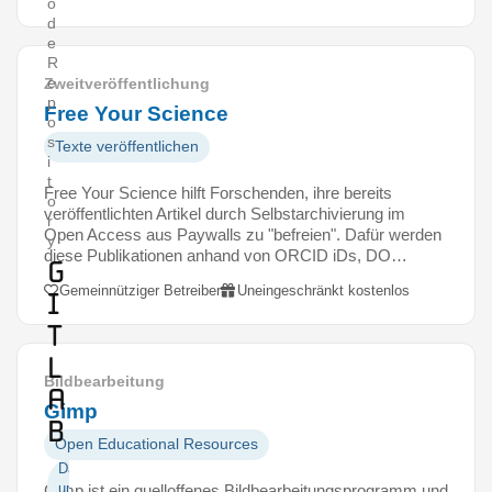
o
d
e
R
e
Zweitveröffentlichung
p
Free Your Science
o
s
Texte veröffentlichen
i
t
Free Your Science hilft Forschenden, ihre bereits
o
veröffentlichten Artikel durch Selbstarchivierung im
r
Open Access aus Paywalls zu "befreien". Dafür werden
y
diese Publikationen anhand von ORCID iDs, DO…
G
Gemeinnütziger Betreiber
Uneingeschränkt kostenlos
i
t
L
Bildbearbeitung
a
Gimp
b
Open Educational Resources
Daten
und
Gimp ist ein quelloffenes Bildbearbeitungsprogramm und