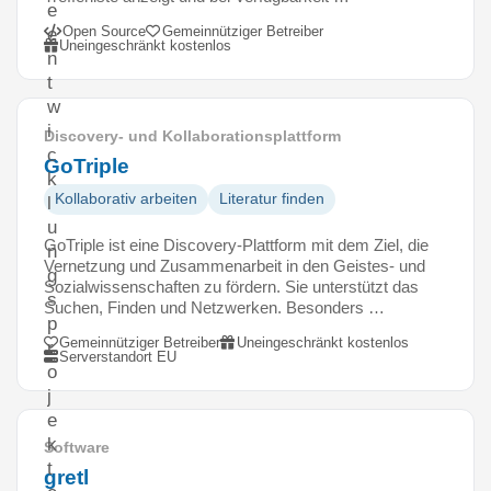
e
Open Source
Gemeinnütziger Betreiber
e
Uneingeschränkt kostenlos
n
t
w
i
Discovery- und Kollaborationsplattform
c
GoTriple
k
Kollaborativ arbeiten
Literatur finden
l
u
GoTriple ist eine Discovery-Plattform mit dem Ziel, die
n
Vernetzung und Zusammenarbeit in den Geistes- und
g
Sozialwissenschaften zu fördern. Sie unterstützt das
s
Suchen, Finden und Netzwerken. Besonders …
p
Gemeinnütziger Betreiber
Uneingeschränkt kostenlos
r
Serverstandort EU
o
j
e
k
Software
t
gretl