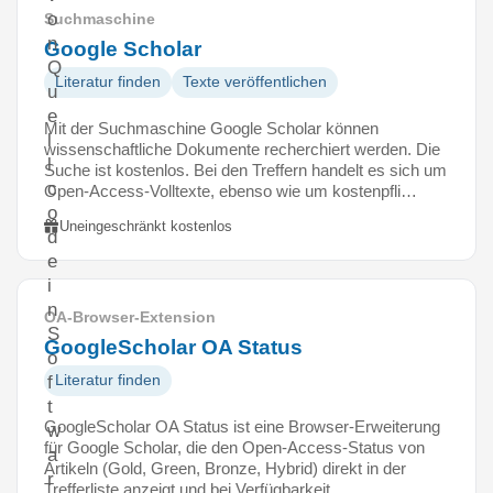
o
Suchmaschine
n
Google Scholar
Q
Literatur finden
Texte veröffentlichen
u
e
Mit der Suchmaschine Google Scholar können
l
wissenschaftliche Dokumente recherchiert werden. Die
l
Suche ist kostenlos. Bei den Treffern handelt es sich um
c
Open-Access-Volltexte, ebenso wie um kostenpfli…
o
Uneingeschränkt kostenlos
d
e
i
n
OA-Browser-Extension
S
GoogleScholar OA Status
o
Literatur finden
f
t
GoogleScholar OA Status ist eine Browser-Erweiterung
w
für Google Scholar, die den Open-Access-Status von
a
Artikeln (Gold, Green, Bronze, Hybrid) direkt in der
r
Trefferliste anzeigt und bei Verfügbarkeit …