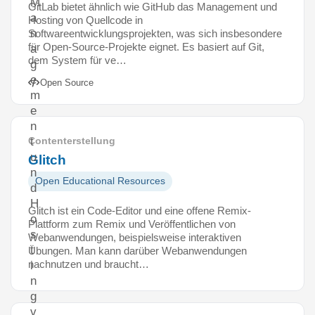
M
GitLab bietet ähnlich wie GitHub das Management und
a
Hosting von Quellcode in
n
Softwareentwicklungsprojekten, was sich insbesondere
für Open-Source-Projekte eignet. Es basiert auf Git,
a
dem System für ve…
g
e
Open Source
m
e
n
t
Contenterstellung
u
Glitch
n
Open Educational Resources
d
H
Glitch ist ein Code-Editor und eine offene Remix-
o
Plattform zum Remix und Veröffentlichen von
s
Webanwendungen, beispielsweise interaktiven
t
Übungen. Man kann darüber Webanwendungen
nachnutzen und braucht…
i
n
g
v