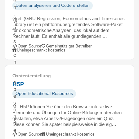
e
Daten analysieren und Code erstellen
n
,
Gretl (GNU Regression, Econometrics and Time-series
w
Library) ist ein plattformübergreifendes Software-Paket
a
für ökonometrische Analysen, das lokal auf dem
s
Rechner läuft. Es enthält alle grundlegenden …
s
Open Source
Gemeinnütziger Betreiber
i
Uneingeschränkt kostenlos
c
h
i
n
Contenterstellung
s
H5P
b
Open Educational Resources
e
s
Mit H5P können Sie über den Browser interaktive
o
Elemente und Übungen für Online-Bildungsmaterialien
n
gestalten, etwa Arbeits-/Fragebögen oder ein Quiz.
d
Diese können Sie später beispielsweise in die eig…
e
Open Source
Uneingeschränkt kostenlos
r