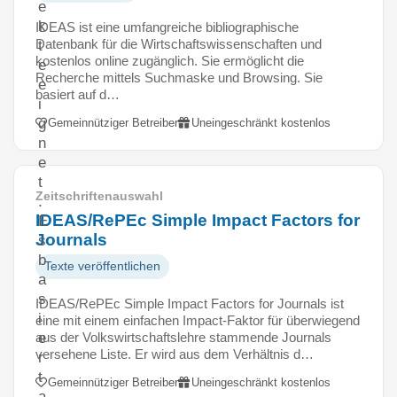
e
k
IDEAS ist eine umfangreiche bibliographische
Datenbank für die Wirtschaftswissenschaften und
t
kostenlos online zugänglich. Sie ermöglicht die
e
Recherche mittels Suchmaske und Browsing. Sie
e
basiert auf d…
i
g
Gemeinnütziger Betreiber
Uneingeschränkt kostenlos
n
e
t
Zeitschriftenauswahl
.
IDEAS/RePEc Simple Impact Factors for
E
Journals
s
b
Texte veröffentlichen
a
s
IDEAS/RePEc Simple Impact Factors for Journals ist
i
eine mit einem einfachen Impact-Faktor für überwiegend
aus der Volkswirtschaftslehre stammende Journals
e
versehene Liste. Er wird aus dem Verhältnis d…
r
t
Gemeinnütziger Betreiber
Uneingeschränkt kostenlos
a