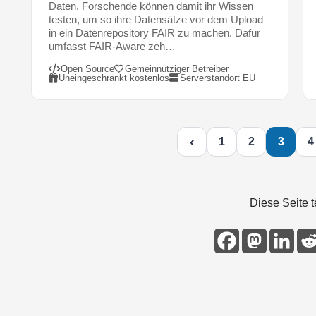
i
Daten. Forschende können damit ihr Wissen
s
testen, um so ihre Datensätze vor dem Upload
in ein Datenrepository FAIR zu machen. Dafür
s
umfasst FAIR-Aware zeh…
e
w
Open Source
Gemeinnütziger Betreiber
Uneingeschränkt kostenlos
Serverstandort EU
e
r
d
e
‹
1
2
3
4
n
v
i
s
Diese Seite t
u
e
l
l
d
a
r
g