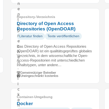
n
e
n
Repository-Verzeichnis
t
Directory of Open Access
s
Repositories (OpenDOAR)
p
r
Literatur finden
Texte veröffentlichen
e
c
Das Directory of Open Access Repositories
(OpenDOAR) ist ein qualitätsgeprüftes globales
h
Verzeichnis, in dem wissenschaftliche Open-
e
Access-Repositorien mit unterschiedlichen
n
Inhaltstypen, unter andere…
.
K
Gemeinnütziger Betreiber
Uneingeschränkt kostenlos
l
i
c
k
Container-Umgebung
e
Docker
n