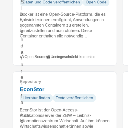
S
Daten und Code veröffentlichen
Open Code
i
Docker ist eine Open-Source-Plattform, die es
e
Entwickler:innen ermöglicht, Anwendungen in
s
sogenannten Containern zu erstellen,
i
bereitzustellen und auszuführen. Diese
c
Container enthalten alle notwendig…
h
d
a
Open Source
Uneingeschränkt kostenlos
f
ü
r
e
Repository
i
EconStor
n
f
Literatur finden
Texte veröffentlichen
a
c
EconStor ist der Open-Access-
h
Publikationsserver der ZBW – Leibniz-
Informationszentrum Wirtschaft. Auf ihm können
d
Wirtschaftswissenschaftler:innen sowie
u