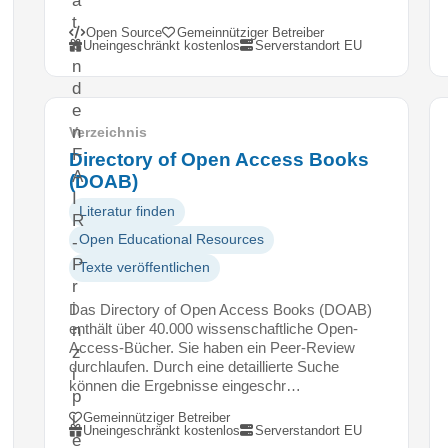
a
t
Open Source
Gemeinnütziger Betreiber
e
Uneingeschränkt kostenlos
Serverstandort EU
n
d
e
n
Verzeichnis
F
Directory of Open Access Books
A
(DOAB)
I
Literatur finden
R
Open Educational Resources
-
P
Texte veröffentlichen
r
i
Das Directory of Open Access Books (DOAB)
enthält über 40.000 wissenschaftliche Open-
n
Access-Bücher. Sie haben ein Peer-Review
z
durchlaufen. Durch eine detaillierte Suche
i
können die Ergebnisse eingeschr…
p
i
Gemeinnütziger Betreiber
Uneingeschränkt kostenlos
Serverstandort EU
e