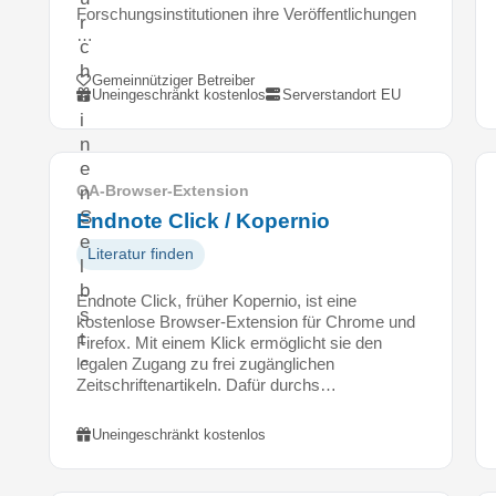
Forschungsinstitutionen ihre Veröffentlichungen
r
…
c
h
Gemeinnütziger Betreiber
e
Uneingeschränkt kostenlos
Serverstandort EU
i
n
e
OA-Browser-Extension
n
S
Endnote Click / Kopernio
e
Literatur finden
l
b
Endnote Click, früher Kopernio, ist eine
s
kostenlose Browser-Extension für Chrome und
t
Firefox. Mit einem Klick ermöglicht sie den
c
legalen Zugang zu frei zugänglichen
Zeitschriftenartikeln. Dafür durchs…
h
e
c
Uneingeschränkt kostenlos
k
-