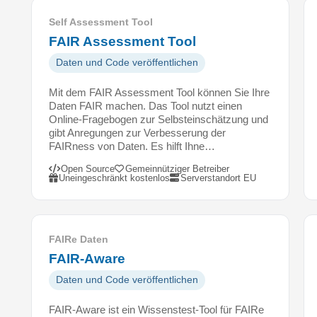
F
Self Assessment Tool
r
a
FAIR Assessment Tool
g
Daten und Code veröffentlichen
e
b
Mit dem FAIR Assessment Tool können Sie Ihre
o
Daten FAIR machen. Das Tool nutzt einen
g
Online-Fragebogen zur Selbsteinschätzung und
gibt Anregungen zur Verbesserung der
e
FAIRness von Daten. Es hilft Ihne…
n
.
Open Source
Gemeinnütziger Betreiber
Uneingeschränkt kostenlos
Serverstandort EU
D
i
e
E
FAIRe Daten
r
FAIR-Aware
g
e
Daten und Code veröffentlichen
b
n
FAIR-Aware ist ein Wissenstest-Tool für FAIRe