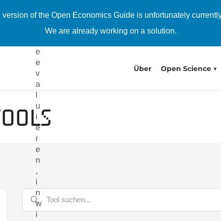
e
h version of the Open Economics Guide is unfortunately currentl
n
S
We are already working on a solution.
i
e
e
Über
Open Science
v
a
l
u
Tools
i
e
r
e
n
,
i
n
w
i