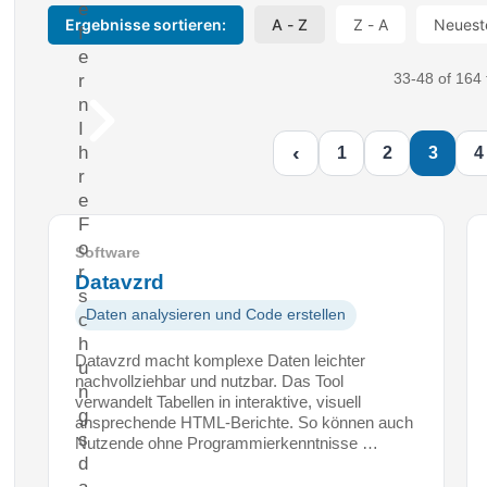
e
Ergebnisse sortieren:
A - Z
Z - A
Neuest
f
e
33-48 of 164 
r
n
I
‹
h
1
2
3
4
r
e
F
o
Software
r
Datavzrd
s
Daten analysieren und Code erstellen
c
h
Datavzrd macht komplexe Daten leichter
u
nachvollziehbar und nutzbar. Das Tool
n
verwandelt Tabellen in interaktive, visuell
g
ansprechende HTML-Berichte. So können auch
s
Nutzende ohne Programmierkenntnisse …
d