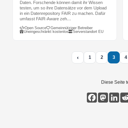
Daten. Forschende können damit ihr Wissen
O
testen, um so ihre Datensätze vor dem Upload
p
in ein Datenrepository FAIR zu machen. Dafür
e
umfasst FAIR-Aware zeh…
n
Open Source
Gemeinnütziger Betreiber
-
Uneingeschränkt kostenlos
Serverstandort EU
A
c
c
e
‹
1
2
3
4
s
s
-
R
Diese Seite t
e
p
o
s
i
t
o