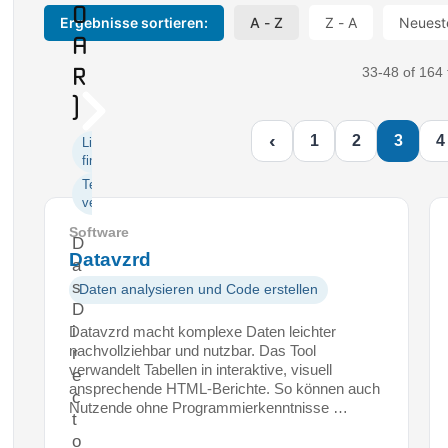
O
Ergebnisse sortieren:
A - Z
Z - A
Neuest
A
R
33-48 of 164 
)
‹
1
2
3
4
Literatur
finden
Texte
veröffentlichen
Software
D
Datavzrd
a
s
Daten analysieren und Code erstellen
D
i
Datavzrd macht komplexe Daten leichter
nachvollziehbar und nutzbar. Das Tool
r
verwandelt Tabellen in interaktive, visuell
e
ansprechende HTML-Berichte. So können auch
c
Nutzende ohne Programmierkenntnisse …
t
o