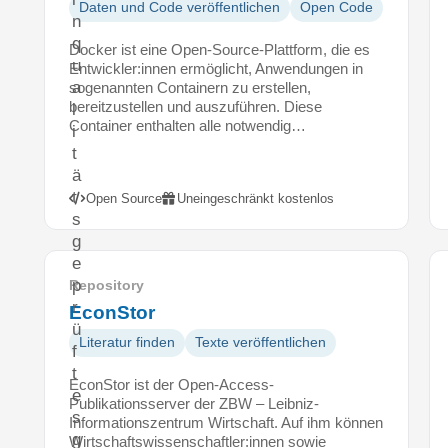
Daten und Code veröffentlichen
Open Code
n
q
Docker ist eine Open-Source-Plattform, die es
u
Entwickler:innen ermöglicht, Anwendungen in
a
sogenannten Containern zu erstellen,
bereitzustellen und auszuführen. Diese
l
Container enthalten alle notwendig…
i
t
ä
t
Open Source
Uneingeschränkt kostenlos
s
g
e
p
Repository
r
EconStor
ü
Literatur finden
Texte veröffentlichen
f
t
EconStor ist der Open-Access-
e
Publikationsserver der ZBW – Leibniz-
s
Informationszentrum Wirtschaft. Auf ihm können
g
Wirtschaftswissenschaftler:innen sowie