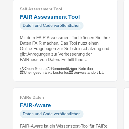
n
d
Self Assessment Tool
e
FAIR Assessment Tool
m
Daten und Code veröffentlichen
w
i
Mit dem FAIR Assessment Tool können Sie Ihre
s
Daten FAIR machen. Das Tool nutzt einen
s
Online-Fragebogen zur Selbsteinschätzung und
e
gibt Anregungen zur Verbesserung der
n
FAIRness von Daten. Es hilft Ihne…
s
Open Source
Gemeinnütziger Betreiber
c
Uneingeschränkt kostenlos
Serverstandort EU
h
a
f
t
FAIRe Daten
l
FAIR-Aware
i
Daten und Code veröffentlichen
c
h
FAIR-Aware ist ein Wissenstest-Tool für FAIRe
e