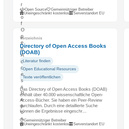
r
Open Source
Gemeinnütziger Betreiber
y
Uneingeschränkt kostenlos
Serverstandort EU
o
f
O
p
Verzeichnis
e
Directory of Open Access Books
n
(DOAB)
A
c
Literatur finden
c
Open Educational Resources
e
Texte veröffentlichen
s
s
Das Directory of Open Access Books (DOAB)
R
enthält über 40.000 wissenschaftliche Open-
e
Access-Bücher. Sie haben ein Peer-Review
durchlaufen. Durch eine detaillierte Suche
p
können die Ergebnisse eingeschr…
o
s
Gemeinnütziger Betreiber
Uneingeschränkt kostenlos
Serverstandort EU
i