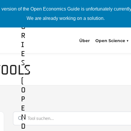
i
h version of the Open Economics Guide is unfortunately currentl
t
We are already working on a solution.
o
r
Über
Open Science
i
e
s
Tools
(
O
p
e
n
D