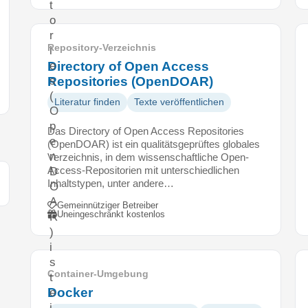
t
o
r
Repository-Verzeichnis
i
Directory of Open Access
e
Repositories (OpenDOAR)
s
(
Literatur finden
Texte veröffentlichen
O
p
Das Directory of Open Access Repositories
e
(OpenDOAR) ist ein qualitätsgeprüftes globales
n
Verzeichnis, in dem wissenschaftliche Open-
Access-Repositorien mit unterschiedlichen
D
Inhaltstypen, unter andere…
O
A
Gemeinnütziger Betreiber
Uneingeschränkt kostenlos
R
)
i
s
Container-Umgebung
t
Docker
e
i