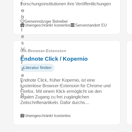
Forschungsinstitutionen ihre Veröffentlichungen
l
…
o
b
Gemeinnütziger Betreiber
a
Uneingeschränkt kostenlos
Serverstandort EU
l
e
s
V
OA-Browser-Extension
e
Endnote Click / Kopernio
r
Literatur finden
z
e
Endnote Click, früher Kopernio, ist eine
i
kostenlose Browser-Extension für Chrome und
c
Firefox. Mit einem Klick ermöglicht sie den
h
legalen Zugang zu frei zugänglichen
n
Zeitschriftenartikeln. Dafür durchs…
i
s
Uneingeschränkt kostenlos
,
i