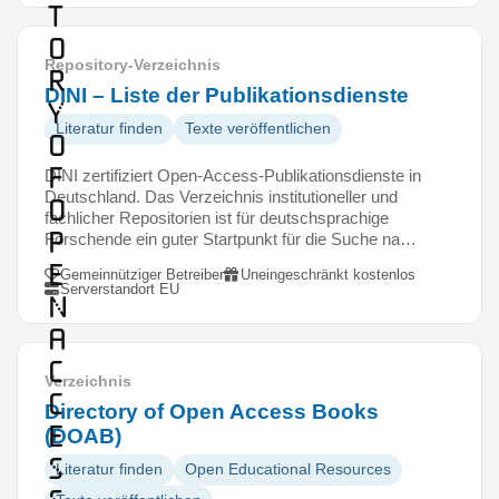
t
o
Repository-Verzeichnis
r
DINI – Liste der Publikationsdienste
y
Literatur finden
Texte veröffentlichen
o
f
DINI zertifiziert Open-Access-Publikationsdienste in
Deutschland. Das Verzeichnis institutioneller und
O
fachlicher Repositorien ist für deutschsprachige
p
Forschende ein guter Startpunkt für die Suche na…
e
Gemeinnütziger Betreiber
Uneingeschränkt kostenlos
Serverstandort EU
n
A
c
Verzeichnis
c
Directory of Open Access Books
e
(DOAB)
s
Literatur finden
Open Educational Resources