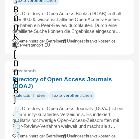
s
Texte veröffentlichen
B
Das Directory of Open Access Books (DOAB) enthält
o
über 40.000 wissenschaftliche Open-Access-Bücher.
o
Sie haben ein Peer-Review durchlaufen. Durch eine
detaillierte Suche können die Ergebnisse eingeschr…
k
Gemeinnütziger Betreiber
Uneingeschränkt kostenlos
s
Serverstandort EU
(
D
O
Verzeichnis
Directory of Open Access Journals
A
(DOAJ)
B
Literatur finden
Texte veröffentlichen
)
Das Directory of Open Access Journals (DOAJ) ist ein
Literatur
Community-kuratiertes Verzeichnis. Es indexiert
finden
qualitativ hochwertige Open-Access-Zeitschriften mit
Open
Peer-Review-Verfahren weltweit und macht sie z…
Educational
Resources
Gemeinnütziger Betreiber
Uneingeschränkt kostenlos