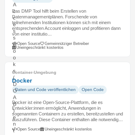
A
Das DMP Tool hilft beim Erstellen von
c
Datenmanagementplänen. Forschende von
c
teilnehmenden Institutionen können sich mit einem
e
entsprechenden Account einloggen und profitieren dann
s
von einer institutio…
s
Open Source
Gemeinnütziger Betreiber
B
Uneingeschränkt kostenlos
o
o
k
s
Container-Umgebung
(
Docker
D
Daten und Code veröffentlichen
Open Code
O
A
Docker ist eine Open-Source-Plattform, die es
B
Entwickler:innen ermöglicht, Anwendungen in
)
sogenannten Containern zu erstellen, bereitzustellen und
e
auszuführen. Diese Container enthalten alle notwendig…
n
Open Source
Uneingeschränkt kostenlos
t