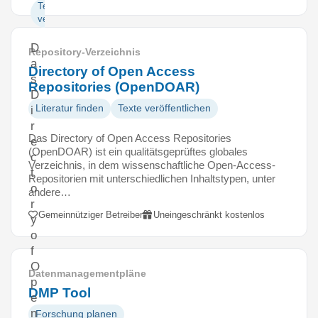
Texte
veröffentlichen
D
Repository-Verzeichnis
a
Directory of Open Access
s
Repositories (OpenDOAR)
D
Literatur finden
Texte veröffentlichen
i
r
Das Directory of Open Access Repositories
e
(OpenDOAR) ist ein qualitätsgeprüftes globales
c
Verzeichnis, in dem wissenschaftliche Open-Access-
t
Repositorien mit unterschiedlichen Inhaltstypen, unter
o
andere…
r
Gemeinnütziger Betreiber
Uneingeschränkt kostenlos
y
o
f
O
Datenmanagementpläne
p
DMP Tool
e
n
Forschung planen