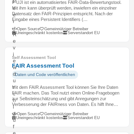
P
F-UJI ist ein automatisiertes FAIR-Data-Bewertungstool.
Mit ihm kann überprüft werden, inwiefern ein einzelner
e
Datensatz den FAIR-Prinzipien entspricht. Nach der
e
Eingabe eines Persistent Identifiers (…
r
-
Open Source
Gemeinnütziger Betreiber
Uneingeschränkt kostenlos
Serverstandort EU
R
e
v
i
Self Assessment Tool
e
FAIR Assessment Tool
w
d
Daten und Code veröffentlichen
u
r
Mit dem FAIR Assessment Tool können Sie Ihre Daten
FAIR machen. Das Tool nutzt einen Online-Fragebogen
c
zur Selbsteinschätzung und gibt Anregungen zur
h
Verbesserung der FAIRness von Daten. Es hilft Ihne…
l
a
Open Source
Gemeinnütziger Betreiber
Uneingeschränkt kostenlos
Serverstandort EU
u
f
e