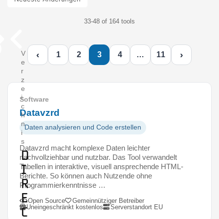
33-48 of 164 tools
‹
›
V
1
2
3
4
…
11
e
r
z
e
i
Software
c
Datavzrd
h
n
Daten analysieren und Code erstellen
i
s
Datavzrd macht komplexe Daten leichter
D
nachvollziehbar und nutzbar. Das Tool verwandelt
i
Tabellen in interaktive, visuell ansprechende HTML-
Berichte. So können auch Nutzende ohne
r
Programmierkenntnisse …
e
Open Source
Gemeinnütziger Betreiber
Uneingeschränkt kostenlos
Serverstandort EU
c