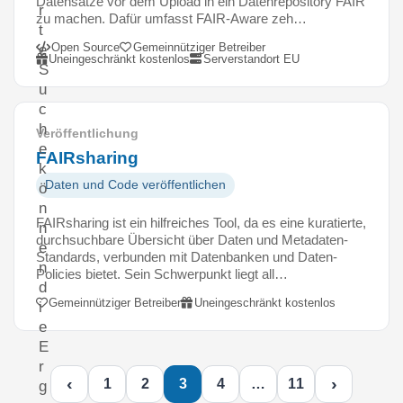
Datensätze vor dem Upload in ein Datenrepository FAIR
r
zu machen. Dafür umfasst FAIR-Aware zeh…
t
Open Source
Gemeinnütziger Betreiber
e
Uneingeschränkt kostenlos
Serverstandort EU
S
u
c
h
Veröffentlichung
e
FAIRsharing
k
Daten und Code veröffentlichen
ö
n
FAIRsharing ist ein hilfreiches Tool, da es eine kuratierte,
n
durchsuchbare Übersicht über Daten und Metadaten-
e
Standards, verbunden mit Datenbanken und Daten-
n
Policies bietet. Sein Schwerpunkt liegt all…
d
Gemeinnütziger Betreiber
Uneingeschränkt kostenlos
i
e
E
r
‹
›
1
2
3
4
…
11
g