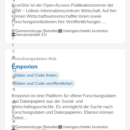
EconStor ist der Open-Access-Publikationsserver der
c
ZBW – Leibniz-Informationszentrum Wirtschaft. Auf ihm
h
können Wirtschaftswissenschaftler:innen sowie
a
Forschungsinstitutionen ihre Veröffentlichungen …
f
Gemeinnütziger Betreiber
Uneingeschränkt kostenlos
t
Serverstandort EU
l
i
c
h
Forschungsdaten-Hub
e
Emporion
O
Daten und Code finden
p
e
Daten und Code veröffentlichen
n
-
Emporion ist eine Plattform für offene Forschungsdaten
und Datenpapiere aus der Sozial- und
A
Wirtschaftsgeschichte. Es ermöglicht die Suche nach
c
Forschungsdaten und Datenpapieren. Ebenso können
c
Zeitrei…
e
Gemeinnütziger Betreiber
Uneingeschränkt kostenlos
s