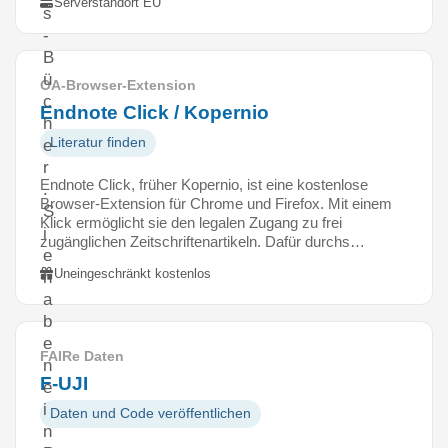
Serverstandort EU
s
-
B
ü
OA-Browser-Extension
c
Endnote Click / Kopernio
h
Literatur finden
e
r
Endnote Click, früher Kopernio, ist eine kostenlose
.
Browser-Extension für Chrome und Firefox. Mit einem
S
Klick ermöglicht sie den legalen Zugang zu frei
i
zugänglichen Zeitschriftenartikeln. Dafür durchs…
e
Uneingeschränkt kostenlos
h
a
b
e
FAIRe Daten
n
F-UJI
e
i
Daten und Code veröffentlichen
n