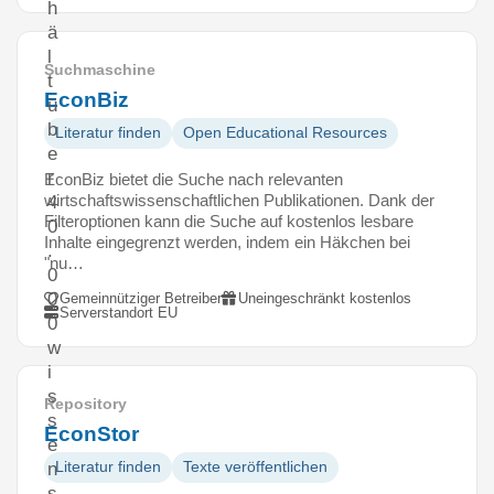
h
ä
l
Suchmaschine
t
EconBiz
ü
b
Literatur finden
Open Educational Resources
e
r
EconBiz bietet die Suche nach relevanten
wirtschaftswissenschaftlichen Publikationen. Dank der
4
Filteroptionen kann die Suche auf kostenlos lesbare
0
Inhalte eingegrenzt werden, indem ein Häkchen bei
.
"nu…
0
0
Gemeinnütziger Betreiber
Uneingeschränkt kostenlos
Serverstandort EU
0
w
i
s
Repository
s
EconStor
e
Literatur finden
Texte veröffentlichen
n
s