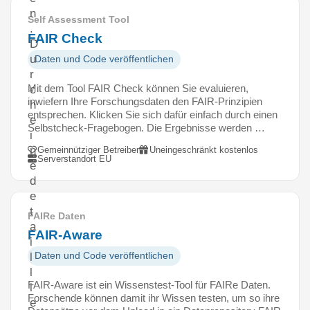
n
Self Assessment Tool
.
FAIR Check
D
u
Daten und Code veröffentlichen
r
Mit dem Tool FAIR Check können Sie evaluieren,
c
inwiefern Ihre Forschungsdaten den FAIR-Prinzipien
h
entsprechen. Klicken Sie sich dafür einfach durch einen
e
Selbstcheck-Fragebogen. Die Ergebnisse werden …
i
n
Gemeinnütziger Betreiber
Uneingeschränkt kostenlos
Serverstandort EU
e
d
e
t
FAIRe Daten
a
FAIR-Aware
i
Daten und Code veröffentlichen
l
l
FAIR-Aware ist ein Wissenstest-Tool für FAIRe Daten.
i
Forschende können damit ihr Wissen testen, um so ihre
e