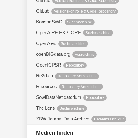
GitHub
Versionskontrolle & Code Repository
GitLab
Versionskontrolle & Code Repository
KonsortSWD
Suchmaschine
OpenAIRE EXPLORE
Suchmaschine
OpenAlex
Suchmaschine
openBIGdata.org
Verzeichnis
OpenICPSR
Repository
Re3data
Repository-Verzeichnis
RIsources
Repository-Verzeichnis
SowiDataNet|datorium
Repository
The Lens
Suchmaschine
ZBW Journal Data Archive
Dateninfrastruktur
Medien finden