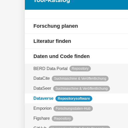
Forschung planen
Literatur finden
Daten und Code finden
BERD Data Portal
Repository
DataCite
Suchmaschine & Veröffentlichung
DataSeer
Suchmaschine & Veröffentlichung
Dataverse
Repositorysoftware
Emporion
Forschungsdaten-Hub
Figshare
Repository