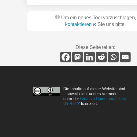
Um ein neues Tool vorzuschlagen,
kontaktieren
Sie uns bitte.
Diese Seite teilen:
Die Inhalte auf dieser Website sind
– soweit nicht anders vermerkt –
unter der
Creative Commons-Lizenz
BY 4.0
lizenziert.