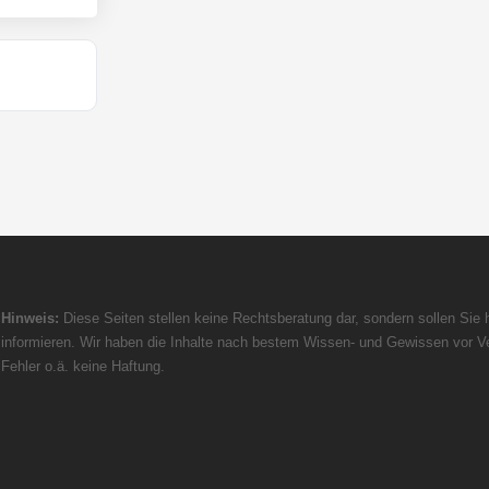
Hinweis:
Diese Seiten stellen keine Rechtsberatung dar, sondern sollen Sie h
informieren. Wir haben die Inhalte nach bestem Wissen- und Gewissen vor Ve
Fehler o.ä. keine Haftung.