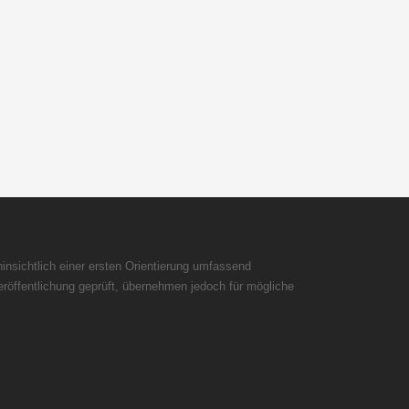
insichtlich einer ersten Orientierung umfassend
röffentlichung geprüft, übernehmen jedoch für mögliche