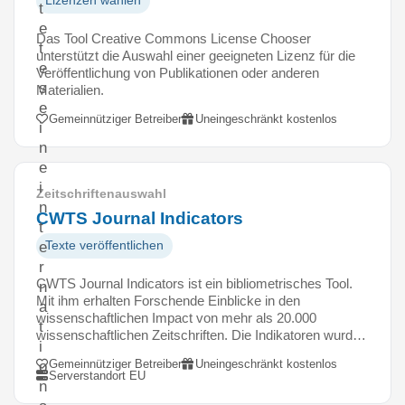
Lizenzen wählen
t
e
Das Tool Creative Commons License Chooser
t
unterstützt die Auswahl einer geeigneten Lizenz für die
e
Veröffentlichung von Publikationen oder anderen
s
Materialien.
e
Gemeinnütziger Betreiber
Uneingeschränkt kostenlos
i
n
e
i
Zeitschriftenauswahl
n
CWTS Journal Indicators
t
Texte veröffentlichen
e
r
CWTS Journal Indicators ist ein bibliometrisches Tool.
n
Mit ihm erhalten Forschende Einblicke in den
a
wissenschaftlichen Impact von mehr als 20.000
t
wissenschaftlichen Zeitschriften. Die Indikatoren wurd…
i
Gemeinnütziger Betreiber
Uneingeschränkt kostenlos
o
Serverstandort EU
n