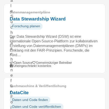
a
l
e
Datenmanagementpläne
S
Data Stewardship Wizard
u
Forschung planen
c
h
Der Data Stewardship Wizard (DSW) ist eine
m
internationale Open-Source-Plattform zur kollaborativen
a
Erstellung von Datenmanagementplänen (DMPs) im
s
Einklang mit den FAIR-Prinzipien. Forschende, die
c
Förd…
h
Open Source
Gemeinnütziger Betreiber
i
Uneingeschränkt kostenlos
n
e
f
ü
Suchmaschine & Veröffentlichung
r
DataCite
F
Daten und Code finden
o
Daten und Code veröffentlichen
r