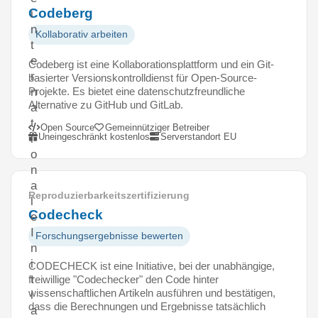
Codeberg
i
n
Kollaborativ arbeiten
t
e
Codeberg ist eine Kollaborationsplattform und ein Git-
r
basierter Versionskontrolldienst für Open-Source-
Projekte. Es bietet eine datenschutzfreundliche
n
Alternative zu GitHub und GitLab.
a
t
Open Source
Gemeinnütziger Betreiber
Uneingeschränkt kostenlos
Serverstandort EU
i
o
n
a
Reproduzierbarkeitszertifizierung
l
Codecheck
e
I
Forschungsergebnisse bewerten
n
i
CODECHECK ist eine Initiative, bei der unabhängige,
t
freiwillige "Codechecker" den Code hinter
wissenschaftlichen Artikeln ausführen und bestätigen,
i
dass die Berechnungen und Ergebnisse tatsächlich
a