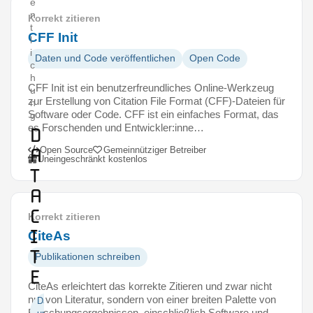
e
n
Korrekt zitieren
t
CFF Init
l
i
Daten und Code veröffentlichen
Open Code
c
h
CFF Init ist ein benutzerfreundliches Online-Werkzeug
u
zur Erstellung von Citation File Format (CFF)-Dateien für
n
Software oder Code. CFF ist ein einfaches Format, das
g
es Forschenden und Entwickler:inne…
D
a
Open Source
Gemeinnütziger Betreiber
Uneingeschränkt kostenlos
t
a
C
Korrekt zitieren
i
CiteAs
t
Publikationen schreiben
e
CiteAs erleichtert das korrekte Zitieren und zwar nicht
nur von Literatur, sondern von einer breiten Palette von
Daten
Forschungsergebnissen, einschließlich Software und