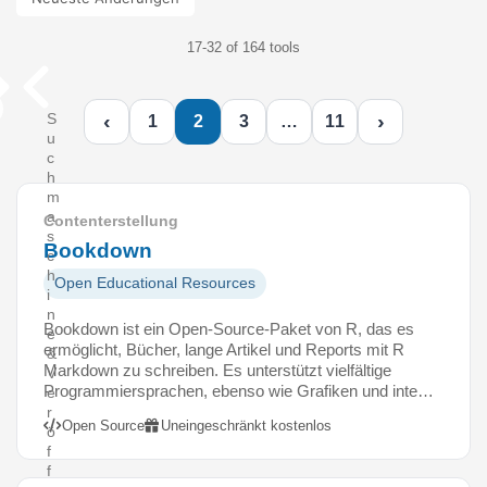
17-32 of 164 tools
‹
›
S
1
2
3
…
11
u
c
h
m
a
Contenterstellung
s
Bookdown
c
h
Open Educational Resources
i
n
Bookdown ist ein Open-Source-Paket von R, das es
e
ermöglicht, Bücher, lange Artikel und Reports mit R
&
Markdown zu schreiben. Es unterstützt vielfältige
V
Programmiersprachen, ebenso wie Grafiken und inte…
e
r
Open Source
Uneingeschränkt kostenlos
ö
f
f