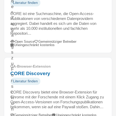
d
Literatur finden
e
s
CORE ist eine Suchmaschine, die Open-Access-
Z
Publikationen von verschiedenen Datenprovidern
aggregiert. Dabei handelt es sich um die Daten von
u
mehr als 10.000 institutionellen und fachlichen
g
Repositori…
a
n
Open Source
Gemeinnütziger Betreiber
Uneingeschränkt kostenlos
g
s
z
u
OA-Browser-Extension
F
CORE Discovery
o
r
Literatur finden
s
c
CORE Discovery bietet eine Browser-Extension für
Chrome mit der Forschende mit einem Klick Zugang zu
h
Open-Access-Versionen von Forschungspublikationen
u
bekommen, wenn sie auf eine Paywall stoßen. Dahin…
n
g
Gemeinnütziger Betreiber
Uneingeschränkt kostenlos