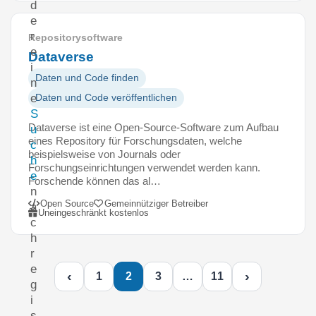
d
e
r
Repositorysoftware
e
Dataverse
i
Daten und Code finden
n
e
Daten und Code veröffentlichen
S
Dataverse ist eine Open-Source-Software zum Aufbau
u
eines Repository für Forschungsdaten, welche
c
beispielsweise von Journals oder
h
Forschungseinrichtungen verwendet werden kann.
e
Forschende können das al…
n
Open Source
Gemeinnütziger Betreiber
a
Uneingeschränkt kostenlos
c
h
r
e
‹
›
1
2
3
…
11
g
i
s