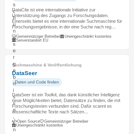
s
DataCite ist eine internationale Initiative zur
c
Unterstützung des Zugangs zu Forschungsdaten.
h
Einerseits bietet es eine internationale Suchmaschine für
u
Forschungsergebnisse, in der eine Suche nach reg…
n
Gemeinnütziger Betreiber
Uneingeschränkt kostenlos
g
Serverstandort EU
s
e
r
g
Suchmaschine & Veröffentlichung
e
DataSeer
b
Daten und Code finden
n
i
DataSeer ist ein Toolkit, das dank künstlicher Intelligenz
s
neue Möglichkeiten bietet, Datensätze zu finden, die mit
s
Forschungstexten verbunden sind. Dafür scannt es
e
wissenschaftliche Texte nach Sätzen…
,
Open Source
Gemeinnütziger Betreiber
i
Uneingeschränkt kostenlos
n