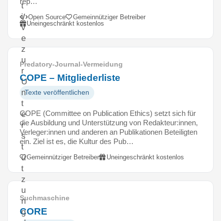
rep…
t
i
Open Source
Gemeinnütziger Betreiber
Uneingeschränkt kostenlos
v
e
z
u
Predatory-Journal-Vermeidung
r
COPE – Mitgliederliste
U
n
Texte veröffentlichen
t
COPE (Committee on Publication Ethics) setzt sich für
e
die Ausbildung und Unterstützung von Redakteur:innen,
r
Verleger:innen und anderen an Publikationen Beteiligten
s
ein. Ziel ist es, die Kultur des Pub…
t
ü
Gemeinnütziger Betreiber
Uneingeschränkt kostenlos
t
z
u
Suchmaschine
n
CORE
g