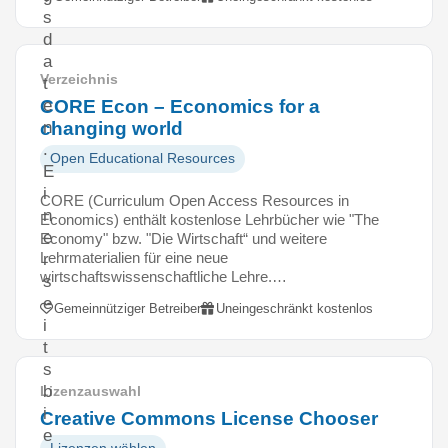
s
d
a
Verzeichnis
t
CORE Econ – Economics for a
e
changing world
n
.
Open Educational Resources
E
i
CORE (Curriculum Open Access Resources in
n
Economics) enthält kostenlose Lehrbücher wie "The
e
Economy" bzw. "Die Wirtschaft“ und weitere
Lehrmaterialien für eine neue
r
wirtschaftswissenschaftliche Lehre.…
s
e
Gemeinnütziger Betreiber
Uneingeschränkt kostenlos
i
t
s
b
Lizenzauswahl
i
Creative Commons License Chooser
e