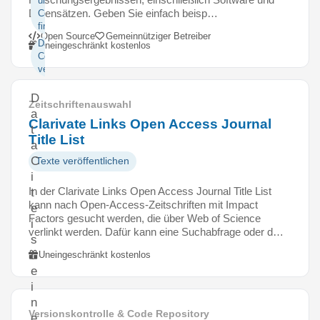
und
Datensätzen. Geben Sie einfach beisp…
Code
finden
Open Source
Gemeinnütziger Betreiber
Daten und
Uneingeschränkt kostenlos
Code
veröffentlichen
D
Zeitschriftenauswahl
a
Clarivate Links Open Access Journal
t
Title List
a
C
Texte veröffentlichen
i
In der Clarivate Links Open Access Journal Title List
t
kann nach Open-Access-Zeitschriften mit Impact
e
Factors gesucht werden, die über Web of Science
i
verlinkt werden. Dafür kann eine Suchabfrage oder d…
s
t
Uneingeschränkt kostenlos
e
i
n
Versionskontrolle & Code Repository
e