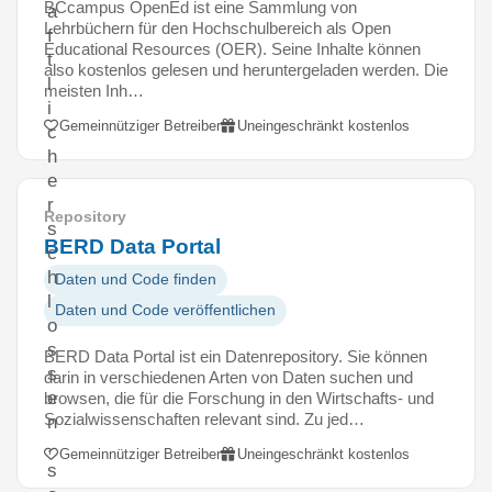
BCcampus OpenEd ist eine Sammlung von
a
Lehrbüchern für den Hochschulbereich als Open
f
Educational Resources (OER). Seine Inhalte können
t
also kostenlos gelesen und heruntergeladen werden. Die
l
meisten Inh…
i
Gemeinnütziger Betreiber
Uneingeschränkt kostenlos
c
h
e
r
Repository
s
BERD Data Portal
c
h
Daten und Code finden
l
Daten und Code veröffentlichen
o
s
BERD Data Portal ist ein Datenrepository. Sie können
s
darin in verschiedenen Arten von Daten suchen und
e
browsen, die für die Forschung in den Wirtschafts- und
Sozialwissenschaften relevant sind. Zu jed…
n
,
Gemeinnütziger Betreiber
Uneingeschränkt kostenlos
s