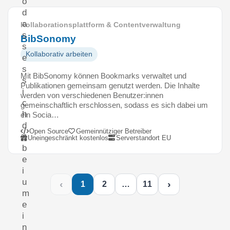
o
d
a
Kollaborationsplattform & Contentverwaltung
s
BibSonomy
s
Kollaborativ arbeiten
e
s
Mit BibSonomy können Bookmarks verwaltet und
s
Publikationen gemeinsam genutzt werden. Die Inhalte
i
werden von verschiedenen Benutzer:innen
c
gemeinschaftlich erschlossen, sodass es sich dabei um
h
ein Socia…
d
Open Source
Gemeinnütziger Betreiber
a
Uneingeschränkt kostenlos
Serverstandort EU
b
e
i
u
‹
›
1
2
…
11
m
e
i
n