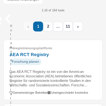
1-16 of 164 tools
‹
›
K
1
2
…
11
o
l
l
a
b
Präregistrierungsplattform
o
AEA RCT Registry
r
a
Forschung planen
t
i
Das AEA RCT Registry ist ein von der American
o
Economic Association (AEA) betriebenes öffentliches
n
Register für randomisierte kontrollierte Studien in den
s
Wirtschafts- und Sozialwissenschaften. Forsche…
p
l
Gemeinnütziger Betreiber
Uneingeschränkt kostenlos
a
t
t