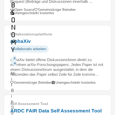
Request (Beiträge und Diskussionen innerhalb …
b
Open Source
Gemeinnütziger Betreiber
S
Uneingeschränkt kostenlos
o
n
o
Kollaborationsplattform
m
alphaXiv
y
Kollaborativ arbeiten
Kollaborativ
alphaXiv bietet offene Diskussionsforen direkt zu
arbeiten
einzelnen arXiv-Forschungspapers. Jedes Paper ist mit
einem Diskussionsforum ausgestattet, in dem die
M
Nutzenden das Paper selbst Zeile für Zeile komme…
i
Gemeinnütziger Betreiber
Uneingeschränkt kostenlos
t
B
i
b
Self Assessment Tool
S
ARDC FAIR Data Self Assessment Tool
o