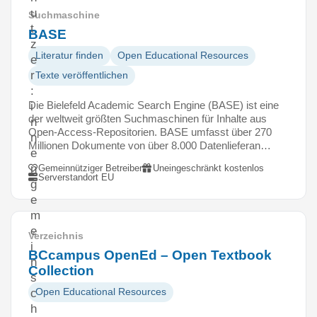
u
Suchmaschine
t
BASE
z
Literatur finden
Open Educational Resources
e
r
Texte veröffentlichen
:
Die Bielefeld Academic Search Engine (BASE) ist eine
i
der weltweit größten Suchmaschinen für Inhalte aus
n
Open-Access-Repositorien. BASE umfasst über 270
n
Millionen Dokumente von über 8.000 Datenlieferan…
e
n
Gemeinnütziger Betreiber
Uneingeschränkt kostenlos
Serverstandort EU
g
e
m
e
Verzeichnis
i
BCcampus OpenEd – Open Textbook
n
Collection
s
Open Educational Resources
c
h