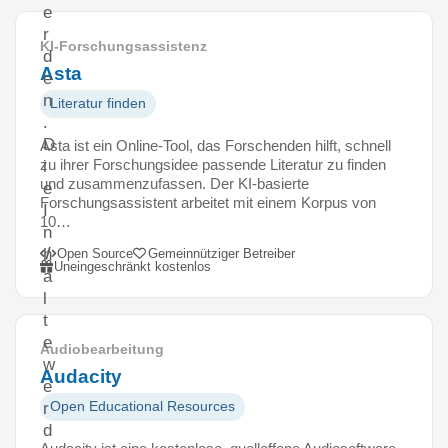
e
r
KI-Forschungsassistenz
d
Asta
e
n
Literatur finden
.
D
Asta ist ein Online-Tool, das Forschenden hilft, schnell
zu ihrer Forschungsidee passende Literatur zu finden
i
und zusammenzufassen. Der KI-basierte
e
Forschungsassistent arbeitet mit einem Korpus von
I
10…
n
h
Open Source
Gemeinnütziger Betreiber
Uneingeschränkt kostenlos
a
l
t
e
Audiobearbeitung
w
Audacity
e
Open Educational Resources
r
d