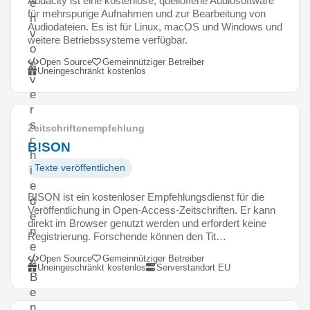
Audacity ist eine kostenlose, quelloffene Audiosoftware
e
für mehrspurige Aufnahmen und zur Bearbeitung von
n
Audiodateien. Es ist für Linux, macOS und Windows und
v
weitere Betriebssysteme verfügbar.
o
Open Source
Gemeinnütziger Betreiber
n
Uneingeschränkt kostenlos
v
e
r
s
Zeitschriftenempfehlung
c
B!SON
h
Texte veröffentlichen
i
e
B!SON ist ein kostenloser Empfehlungsdienst für die
d
Veröffentlichung in Open-Access-Zeitschriften. Er kann
e
direkt im Browser genutzt werden und erfordert keine
n
Registrierung. Forschende können den Tit…
e
Open Source
Gemeinnütziger Betreiber
n
Uneingeschränkt kostenlos
Serverstandort EU
B
e
n