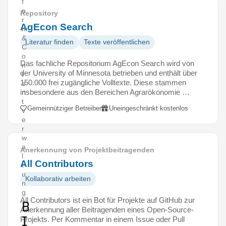
f
o
Repository
r
AgEcon Search
m
&
Literatur finden
Texte veröffentlichen
C
o
Das fachliche Repositorium AgEcon Search wird von
n
der University of Minnesota betrieben und enthält über
t
150.000 frei zugängliche Volltexte. Diese stammen
e
insbesondere aus den Bereichen Agrarökonomie …
n
t
Gemeinnütziger Betreiber
Uneingeschränkt kostenlos
v
e
r
w
a
Anerkennung von Projektbeitragenden
l
All Contributors
t
u
Kollaborativ arbeiten
n
g
All Contributors ist ein Bot für Projekte auf GitHub zur
B
Anerkennung aller Beitragenden eines Open-Source-
i
Projekts. Per Kommentar in einem Issue oder Pull