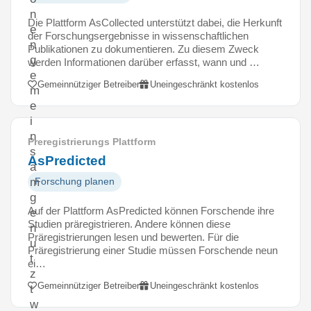
n
Die Plattform AsCollected unterstützt dabei, die Herkunft
e
der Forschungsergebnisse in wissenschaftlichen
n
Publikationen zu dokumentieren. Zu diesem Zweck
g
werden Informationen darüber erfasst, wann und …
e
Gemeinnütziger Betreiber
Uneingeschränkt kostenlos
m
e
i
n
Preregistrierungs Plattform
s
AsPredicted
a
m
Forschung planen
g
Auf der Plattform AsPredicted können Forschende ihre
e
Studien präregistrieren. Andere können diese
n
Präregistrierungen lesen und bewerten. Für die
u
Präregistrierung einer Studie müssen Forschende neun
t
ei…
z
Gemeinnütziger Betreiber
Uneingeschränkt kostenlos
t
w