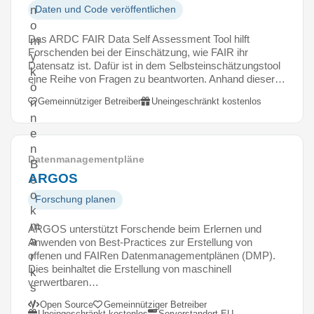
n
Daten und Code veröffentlichen
o
Das ARDC FAIR Data Self Assessment Tool hilft
m
Forschenden bei der Einschätzung, wie FAIR ihr
y
Datensatz ist. Dafür ist in dem Selbsteinschätzungstool
k
eine Reihe von Fragen zu beantworten. Anhand dieser…
ö
Gemeinnütziger Betreiber
Uneingeschränkt kostenlos
n
n
e
n
Datenmanagementpläne
B
ARGOS
o
o
Forschung planen
k
m
ARGOS unterstützt Forschende beim Erlernen und
a
Anwenden von Best-Practices zur Erstellung von
offenen und FAIRen Datenmanagementplänen (DMP).
r
Dies beinhaltet die Erstellung von maschinell
k
verwertbaren…
s
v
Open Source
Gemeinnütziger Betreiber
Uneingeschränkt kostenlos
Serverstandort EU