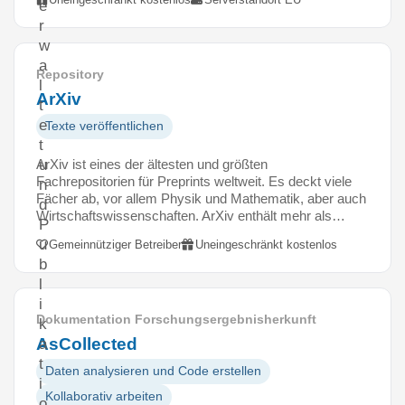
e
r
w
a
Repository
l
ArXiv
t
e
Texte veröffentlichen
t
ArXiv ist eines der ältesten und größten
u
Fachrepositorien für Preprints weltweit. Es deckt viele
n
Fächer ab, vor allem Physik und Mathematik, aber auch
d
Wirtschaftswissenschaften. ArXiv enthält mehr als…
P
u
Gemeinnütziger Betreiber
Uneingeschränkt kostenlos
b
l
i
Dokumentation Forschungsergebnisherkunft
k
AsCollected
a
t
Daten analysieren und Code erstellen
i
Kollaborativ arbeiten
o