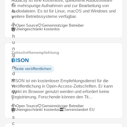
Audacity ist eine kostenlose, quelloffene Audiosoftware
F
für mehrspurige Aufnahmen und zur Bearbeitung von
Audiodateien. Es ist für Linux, macOS und Windows und
o
weitere Betriebssysteme verfügbar.
r
s
Open Source
Gemeinnütziger Betreiber
Uneingeschränkt kostenlos
c
h
u
n
Zeitschriftenempfehlung
g
B!SON
i
n
Texte veröffentlichen
d
e
B!SON ist ein kostenloser Empfehlungsdienst für die
n
Veröffentlichung in Open-Access-Zeitschriften. Er kann
direkt im Browser genutzt werden und erfordert keine
W
Registrierung. Forschende können den Tit…
i
r
Open Source
Gemeinnütziger Betreiber
Uneingeschränkt kostenlos
Serverstandort EU
t
s
c