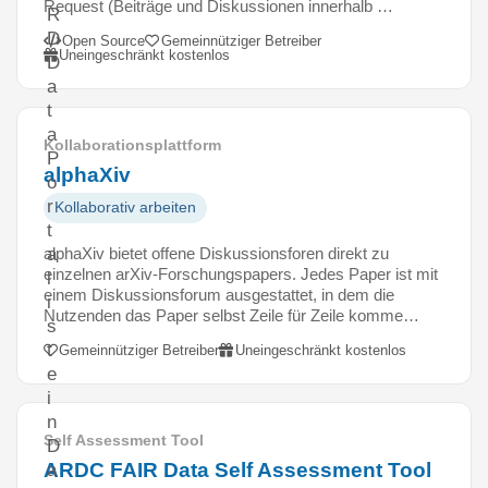
Request (Beiträge und Diskussionen innerhalb …
R
D
Open Source
Gemeinnütziger Betreiber
Uneingeschränkt kostenlos
D
a
t
a
Kollaborationsplattform
P
alphaXiv
o
r
Kollaborativ arbeiten
t
alphaXiv bietet offene Diskussionsforen direkt zu
a
einzelnen arXiv-Forschungspapers. Jedes Paper ist mit
l
einem Diskussionsforum ausgestattet, in dem die
i
Nutzenden das Paper selbst Zeile für Zeile komme…
s
t
Gemeinnütziger Betreiber
Uneingeschränkt kostenlos
e
i
n
Self Assessment Tool
D
ARDC FAIR Data Self Assessment Tool
a