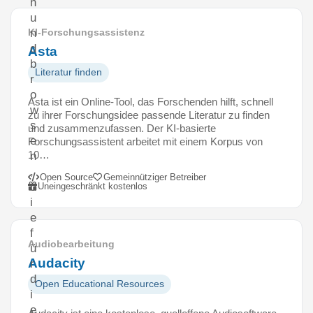
n
u
n
KI-Forschungsassistenz
d
Asta
b
Literatur finden
r
o
Asta ist ein Online-Tool, das Forschenden hilft, schnell
w
zu ihrer Forschungsidee passende Literatur zu finden
s
und zusammenzufassen. Der KI-basierte
e
Forschungsassistent arbeitet mit einem Korpus von
10…
n
,
Open Source
Gemeinnütziger Betreiber
d
Uneingeschränkt kostenlos
i
e
f
Audiobearbeitung
ü
Audacity
r
d
Open Educational Resources
i
e