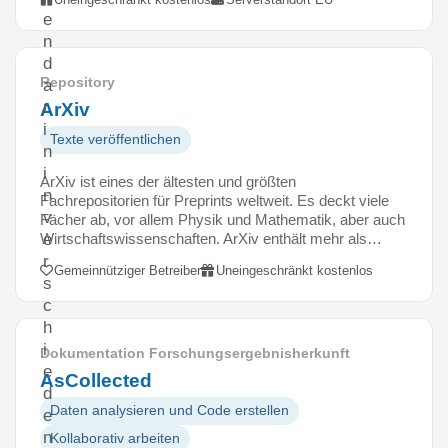
e
n
d
Repository
a
r
ArXiv
i
Texte veröffentlichen
n
i
ArXiv ist eines der ältesten und größten
n
Fachrepositorien für Preprints weltweit. Es deckt viele
v
Fächer ab, vor allem Physik und Mathematik, aber auch
Wirtschaftswissenschaften. ArXiv enthält mehr als…
e
r
Gemeinnütziger Betreiber
Uneingeschränkt kostenlos
s
c
h
i
Dokumentation Forschungsergebnisherkunft
e
AsCollected
d
Daten analysieren und Code erstellen
e
n
Kollaborativ arbeiten