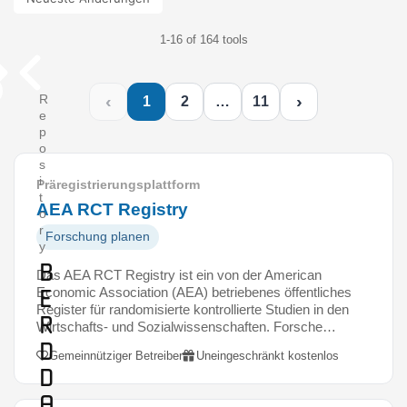
1-16 of 164 tools
‹
›
R
1
2
…
11
e
p
o
s
i
Präregistrierungsplattform
t
AEA RCT Registry
o
r
Forschung planen
y
B
Das AEA RCT Registry ist ein von der American
E
Economic Association (AEA) betriebenes öffentliches
Register für randomisierte kontrollierte Studien in den
R
Wirtschafts- und Sozialwissenschaften. Forsche…
D
Gemeinnütziger Betreiber
Uneingeschränkt kostenlos
D
a