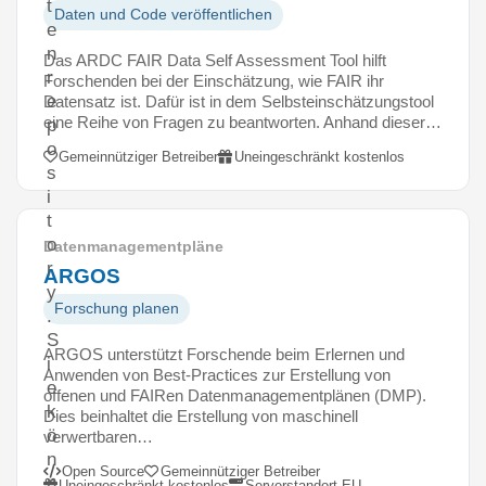
t
Daten und Code veröffentlichen
e
n
Das ARDC FAIR Data Self Assessment Tool hilft
r
Forschenden bei der Einschätzung, wie FAIR ihr
e
Datensatz ist. Dafür ist in dem Selbsteinschätzungstool
eine Reihe von Fragen zu beantworten. Anhand dieser…
p
o
Gemeinnütziger Betreiber
Uneingeschränkt kostenlos
s
i
t
o
Datenmanagementpläne
r
ARGOS
y
Forschung planen
.
S
ARGOS unterstützt Forschende beim Erlernen und
i
Anwenden von Best-Practices zur Erstellung von
e
offenen und FAIRen Datenmanagementplänen (DMP).
k
Dies beinhaltet die Erstellung von maschinell
ö
verwertbaren…
n
Open Source
Gemeinnütziger Betreiber
n
Uneingeschränkt kostenlos
Serverstandort EU