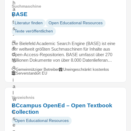
h
Suchmaschine
a
BASE
f
t
Literatur finden
Open Educational Resources
s
Texte veröffentlichen
-
u
Die Bielefeld Academic Search Engine (BASE) ist eine
n
der weltweit größten Suchmaschinen für Inhalte aus
d
Open-Access-Repositorien. BASE umfasst über 270
Millionen Dokumente von über 8.000 Datenlieferan…
S
o
Gemeinnütziger Betreiber
Uneingeschränkt kostenlos
z
Serverstandort EU
i
a
l
Verzeichnis
w
BCcampus OpenEd – Open Textbook
i
Collection
s
s
Open Educational Resources
e