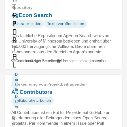
t
Repository
a
AgEcon Search
P
Literatur finden
Texte veröffentlichen
o
Das fachliche Repositorium AgEcon Search wird von
r
der University of Minnesota betrieben und enthält über
t
150.000 frei zugängliche Volltexte. Diese stammen
insbesondere aus den Bereichen Agrarökonomie …
a
Gemeinnütziger Betreiber
Uneingeschränkt kostenlos
l
Daten
und
Anerkennung von Projektbeitragenden
Code
finden
All Contributors
Daten und
Kollaborativ arbeiten
Code
veröffentlichen
All Contributors ist ein Bot für Projekte auf GitHub zur
Anerkennung aller Beitragenden eines Open-Source-
B
Projekts. Per Kommentar in einem Issue oder Pull
E