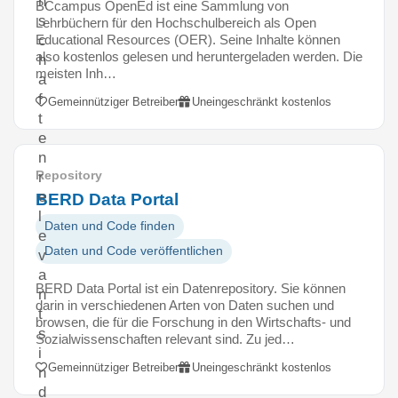
n
BCcampus OpenEd ist eine Sammlung von
s
Lehrbüchern für den Hochschulbereich als Open
Educational Resources (OER). Seine Inhalte können
c
also kostenlos gelesen und heruntergeladen werden. Die
h
meisten Inh…
a
f
Gemeinnütziger Betreiber
Uneingeschränkt kostenlos
t
e
n
Repository
r
e
BERD Data Portal
l
Daten und Code finden
e
Daten und Code veröffentlichen
v
a
BERD Data Portal ist ein Datenrepository. Sie können
n
darin in verschiedenen Arten von Daten suchen und
t
browsen, die für die Forschung in den Wirtschafts- und
s
Sozialwissenschaften relevant sind. Zu jed…
i
Gemeinnütziger Betreiber
Uneingeschränkt kostenlos
n
d