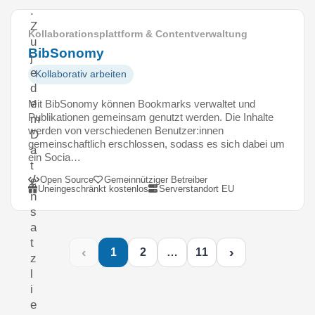
.
Z
Kollaborationsplattform & Contentverwaltung
u
BibSonomy
j
e
Kollaborativ arbeiten
d
e
Mit BibSonomy können Bookmarks verwaltet und
Publikationen gemeinsam genutzt werden. Die Inhalte
m
werden von verschiedenen Benutzer:innen
D
gemeinschaftlich erschlossen, sodass es sich dabei um
a
ein Socia…
t
Open Source
Gemeinnütziger Betreiber
e
Uneingeschränkt kostenlos
Serverstandort EU
n
s
a
t
‹
›
1
2
…
11
z
l
i
e