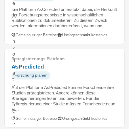
e
Die Plattform AsCollected unterstützt dabei, die Herkunft
n
der Forschungsergebnisse in wissenschaftlichen
A
Publikationen zu dokumentieren. Zu diesem Zweck
r
werden Informationen darüber erfasst, wann und …
t
e
Gemeinnütziger Betreiber
Uneingeschränkt kostenlos
n
v
o
Preregistrierungs Plattform
n
AsPredicted
D
a
Forschung planen
t
e
Auf der Plattform AsPredicted können Forschende ihre
n
Studien präregistrieren. Andere können diese
s
Präregistrierungen lesen und bewerten. Für die
Präregistrierung einer Studie müssen Forschende neun
u
ei…
c
h
Gemeinnütziger Betreiber
Uneingeschränkt kostenlos
e