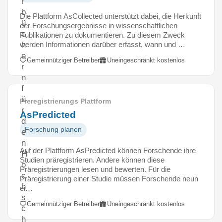
r
b
Die Plattform AsCollected unterstützt dabei, die Herkunft
ü
der Forschungsergebnisse in wissenschaftlichen
c
Publikationen zu dokumentieren. Zu diesem Zweck
werden Informationen darüber erfasst, wann und …
h
e
Gemeinnütziger Betreiber
Uneingeschränkt kostenlos
r
n
f
ü
Preregistrierungs Plattform
r
AsPredicted
d
Forschung planen
e
n
Auf der Plattform AsPredicted können Forschende ihre
H
Studien präregistrieren. Andere können diese
o
Präregistrierungen lesen und bewerten. Für die
c
Präregistrierung einer Studie müssen Forschende neun
h
ei…
s
Gemeinnütziger Betreiber
Uneingeschränkt kostenlos
c
h