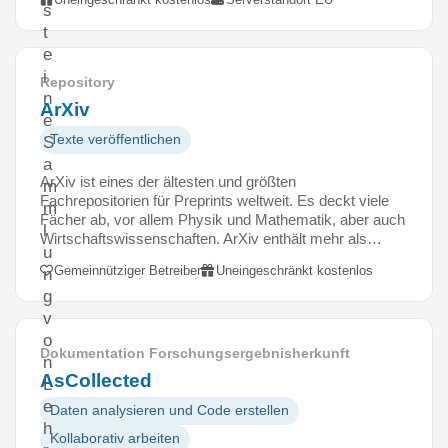
s
t
e
i
Repository
n
ArXiv
e
Texte veröffentlichen
S
a
ArXiv ist eines der ältesten und größten
m
Fachrepositorien für Preprints weltweit. Es deckt viele
m
Fächer ab, vor allem Physik und Mathematik, aber auch
l
Wirtschaftswissenschaften. ArXiv enthält mehr als…
u
Gemeinnütziger Betreiber
Uneingeschränkt kostenlos
n
g
v
o
Dokumentation Forschungsergebnisherkunft
n
AsCollected
L
e
Daten analysieren und Code erstellen
h
Kollaborativ arbeiten