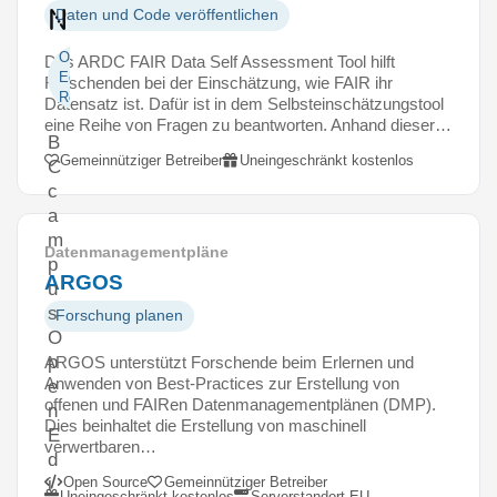
n
Daten und Code veröffentlichen
Open
Das ARDC FAIR Data Self Assessment Tool hilft
Educational
Forschenden bei der Einschätzung, wie FAIR ihr
Resources
Datensatz ist. Dafür ist in dem Selbsteinschätzungstool
eine Reihe von Fragen zu beantworten. Anhand dieser…
B
Gemeinnütziger Betreiber
Uneingeschränkt kostenlos
C
c
a
m
Datenmanagementpläne
p
ARGOS
u
s
Forschung planen
O
p
ARGOS unterstützt Forschende beim Erlernen und
Anwenden von Best-Practices zur Erstellung von
e
offenen und FAIRen Datenmanagementplänen (DMP).
n
Dies beinhaltet die Erstellung von maschinell
E
verwertbaren…
d
Open Source
Gemeinnütziger Betreiber
i
Uneingeschränkt kostenlos
Serverstandort EU