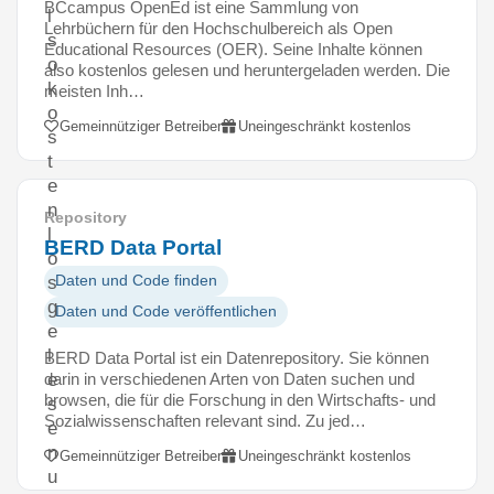
BCcampus OpenEd ist eine Sammlung von
l
Lehrbüchern für den Hochschulbereich als Open
s
Educational Resources (OER). Seine Inhalte können
o
also kostenlos gelesen und heruntergeladen werden. Die
k
meisten Inh…
o
Gemeinnütziger Betreiber
Uneingeschränkt kostenlos
s
t
e
n
Repository
l
BERD Data Portal
o
Daten und Code finden
s
g
Daten und Code veröffentlichen
e
l
BERD Data Portal ist ein Datenrepository. Sie können
darin in verschiedenen Arten von Daten suchen und
e
browsen, die für die Forschung in den Wirtschafts- und
s
Sozialwissenschaften relevant sind. Zu jed…
e
n
Gemeinnütziger Betreiber
Uneingeschränkt kostenlos
u