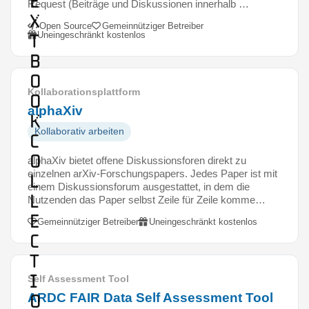
e
Request (Beiträge und Diskussionen innerhalb …
x
Open Source
Gemeinnütziger Betreiber
Uneingeschränkt kostenlos
t
b
o
Kollaborationsplattform
o
alphaXiv
k
Kollaborativ arbeiten
C
o
alphaXiv bietet offene Diskussionsforen direkt zu
einzelnen arXiv-Forschungspapers. Jedes Paper ist mit
l
einem Diskussionsforum ausgestattet, in dem die
l
Nutzenden das Paper selbst Zeile für Zeile komme…
e
Gemeinnütziger Betreiber
Uneingeschränkt kostenlos
c
t
i
Self Assessment Tool
o
ARDC FAIR Data Self Assessment Tool