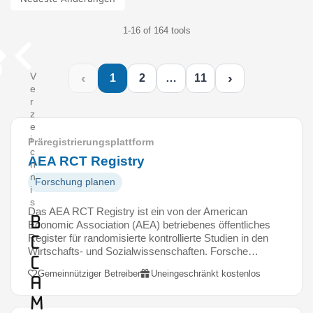
1-16 of 164 tools
‹
›
V
1
2
…
11
e
r
z
e
i
Präregistrierungsplattform
c
AEA RCT Registry
h
n
Forschung planen
i
s
Das AEA RCT Registry ist ein von der American
B
Economic Association (AEA) betriebenes öffentliches
C
Register für randomisierte kontrollierte Studien in den
Wirtschafts- und Sozialwissenschaften. Forsche…
c
Gemeinnütziger Betreiber
Uneingeschränkt kostenlos
a
m