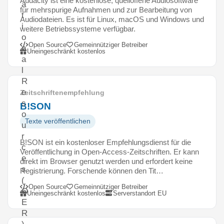
Audacity ist eine kostenlose, quelloffene Audiosoftware
a
für mehrspurige Aufnahmen und zur Bearbeitung von
t
Audiodateien. Es ist für Linux, macOS und Windows und
i
weitere Betriebssysteme verfügbar.
o
Open Source
Gemeinnütziger Betreiber
n
Uneingeschränkt kostenlos
a
l
R
e
Zeitschriftenempfehlung
s
B!SON
o
Texte veröffentlichen
u
r
B!SON ist ein kostenloser Empfehlungsdienst für die
c
Veröffentlichung in Open-Access-Zeitschriften. Er kann
e
direkt im Browser genutzt werden und erfordert keine
s
Registrierung. Forschende können den Tit…
(
Open Source
Gemeinnütziger Betreiber
O
Uneingeschränkt kostenlos
Serverstandort EU
E
R