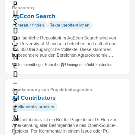
p
Repository
u
AgEcon Search
s
Literatur finden
Texte veröffentlichen
O
p
Das fachliche Repositorium AgEcon Search wird von
der University of Minnesota betrieben und enthält über
e
150.000 frei zugängliche Volltexte. Diese stammen
n
insbesondere aus den Bereichen Agrarökonomie …
E
Gemeinnütziger Betreiber
Uneingeschränkt kostenlos
d
–
O
Anerkennung von Projektbeitragenden
All Contributors
p
e
Kollaborativ arbeiten
n
All Contributors ist ein Bot für Projekte auf GitHub zur
T
Anerkennung aller Beitragenden eines Open-Source-
Projekts. Per Kommentar in einem Issue oder Pull