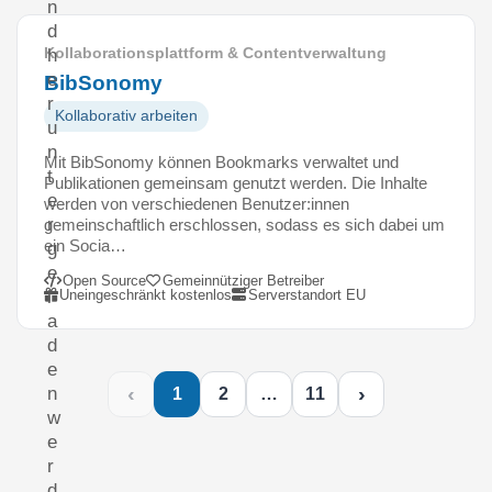
n
d
Kollaborationsplattform & Contentverwaltung
h
e
BibSonomy
r
Kollaborativ arbeiten
u
n
Mit BibSonomy können Bookmarks verwaltet und
t
Publikationen gemeinsam genutzt werden. Die Inhalte
e
werden von verschiedenen Benutzer:innen
r
gemeinschaftlich erschlossen, sodass es sich dabei um
ein Socia…
g
e
Open Source
Gemeinnütziger Betreiber
Uneingeschränkt kostenlos
Serverstandort EU
l
a
d
e
‹
›
n
1
2
…
11
w
e
r
d