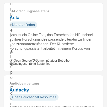
u
l
KI-Forschungsassistenz
b
Asta
e
r
Literatur finden
e
Asta ist ein Online-Tool, das Forschenden hilft, schnell
i
zu ihrer Forschungsidee passende Literatur zu finden
c
und zusammenzufassen. Der KI-basierte
h
Forschungsassistent arbeitet mit einem Korpus von
a
10…
l
Open Source
Gemeinnütziger Betreiber
s
Uneingeschränkt kostenlos
O
p
e
n
Audiobearbeitung
E
Audacity
d
Open Educational Resources
u
c