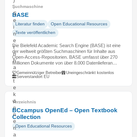
)
.
Suchmaschine
S
BASE
e
Literatur finden
Open Educational Resources
i
Texte veröffentlichen
n
e
Die Bielefeld Academic Search Engine (BASE) ist eine
I
der weltweit größten Suchmaschinen für Inhalte aus
n
Open-Access-Repositorien. BASE umfasst über 270
h
Millionen Dokumente von über 8.000 Datenlieferan…
a
Gemeinnütziger Betreiber
Uneingeschränkt kostenlos
l
Serverstandort EU
t
e
k
ö
Verzeichnis
n
BCcampus OpenEd – Open Textbook
n
Collection
e
Open Educational Resources
n
a