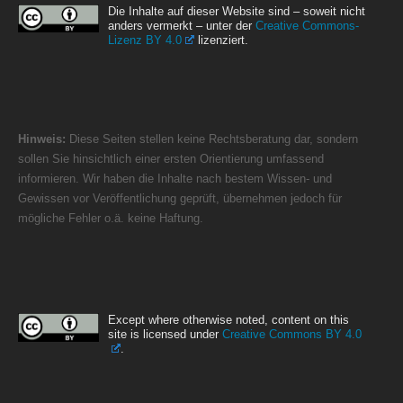
Die Inhalte auf dieser Website sind – soweit nicht
anders vermerkt – unter der
Creative Commons-
Lizenz BY 4.0
lizenziert.
Hinweis:
Diese Seiten stellen keine Rechtsberatung dar, sondern
sollen Sie hinsichtlich einer ersten Orientierung umfassend
informieren. Wir haben die Inhalte nach bestem Wissen- und
Gewissen vor Veröffentlichung geprüft, übernehmen jedoch für
mögliche Fehler o.ä. keine Haftung.
Except where otherwise noted, content on this
site is licensed under
Creative Commons BY 4.0
.